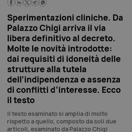
Scienza e Farmaci
Sperimentazioni cliniche. Da
Palazzo Chigi arriva il via
Studi e Analisi
libera definitivo al decreto.
Lettere al direttore
Molte le novità introdotte:
dai requisiti di idoneità delle
Edizioni Regionali
strutture alla tutela
QS Pro
dell’indipendenza e assenza
di conflitti d’interesse. Ecco
Professionisti Sanitari.AI
il testo
Abruzzo
QS Pro Gold
Il testo esaminato si amplia di molto
QS Club
Newsletter
rispetto a quello, composto da soli due
Basilicata
Artrite & artrosi
articoli, esaminato da Palazzo Chigi