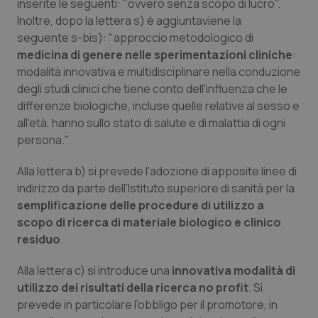
Valle D’Aosta
Oncodermatologia
inserite le seguenti: "ovvero senza scopo di lucro".
Inoltre, dopo la lettera s) è aggiuntaviene la
seguente s-bis): "approccio metodologico di
Veneto
Oncoematologia
medicina di genere nelle sperimentazioni cliniche
:
modalità innovativa e multidisciplinare nella conduzione
Oncologia & Nutrizione
degli studi clinici che tiene conto dell'influenza che le
differenze biologiche, incluse quelle relative al sesso e
Psoriasi & pelle
all'età, hanno sullo stato di salute e di malattia di ogni
persona."
Quotidiano Cardiologia
Alla lettera b) si prevede I'adozione di apposite linee di
Quotidiano Chirurgia
indirizzo da parte dell'Istituto superiore di sanità per la
semplificazione delle procedure di utilizzo a
scopo di ricerca di materiale biologico e clinico
Quotidiano Oncologia
residuo
.
Quotidiano Pediatria
Alla lettera c) si introduce una
innovativa modalità di
utilizzo dei risultati della ricerca no profit
. Si
Rene & patologie urogenitali
prevede in particolare l'obbligo per il promotore, in