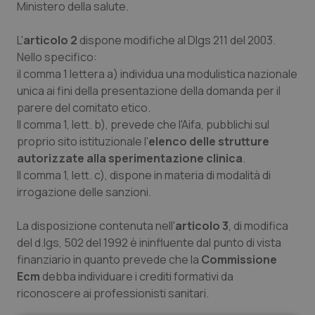
Ministero della salute.
L'
articolo 2
dispone modifiche al Dlgs 211 del 2003.
Nello specifico:
il comma 1 lettera a) individua una modulistica nazionale
unica ai fini della presentazione della domanda per il
parere del comitato etico.
Il comma 1, lett. b), prevede che l'Aifa, pubblichi sul
proprio sito istituzionale l'
elenco delle strutture
autorizzate alla sperimentazione clinica
.
Il comma 1, lett. c), dispone in materia di modalità di
irrogazione delle sanzioni.
La disposizione contenuta nell'
articolo 3
, di modifica
del d.lgs, 502 del 1992 è ininfluente dal punto di vista
finanziario in quanto prevede che la
Commissione
Ecm
debba individuare i crediti formativi da
riconoscere ai professionisti sanitari.