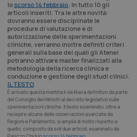
lo
scorso 14 febbraio
. In tutto 10 gli
Calabria
Asma & BPCO
articoli inseriti. Tra le altre novità:
dovranno essere disciplinate le
Campania
Car-T
procedure di valutazione e di
autorizzazione delle sperimentazioni
Emilia-Romagna
Colesterolo & coronaropatie
cliniche, verranno inoltre definiti criteri
generali sulla base dei quali gli Atenei
Friuli Venezia Giulia
Dermatite Atopica
potranno attivare master finalizzati alla
metodologia della ricerca clinica e
Lazio
Diabete & glucometri
conduzione e gestione degli studi clinici.
IL TESTO
Liguria
Disturbi dell’umore
È arrivato questa mattina il via libera definitivo da parte
del Consiglio dei Ministri al decreto legislativo sulle
Lombardia
Dolore
sperimentazioni cliniche. Il testo esaminato, oltre a
recepire alcune delle osservazioni avanzate da
Marche
Donna & Salute
Regioni e Parlamento, si amplia di molto rispetto a
quello, composto da soli due articoli, esaminato da
Molise
Epatiti
Palazzo Chigi lo
scorso 14 febbraio
.