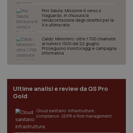
Pnrr Salute. Missione 6 verso il
traguardo, in chiusura la
rendicontazione degli obiettivi per la
X e ultima rata
Caldo. Ministero: oltre 1.700 chiamate
al numero 1500 dal 22 giugno.
Proseguono monitoraggi e campagna
informativa
PHPSESSID
Sessio
PHP.net
www.quotidianosanita.it
Ultime analisi e review da QS Pro
Gold
Cloud sanitario: infrastrutture,
compliance, GDPR e Risk management