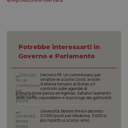
© Riproduzione riservata
tracking-sites-ironfish-
www.quotidianosanita.it
4
session-id
settim
2 gior
Potrebbe interessarti in
_ga
1 anno
Google LLC
Governo e Parlamento
mes
.quotidianosanita.it
Decreto PA. Un commissario per
smaltire le scorte Covid, le liste
d’attesa tornano al Siveas e il
controllo sulle agende di
prenotazione passa ad Agenas. Saltano l’aumento
delle tariffe ospedaliere e la proroga dei gettonisti
Università. Bernini firma il decreto:
27.000 posti per Medicina, 3.000 in
più rispetto a scorso anno