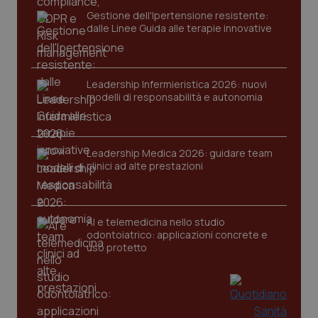
Gestione dell'Ipertensione resistente:
dalle Linee Guida alle terapie innovative
Leadership Infermieristica 2026: nuovi
modelli di responsabilità e autonomia
_ga_KM60CM4NPH
.quotidianosanita.it
1 anno
mes
Leadership Medica 2026: guidare team
clinici ad alte prestazioni
AI e telemedicina nello studio
odontoiatrico: applicazioni concrete e
uso protetto
Fornitore
/
Nome
Scadenza
Descrizion
Dominio
Nome
Fornitore
/
Dominio
Scadenza
Des
_ga_0VMQEQKQ1N
.quotidianosanita.it
1 anno 1
Questo
mese
cookie
VISITOR_INFO1_LIVE
5 mesi 4
Que
Google LLC
viene
settimane
imp
.youtube.com
utilizzato
You