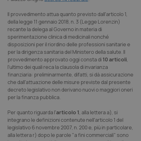
Piemonte
HIV
Il provvedimento attua quanto previsto dall'articolo 1,
della legge 11 gennaio 2018, n. 3 (Legge Lorenzin)
Provincia Autonoma di Bolzano
Infezioni & Febbre
recante la delega al Governo in materia di
sperimentazione clinica di medicinali nonché
Provincia Autonoma di Trento
Ipertensione & Scompenso
disposizioni per il riordino delle professioni sanitarie e
per la dirigenza sanitaria del Ministero della salute. Il
provvedimento approvato oggi consta di
10 articoli
,
Puglia
Malattie rare
l'ultimo dei quali reca la clausola di invarianza
finanziaria: preliminarmente, difatti, si dà assicurazione
Sardegna
Malattia di Crohn & Rettocolite Ulcerosa
che dall'attuazione delle misure previste dal presente
decreto legislativo non derivano nuovi o maggiori oneri
Sicilia
Neuroscienze & patologie neurodegenerative
per la finanza pubblica.
Toscana
Obesità
Per quanto riguarda l'
articolo 1
, alla lettera a), si
integrano le definizioni contenute nell'articolo 1 del
Umbria
Oftalmologia
legislativo 6 novembre 2007, n. 200 e, più in particolare,
alla lettera r) dopo le parole "a fini commerciali" sono