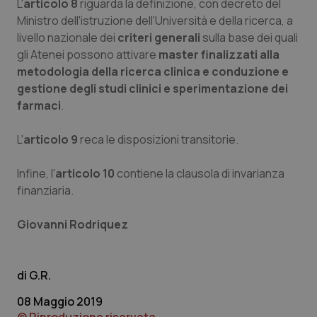
L'
articolo 8
riguarda la definizione, con decreto del
Ministro dell'istruzione dell'Università e della ricerca, a
livello nazionale dei
criteri generali
sulla base dei quali
gli Atenei possono attivare
master finalizzati alla
metodologia della ricerca clinica e conduzione e
gestione degli studi clinici e sperimentazione dei
farmaci
.
CookieScriptConsent
5 mesi
CookieScript
settim
www.quotidianosanita.it
L'
articolo 9
reca le disposizioni transitorie.
Infine, l'
articolo 10
contiene la clausola di invarianza
finanziaria.
Giovanni Rodriquez
G.R.
tracking-sites-ironfish-
www.quotidianosanita.it
4
08 Maggio 2019
tracking-enable
settim
2 gior