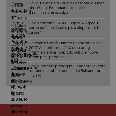
Covid. Il silenzio di Fauci e il perdono di Biden.
YSC
Sessione
Que
Google LLC
Ma il Quinto Emendamento non è
imp
.youtube.com
un’ammissione di colpa
You
ten
vis
Caldo estremo, FADOI: “Sopra i 40 gradi il
vid
corpo può non riuscire più a disperdere il
calore”
__Secure-
.youtube.com
5 mesi 4
Que
ROLLOUT_TOKEN
settimane
imp
You
Comparto Sanità. Firmato il contratto 2025-
ges
del
2027. Aumenti fino a 240 euro per gli
e d
infermieri, arriva il capitolo sull'IA e nuove
per
tutele per il personale
del
ute
Caldo, l’ondata prosegue. Il 7 agosto 26 città
tracking-sites-
www.quotidianosanita.it
4
Que
restano da bollino rosso, solo Bolzano torna
ironfish-tracking-
settimane
imp
in giallo
named-enable
2 giorni
dal
per 
sis
sol
ute
ide
Wel