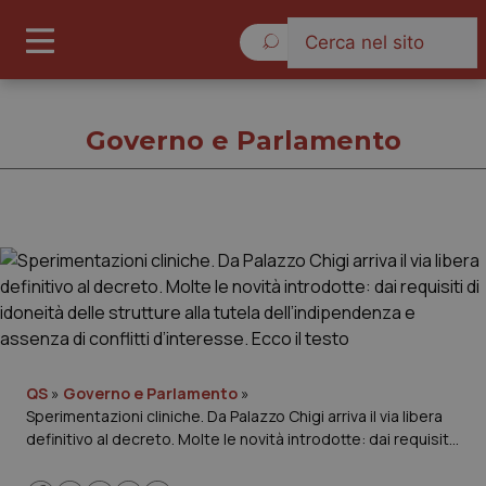
Sabato 8 Agosto 2026
Governo e Parlamento
Governo e Parlamento
Cronache
Governo e Parlamento
QS
»
Governo e Parlamento
»
Sperimentazioni cliniche. Da Palazzo Chigi arriva il via libera
Regioni e Asl
definitivo al decreto. Molte le novità introdotte: dai requisiti
di idoneità delle strutture alla tutela dell’indipendenza e
Lavoro e Professioni
assenza di conflitti d’interesse. Ecco il testo