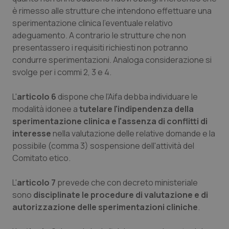
è rimesso alle strutture che intendono effettuare una
sperimentazione clinica l'eventuale relativo
adeguamento. A contrario le strutture che non
presentassero i requisiti richiesti non potranno
condurre sperimentazioni. Analoga considerazione si
Necessari
Statistici
Marketing
svolge per i commi 2, 3 e 4.
I cookie necessari contribuiscono a rendere fruibile il
sito web abilitandone funzionalità di base quali la
L'
articolo 6
dispone che l'Aifa debba individuare Ie
navigazione sulle pagine e l'accesso alle aree
protette del sito. Il sito web non è in grado di
modalità idonee a
tutelare l'indipendenza della
funzionare correttamente senza questi cookie.
sperimentazione clinica e l'assenza di conflitti di
Nome
Fornitore
/
Dominio
Scaden
interesse
nella valutazione delle relative domande e la
possibile (comma 3) sospensione dell'attività del
VISITOR_PRIVACY_METADATA
5 mesi
YouTube
settim
.youtube.com
Comitato etico.
L'
articolo 7
prevede che con decreto ministeriale
sono
disciplinate le procedure di valutazione e di
autorizzazione delle sperimentazioni cliniche
.