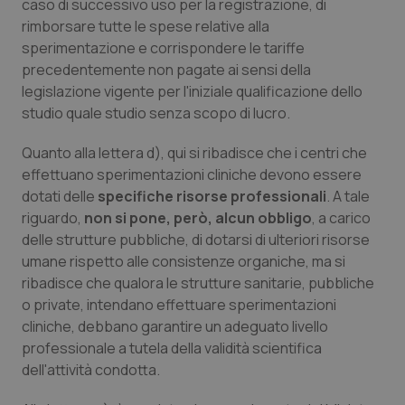
caso di successivo uso per la registrazione, di
Salute orale & impianti
rimborsare tutte le spese relative alla
sperimentazione e corrispondere le tariffe
Sangue & coagulazione
precedentemente non pagate ai sensi della
legislazione vigente per l'iniziale qualificazione dello
studio quale studio senza scopo di lucro.
Tiroide
Quanto alla lettera d), qui si ribadisce che i centri che
Tumore al seno
effettuano sperimentazioni cliniche devono essere
dotati delle
specifiche risorse professionali
. A tale
Tumore ovarico
riguardo,
non si pone, però, alcun obbligo
, a carico
delle strutture pubbliche, di dotarsi di ulteriori risorse
Tumori del Polmone & Testa Collo
umane rispetto alle consistenze organiche, ma si
ribadisce che qualora le strutture sanitarie, pubbliche
Tumori gastrointestinali
o private, intendano effettuare sperimentazioni
cliniche, debbano garantire un adeguato livello
professionale a tutela della validità scientifica
Ulcera & Reflusso
dell'attività condotta.
Vaccini