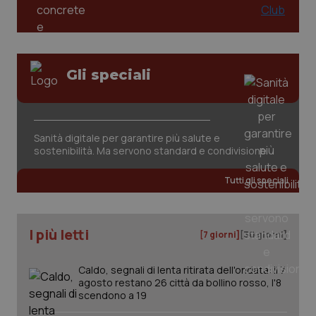
da Google
ten
Analytics
pre
per
del
mantener
vid
lo stato
inco
della
può
sessione.
det
Gli speciali
vis
web
uti
nuo
ver
dell
You
Sanità digitale per garantire più salute e
sostenibilità. Ma servono standard e condivisione
__Secure-YNID
.youtube.com
5 mesi 4
Que
settimane
imp
You
Tutti gli speciali
ten
pre
del
vid
inco
I più letti
[7 giorni]
[30 giorni]
può
det
vis
web
Caldo, segnali di lenta ritirata dell'ondata: il 7
uti
agosto restano 26 città da bollino rosso, l'8
nuo
ver
scendono a 19
dell
You