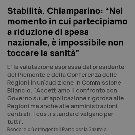
Stabilità. Chiamparino: “Nel
Scienza e Farmaci
momento in cui partecipiamo
a riduzione di spesa
Studi e Analisi
nazionale, è impossibile non
Lettere al direttore
toccare la sanità”
Edizioni Regionali
E' la valutazione espressa dal presidente
del Piemonte e della Conferenza delle
QS Pro
Regioni in un'audizione in Commissione
Bilancio. "Accettiamo il confronto con
Professionisti Sanitari.AI
Governo su un'applicazione rigorosa alle
Regioni ma anche alle amministrazioni
Abruzzo
QS Pro Gold
centrali. I costi standard valgano per
tutti".
QS Club
Newsletter
Basilicata
Artrite & artrosi
Rendere più stringente il Patto per la Salute e