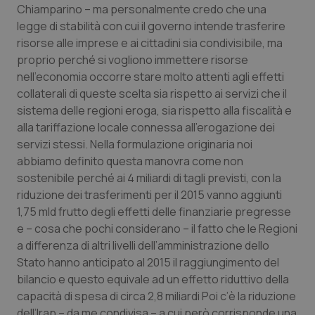
Valle D’Aosta
Oncodermatologia
Chiamparino – ma personalmente credo che una
legge di stabilità con cui il governo intende trasferire
Veneto
Oncoematologia
risorse alle imprese e ai cittadini sia condivisibile, ma
proprio perché si vogliono immettere risorse
Oncologia & Nutrizione
nell’economia occorre stare molto attenti agli effetti
collaterali di queste scelta sia rispetto ai servizi che il
sistema delle regioni eroga, sia rispetto alla fiscalità e
Psoriasi & pelle
alla tariffazione locale connessa all’erogazione dei
servizi stessi. Nella formulazione originaria noi
Quotidiano Cardiologia
abbiamo definito questa manovra come non
sostenibile perché ai 4 miliardi di tagli previsti, con la
Quotidiano Chirurgia
riduzione dei trasferimenti per il 2015 vanno aggiunti
1,75 mld frutto degli effetti delle finanziarie pregresse
Quotidiano Oncologia
e – cosa che pochi considerano – il fatto che le Regioni
a differenza di altri livelli dell’amministrazione dello
Quotidiano Pediatria
Stato hanno anticipato al 2015 il raggiungimento del
bilancio e questo equivale ad un effetto riduttivo della
Rene & patologie urogenitali
capacità di spesa di circa 2,8 miliardi Poi c’è la riduzione
dell’Irap – da me condivisa – a cui però corrisponde una