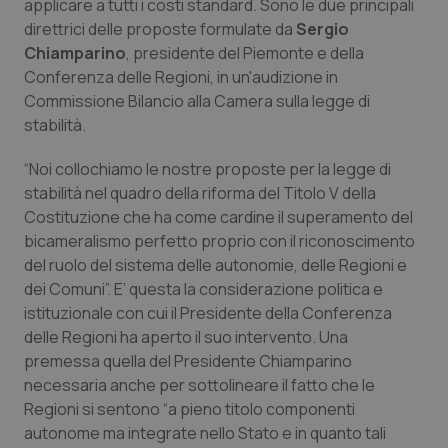
applicare a tutti i costi standard. Sono le due principali
Calabria
Asma & BPCO
direttrici delle proposte formulate da
Sergio
Chiamparino
, presidente del Piemonte e della
Campania
Car-T
Conferenza delle Regioni, in un'audizione in
Commissione Bilancio alla Camera sulla legge di
Emilia-Romagna
Colesterolo & coronaropatie
stabilità.
“Noi collochiamo le nostre proposte per la legge di
Friuli Venezia Giulia
Dermatite Atopica
stabilità nel quadro della riforma del Titolo V della
Costituzione che ha come cardine il superamento del
Lazio
Diabete & glucometri
bicameralismo perfetto proprio con il riconoscimento
del ruolo del sistema delle autonomie, delle Regioni e
Liguria
Disturbi dell’umore
dei Comuni”. E’ questa la considerazione politica e
istituzionale con cui il Presidente della Conferenza
Lombardia
Dolore
delle Regioni ha aperto il suo intervento. Una
premessa quella del Presidente Chiamparino
Marche
Donna & Salute
necessaria anche per sottolineare il fatto che le
Regioni si sentono “a pieno titolo componenti
Molise
Epatiti
autonome ma integrate nello Stato e in quanto tali