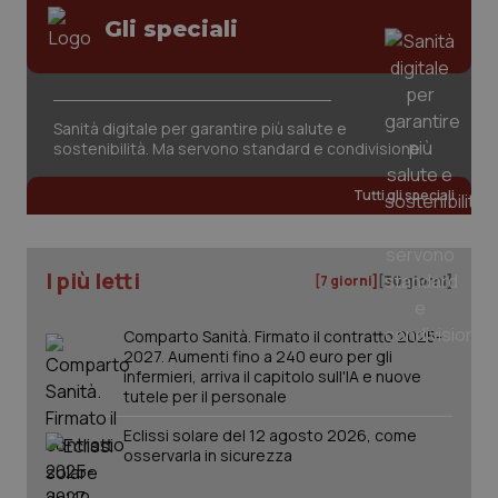
Gli speciali
Sanità digitale per garantire più salute e
sostenibilità. Ma servono standard e condivisione
Tutti gli speciali
I più letti
[7 giorni]
[30 giorni]
Comparto Sanità. Firmato il contratto 2025-
2027. Aumenti fino a 240 euro per gli
infermieri, arriva il capitolo sull'IA e nuove
_ga_KM60CM4NPH
.quotidianosanita.it
1 anno
tutele per il personale
mes
Eclissi solare del 12 agosto 2026, come
osservarla in sicurezza