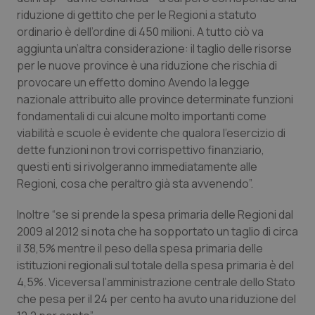
riduzione di gettito che per le Regioni a statuto
Salute orale & impianti
ordinario è dell’ordine di 450 milioni. A tutto ciò va
aggiunta un’altra considerazione: il taglio delle risorse
Sangue & coagulazione
per le nuove province è una riduzione che rischia di
provocare un effetto domino Avendo la legge
Tiroide
nazionale attribuito alle province determinate funzioni
fondamentali di cui alcune molto importanti come
Tumore al seno
viabilità e scuole è evidente che qualora l’esercizio di
dette funzioni non trovi corrispettivo finanziario,
Tumore ovarico
questi enti si rivolgeranno immediatamente alle
Regioni, cosa che peraltro già sta avvenendo”.
Tumori del Polmone & Testa Collo
Inoltre “se si prende la spesa primaria delle Regioni dal
2009 al 2012 si nota che ha sopportato un taglio di circa
Tumori gastrointestinali
il 38,5% mentre il peso della spesa primaria delle
istituzioni regionali sul totale della spesa primaria è del
Ulcera & Reflusso
4,5%. Viceversa l’amministrazione centrale dello Stato
che pesa per il 24 per cento ha avuto una riduzione del
Vaccini