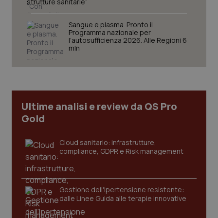
strutture sanitarie”
Sangue e plasma. Pronto il
Programma nazionale per
l’autosufficienza 2026. Alle Regioni 6
mln
tracking-sites-ironfish-
www.quotidianosanita.it
4
tracking-enable
settim
2 gior
Ultime analisi e review da QS Pro
Gold
tracking-sites-ironfish-
www.quotidianosanita.it
4
session-id
settim
2 gior
Cloud sanitario: infrastrutture,
compliance, GDPR e Risk management
_ga
1 anno
Google LLC
mes
.quotidianosanita.it
Gestione dell'Ipertensione resistente:
dalle Linee Guida alle terapie innovative