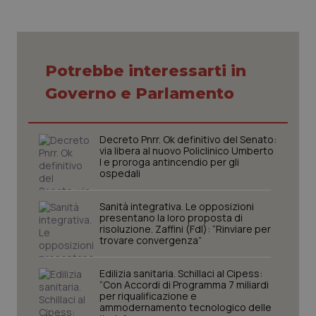
VISITOR_PRIVACY_METADATA
5 mesi
YouTube
settim
.youtube.com
Potrebbe interessarti in
Governo e Parlamento
Decreto Pnrr. Ok definitivo del Senato:
via libera al nuovo Policlinico Umberto
I e proroga antincendio per gli
ospedali
Sanità integrativa. Le opposizioni
presentano la loro proposta di
risoluzione. Zaffini (FdI): “Rinviare per
trovare convergenza”
CookieScriptConsent
5 mesi
CookieScript
settim
www.quotidianosanita.it
Edilizia sanitaria. Schillaci al Cipess:
“Con Accordi di Programma 7 miliardi
per riqualificazione e
ammodernamento tecnologico delle