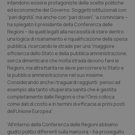
intendono essere protagoniste delle scelte politiche
ed economiche del Governo. Soggetti istituzionali con
Piemonte
HIV
“pari dignità”, ma anche con “pari doveri”, “a cominciare –
ha spiegato il presidente della Conferenza delle
Provincia Autonoma di Bolzano
Infezioni & Febbre
Regioni – da quelli legati alla necessità di stare dentro
una logica di risanamento e riqualificazione della spesa
Provincia Autonoma di Trento
Ipertensione & Scompenso
pubblica, ricercando le strade per una “maggiore
efficienza dello Stato e della pubblica amministrazione,
Puglia
Malattie rare
senza dimenticare che molta strada devono fare le
Regioni, ma altrettanta ne deve percorrere lo Stato e
Sardegna
Malattia di Crohn & Rettocolite Ulcerosa
la pubblica amministrazione nel suo insieme.
Considerando anche i traguardi raggiunti: penso ad
Sicilia
Neuroscienze & patologie neurodegenerative
esempio alla tanto vituperata sanità che è gestita
completamente dalle Regioni e che l’Oms colloca
come dati di costo e in termini di efficacia ai primi posti
Toscana
Obesità
dell’Unione Europea”.
Umbria
Oftalmologia
“All’interno della Conferenza delle Regioni abbiamo
giudizi politici differenti sulla manovra – ha proseguito