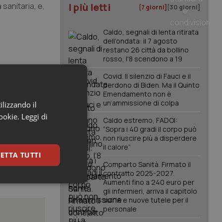
 sanitaria, e,
I più letti
[7 giorni]
[30 giorni]
Caldo, segnali di lenta ritirata
dell'ondata: il 7 agosto
restano 26 città da bollino
rosso, l'8 scendono a 19
Covid. Il silenzio di Fauci e il
perdono di Biden. Ma il Quinto
Emendamento non è
un’ammissione di colpa
ilizzando il
cookie.
Leggi di
Caldo estremo, FADOI:
“Sopra i 40 gradi il corpo può
non riuscire più a disperdere
il calore”
ETTA TUTTI
Comparto Sanità. Firmato il
contratto 2025-2027.
Aumenti fino a 240 euro per
keting
gli infermieri, arriva il capitolo
sull'IA e nuove tutele per il
personale