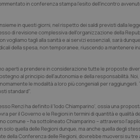
ommentato in conferenza stampa l'esito dell'incontro avvenu
sieme in questi giorni, nel rispetto dei saldi previsti dalla legge
cesso di revisione complessiva dell'organizzazione della Repub
on vogliamo tagli alla sanità e ai servizi essenziali, sarà dunq
radicali della spesa, non temporanee, riuscendo a mantenere in
mo aperti a prendere in considerazione tutte le proposte diver
ostegno al principio dell'autonomia e della responsabilità. Noi
tonomamente le modalità a loro più congeniali per raggiungerli. 
sti standard".
esso Renzi ha definito il 'lodo Chiamparino', ossia una propost
ra per il Governo e le Regioni in termini di quantità e qualità de
pegno comune – ha sottolineato Chiamparino – attraverso l'appli
 non solo quella delle Regioni dunque, ma anche quella degli stessi
nte della Conferenza delle Regioni, dovrebbe muoversi su tre 