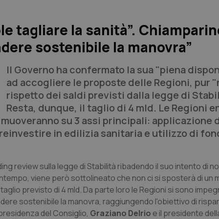
le tagliare la sanità”. Chiamparin
ndere sostenibile la manovra”
Il Governo ha confermato la sua "piena dispon
ad accogliere le proposte delle Regioni, pur "
rispetto dei saldi previsti dalla legge di Stabil
Resta, dunque, il taglio di 4 mld. Le Regioni e
 muoveranno su 3 assi principali: applicazione d
einvestire in edilizia sanitaria e utilizzo di fon
ing review sulla legge di Stabilità ribadendo il suo intento di n
 contempo, viene però sottolineato che non ci si sposterà di un m
l taglio previsto di 4 mld. Da parte loro le Regioni si sono impe
dere sostenibile la manovra, raggiungendo l'obiettivo di rispa
 presidenza del Consiglio,
Graziano Delrio
e il presidente dell