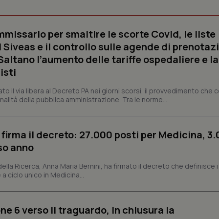
missario per smaltire le scorte Covid, le liste
Necessari
Statistici
Marketing
 Siveas e il controllo sulle agende di prenotaz
tribuiscono a rendere fruibile il sito web abilitandone funzionalità di base quali la nav
altano l’aumento delle tariffe ospedaliere e la
protette del sito. Il sito web non è in grado di funzionare correttamente senza questi coo
isti
Fornitore
/
Dominio
Scadenza
Descrizione
METADATA
5 mesi 4
Questo cookie viene utilizzato p
YouTube
dato il via libera al Decreto PA nei giorni scorsi, il provvedimento che
settimane
scelte di consenso e privacy dell'
.youtube.com
nalità della pubblica amministrazione. Tra le norme...
interazione con il sito. Registra i
del visitatore riguardo a varie pol
impostazioni sulla privacy, garan
preferenze siano onorate nelle se
 firma il decreto: 27.000 posti per Medicina, 3.
nt
5 mesi 3
Questo cookie viene utilizzato da
CookieScript
settimane
Script.com per ricordare le pref
www.quotidianosanita.it
rso anno
sui cookie dei visitatori. È neces
dei cookie di Cookie-Script.com 
correttamente.
 della Ricerca, Anna Maria Bernini, ha firmato il decreto che definisce i
 a ciclo unico in Medicina...
ish-
www.quotidianosanita.it
4
Questo cookie è impostato dall'a
settimane
abilitare il sistema di tracking a
2 giorni
ish-
www.quotidianosanita.it
4
Questo cookie è impostato dall'a
ne 6 verso il traguardo, in chiusura la
settimane
assegnare un identificatore generi
2 giorni