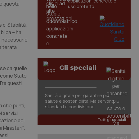
applicazioni concrete e
to questa
uso protetto
 di Stabilità,
blica – ha
ue necessario
alterata
Gli speciali
se da quelle
, come Stato,
Tra questi,
Sanità digitale per garantire più
salute e sostenibilità. Ma servono
a che punti,
standard e condivisione
i servizi
cazione dei
Tutti gli speciali
 Ministeri".
assi