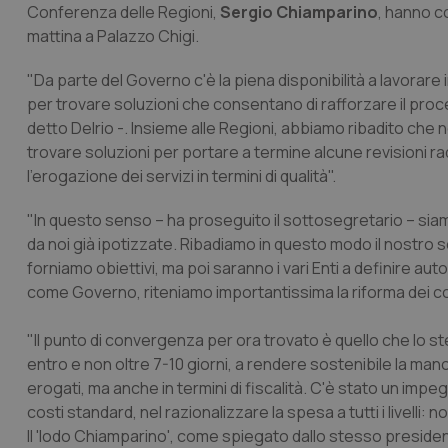
Conferenza delle Regioni,
Sergio Chiamparino
, hanno c
mattina a Palazzo Chigi.
"Da parte del Governo c'è la piena disponibilità a lavorare in
per trovare soluzioni che consentano di rafforzare il pro
detto Delrio -. Insieme alle Regioni, abbiamo ribadito che n
trovare soluzioni per portare a termine alcune revisioni 
l'erogazione dei servizi in termini di qualità".
"In questo senso – ha proseguito il sottosegretario – sia
da noi già ipotizzate. Ribadiamo in questo modo il nostro s
forniamo obiettivi, ma poi saranno i vari Enti a definire au
come Governo, riteniamo importantissima la riforma dei co
"Il punto di convergenza per ora trovato è quello che lo st
entro e non oltre 7-10 giorni, a rendere sostenibile la manov
erogati, ma anche in termini di fiscalità. C'è stato un im
costi standard, nel razionalizzare la spesa a tutti i livelli:
Il 'lodo Chiamparino', come spiegato dallo stesso preside