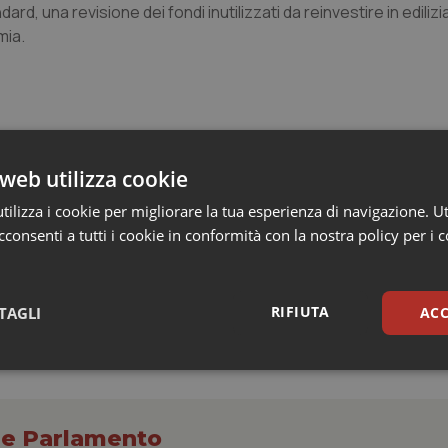
rd, una revisione dei fondi inutilizzati da reinvestire in edilizia
mia.
web utilizza cookie
spazio per mediazioni”
ard. Ora chi sgarra pagherà”
ilizza i cookie per migliorare la tua esperienza di navigazione. Ut
consenti a tutti i cookie in conformità con la nostra policy per i 
RIFIUTA
TAGLI
ACC
sari
Statistici
Mar
o e Parlamento