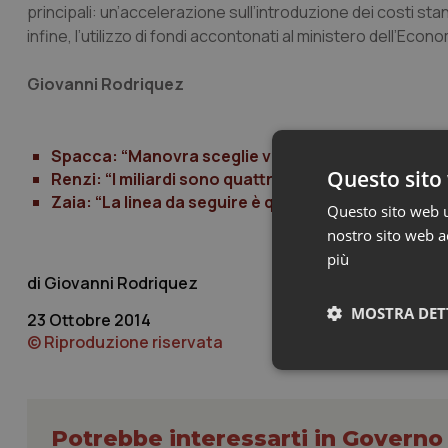
principali: un’accelerazione sull’introduzione dei costi standa
infine, l’utilizzo di fondi accontonati al ministero dell’Econo
Giovanni Rodriquez
Spacca: “Manovra sceglie via della crescita”.
Questo sito 
Renzi: “I miliardi sono quattro, su questo non c’è 
Zaia: “La linea da seguire è quella dei costi stand
Questo sito web ut
nostro sito web ac
più
Giovanni Rodriquez
MOSTRA DET
23 Ottobre 2014
© Riproduzione riservata
Neces
Potrebbe interessarti in Govern