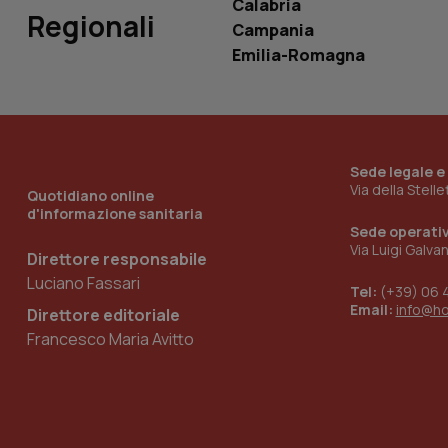
Calabria
Regionali
Campania
__Secure-YNID
Emilia-Romagna
YSC
Sede legale e
__Secure-
Via della Stell
Quotidiano online
ROLLOUT_TOKEN
d'informazione sanitaria
Sede operati
tracking-sites-
Via Luigi Galva
ironfish-tracking-
Direttore responsabile
named-enable
Luciano Fassari
Tel:
(+39) 06 
Email:
info@h
Direttore editoriale
Francesco Maria Avitto