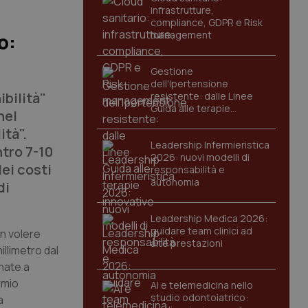
infrastrutture,
compliance, GDPR e Risk
management
o:
Gestione
dell'Ipertensione
ibilità"
resistente: dalle Linee
Guida alle terapie
nel
innovative
ità".
Leadership Infermieristica
ntro 7-10
2026: nuovi modelli di
ei costi
responsabilità e
autonomia
di
Leadership Medica 2026:
guidare team clinici ad
on volere
alte prestazioni
illimetro dal
gnate a
rmio
AI e telemedicina nello
studio odontoiatrico:
a