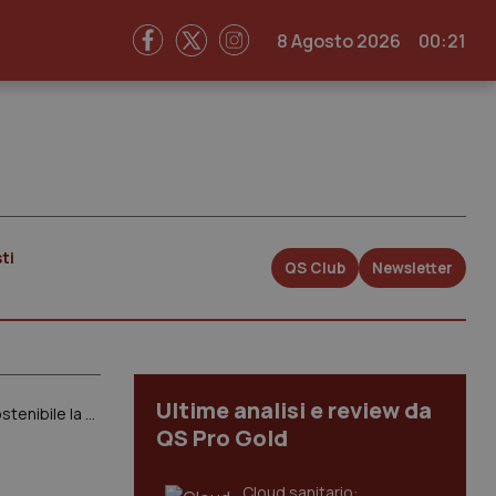
8 Agosto 2026
00:21
ti
QS Club
Newsletter
Ultime analisi e review da
Stabilità. Delrio: “Nessuno vuole tagliare la sanità”. Chiamparino: “Entro 10 giorni un lodo per rendere sostenibile la manovra”
QS Pro Gold
Cloud sanitario: