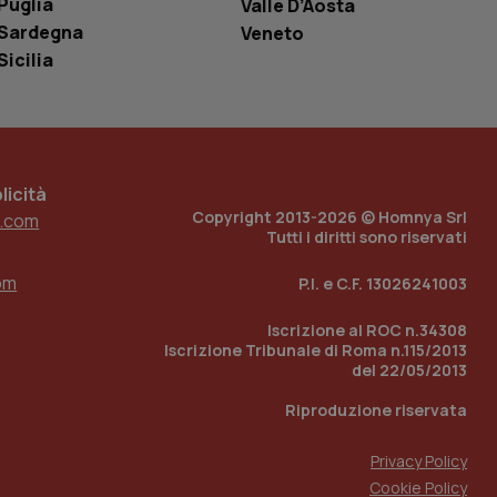
Puglia
Valle D’Aosta
ell'interfaccia di
Sardegna
Veneto
Sicilia
 tenere traccia
i Youtube incorporati
tore del sito web sta
ell'interfaccia di
 tenere traccia
icità
r la gestione
Copyright 2013-2026 © Homnya Srl
one dell’esperienza
.com
Tutti i diritti sono riservati
e per abilitare il
loggato con identity
om
P.I. e C.F. 13026241003
Iscrizione al ROC n.34308
Iscrizione Tribunale di Roma n.115/2013
del 22/05/2013
Riproduzione riservata
Privacy Policy
Cookie Policy