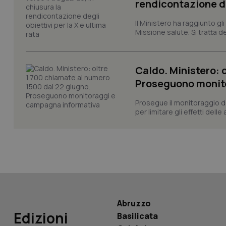
rendicontazione deg
_ga
Il Ministero ha raggiunto gl
Missione salute. Si tratta dei
Caldo. Ministero: 
Proseguono monit
PHPSESSID
Prosegue il monitoraggio de
per limitare gli effetti dell
_ga_KM60CM4NPH
Nome
Nome
Abruzzo
VISITOR_INFO1_LIV
Edizioni
Basilicata
_ga_0VMQEQKQ1N