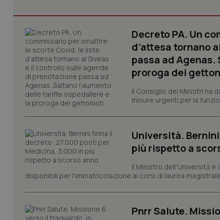
Decreto PA. Un com
d’attesa tornano al
I cookie necessari con
passa ad Agenas. S
e l'accesso alle aree 
proroga dei getton
Nome
VISITOR_PRIVACY_
Il Consiglio dei Ministri ha 
misure urgenti per la funzio
Università. Bernini
CookieScriptConse
più rispetto a sco
Il Ministro dell'Università e
disponibili per l'immatricolazione ai corsi di laurea magistrale
tracking-sites-ironf
tracking-enable
tracking-sites-ironf
Pnrr Salute. Missio
session-id