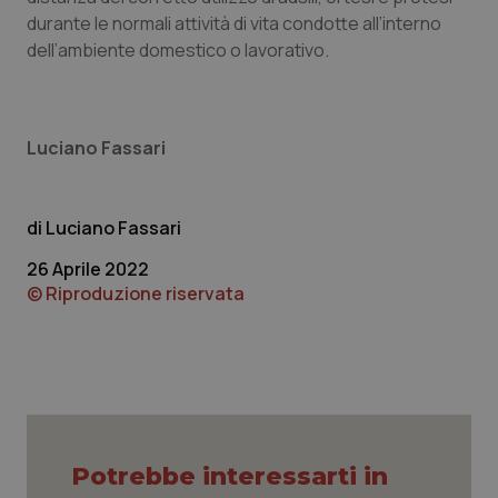
durante le normali attività di vita condotte all’interno
dell’ambiente domestico o lavorativo.
Luciano Fassari
Luciano Fassari
26 Aprile 2022
_ga_KM60CM4NPH
.quotidianosanita.it
1 anno
© Riproduzione riservata
mes
Potrebbe interessarti in
Fornitore
/