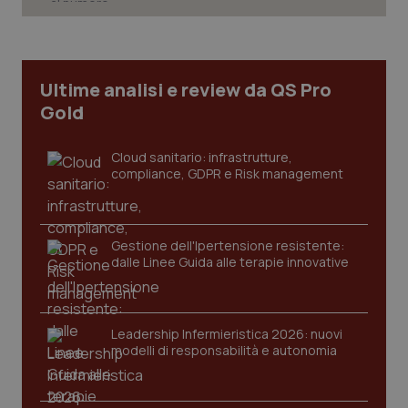
vis
web
uti
nuo
ver
dell
You
Ultime analisi e review da QS Pro
YSC
Sessione
Que
Gold
Google LLC
imp
.youtube.com
You
ten
Cloud sanitario: infrastrutture,
vis
vid
compliance, GDPR e Risk management
__Secure-
.youtube.com
5 mesi 4
Que
ROLLOUT_TOKEN
settimane
imp
You
ges
Gestione dell'Ipertensione resistente:
del
dalle Linee Guida alle terapie innovative
e d
per
del
ute
tracking-sites-
www.quotidianosanita.it
4
Que
Leadership Infermieristica 2026: nuovi
ironfish-tracking-
settimane
imp
modelli di responsabilità e autonomia
named-enable
2 giorni
dal
per 
sis
sol
ute