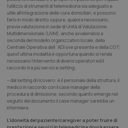
Valle D’Aosta
Oncodermatologia
l’utilizzo di strumenti di telemedicina sia adeguato e
utile all’integrazione delle cure domiciliari, e possono
Veneto
Oncoematologia
farlo in modo diretto oppure, qualora necessario,
previa valutazione in sede di Unità di Valutazione
Oncologia & Nutrizione
Multidimensionale (UVM), anche avvalendosi a
seconda del modello organizzativo locale, della
Psoriasi & pelle
Centrale Operativa dell ‘ ADI ove presente e della COT;
quest’ultima modalità è opportuna quando si renda
Quotidiano Cardiologia
necessario l’intervento di diversi operatori ed il
raccordo tra più servizi e setting;
Quotidiano Chirurgia
– dal setting di ricovero
: è il personale della struttura, il
medico in raccordo con il case manager della
Quotidiano Oncologia
procedura di dimissione, secondo quanto emerge nel
seguito del documento il case manager sarebbe un
Quotidiano Pediatria
infermiere.
Rene & patologie urogenitali
L’idoneità del paziente/caregiver a poter fruire di
prestazioni e servizi in telemedicina dovrà essere