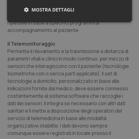
agevolare il corretto svolgimento di attività
assistenziali, eseguibili prevalentemente a domicilio.
MOSTRA DETTAGLI
La teleassistenza è prevalentemente programmata e
ripetibile in base a specifici programmi di
Necessari
Statistici
Marketing
accompagnamento al paziente.
Il Telemonitoraggio
Permette il rilevamento e la trasmissione a distanza di
parametri vitali e clinici in modo continuo, per mezzo di
sensori che interagiscono con il paziente (tecnologie
Necessari
Statistici
Marketing
biometriche con o senza parti applicate). Il set di
I cookie necessari contribuiscono a rendere fruibile il
tecnologie a domicilio, personalizzato in base alle
sito web abilitandone funzionalità di base quali la
indicazioni fornite dal medico, deve essere connesso
navigazione sulle pagine e l'accesso alle aree
protette del sito. Il sito web non è in grado di
costantemente al sistema software che raccoglie i
funzionare correttamente senza questi cookie.
dati dei sensori, li integra se necessario con altri dati
Nome
Fornitore
/
Dominio
Scaden
sanitari e li mette a disposizione degli operatori del
VISITOR_PRIVACY_METADATA
5 mesi
YouTube
servizio di telemedicina in base alle modalità
settim
.youtube.com
organizzative stabilite. I dati devono sempre
comunque essere registrati in locale presso il