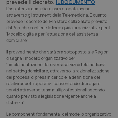
prevede il decreto.
IL DOCUMENTO
Calabria
Asma & BPCO
L’assistenza domiciliare sarà erogata anche
attraverso gli strumenti della Telemedicina. È quanto
Campania
Car-T
prevede il decreto del Ministero della Salute previsto
dal Pnrr che contiene le linee guida organizzative per il
Emilia-Romagna
Colesterolo & coronaropatie
‘Modello digitale per l’attuazione dell’assistenza
domiciliare”.
Friuli Venezia Giulia
Dermatite Atopica
Il provvedimento che sarà ora sottoposto alle Regioni
disegna il modello organizzativo per
Lazio
Diabete & glucometri
“l’implementazione dei diversi servizi di telemedicina
nel setting domiciliare, attraverso la razionalizzazione
Liguria
Disturbi dell’umore
dei processi di presa in carico e la definizione dei
relativi aspetti operativi, consentendo di erogare
Lombardia
Dolore
servizi attraverso team multiprofessionali secondo
quanto previsto a legislazione vigente anche a
Marche
Donna & Salute
distanza”.
Molise
Epatiti
Le componenti fondamentali del modello organizzativo