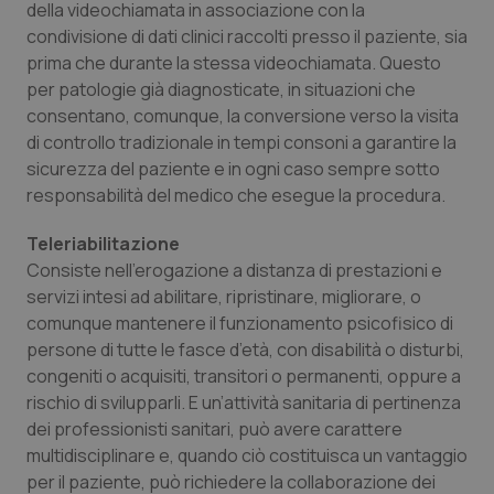
della videochiamata in associazione con la
condivisione di dati clinici raccolti presso il paziente, sia
prima che durante la stessa videochiamata. Questo
tracking-sites-ironfish-
www.quotidianosanita.it
4
tracking-enable
settim
per patologie già diagnosticate, in situazioni che
2 gior
consentano, comunque, la conversione verso la visita
di controllo tradizionale in tempi consoni a garantire la
sicurezza del paziente e in ogni caso sempre sotto
tracking-sites-ironfish-
www.quotidianosanita.it
4
responsabilità del medico che esegue la procedura.
session-id
settim
2 gior
Teleriabilitazione
Consiste nell’erogazione a distanza di prestazioni e
servizi intesi ad abilitare, ripristinare, migliorare, o
_ga
1 anno
Google LLC
comunque mantenere il funzionamento psicofisico di
mes
.quotidianosanita.it
persone di tutte le fasce d’età, con disabilità o disturbi,
congeniti o acquisiti, transitori o permanenti, oppure a
rischio di svilupparli. E un’attività sanitaria di pertinenza
dei professionisti sanitari, può avere carattere
multidisciplinare e, quando ciò costituisca un vantaggio
per il paziente, può richiedere la collaborazione dei