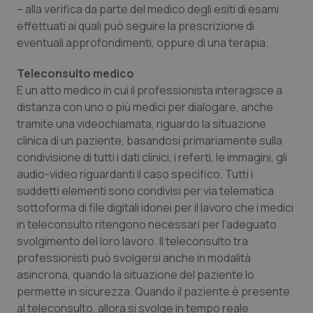
– alla verifica da parte del medico degli esiti di esami
effettuati ai quali può seguire la prescrizione di
eventuali approfondimenti, oppure di una terapia.
Teleconsulto medico
E un atto medico in cui il professionista interagisce a
distanza con uno o più medici per dialogare, anche
tramite una videochiamata, riguardo la situazione
clinica di un paziente, basandosi primariamente sulla
condivisione di tutti i dati clinici, i referti, le immagini, gli
audio-video riguardanti il caso specifico. Tutti i
suddetti elementi sono condivisi per via telematica
sottoforma di file digitali idonei per il lavoro che i medici
in teleconsulto ritengono necessari per l’adeguato
svolgimento del loro lavoro. Il teleconsulto tra
professionisti può svolgersi anche in modalità
asincrona, quando la situazione del paziente lo
permette in sicurezza. Quando il paziente è presente
al teleconsulto, allora si svolge in tempo reale