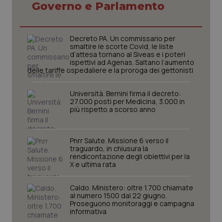
Nome
Scadenza
Descrizion
Governo e Parlamento
Dominio
Nome
Fornitore
/
Dominio
Scadenza
Des
_ga_0VMQEQKQ1N
.quotidianosanita.it
1 anno 1
Questo
mese
cookie
VISITOR_INFO1_LIVE
5 mesi 4
Que
Google LLC
viene
settimane
imp
.youtube.com
Decreto PA. Un commissario per
utilizzato
You
smaltire le scorte Covid, le liste
da Google
ten
d’attesa tornano al Siveas e i poteri
Analytics
pre
ispettivi ad Agenas. Saltano l’aumento
per
del
delle tariffe ospedaliere e la proroga dei gettonisti
mantener
vid
lo stato
inco
della
può
sessione.
det
Università. Bernini firma il decreto:
vis
27.000 posti per Medicina, 3.000 in
web
più rispetto a scorso anno
uti
nuo
ver
dell
Pnrr Salute. Missione 6 verso il
You
traguardo, in chiusura la
__Secure-YNID
.youtube.com
5 mesi 4
Que
rendicontazione degli obiettivi per la
settimane
imp
X e ultima rata
You
ten
pre
Caldo. Ministero: oltre 1.700 chiamate
del
al numero 1500 dal 22 giugno.
vid
Proseguono monitoraggi e campagna
inco
può
informativa
det