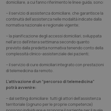
domiciliare, a cui fanno riferimento le linee guida, sono:
Piemonte
HIV
– il servizio di assistenza domiciliare, che garantisce la
continuità dell’assistenza nelle modalità indicate dalla
Provincia Autonoma di Bolzano
Infezioni & Febbre
normativa nazionale e regionale vigente;
Provincia Autonoma di Trento
Ipertensione & Scompenso
– la pianificazione degli accessi domiciliari, sviluppata
nell’arco dell’intera settimana secondo quanto
Puglia
Malattie rare
previsto dalla predetta normativa tenendo conto della
complessità clinico-assistenziale dei pazienti;
Sardegna
Malattia di Crohn & Rettocolite Ulcerosa
– il servizio di cure domiciliari integrato con prestazioni
di telemedicina da remoto.
Sicilia
Neuroscienze & patologie neurodegenerative
L’attivazione di un “percorso di telemedicina”
Toscana
Obesità
potrà avvenire:
– dal setting domiciliare
: tutti gli attori dell’assistenza
Umbria
Oftalmologia
territoriale (ognuno per le proprie competenze)
possono individuare e proporre il paziente per il quale