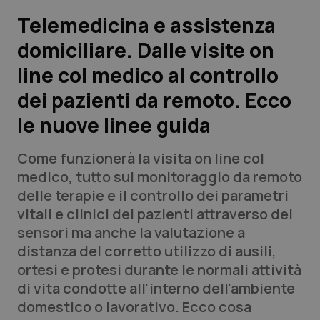
Telemedicina e assistenza
Scienza e Farmaci
domiciliare. Dalle visite on
line col medico al controllo
Studi e Analisi
dei pazienti da remoto. Ecco
Lettere al direttore
le nuove linee guida
Edizioni Regionali
Come funzionerà la visita on line col
medico, tutto sul monitoraggio da remoto
QS Pro
delle terapie e il controllo dei parametri
vitali e clinici dei pazienti attraverso dei
Professionisti Sanitari.AI
sensori ma anche la valutazione a
distanza del corretto utilizzo di ausili,
Abruzzo
QS Pro Gold
ortesi e protesi durante le normali attività
di vita condotte all'interno dell'ambiente
QS Club
Newsletter
Basilicata
Artrite & artrosi
domestico o lavorativo. Ecco cosa