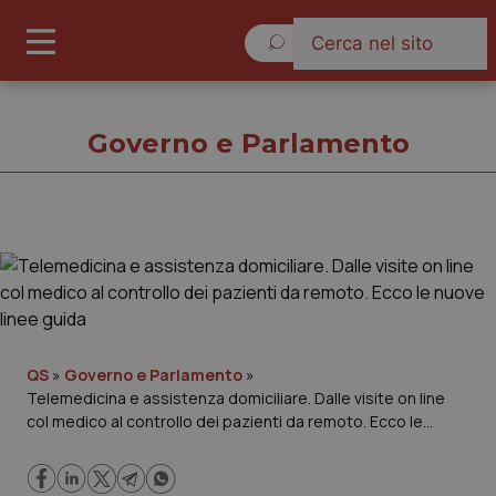
Venerdì 7 Agosto 2026
Governo e Parlamento
Governo e Parlamento
Cronache
Governo e Parlamento
QS
»
Governo e Parlamento
»
Telemedicina e assistenza domiciliare. Dalle visite on line
col medico al controllo dei pazienti da remoto. Ecco le
Regioni e Asl
nuove linee guida
Lavoro e Professioni