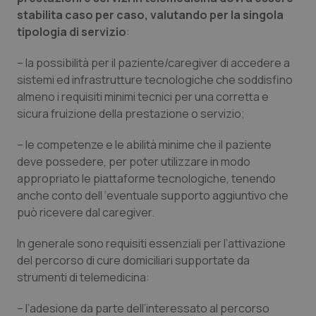
stabilita caso per caso, valutando per la singola
Salute orale & impianti
tipologia di servizio
:
Sangue & coagulazione
– la possibilità per il paziente/caregiver di accedere a
sistemi ed infrastrutture tecnologiche che soddisfino
Tiroide
almeno i requisiti minimi tecnici per una corretta e
sicura fruizione della prestazione o servizio;
Tumore al seno
– le competenze e le abilità minime che il paziente
deve possedere, per poter utilizzare in modo
Tumore ovarico
appropriato le piattaforme tecnologiche, tenendo
anche conto dell ‘eventuale supporto aggiuntivo che
Tumori del Polmone & Testa Collo
può ricevere dal caregiver.
Tumori gastrointestinali
In generale sono requisiti essenziali per l’attivazione
del percorso di cure domiciliari supportate da
Ulcera & Reflusso
strumenti di telemedicina:
– l’adesione da parte dell’interessato al percorso
Vaccini