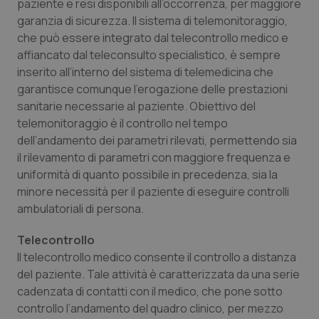
paziente e resi disponibili all’occorrenza, per maggiore
garanzia di sicurezza. II sistema di telemonitoraggio,
che può essere integrato dal telecontrollo medico e
affiancato dal teleconsulto specialistico, è sempre
inserito all’interno del sistema di telemedicina che
garantisce comunque l’erogazione delle prestazioni
sanitarie necessarie al paziente. Obiettivo del
telemonitoraggio è il controllo nel tempo
dell’andamento dei parametri rilevati, permettendo sia
il rilevamento di parametri con maggiore frequenza e
uniformità di quanto possibile in precedenza, sia la
CookieScriptConsent
5 mesi
CookieScript
settim
www.quotidianosanita.it
minore necessità per il paziente di eseguire controlli
ambulatoriali di persona.
Telecontrollo
Il telecontrollo medico consente il controllo a distanza
del paziente. Tale attività è caratterizzata da una serie
cadenzata di contatti con il medico, che pone sotto
controllo l’andamento del quadro clinico, per mezzo