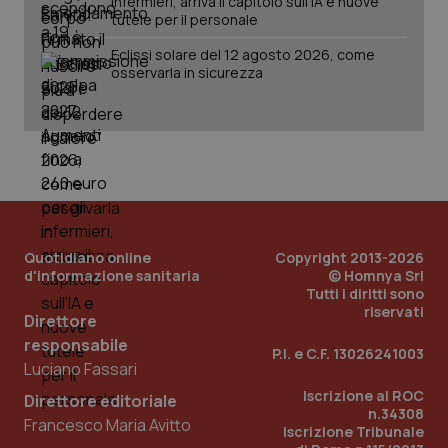
infermieri, arriva il capitolo sull'IA e nuove
tutele per il personale
Eclissi solare del 12 agosto 2026, come
osservarla in sicurezza
Quotidiano online
Copyright 2013-2026
d'informazione sanitaria
© Homnya Srl
Tutti i diritti sono
riservati
Direttore
responsabile
P.I. e C.F. 13026241003
Luciano Fassari
Iscrizione al ROC
Direttore editoriale
n.34308
Francesco Maria Avitto
Iscrizione Tribunale