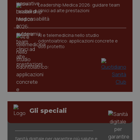
ide
Leadership Medica 2026: guidare team
Wel
clinici ad alte prestazioni
AI e telemedicina nello studio
odontoiatrico: applicazioni concrete e
uso protetto
Gli speciali
Sanità digitale per garantire più salute e