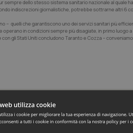
 pur sempre dello stesso sistema sanitario nazionale al quale ha 
econdo indiscrezioni giornalistiche, potrebbe sottrarne altri 6 co
ono – quelli che garantiscono uno dei servizi sanitari più efficie
che operano in condizioni sempre più disagiate, in primo luogo a
ne con gli Stati Uniti concludono Taranto e Cozza – conveniam
o e Parlamento
web utilizza cookie
ilizza i cookie per migliorare la tua esperienza di navigazione. Ut
consenti a tutti i cookie in conformità con la nostra policy per i 
missario per smaltire le scorte Covid, le liste
 Siveas e il controllo sulle agende di prenotaz