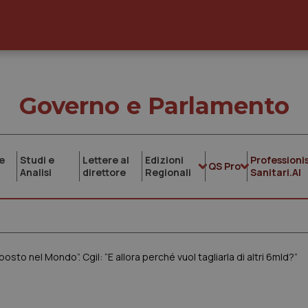
Governo e Parlamento
e
Studi e
Lettere al
Edizioni
Professionis
QS Pro
Analisi
direttore
Regionali
Sanitari.AI
posto nel Mondo”. Cgil: “E allora perché vuol tagliarla di altri 6mld?”