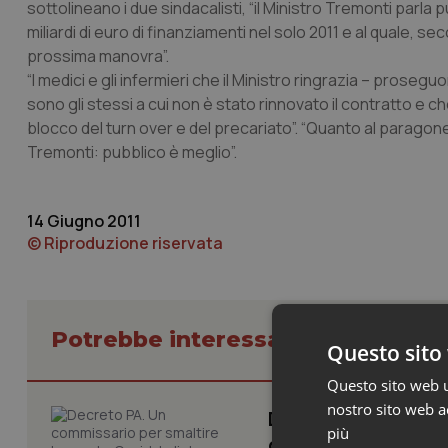
sottolineano i due sindacalisti, “il Ministro Tremonti parla
miliardi di euro di finanziamenti nel solo 2011 e al quale, s
prossima manovra”.
“I medici e gli infermieri che il Ministro ringrazia – prosegu
sono gli stessi a cui non è stato rinnovato il contratto e 
blocco del turn over e del precariato”. “Quanto al parago
Tremonti: pubblico è meglio”.
14 Giugno 2011
© Riproduzione riservata
Potrebbe interessarti in Govern
Questo sito 
Questo sito web ut
nostro sito web ac
Decreto PA. Un com
più
d’attesa tornano al