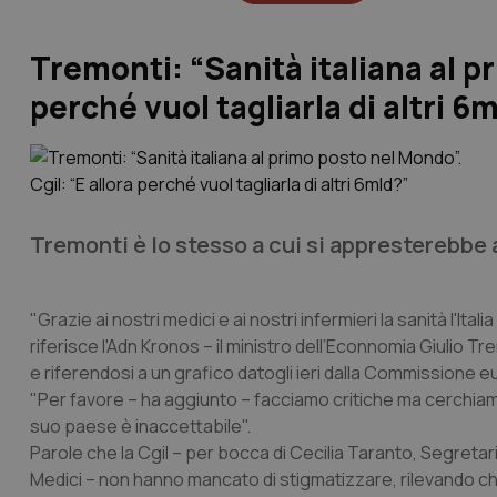
Tremonti: “Sanità italiana al pr
perché vuol tagliarla di altri 6
Tremonti è lo stesso a cui si appresterebbe 
"Grazie ai nostri medici e ai nostri infermieri la sanità l'Ita
riferisce l'Adn Kronos – il ministro dell’Econnomia Giulio 
e riferendosi a un grafico datogli ieri dalla Commissione 
"Per favore – ha aggiunto – facciamo critiche ma cerchiamo 
suo paese è inaccettabile".
Parole che la Cgil – per bocca di Cecilia Taranto, Segret
Medici – non hanno mancato di stigmatizzare, rilevando c