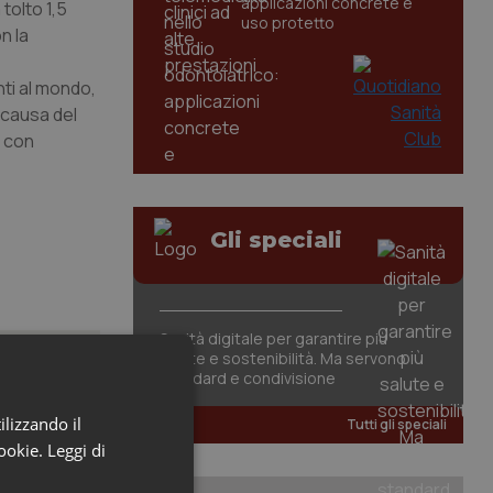
applicazioni concrete e
tolto 1,5
uso protetto
n la
nti al mondo,
 causa del
o con
Gli speciali
Sanità digitale per garantire più
salute e sostenibilità. Ma servono
standard e condivisione
ilizzando il
Tutti gli speciali
cookie.
Leggi di
ione