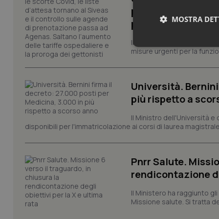
passa ad Agenas. S
MOSTRA DET
proroga dei getton
Il Consiglio dei Ministri ha 
Neces
misure urgenti per la funzio
Università. Bernini
più rispetto a sco
Il Ministro dell'Università e
disponibili per l'immatricolazione ai corsi di laurea magistrale
I cookie necessari con
e l'accesso alle aree 
Nome
Pnrr Salute. Missio
rendicontazione deg
VISITOR_PRIVACY_
Il Ministero ha raggiunto gl
Missione salute. Si tratta dei