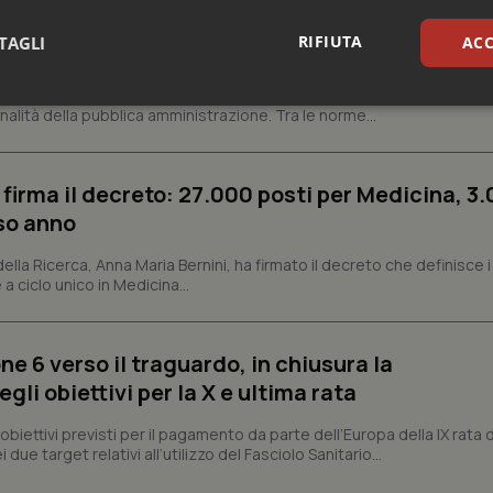
altano l’aumento delle tariffe ospedaliere e la
RIFIUTA
TAGLI
ACC
isti
dato il via libera al Decreto PA nei giorni scorsi, il provvedimento che
sari
Statistici
Mar
nalità della pubblica amministrazione. Tra le norme...
 firma il decreto: 27.000 posti per Medicina, 3.
rso anno
 della Ricerca, Anna Maria Bernini, ha firmato il decreto che definisce i
Necessari
Statistici
Marketing
 a ciclo unico in Medicina...
tribuiscono a rendere fruibile il sito web abilitandone funzionalità di base quali la nav
protette del sito. Il sito web non è in grado di funzionare correttamente senza questi coo
Fornitore
/
Dominio
Scadenza
Descrizione
ne 6 verso il traguardo, in chiusura la
li obiettivi per la X e ultima rata
METADATA
5 mesi 4
Questo cookie viene utilizzato p
YouTube
settimane
scelte di consenso e privacy dell'
.youtube.com
interazione con il sito. Registra i
i obiettivi previsti per il pagamento da parte dell’Europa della IX rata
del visitatore riguardo a varie pol
impostazioni sulla privacy, garan
 due target relativi all’utilizzo del Fasciolo Sanitario...
preferenze siano onorate nelle se