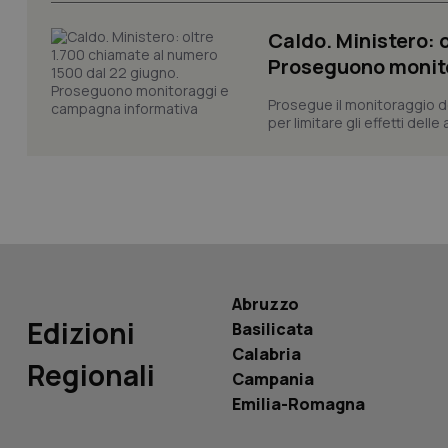
CookieScriptConse
Caldo. Ministero: 
Proseguono monit
tracking-sites-ironf
tracking-enable
Prosegue il monitoraggio de
per limitare gli effetti dell
tracking-sites-ironf
session-id
_ga
Abruzzo
Edizioni
Basilicata
PHPSESSID
Calabria
Regionali
Campania
Emilia-Romagna