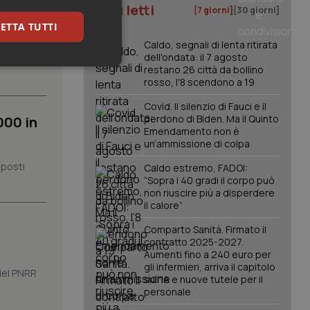
I più letti
[7 giorni]
[30 giorni]
ETTA TUTTI
Caldo, segnali di lenta ritirata
dell'ondata: il 7 agosto
 contiene
keting
restano 26 città da bollino
rosso, l'8 scendono a 19
Covid. Il silenzio di Fauci e il
perdono di Biden. Ma il Quinto
000 in
Emendamento non è
un’ammissione di colpa
 posti
Caldo estremo, FADOI:
“Sopra i 40 gradi il corpo può
igazione sulle pagine
non riuscire più a disperdere
kie.
il calore”
Comparto Sanità. Firmato il
contratto 2025-2027.
er memorizzare le
utente per la loro
Aumenti fino a 240 euro per
 dati sul consenso
gli infermieri, arriva il capitolo
 del PNRR
itiche e
sull'IA e nuove tutele per il
tendo che le loro
personale
ssioni future.