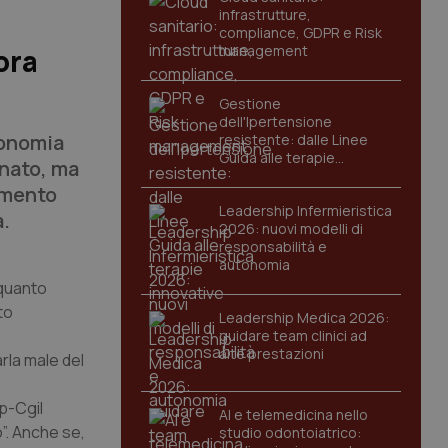
infrastrutture,
compliance, GDPR e Risk
management
ora
Gestione
dell'Ipertensione
conomia
resistente: dalle Linee
Guida alle terapie
anato, ma
innovative
imento
Leadership Infermieristica
a.
2026: nuovi modelli di
responsabilità e
autonomia
o quanto
to
Leadership Medica 2026:
guidare team clinici ad
alte prestazioni
rla male del
p-Cgil
AI e telemedicina nello
”. Anche se,
studio odontoiatrico: