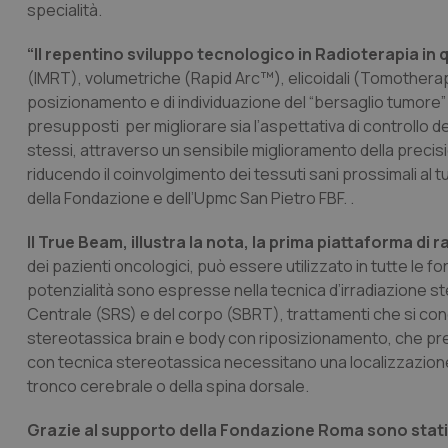
specialità.
“Il repentino sviluppo tecnologico in Radioterapia in 
(IMRT), volumetriche (Rapid Arc™), elicoidali (Tomotherap
posizionamento e di individuazione del “bersaglio tumore” i
presupposti per migliorare sia l’aspettativa di controllo del
stessi, attraverso un sensibile miglioramento della precis
riducendo il coinvolgimento dei tessuti sani prossimali al tu
della Fondazione e dell’Upmc San Pietro FBF. .
Il True Beam, illustra la nota, la prima piattaforma d
dei pazienti oncologici, può essere utilizzato in tutte le f
potenzialità sono espresse nella tecnica d’irradiazione s
Centrale (SRS) e del corpo (SBRT), trattamenti che si conc
stereotassica brain e body con riposizionamento, che pre
con tecnica stereotassica necessitano una localizzazione
tronco cerebrale o della spina dorsale.
Grazie al supporto della Fondazione Roma sono stati e