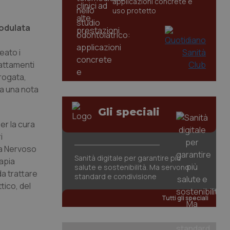
applicazioni concrete e
uso protetto
modulata
eato i
rattamenti
erogata,
ga una nota
Gli speciali
er la cura
i
ma Nervoso
Sanità digitale per garantire più
rapia
salute e sostenibilità. Ma servono
a trattare
standard e condivisione
tico, del
Tutti gli speciali