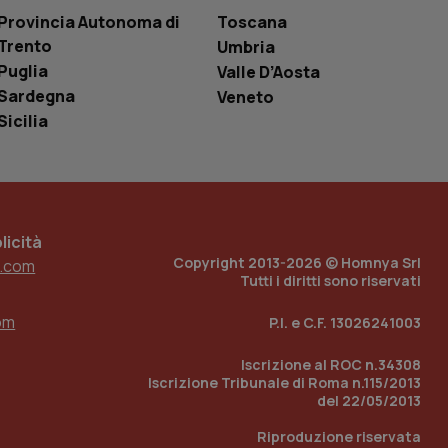
one dell’esperienza
Provincia Autonoma di
Toscana
Trento
Umbria
e per abilitare il
loggato con identity
Puglia
Valle D’Aosta
Sardegna
Veneto
Sicilia
icità
Copyright 2013-2026 © Homnya Srl
.com
Tutti i diritti sono riservati
om
P.I. e C.F. 13026241003
Iscrizione al ROC n.34308
Iscrizione Tribunale di Roma n.115/2013
del 22/05/2013
Riproduzione riservata