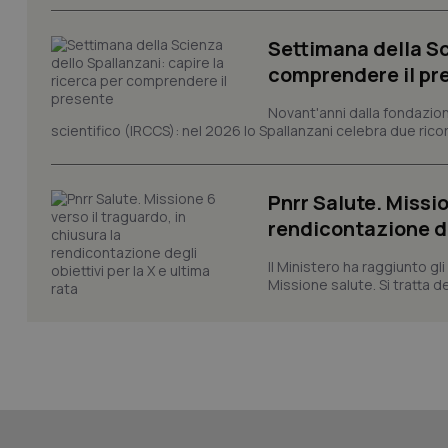
Settimana della Sc
comprendere il pr
_ga_KM60CM4NPH
Novant'anni dalla fondazion
scientifico (IRCCS): nel 2026 lo Spallanzani celebra due rico
Nome
Pnrr Salute. Missio
Nome
rendicontazione deg
VISITOR_INFO1_LIV
_ga_0VMQEQKQ1N
Il Ministero ha raggiunto gl
Missione salute. Si tratta dei
__Secure-YNID
YSC
__Secure-