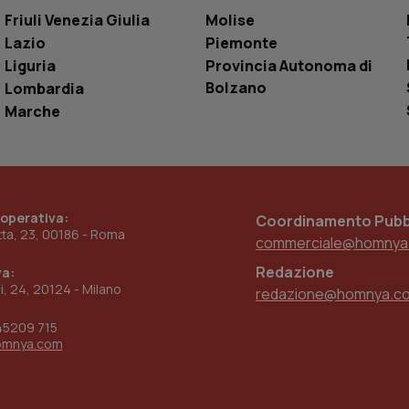
settimane
dell'autenticazione e della personalizzazi
utente
Friuli Venezia Giulia
Molise
Lazio
Piemonte
www.quotidianosanita.it
4
Questo cookie è impostato dall'applicazion
settimane
sistema di tracking solo in caso di utenti 
Liguria
Provincia Autonoma di
2 giorni
provider WelfareLink.
Bolzano
Lombardia
Marche
 operativa:
Coordinamento Pubbl
etta, 23, 00186 - Roma
commerciale@homnya
Redazione
va:
ni, 24, 20124 - Milano
redazione@homnya.c
45209 715
omnya.com