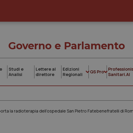
Governo e Parlamento
e
Studi e
Lettere al
Edizioni
Professionis
QS Pro
Analisi
direttore
Regionali
Sanitari.AI
ta la radioterapia dell’ospedale San Pietro Fatebenefratelli di Ro