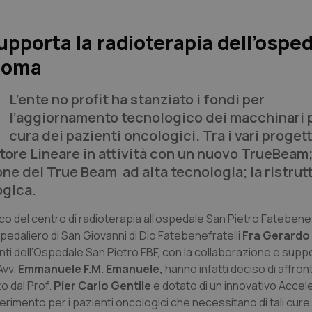
porta la radioterapia dell’ospe
 Roma
L’ente no profit ha stanziato i fondi per
l’aggiornamento tecnologico dei macchinari p
cura dei pazienti oncologici. Tra i vari progett
tore Lineare in attività con un nuovo TrueBeam;
ione del True Beam ad alta tecnologia; la ristru
ogica.
el centro di radioterapia all’ospedale San Pietro Fatebenefr
spedaliero di San Giovanni di Dio Fatebenefratelli
Fra Gerardo 
ti dell’Ospedale San Pietro FBF, con la collaborazione e suppo
Avv.
Emmanuele F.M. Emanuele,
hanno infatti deciso di affron
o dal Prof.
Pier Carlo Gentile
e dotato di un innovativo Accel
erimento per i pazienti oncologici che necessitano di tali cure 