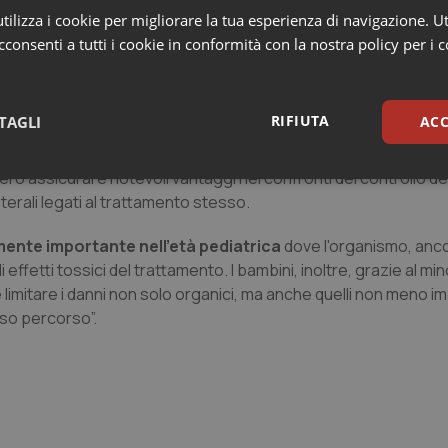
ilizza i cookie per migliorare la tua esperienza di navigazione. Ut
consenti a tutti i cookie in conformità con la nostra policy per i 
sicurezza delle terapie
. Ogni parametro del trattamento, co
rsaglio” all’interno dello stesso, è controllato da un sistema
RIFIUTA
TAGLI
ACC
ta possibilità di controllo, consentono di effettuare trattament
ro assicurare notevoli vantaggi nei confronti del controllo del
sari
Statistici
Mar
terali legati al trattamento stesso.
rmente importante nell'età pediatrica
dove l'organismo, anco
etti tossici del trattamento. I bambini, inoltre, grazie al mi
 limitare i danni non solo organici, ma anche quelli non meno i
oso percorso”.
Necessari
Statistici
Marketing
tribuiscono a rendere fruibile il sito web abilitandone funzionalità di base quali la nav
protette del sito. Il sito web non è in grado di funzionare correttamente senza questi coo
Fornitore
/
Dominio
Scadenza
Descrizione
METADATA
5 mesi 4
Questo cookie viene utilizzato p
YouTube