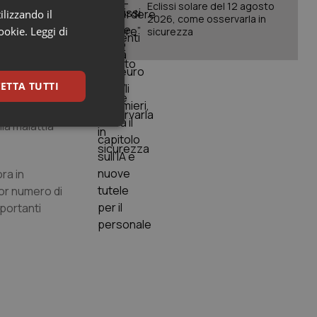
Eclissi solare del 12 agosto
ilizzando il
2026, come osservarla in
cookie.
Leggi di
sicurezza
mpreso il
ETTA TUTTI
i con elevate
la malattia
keting
ra in
nor numero di
mportanti
igazione sulle pagine
kie.
er memorizzare le