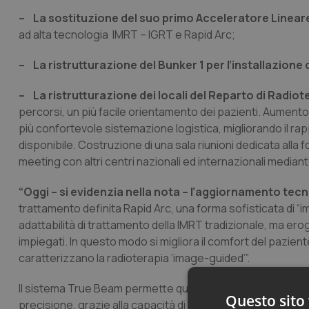
– La sostituzione del suo primo Acceleratore Linear
ad alta tecnologia IMRT – IGRT e Rapid Arc;
– La ristrutturazione del Bunker 1 per l’installazione
– La ristrutturazione dei locali del Reparto di Radio
percorsi, un più facile orientamento dei pazienti. Aumento 
più confortevole sistemazione logistica, migliorando il ra
disponibile. Costruzione di una sala riunioni dedicata al
meeting con altri centri nazionali ed internazionali media
“Oggi – si evidenzia nella nota – l’aggiornamento tec
trattamento definita Rapid Arc, una forma sofisticata di 
adattabilità di trattamento della IMRT tradizionale, ma ero
impiegati. In questo modo si migliora il comfort del pazie
caratterizzano la radioterapia ‘image-guided’”.
Il sistema True Beam permette quindi al personale clinico
Questo sito 
precisione, grazie alla capacità di localizzare il tumore at