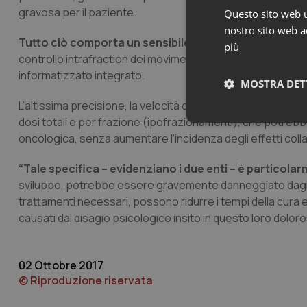
gravosa per il paziente.
Questo sito web ut
nostro sito web ac
Tutto ciò comporta un sensibile miglioramento della 
più
controllo intrafraction dei movimenti del paziente e del “be
informatizzato integrato.
MOSTRA DET
L’altissima precisione, la velocità di esecuzione e l’accura
dosi totali e per frazione (ipofrazionamenti), che potrebbe
Neces
oncologica, senza aumentare l’incidenza degli effetti colla
“Tale specifica – evidenziano i due enti – è particola
sviluppo, potrebbe essere gravemente danneggiato dagli eff
trattamenti necessari, possono ridurre i tempi della cura e
causati dal disagio psicologico insito in questo loro dolor
I cookie necessari con
e l'accesso alle aree 
02 Ottobre 2017
© Riproduzione riservata
Nome
VISITOR_PRIVACY_