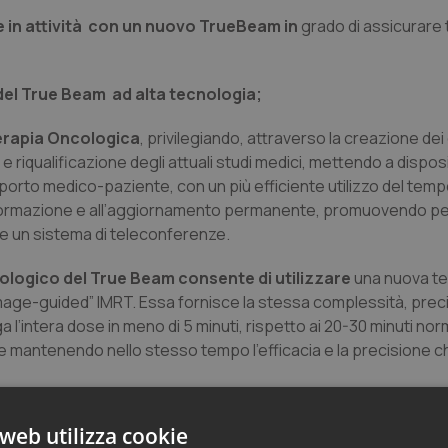
e in attività con un nuovo TrueBeam in
grado di assicurare 
 del True Beam ad alta tecnologia;
terapia Oncologica
, privilegiando, attraverso la creazione de
e riqualificazione degli attuali studi medici, mettendo a dispo
pporto medico-paziente, con un più efficiente utilizzo del tem
la formazione e all’aggiornamento permanente, promuovendo pe
nte un sistema di teleconferenze.
nologico del True Beam consente di utilizzare
una nuova te
“image-guided” IMRT. Essa fornisce la stessa complessità, prec
ga l’intera dose in meno di 5 minuti, rispetto ai 20-30 minuti n
nte mantenendo nello stesso tempo l’efficacia e la precisione c
 di erogare elevate dosi di radiazioni più velocemente e con m
web utilizza cookie
traverso un sistema di “virtual real-time imaging”, e assicura u