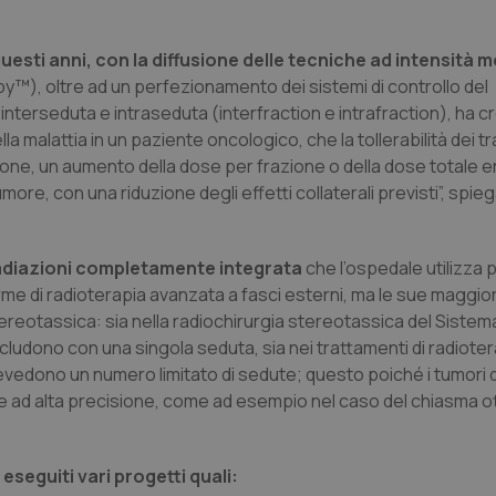
questi anni, con la diffusione delle tecniche ad intensità 
y™), oltre ad un perfezionamento dei sistemi di controllo del
nterseduta e intraseduta (interfraction e intrafraction), ha cr
la malattia in un paziente oncologico, che la tollerabilità dei t
ione, un aumento della dose per frazione o della dose totale 
more, con una riduzione degli effetti collaterali previsti”, spie
i radiazioni completamente integrata
che l’ospedale utilizza p
orme di radioterapia avanzata a fasci esterni, ma le sue maggior
tereotassica: sia nella radiochirurgia stereotassica del Siste
ludono con una singola seduta, sia nei trattamenti di radiote
vedono un numero limitato di sedute; questo poiché i tumori d
 ad alta precisione, come ad esempio nel caso del chiasma ot
seguiti vari progetti quali: