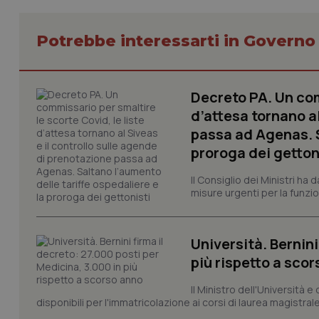
Potrebbe interessarti in Govern
CookieScriptConse
Decreto PA. Un com
d’attesa tornano al
tracking-sites-ironf
passa ad Agenas. S
tracking-enable
proroga dei getton
tracking-sites-ironf
session-id
Il Consiglio dei Ministri ha 
misure urgenti per la funzio
_ga
Università. Bernini
più rispetto a sco
Il Ministro dell'Università e
disponibili per l'immatricolazione ai corsi di laurea magistrale
PHPSESSID