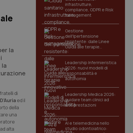
infrastrutture,
compliance, GDPR e Risk
management
dale
Gestione
dell'Ipertensione
resistente: dalle Linee
Guida alle terapie
er la
innovative
i
Leadership Infermieristica
 la
2026: nuovi modelli di
tturazione
responsabilità e
autonomia
atelli di
Leadership Medica 2026:
guidare team clinici ad
D’Auria
ed il
alte prestazioni
rto della
tare una
eratore
AI e telemedicina nello
ad alta
studio odontoiatrico: