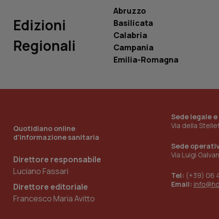
ROLLOUT_TOKEN
Abruzzo
Edizioni
Basilicata
tracking-sites-
ironfish-tracking-
Calabria
named-enable
Regionali
Campania
Emilia-Romagna
Sede legale e
Via della Stell
Quotidiano online
d'informazione sanitaria
Sede operati
Via Luigi Galva
Direttore responsabile
Luciano Fassari
Tel:
(+39) 06 
Email:
info@h
Direttore editoriale
Francesco Maria Avitto