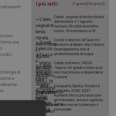
I più letti
[7 giorni]
[30 giorni]
trattamenti
Caldo, segnali di lenta ritirata
dell'ondata: il 7 agosto
restano 26 città da bollino
rosso, l'8 scendono a 19
i cromo-
Covid. Il silenzio di Fauci e il
sizione una
perdono di Biden. Ma il Quinto
po
Emendamento non è
un’ammissione di colpa
riodici
Caldo estremo, FADOI:
“Sopra i 40 gradi il corpo può
cnologia di
non riuscire più a disperdere
il calore”
isione e
ormalmente
Comparto Sanità. Firmato il
he
contratto 2025-2027.
Aumenti fino a 240 euro per
gli infermieri, arriva il capitolo
sull'IA e nuove tutele per il
aggiore
personale
na cura meno