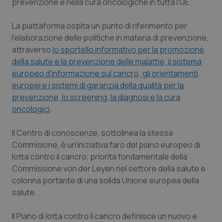
prevenzione e nella cura oncologiche in tutta l'UE.
Salute orale & impianti
La piattaforma ospita un punto di riferimento per
Sangue & coagulazione
l'elaborazione delle politiche in materia di prevenzione,
attraverso
lo sportello informativo per la promozione
della salute e la prevenzione delle malattie, il sistema
Tiroide
europeo d'informazione sul cancro, gli orientamenti
europei e i sistemi di garanzia della qualità per la
Tumore al seno
prevenzione, lo screening, la diagnosi e la cura
oncologici
.
Tumore ovarico
Il Centro di conoscenze, sottolinea la stessa
Tumori del Polmone & Testa Collo
Commisione, è un'iniziativa faro del piano europeo di
lotta contro il cancro, priorità fondamentale della
Tumori gastrointestinali
Commissione von der Leyen nel settore della salute e
colonna portante di una solida Unione europea della
Ulcera & Reflusso
salute.
Il Piano di lotta contro il cancro definisce un nuovo e
Vaccini