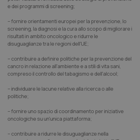
Valle D’Aosta
Oncodermatologia
e dei programmi di screening;
Veneto
Oncoematologia
– fornire orientamenti europei per la prevenzione, lo
screening, la diagnosi e la cura allo scopo di migliorare i
Oncologia & Nutrizione
risultati in ambito oncologico e ridurre le
disuguaglianze tra le regioni dell'UE;
Psoriasi & pelle
– contribuire a definire politiche per la prevenzione del
Quotidiano Cardiologia
cancro in relazione all'ambiente e a stili di vita sani,
compreso il controllo del tabagismo e dell'alcool;
Quotidiano Chirurgia
– individuare le lacune relative alla ricerca o alle
politiche;
Quotidiano Oncologia
– fornire uno spazio di coordinamento per iniziative
Quotidiano Pediatria
oncologiche su un'unica piattaforma;
Rene & patologie urogenitali
– contribuire a ridurre le disuguaglianze nella