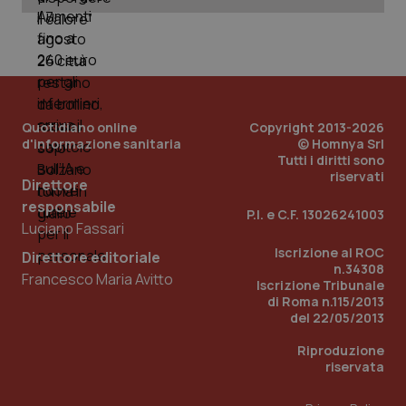
ges
del
e d
per
del
ute
tracking-sites-
www.quotidianosanita.it
4
Que
ironfish-tracking-
settimane
imp
named-enable
2 giorni
dal
Quotidiano online
Copyright 2013-2026
per 
d'informazione sanitaria
© Homnya Srl
sis
Tutti i diritti sono
sol
ute
riservati
Direttore
ide
Wel
responsabile
P.I. e C.F. 13026241003
Luciano Fassari
Iscrizione al ROC
Direttore editoriale
n.34308
Francesco Maria Avitto
Iscrizione Tribunale
di Roma n.115/2013
del 22/05/2013
Riproduzione
riservata