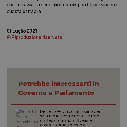
che ci si avvalga dei migliori dati disponibili per vincere
settim
www.quotidianosanita.it
questa battaglia."
01 Luglio 2021
© Riproduzione riservata
tracking-sites-ironfish-
www.quotidianosanita.it
4
tracking-enable
settim
2 gior
Potrebbe interessarti in
Governo e Parlamento
tracking-sites-ironfish-
www.quotidianosanita.it
4
session-id
settim
Decreto PA. Un commissario per
2 gior
smaltire le scorte Covid, le liste
d’attesa tornano al Siveas e il
controllo sulle agende di