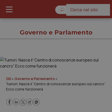
Sabato 8 Agosto 2026
Governo e Parlamento
Governo e Parlamento
Cronache
QS
»
Governo e Parlamento
»
Tumori. Nasce il “Centro di conoscenze europeo sul cancro”.
Governo e Parlamento
Ecco come funzionerà
Regioni e Asl
Lavoro e Professioni