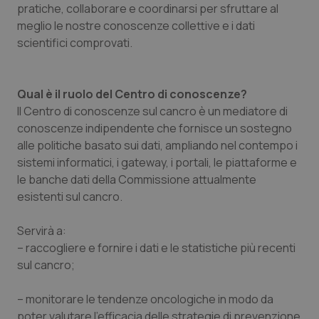
pratiche, collaborare e coordinarsi per sfruttare al
Piemonte
HIV
meglio le nostre conoscenze collettive e i dati
scientifici comprovati.
Provincia Autonoma di Bolzano
Infezioni & Febbre
Qual è il ruolo del Centro di conoscenze?
Provincia Autonoma di Trento
Ipertensione & Scompenso
Il Centro di conoscenze sul cancro è un mediatore di
conoscenze indipendente che fornisce un sostegno
Puglia
Malattie rare
alle politiche basato sui dati, ampliando nel contempo i
sistemi informatici, i gateway, i portali, le piattaforme e
Sardegna
Malattia di Crohn & Rettocolite Ulcerosa
le banche dati della Commissione attualmente
esistenti sul cancro.
Sicilia
Neuroscienze & patologie neurodegenerative
Servirà a:
Toscana
Obesità
– raccogliere e fornire i dati e le statistiche più recenti
sul cancro;
Umbria
Oftalmologia
– monitorare le tendenze oncologiche in modo da
poter valutare l'efficacia delle strategie di prevenzione