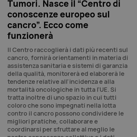
Tumori. Nasce il “Centro di
conoscenze europeo sul
Scienza e Farmaci
cancro”. Ecco come
Studi e Analisi
funzionerà
Lettere al direttore
Il Centro raccoglierà i dati più recenti sul
cancro, fornirà orientamenti in materia di
Edizioni Regionali
assistenza sanitaria e sistemi di garanzia
della qualità, monitorerà ed elaborerà le
QS Pro
tendenze relative all'incidenza e alla
mortalità oncologiche in tutta l'UE. Si
Professionisti Sanitari.AI
tratta inoltre di uno spazio in cui tutti
coloro che sono impegnati nella lotta
Abruzzo
QS Pro Gold
contro il cancro possono condividere le
migliori pratiche, collaborare e
QS Club
Newsletter
Basilicata
Artrite & artrosi
coordinarsi per sfruttare al meglio le