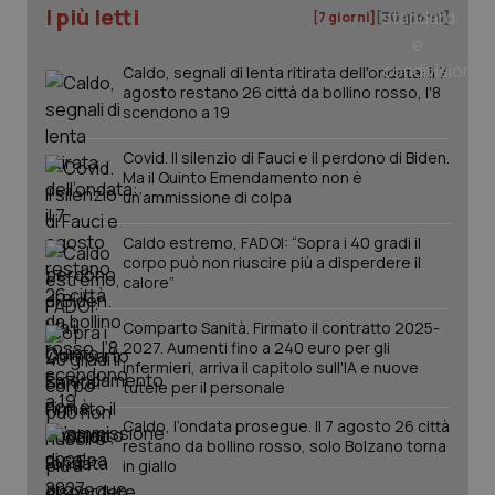
ver
I più letti
[7 giorni]
[30 giorni]
dell
You
__Secure-YNID
.youtube.com
5 mesi 4
Que
Caldo, segnali di lenta ritirata dell'ondata: il 7
settimane
imp
agosto restano 26 città da bollino rosso, l'8
You
scendono a 19
ten
pre
del
Covid. Il silenzio di Fauci e il perdono di Biden.
vid
Ma il Quinto Emendamento non è
inco
può
un’ammissione di colpa
det
vis
web
Caldo estremo, FADOI: “Sopra i 40 gradi il
uti
corpo può non riuscire più a disperdere il
nuo
calore”
ver
dell
You
Comparto Sanità. Firmato il contratto 2025-
2027. Aumenti fino a 240 euro per gli
YSC
Sessione
Que
Google LLC
imp
.youtube.com
infermieri, arriva il capitolo sull'IA e nuove
You
tutele per il personale
ten
vis
Caldo, l’ondata prosegue. Il 7 agosto 26 città
vid
restano da bollino rosso, solo Bolzano torna
__Secure-
.youtube.com
5 mesi 4
Que
in giallo
ROLLOUT_TOKEN
settimane
imp
You