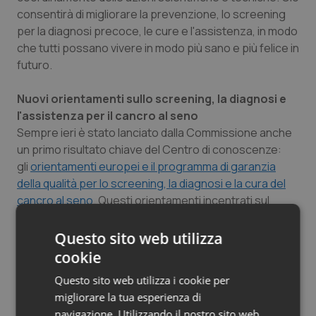
consentirà di migliorare la prevenzione, lo screening
per la diagnosi precoce, le cure e l'assistenza, in modo
che tutti possano vivere in modo più sano e più felice in
futuro.
Nuovi orientamenti sullo screening, la diagnosi e
l'assistenza per il cancro al seno
Sempre ieri è stato lanciato dalla Commissione anche
un primo risultato chiave del Centro di conoscenze:
gli
orientamenti europei e il programma di garanzia
della qualità per lo screening, la diagnosi e la cura del
cancro al seno
. Questi orientamenti incentrati sul
paziente e basati sui dati offrono ai prestatori di
assistenza sanitaria e alle donne indicazioni chiare e
Questo sito web utilizza
indipendenti per un percorso di assistenza sanitaria
cookie
completo per la più frequente tipologia di cancro nella
Questo sito web utilizza i cookie per
popolazione femminile. Contribuiranno a ridurre
migliorare la tua esperienza di
l'incidenza del cancro al seno e ad affrontare
navigazione. Utilizzando il nostro sito web