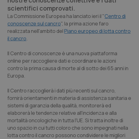
nostre conoscenze collettive e i dati
Calabria
Asma & BPCO
scientifici comprovati.
La Commissione Europea ha lanciato ieri il "
Centro di
Campania
Car-T
conoscenze sul cancro
", la prima azione faro
realizzata nell'ambito del
Piano europeo di lotta contro
Emilia-Romagna
Colesterolo & coronaropatie
il cancro
.
Friuli Venezia Giulia
Dermatite Atopica
Il Centro di conoscenze è una nuova piattaforma
online per raccogliere dati e coordinare le azioni
contro la prima causa di morte al di sotto dei 65 anni in
Lazio
Diabete & glucometri
Europa.
Liguria
Disturbi dell’umore
Il Centro raccoglierà i dati più recenti sul cancro,
fornirà orientamenti in materia di assistenza sanitaria e
Lombardia
Dolore
sistemi di garanzia della qualità, monitorerà ed
elaborerà le tendenze relative all'incidenza e alla
Marche
Donna & Salute
mortalità oncologiche in tutta l'UE. Si tratta inoltre di
uno spazio in cui tutti coloro che sono impegnati nella
Molise
Epatiti
lotta contro il cancro possono condividere le migliori