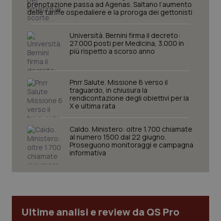
prenotazione passa ad Agenas. Saltano l’aumento
delle tariffe ospedaliere e la proroga dei gettonisti
_ga
1 anno
Google LLC
mes
.quotidianosanita.it
Università. Bernini firma il decreto:
27.000 posti per Medicina, 3.000 in
più rispetto a scorso anno
Pnrr Salute. Missione 6 verso il
traguardo, in chiusura la
rendicontazione degli obiettivi per la
X e ultima rata
Caldo. Ministero: oltre 1.700 chiamate
al numero 1500 dal 22 giugno.
Proseguono monitoraggi e campagna
informativa
Ultime analisi e review da QS Pro