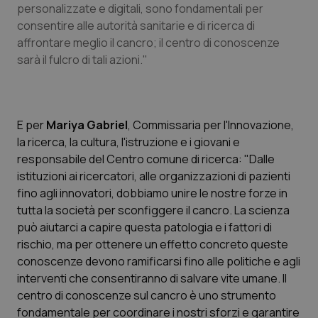
I cookie necessari contribuiscono a rendere fruibile il
personalizzate e digitali, sono fondamentali per
sito web abilitandone funzionalità di base quali la
consentire alle autorità sanitarie e di ricerca di
navigazione sulle pagine e l'accesso alle aree
protette del sito. Il sito web non è in grado di
affrontare meglio il cancro; il centro di conoscenze
funzionare correttamente senza questi cookie.
sarà il fulcro di tali azioni."
Nome
Fornitore
/
Dominio
Scaden
VISITOR_PRIVACY_METADATA
5 mesi
YouTube
settim
.youtube.com
E per
Mariya Gabriel
, Commissaria per l'Innovazione,
la ricerca, la cultura, l'istruzione e i giovani e
responsabile del Centro comune di ricerca: "Dalle
istituzioni ai ricercatori, alle organizzazioni di pazienti
fino agli innovatori, dobbiamo unire le nostre forze in
tutta la società per sconfiggere il cancro. La scienza
può aiutarci a capire questa patologia e i fattori di
rischio, ma per ottenere un effetto concreto queste
conoscenze devono ramificarsi fino alle politiche e agli
interventi che consentiranno di salvare vite umane. Il
centro di conoscenze sul cancro è uno strumento
fondamentale per coordinare i nostri sforzi e garantire
CookieScriptConsent
5 mesi
CookieScript