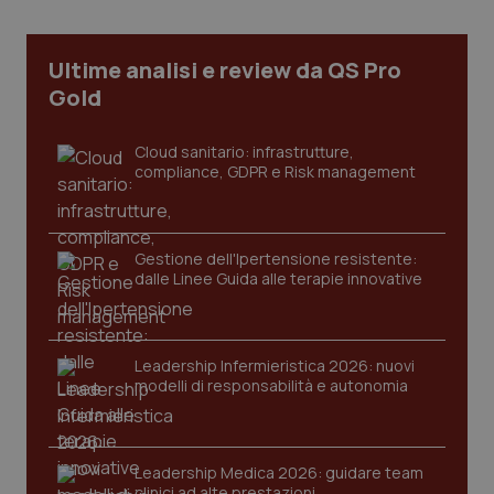
_ga_KM60CM4NPH
.quotidianosanita.it
1 anno
Ultime analisi e review da QS Pro
mes
Gold
Cloud sanitario: infrastrutture,
compliance, GDPR e Risk management
Gestione dell'Ipertensione resistente:
Fornitore
/
Nome
Scadenza
Descrizion
dalle Linee Guida alle terapie innovative
Dominio
Nome
Fornitore
/
Dominio
Scadenza
Des
_ga_0VMQEQKQ1N
.quotidianosanita.it
1 anno 1
Questo
mese
cookie
VISITOR_INFO1_LIVE
5 mesi 4
Que
Google LLC
viene
settimane
imp
.youtube.com
utilizzato
You
Leadership Infermieristica 2026: nuovi
da Google
ten
modelli di responsabilità e autonomia
Analytics
pre
per
del
mantener
vid
lo stato
inco
della
può
sessione.
det
Leadership Medica 2026: guidare team
vis
clinici ad alte prestazioni