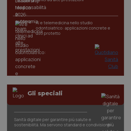
web
uti
nuo
ver
dell
You
AI e telemedicina nello studio
odontoiatrico: applicazioni concrete e
__Secure-YNID
.youtube.com
5 mesi 4
Que
uso protetto
settimane
imp
You
ten
pre
del
vid
inco
può
det
vis
web
uti
nuo
ver
dell
Gli speciali
You
YSC
Sessione
Que
Google LLC
imp
.youtube.com
You
ten
Sanità digitale per garantire più salute e
vis
sostenibilità. Ma servono standard e condivisione
vid