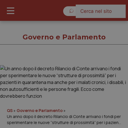
Domenica 9 Agosto 2026
Governo e Parlamento
Governo e Parlamento
Cronache
Governo e Parlamento
QS
»
Governo e Parlamento
»
Regioni e Asl
Un anno dopo il decreto Rilancio di Conte arrivano i fondi per
sperimentare le nuove “strutture di prossimità” per i pazienti
Lavoro e Professioni