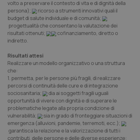
Necessari
Statistici
Marketing
volto a preservare il contesto di vita e di dignità della
persona);
ricorso a strumenti innovativi quali il
I cookie necessari contribuiscono a rendere fruibile il
budget di salute individuale e di comunità;
sito web abilitandone funzionalità di base quali la
navigazione sulle pagine e l'accesso alle aree
progettualità che consentano la valutazione dei
protette del sito. Il sito web non è in grado di
risultati ottenuti;
cofinanziamento, diretto o
funzionare correttamente senza questi cookie.
indiretto.
Nome
Fornitore
/
Dominio
Scaden
VISITOR_PRIVACY_METADATA
5 mesi
YouTube
Risultati attesi
settim
.youtube.com
Realizzare un modello organizzativo o una struttura
che:
1. permetta, per le persone più fragili, di realizzare
percorsi di continuità delle cure e di integrazione
sociosanitaria;
dia ai soggetti fragili uguali
opportunità di vivere con dignità e di superare le
problematiche legate alla propria condizione di
vulnerabilità;
sia in grado di fronteggiare situazioni di
emergenza (alluvioni, pandemie, terremoti, ecc.);
garantisca la relazione e la valorizzazione di tutti i
contributi, delle persone e delle diverse esperienze: