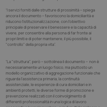
Salute orale & impianti
“I servizi forniti dalle strutture di prossimità – spiega
ancora il documento – favoriscono la domiciliarità e
Sangue & coagulazione
riducono l'istituzionalizzazione, con l'obiettivo
principale di preservare il benessere e la capacità di
Tiroide
vivere, per consentire alla persona di far fronte ai
propri limiti e di poter mantenere, il più possibile, il
Tumore al seno
"controllo" della propria vita”.
Tumore ovarico
“La "struttura", però – sottolinea il documento – non è
necessariamente un luogo fisico, ma piuttosto un
Tumori del Polmone & Testa Collo
modello organizzativo di aggregazione funzionale che
riguarda l'assistenza primaria, la continuità
Tumori gastrointestinali
assistenziale, le esperienze di cura domiciliari e in
ambienti protetti, le diverse forme di promozione e
Ulcera & Reflusso
prevenzione realizzati con il coinvolgimento di
differenti professionalità in una logica di lavoro
Vaccini