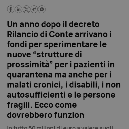
in quarantena ma anche per i malati cronici, i disabili, i non
autosufficienti e le persone fragili. Ecco come dovrebbero
funzion
Scienza e Farmaci
Un anno dopo il decreto
Studi e Analisi
Rilancio di Conte arrivano i
fondi per sperimentare le
Lettere al direttore
nuove “strutture di
Edizioni Regionali
prossimità” per i pazienti in
quarantena ma anche per i
QS Pro
malati cronici, i disabili, i non
Professionisti Sanitari.AI
autosufficienti e le persone
fragili. Ecco come
Abruzzo
QS Pro Gold
dovrebbero funzion
QS Club
Newsletter
Basilicata
Artrite & artrosi
In tutto 50 milioni di euro a valere sugli