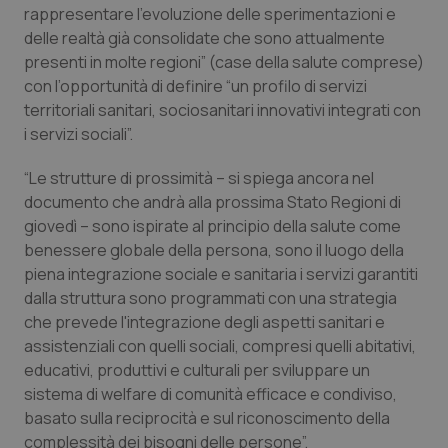
Valle D’Aosta
Oncodermatologia
rappresentare l'evoluzione delle sperimentazioni e
delle realtà già consolidate che sono attualmente
Veneto
Oncoematologia
presenti in molte regioni” (case della salute comprese)
con l’opportunità di definire “un profilo di servizi
Oncologia & Nutrizione
territoriali sanitari, sociosanitari innovativi integrati con
i servizi sociali”.
Psoriasi & pelle
“Le strutture di prossimità – si spiega ancora nel
documento che andrà alla prossima Stato Regioni di
Quotidiano Cardiologia
giovedì – sono ispirate al principio della salute come
benessere globale della persona, sono il luogo della
Quotidiano Chirurgia
piena integrazione sociale e sanitaria i servizi garantiti
dalla struttura sono programmati con una strategia
Quotidiano Oncologia
che prevede l'integrazione degli aspetti sanitari e
assistenziali con quelli sociali, compresi quelli abitativi,
Quotidiano Pediatria
educativi, produttivi e culturali per sviluppare un
sistema di welfare di comunità efficace e condiviso,
basato sulla reciprocità e sul riconoscimento della
Rene & patologie urogenitali
complessità dei bisogni delle persone”.