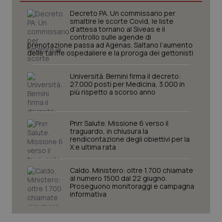
Decreto PA. Un commissario per
smaltire le scorte Covid, le liste
d’attesa tornano al Siveas e il
controllo sulle agende di
prenotazione passa ad Agenas. Saltano l’aumento
delle tariffe ospedaliere e la proroga dei gettonisti
PHPSESSID
Sessio
PHP.net
www.quotidianosanita.it
Università. Bernini firma il decreto:
27.000 posti per Medicina, 3.000 in
più rispetto a scorso anno
Pnrr Salute. Missione 6 verso il
traguardo, in chiusura la
rendicontazione degli obiettivi per la
X e ultima rata
Caldo. Ministero: oltre 1.700 chiamate
al numero 1500 dal 22 giugno.
Proseguono monitoraggi e campagna
informativa