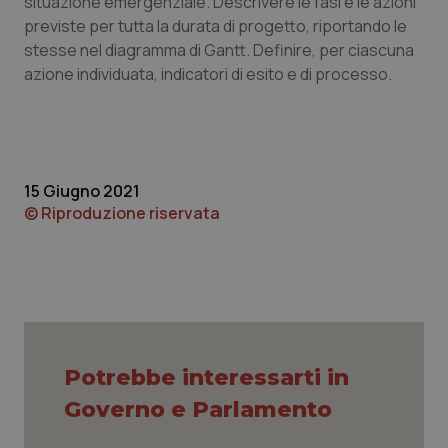
situazione emergenziale. Descrivere le fasi e le azioni
previste per tutta la durata di progetto, riportando le
stesse nel diagramma di Gantt. Definire, per ciascuna
azione individuata, indicatori di esito e di processo.
_ga
1 anno
Google LLC
mes
.quotidianosanita.it
15 Giugno 2021
© Riproduzione riservata
Potrebbe interessarti in
Governo e Parlamento