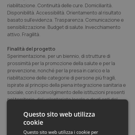
riabilitazione. Continuità delle cure. Domiciliarità.
Disponibilità. Accessibilità. Orientamento al risultato
basato sull'evidenza. Trasparenza. Comunicazione e
sensibilizzazione. Budget di salute. Invecchiamento
attivo. Fragilità.
Finalità del progetto
Sperimentazione, per un biennio, di strutture di
prossimità per la promozione della salute e per la
prevenzione, nonché per la presa in carico e la
riabilitazione delle categorie di persone più fragili,
ispirate al principio della piena integrazione sanitaria e
sociale, con il coinvolgimento delle istituzioni presenti
nel territorio, del volontariato locale e degli enti del
Terzo settore senza scopo di lucro. I progetti proposti
Questo sito web utilizza
devono prevedere modalità di intervento che riducano
le scelte di istituzionalizzazione, favoriscano la
cookie
domiciliarità e consentano la valutazione dei risultati
Questo sito web utilizza i cookie per