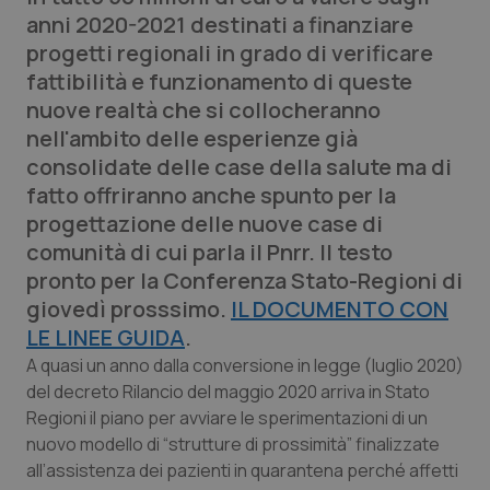
Calabria
Asma & BPCO
anni 2020-2021 destinati a finanziare
progetti regionali in grado di verificare
Campania
Car-T
fattibilità e funzionamento di queste
nuove realtà che si collocheranno
Emilia-Romagna
Colesterolo & coronaropatie
nell'ambito delle esperienze già
consolidate delle case della salute ma di
Friuli Venezia Giulia
Dermatite Atopica
fatto offriranno anche spunto per la
progettazione delle nuove case di
Lazio
Diabete & glucometri
comunità di cui parla il Pnrr. Il testo
pronto per la Conferenza Stato-Regioni di
Liguria
Disturbi dell’umore
giovedì prosssimo.
IL DOCUMENTO CON
LE LINEE GUIDA
.
Lombardia
Dolore
A quasi un anno dalla conversione in legge (luglio 2020)
del decreto Rilancio del maggio 2020 arriva in Stato
Marche
Donna & Salute
Regioni il piano per avviare le sperimentazioni di un
nuovo modello di “strutture di prossimità” finalizzate
all’assistenza dei pazienti in quarantena perché affetti
Molise
Epatiti