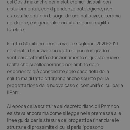
dal Covid ma anche per malati cronici, disabili, con
disturbi mentali, con dipendenze patologiche, non
Piemonte
HIV
autosufficienti, con bisogni di cure palliative, di terapia
del dolore, e in generale con situazioni di fragilità
Provincia Autonoma di Bolzano
Infezioni & Febbre
tutelate.
Provincia Autonoma di Trento
Ipertensione & Scompenso
In tutto 50 milioni di euro a valere sugli anni 2020-2021
destinati a finanziare progetti regionali in grado di
Puglia
Malattie rare
verificare fattibilità e funzionamento di queste nuove
realtà che si collocheranno nell'ambito delle
Sardegna
Malattia di Crohn & Rettocolite Ulcerosa
esperienze già consolidate delle case della della
salute ma di fatto offriranno anche spunto per la
progettazione delle nuove case di comunità di cui parla
Sicilia
Neuroscienze & patologie neurodegenerative
il Pnrr.
Toscana
Obesità
All’epoca della scrittura del decreto rilancio il Pnrr non
esisteva ancora ma come si legge nella premessa alle
Umbria
Oftalmologia
linee guida per la stesura dei progetti da finanziare le
strutture di prossimità di cui si parla “possono