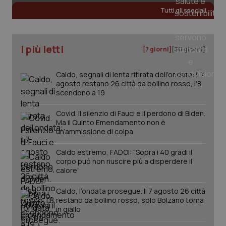
__Secure-
.youtube.com
5 mesi 4
Que
Tutti gli speciali
ROLLOUT_TOKEN
settimane
imp
You
ges
del
e d
per
I più letti
[7 giorni]
[30 giorni]
del
ute
Caldo, segnali di lenta ritirata dell'ondata: il 7
tracking-sites-
www.quotidianosanita.it
4
Que
ironfish-tracking-
settimane
imp
agosto restano 26 città da bollino rosso, l'8
named-enable
2 giorni
dal
scendono a 19
per 
sis
sol
Covid. Il silenzio di Fauci e il perdono di Biden.
ute
Ma il Quinto Emendamento non è
ide
un’ammissione di colpa
Wel
Caldo estremo, FADOI: “Sopra i 40 gradi il
corpo può non riuscire più a disperdere il
calore”
Caldo, l’ondata prosegue. Il 7 agosto 26 città
restano da bollino rosso, solo Bolzano torna
in giallo