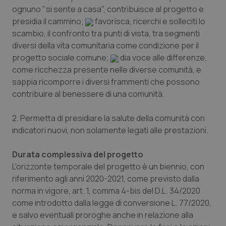
ognuno "si sente a casa", contribuisce al progetto e
presidia il cammino;
favorisca, ricerchi e solleciti lo
CookieScriptConsent
5 mesi
CookieScript
settim
www.quotidianosanita.it
scambio, il confronto tra punti di vista, tra segmenti
diversi della vita comunitaria come condizione per il
progetto sociale comune;
dia voce alle differenze,
come ricchezza presente nelle diverse comunità, e
sappia ricomporre i diversi frammenti che possono
contribuire al benessere di una comunità.
2. Permetta di presidiare la salute della comunità con
indicatori nuovi, non solamente legati alle prestazioni.
tracking-sites-ironfish-
www.quotidianosanita.it
4
Durata complessiva del progetto
tracking-enable
settim
2 gior
L'orizzonte temporale del progetto è un biennio, con
riferimento agli anni 2020-2021, come previsto dalla
norma in vigore, art. 1, comma 4-bis del D.L. 34/2020
come introdotto dalla legge di conversione L. 77/2020,
tracking-sites-ironfish-
www.quotidianosanita.it
4
session-id
settim
e salvo eventuali proroghe anche in relazione alla
2 gior