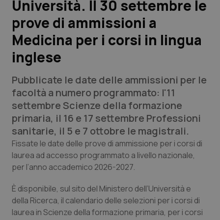
Università. Il 30 settembre le
prove di ammissioni a
Scienza e Farmaci
Medicina per i corsi in lingua
Studi e Analisi
inglese
Lettere al direttore
Pubblicate le date delle ammissioni per le
facoltà a numero programmato: l'11
Edizioni Regionali
settembre Scienze della formazione
primaria, il 16 e 17 settembre Professioni
QS Pro
sanitarie, il 5 e 7 ottobre le magistrali.
Fissate le date delle prove di ammissione per i corsi di
Professionisti Sanitari.AI
laurea ad accesso programmato a livello nazionale,
per l’anno accademico 2026-2027.
Abruzzo
QS Pro Gold
È disponibile, sul sito del Ministero dell’Università e
QS Club
Newsletter
della Ricerca, il calendario delle selezioni per i corsi di
Basilicata
Artrite & artrosi
laurea in Scienze della formazione primaria, per i corsi