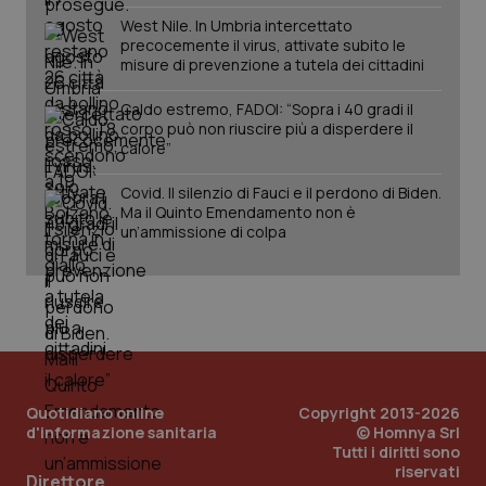
West Nile. In Umbria intercettato
precocemente il virus, attivate subito le
misure di prevenzione a tutela dei cittadini
Caldo estremo, FADOI: “Sopra i 40 gradi il
corpo può non riuscire più a disperdere il
calore”
Covid. Il silenzio di Fauci e il perdono di Biden.
Ma il Quinto Emendamento non è
un’ammissione di colpa
Quotidiano online
Copyright 2013-2026
d'informazione sanitaria
© Homnya Srl
Tutti i diritti sono
PHPSESSID
Sessio
PHP.net
riservati
Direttore
www.quotidianosanita.it