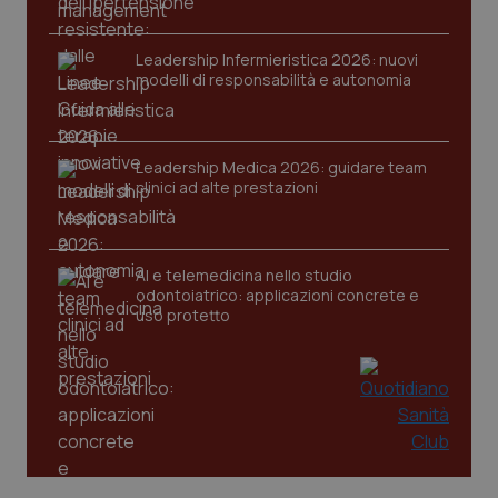
VISITOR_PRIVACY_METADATA
5 mesi
YouTube
settim
.youtube.com
Leadership Infermieristica 2026: nuovi
modelli di responsabilità e autonomia
Leadership Medica 2026: guidare team
clinici ad alte prestazioni
AI e telemedicina nello studio
odontoiatrico: applicazioni concrete e
uso protetto
CookieScriptConsent
5 mesi
CookieScript
settim
www.quotidianosanita.it