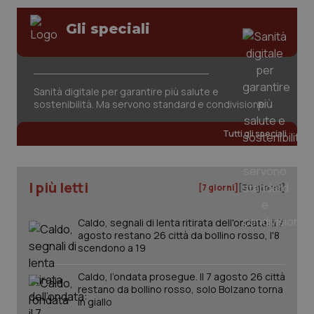
Gli speciali
Sanità digitale per garantire più salute e
sostenibilità. Ma servono standard e condivisione
tracking-sites-ironfish-
www.quotidianosanita.it
4
tracking-enable
settim
2 gior
Tutti gli speciali
tracking-sites-ironfish-
www.quotidianosanita.it
4
I più letti
[7 giorni]
[30 giorni]
session-id
settim
2 gior
Caldo, segnali di lenta ritirata dell'ondata: il 7
agosto restano 26 città da bollino rosso, l'8
scendono a 19
_ga
1 anno
Google LLC
mes
.quotidianosanita.it
Caldo, l’ondata prosegue. Il 7 agosto 26 città
restano da bollino rosso, solo Bolzano torna
in giallo