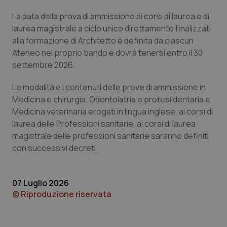
La data della prova di ammissione ai corsi di laurea e di
Piemonte
HIV
laurea magistrale a ciclo unico direttamente finalizzati
alla formazione di Architetto è definita da ciascun
Provincia Autonoma di Bolzano
Infezioni & Febbre
Ateneo nel proprio bando e dovrà tenersi entro il 30
settembre 2026.
Provincia Autonoma di Trento
Ipertensione & Scompenso
Le modalità e i contenuti delle prove di ammissione in
Puglia
Malattie rare
Medicina e chirurgia, Odontoiatria e protesi dentaria e
Medicina veterinaria erogati in lingua inglese, ai corsi di
Sardegna
Malattia di Crohn & Rettocolite Ulcerosa
laurea delle Professioni sanitarie, ai corsi di laurea
magistrale delle professioni sanitarie saranno definiti
con successivi decreti.
Sicilia
Neuroscienze & patologie neurodegenerative
Toscana
Obesità
07 Luglio 2026
© Riproduzione riservata
Umbria
Oftalmologia