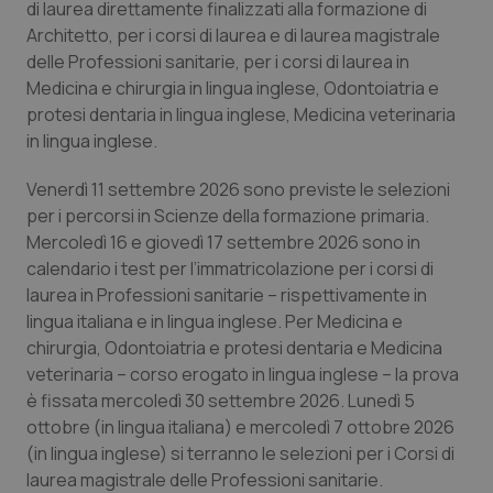
di laurea direttamente finalizzati alla formazione di
Calabria
Asma & BPCO
Architetto, per i corsi di laurea e di laurea magistrale
delle Professioni sanitarie, per i corsi di laurea in
Campania
Car-T
Medicina e chirurgia in lingua inglese, Odontoiatria e
protesi dentaria in lingua inglese, Medicina veterinaria
Emilia-Romagna
Colesterolo & coronaropatie
in lingua inglese.
Friuli Venezia Giulia
Dermatite Atopica
Venerdì 11 settembre 2026 sono previste le selezioni
per i percorsi in Scienze della formazione primaria.
Mercoledì 16 e giovedì 17 settembre 2026 sono in
Lazio
Diabete & glucometri
calendario i test per l’immatricolazione per i corsi di
laurea in Professioni sanitarie – rispettivamente in
Liguria
Disturbi dell’umore
lingua italiana e in lingua inglese. Per Medicina e
chirurgia, Odontoiatria e protesi dentaria e Medicina
Lombardia
Dolore
veterinaria – corso erogato in lingua inglese – la prova
è fissata mercoledì 30 settembre 2026. Lunedì 5
Marche
Donna & Salute
ottobre (in lingua italiana) e mercoledì 7 ottobre 2026
(in lingua inglese) si terranno le selezioni per i Corsi di
Molise
Epatiti
laurea magistrale delle Professioni sanitarie.