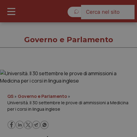
Lunedì 10 Agosto 2026
Governo e Parlamento
Governo e Parlamento
Cronache
QS
»
Governo e Parlamento
»
Università. Il 30 settembre le prove di ammissioni a Medicina
Governo e Parlamento
per i corsi in lingua inglese
Regioni e Asl
Lavoro e Professioni