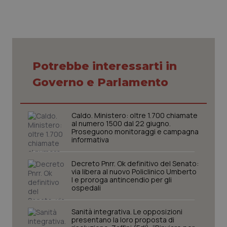
Nome
Fornitore
/
Dominio
Scaden
VISITOR_PRIVACY_METADATA
5 mesi
YouTube
settim
.youtube.com
Potrebbe interessarti in
Governo e Parlamento
Caldo. Ministero: oltre 1.700 chiamate
al numero 1500 dal 22 giugno.
Proseguono monitoraggi e campagna
informativa
Decreto Pnrr. Ok definitivo del Senato:
via libera al nuovo Policlinico Umberto
I e proroga antincendio per gli
CookieScriptConsent
5 mesi
CookieScript
ospedali
settim
www.quotidianosanita.it
Sanità integrativa. Le opposizioni
presentano la loro proposta di