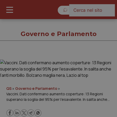
Giovedì 6 Agosto 2026
Governo e Parlamento
Governo e Parlamento
Cronache
Governo e Parlamento
QS
»
Governo e Parlamento
»
Vaccini. Dati confermano aumento coperture: 13 Regioni
superano la soglia del 95% per l’esavalente. In salita anche
Regioni e Asl
l’anti morbillo. Bolzano maglia nera, Lazio al top
Lavoro e Professioni