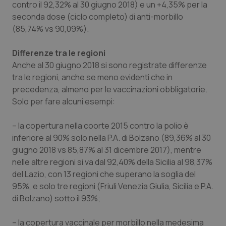
contro il 92,32% al 30 giugno 2018) e un +4,35% per la
Salute orale & impianti
seconda dose (ciclo completo) di anti-morbillo
(85,74% vs 90,09%).
Sangue & coagulazione
Differenze tra le regioni
Tiroide
Anche al 30 giugno 2018 si sono registrate differenze
tra le regioni, anche se meno evidenti che in
precedenza, almeno per le vaccinazioni obbligatorie.
Tumore al seno
Solo per fare alcuni esempi:
Tumore ovarico
– la copertura nella coorte 2015 contro la polio è
inferiore al 90% solo nella P.A. di Bolzano (89,36% al 30
Tumori del Polmone & Testa Collo
giugno 2018 vs 85,87% al 31 dicembre 2017), mentre
nelle altre regioni si va dal 92,40% della Sicilia al 98,37%
Tumori gastrointestinali
del Lazio, con 13 regioni che superano la soglia del
95%, e solo tre regioni (Friuli Venezia Giulia, Sicilia e P.A.
Ulcera & Reflusso
di Bolzano) sotto il 93%;
Vaccini
– la copertura vaccinale per morbillo nella medesima