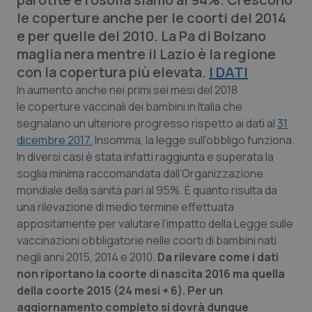
Calabria
Asma & BPCO
le coperture anche per le coorti del 2014
e per quelle del 2010. La Pa di Bolzano
Campania
Car-T
maglia nera mentre il Lazio è la regione
con la copertura più elevata.
I DATI
Emilia-Romagna
Colesterolo & coronaropatie
In aumento anche nei primi sei mesi del 2018
le coperture vaccinali dei bambini in Italia che
Friuli Venezia Giulia
Dermatite Atopica
segnalano un ulteriore progresso rispetto ai dati al
31
dicembre 2017.
Insomma, la legge sull'obbligo funziona.
Lazio
Diabete & glucometri
In diversi casi è stata infatti raggiunta e superata la
soglia minima raccomandata dall’Organizzazione
mondiale della sanità pari al 95%. È quanto risulta da
Liguria
Disturbi dell’umore
una rilevazione di medio termine effettuata
appositamente per valutare l’impatto della Legge sulle
Lombardia
Dolore
vaccinazioni obbligatorie nelle coorti di bambini nati
negli anni 2015, 2014 e 2010.
Da rilevare come i dati
Marche
Donna & Salute
non riportano la coorte di nascita 2016 ma quella
della coorte 2015 (24 mesi + 6). Per un
Molise
Epatiti
aggiornamento completo si dovrà dunque