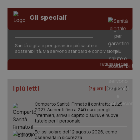
www.quotidianosanita.it
Gli speciali
Sanità digitale per garantire più salute e
sostenibilità. Ma servono standard e condivisione
Tutti gli speciali
I più letti
[7 giorni]
[30 giorni]
Comparto Sanità. Firmato il contratto 2025-
2027. Aumenti fino a 240 euro per gli
_ga_KM60CM4NPH
.quotidianosanita.it
1 anno
infermieri, arriva il capitolo sull'IA e nuove
mes
tutele per il personale
Eclissi solare del 12 agosto 2026, come
osservarla in sicurezza