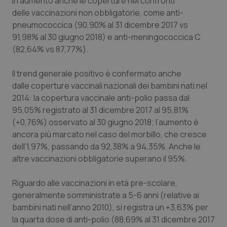
In aumento anche le coperture nei confronti
Valle D’Aosta
Oncodermatologia
delle vaccinazioni non obbligatorie, come anti-
pneumococcica (90,90% al 31 dicembre 2017 vs
Veneto
Oncoematologia
91,98% al 30 giugno 2018) e anti-meningococcica C
(82,64% vs 87,77%).
Oncologia & Nutrizione
Il trend generale positivo è confermato anche
Psoriasi & pelle
dalle coperture vaccinali nazionali dei bambini nati nel
2014: la copertura vaccinale anti-polio passa dal
Quotidiano Cardiologia
95,05% registrato al 31 dicembre 2017 al 95,81%
(+0,76%) osservato al 30 giugno 2018; l’aumento è
Quotidiano Chirurgia
ancora più marcato nel caso del morbillo, che cresce
dell’1,97%, passando da 92,38% a 94,35%. Anche le
altre vaccinazioni obbligatorie superano il 95%.
Quotidiano Oncologia
Riguardo alle vaccinazioni in età pre-scolare,
Quotidiano Pediatria
generalmente somministrate a 5-6 anni (relative ai
bambini nati nell’anno 2010), si registra un +3,63% per
Rene & patologie urogenitali
la quarta dose di anti-polio (88,69% al 31 dicembre 2017