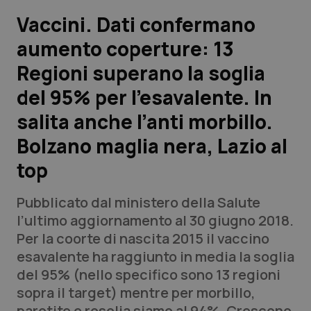
Vaccini. Dati confermano
Scienza e Farmaci
aumento coperture: 13
Regioni superano la soglia
Studi e Analisi
del 95% per l’esavalente. In
Lettere al direttore
salita anche l’anti morbillo.
Edizioni Regionali
Bolzano maglia nera, Lazio al
top
QS Pro
Pubblicato dal ministero della Salute
Professionisti Sanitari.AI
l’ultimo aggiornamento al 30 giugno 2018.
Per la coorte di nascita 2015 il vaccino
Abruzzo
QS Pro Gold
esavalente ha raggiunto in media la soglia
del 95% (nello specifico sono 13 regioni
QS Club
Newsletter
Basilicata
Artrite & artrosi
sopra il target) mentre per morbillo,
parotite e rosolia siamo al 94%. Crescono