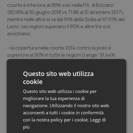
coorte è inferiore al 90% solo nella P.A. di Bolzano
(82,18% al 30 giugno 2018 vs 71,86 al 31 dicembre 2017),
mentre nelle altre si va dal 91% della Sicilia al 97,51% del
Lazio; sei regioni superano il 95% e altre tre vi si
avvicinano;
– la copertura nella coorte 2014 contro la polio è
superiore al 90% in tutte le regioni (range: 91,44%
nella P.A. di Bolzano – 99,10% in Basilicata), con 12
regioni che superano la soglia del 95%, 5 regioni con
Questo sito web utilizza
una copertura tra il 93% e il 95% e solo 2 regioni (Friuli
cookie
Venezia Giulia e P.A. di Bolzano) sotto il 93%.
Questo sito web utilizza i cookie per
Ancora evidente è l’eterogeneità nel caso della
migliorare la tua esperienza di
copertura per morbillo nelle coorti 2014 e 2010, della
navigazione. Utilizzando il nostro sito web
copertura contro la varicella e delle coperture per le
acconsenti a tutti i cookie in conformità
vaccinazioni non obbligatorie, su cui sarebbe
con la nostra policy per i cookie.
Leggi di
necessario un maggiore impegno, soprattutto in
più