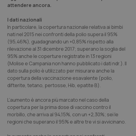
attendere ancora.
Piemonte
HIV
I dati nazionali
Provincia Autonoma di Bolzano
Infezioni & Febbre
In particolare, la copertura nazionale relativa ai bimbi
nati nel 2015 nei confronti della polio supera il 95%
(95,46%), guadagnando un +0,85% rispetto alla
Provincia Autonoma di Trento
Ipertensione & Scompenso
rilevazione al 31 dicembre 2017; superano la soglia del
95% anche le coperture registrate in 13 regioni
Puglia
Malattie rare
(Molise e Campania non hanno pubblicato i dati ndr.). Il
dato sulla polio è utilizzato per misurare anche la
Sardegna
Malattia di Crohn & Rettocolite Ulcerosa
copertura della vaccinazione esavalente (polio,
difterite, tetano, pertosse, Hib, epatite B).
Sicilia
Neuroscienze & patologie neurodegenerative
L’aumento è ancora più marcato nel caso della
Toscana
Obesità
copertura per la prima dose di vaccino contro il
morbillo, che arriva al 94,15%, con un +2,30%; sei le
Umbria
Oftalmologia
regioni che superano il 95% e altre tre vi si avvicinano.