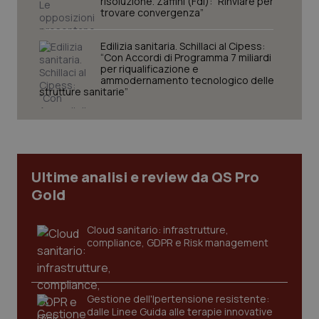
risoluzione. Zaffini (FdI): “Rinviare per
trovare convergenza”
Edilizia sanitaria. Schillaci al Cipess:
“Con Accordi di Programma 7 miliardi
per riqualificazione e
ammodernamento tecnologico delle
strutture sanitarie”
tracking-sites-ironfish-
www.quotidianosanita.it
4
tracking-enable
settim
2 gior
Ultime analisi e review da QS Pro
Gold
tracking-sites-ironfish-
www.quotidianosanita.it
4
session-id
settim
2 gior
Cloud sanitario: infrastrutture,
compliance, GDPR e Risk management
_ga
1 anno
Google LLC
mes
.quotidianosanita.it
Gestione dell'Ipertensione resistente:
dalle Linee Guida alle terapie innovative