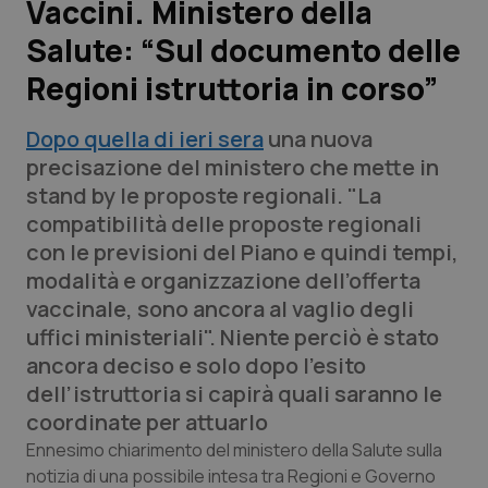
Vaccini. Ministero della
Salute: “Sul documento delle
Scienza e Farmaci
Regioni istruttoria in corso”
Studi e Analisi
Dopo quella di ieri sera
una nuova
Lettere al direttore
precisazione del ministero che mette in
stand by le proposte regionali. "La
Edizioni Regionali
compatibilità delle proposte regionali
con le previsioni del Piano e quindi tempi,
QS Pro
modalità e organizzazione dell’offerta
vaccinale, sono ancora al vaglio degli
Professionisti Sanitari.AI
uffici ministeriali". Niente perciò è stato
ancora deciso e solo dopo l’esito
Abruzzo
QS Pro Gold
dell’istruttoria si capirà quali saranno le
coordinate per attuarlo
QS Club
Newsletter
Basilicata
Artrite & artrosi
Ennesimo chiarimento del ministero della Salute sulla
notizia di una possibile intesa tra Regioni e Governo