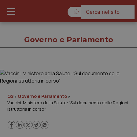
Sabato 8 Agosto 2026
Governo e Parlamento
Governo e Parlamento
Cronache
QS
»
Governo e Parlamento
»
Vaccini. Ministero della Salute: “Sul documento delle Regioni
Governo e Parlamento
istruttoria in corso”
Regioni e Asl
Lavoro e Professioni