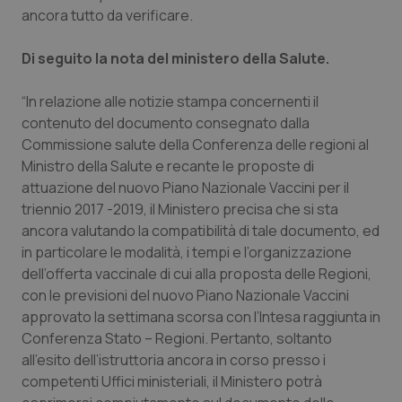
ancora tutto da verificare.
Piemonte
HIV
Di seguito la nota del ministero della Salute.
Provincia Autonoma di Bolzano
Infezioni & Febbre
“In relazione alle notizie stampa concernenti il
contenuto del documento consegnato dalla
Provincia Autonoma di Trento
Ipertensione & Scompenso
Commissione salute della Conferenza delle regioni al
Ministro della Salute e recante le proposte di
Puglia
Malattie rare
attuazione del nuovo Piano Nazionale Vaccini per il
triennio 2017 -2019, il Ministero precisa che si sta
Sardegna
Malattia di Crohn & Rettocolite Ulcerosa
ancora valutando la compatibilità di tale documento, ed
in particolare le modalità, i tempi e l’organizzazione
Sicilia
Neuroscienze & patologie neurodegenerative
dell’offerta vaccinale di cui alla proposta delle Regioni,
con le previsioni del nuovo Piano Nazionale Vaccini
Toscana
Obesità
approvato la settimana scorsa con l’Intesa raggiunta in
Conferenza Stato – Regioni. Pertanto, soltanto
Umbria
Oftalmologia
all’esito dell’istruttoria ancora in corso presso i
competenti Uffici ministeriali, il Ministero potrà