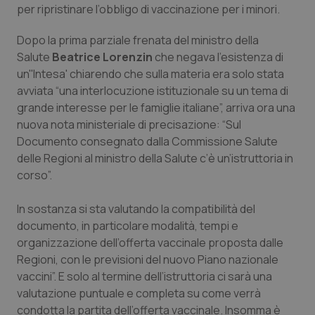
per ripristinare l’obbligo di vaccinazione per i minori.
Calabria
Asma & BPCO
Dopo la prima parziale frenata del ministro della
Campania
Car-T
Salute
Beatrice Lorenzin
che negava l'esistenza di
un''Intesa' chiarendo che sulla materia era solo stata
Emilia-Romagna
Colesterolo & coronaropatie
avviata “una interlocuzione istituzionale su un tema di
grande interesse per le famiglie italiane”, arriva ora una
Friuli Venezia Giulia
Dermatite Atopica
nuova nota ministeriale di precisazione: “Sul
Documento consegnato dalla Commissione Salute
Lazio
Diabete & glucometri
delle Regioni al ministro della Salute c’è un’istruttoria in
corso”.
Liguria
Disturbi dell’umore
In sostanza si sta valutando la compatibilità del
documento, in particolare modalità, tempi e
Lombardia
Dolore
organizzazione dell’offerta vaccinale proposta dalle
Regioni, con le previsioni del nuovo Piano nazionale
Marche
Donna & Salute
vaccini”. E solo al termine dell’istruttoria ci sarà una
valutazione puntuale e completa su come verrà
Molise
Epatiti
condotta la partita dell’offerta vaccinale. Insomma è