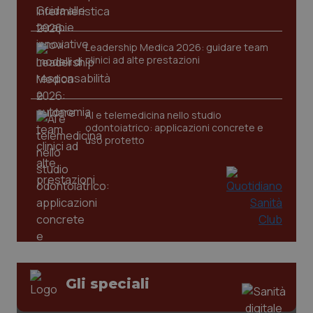
Leadership Medica 2026: guidare team
CookieScriptConsent
5 mesi
clinici ad alte prestazioni
CookieScript
settim
www.quotidianosanita.it
AI e telemedicina nello studio
odontoiatrico: applicazioni concrete e
uso protetto
tracking-sites-ironfish-
www.quotidianosanita.it
4
tracking-enable
settim
2 gior
Gli speciali