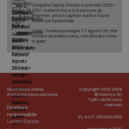
Comparto Sanità. Firmato il contratto 2025-
2027. Aumenti fino a 240 euro per gli
infermieri, arriva il capitolo sull'IA e nuove
tutele per il personale
Caldo, l’ondata prosegue. Il 7 agosto 26 città
restano da bollino rosso, solo Bolzano torna
in giallo
PHPSESSID
Sessio
PHP.net
www.quotidianosanita.it
Quotidiano online
Copyright 2013-2026
d'informazione sanitaria
© Homnya Srl
Tutti i diritti sono
riservati
Direttore
responsabile
P.I. e C.F. 13026241003
Luciano Fassari
Iscrizione al ROC