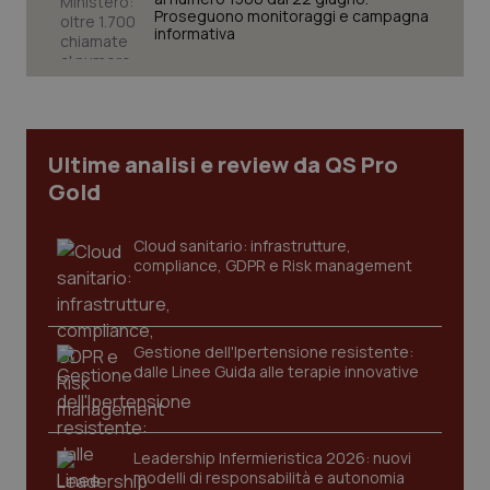
Proseguono monitoraggi e campagna
informativa
Necessari
Statistici
Marketing
I cookie necessari contribuiscono a rendere fruibile il
sito web abilitandone funzionalità di base quali la
navigazione sulle pagine e l'accesso alle aree
protette del sito. Il sito web non è in grado di
Ultime analisi e review da QS Pro
funzionare correttamente senza questi cookie.
Gold
Nome
Fornitore
/
Dominio
Scaden
VISITOR_PRIVACY_METADATA
5 mesi
YouTube
settim
Cloud sanitario: infrastrutture,
.youtube.com
compliance, GDPR e Risk management
Gestione dell'Ipertensione resistente:
dalle Linee Guida alle terapie innovative
Leadership Infermieristica 2026: nuovi
modelli di responsabilità e autonomia