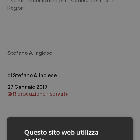
esprimersi compiutamente sul documento delle
Valle D’Aosta
Oncodermatologia
Regioni”.
Veneto
Oncoematologia
Oncologia & Nutrizione
Psoriasi & pelle
Stefano A. Inglese
Quotidiano Cardiologia
Stefano A. Inglese
Quotidiano Chirurgia
27 Gennaio 2017
© Riproduzione riservata
Quotidiano Oncologia
Quotidiano Pediatria
Rene & patologie urogenitali
Questo sito web utilizza