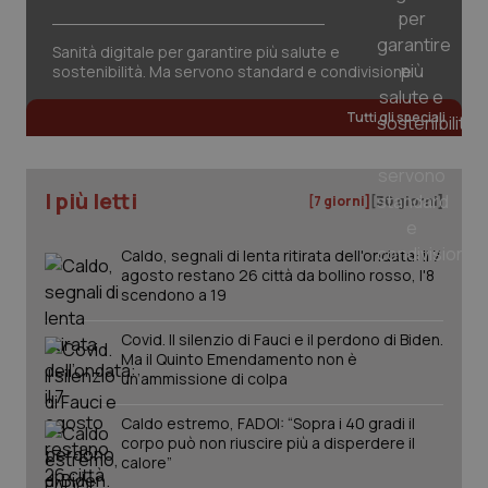
tracking-sites-ironfish-
www.quotidianosanita.it
4
session-id
settim
2 gior
Sanità digitale per garantire più salute e
sostenibilità. Ma servono standard e condivisione
Tutti gli speciali
_ga
1 anno
Google LLC
mes
.quotidianosanita.it
I più letti
[7 giorni]
[30 giorni]
Caldo, segnali di lenta ritirata dell'ondata: il 7
agosto restano 26 città da bollino rosso, l'8
scendono a 19
Covid. Il silenzio di Fauci e il perdono di Biden.
Ma il Quinto Emendamento non è
un’ammissione di colpa
Caldo estremo, FADOI: “Sopra i 40 gradi il
corpo può non riuscire più a disperdere il
calore”