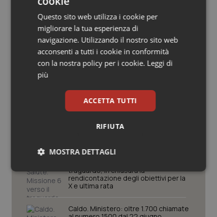
cookie
Potrebbe interessarti in
Salute orale & impianti
Questo sito web utilizza i cookie per
Governo e Parlamento
migliorare la tua esperienza di
Sangue & coagulazione
navigazione. Utilizzando il nostro sito web
acconsenti a tutti i cookie in conformità
Decreto PA. Un commissario per
Tiroide
con la nostra policy per i cookie.
Leggi di
smaltire le scorte Covid, le liste
d’attesa tornano al Siveas e il
più
controllo sulle agende di
Tumore al seno
prenotazione passa ad Agenas. Saltano l’aumento
delle tariffe ospedaliere e la proroga dei gettonisti
ACCETTA TUTTI
Tumore ovarico
Università. Bernini firma il decreto:
27.000 posti per Medicina, 3.000 in
RIFIUTA
più rispetto a scorso anno
Tumori del Polmone & Testa Collo
MOSTRA DETTAGLI
Tumori gastrointestinali
Pnrr Salute. Missione 6 verso il
traguardo, in chiusura la
Necessari
Statistici
Marketing
rendicontazione degli obiettivi per la
X e ultima rata
Ulcera & Reflusso
Caldo. Ministero: oltre 1.700 chiamate
Vaccini
al numero 1500 dal 22 giugno.