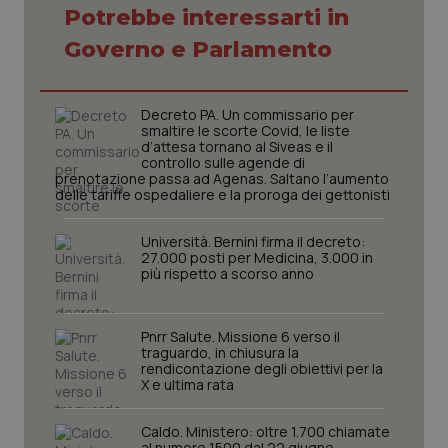
Potrebbe interessarti in
Governo e Parlamento
Necessari
Statistici
Marketing
I cookie necessari contribuiscono a rendere fruibile il
sito web abilitandone funzionalità di base quali la
Decreto PA. Un commissario per
navigazione sulle pagine e l'accesso alle aree
smaltire le scorte Covid, le liste
protette del sito. Il sito web non è in grado di
d’attesa tornano al Siveas e il
funzionare correttamente senza questi cookie.
controllo sulle agende di
prenotazione passa ad Agenas. Saltano l’aumento
Nome
Fornitore
/
Dominio
Scaden
delle tariffe ospedaliere e la proroga dei gettonisti
VISITOR_PRIVACY_METADATA
5 mesi
YouTube
settim
.youtube.com
Università. Bernini firma il decreto:
27.000 posti per Medicina, 3.000 in
più rispetto a scorso anno
Pnrr Salute. Missione 6 verso il
traguardo, in chiusura la
rendicontazione degli obiettivi per la
X e ultima rata
Caldo. Ministero: oltre 1.700 chiamate
al numero 1500 dal 22 giugno.