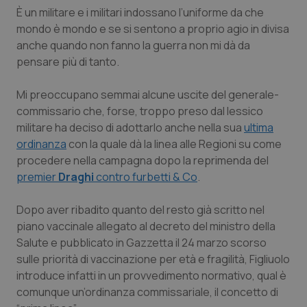
Calabria
Asma & BPCO
È un militare e i militari indossano l’uniforme da che
mondo è mondo e se si sentono a proprio agio in divisa
anche quando non fanno la guerra non mi dà da
Campania
Car-T
pensare più di tanto.
Emilia-Romagna
Colesterolo & coronaropatie
Mi preoccupano semmai alcune uscite del generale-
commissario che, forse, troppo preso dal lessico
Friuli Venezia Giulia
Dermatite Atopica
militare ha deciso di adottarlo anche nella sua
ultima
ordinanza
con la quale dà la linea alle Regioni su come
Lazio
Diabete & glucometri
procedere nella campagna dopo la reprimenda del
premier
Draghi
contro furbetti & Co
.
Liguria
Disturbi dell’umore
Dopo aver ribadito quanto del resto già scritto nel
Lombardia
Dolore
piano vaccinale allegato al decreto del ministro della
Salute e pubblicato in Gazzetta il 24 marzo scorso
sulle priorità di vaccinazione per età e fragilità, Figliuolo
Marche
Donna & Salute
introduce infatti in un provvedimento normativo, qual è
comunque un’ordinanza commissariale, il concetto di
Molise
Epatiti