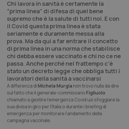
Chi lavora in sanità è certamente la
“prima linea” di difesa di quel bene
Scienza e Farmaci
supremo che è la salute di tutti noi. E con
il Covid questa prima linea è stata
Studi e Analisi
seriamente e duramente messa alla
prova. Ma da qui a far entrare il concetto
Lettere al direttore
di prima linea in una norma che stabilisce
chi debba essere vaccinato e chi no ce ne
Edizioni Regionali
passa. Anche perché nel frattempo c’è
stato un decreto legge che obbliga tutti i
QS Pro
lavoratori della sanità a vaccinarsi
A differenza di
Michela Murgia
non trovo nulla da dire
Professionisti Sanitari.AI
sul fatto che il generale-commissario
Figliuolo
chiamato a gestire l’emergenza Covid usi sfoggiare la
Abruzzo
QS Pro Gold
sua divisa in giro per l’Italia o durante i briefing di
emergenza per monitorare l’andamento della
QS Club
Newsletter
Basilicata
Artrite & artrosi
campagna vaccinale.