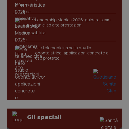
tracking-sites-ironfish-
www.quotidianosanita.it
4
session-id
settim
2 gior
Leadership Medica 2026: guidare team
clinici ad alte prestazioni
_ga
1 anno
Google LLC
mes
.quotidianosanita.it
AI e telemedicina nello studio
odontoiatrico: applicazioni concrete e
uso protetto
Gli speciali