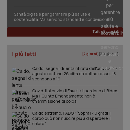
Sanità digitale per garantire più salute e
sostenibilità. Ma servono standard e condivisione
Tutti gli speciali
PHPSESSID
Sessio
PHP.net
I più letti
[7 giorni]
[30 giorni]
www.quotidianosanita.it
Caldo, segnali di lenta ritirata dell'ondata: il 7
agosto restano 26 città da bollino rosso, l'8
scendono a 19
Covid. Il silenzio di Fauci e il perdono di Biden.
Ma il Quinto Emendamento non è
un’ammissione di colpa
Caldo estremo, FADOI: “Sopra i 40 gradi il
corpo può non riuscire più a disperdere il
calore”