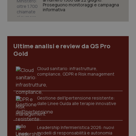
Proseguono monitoraggi e campagna
informativa
CookieScriptConsent
5 mesi
CookieScript
settim
www.quotidianosanita.it
Ultime analisi e review da QS Pro
Gold
Cloud sanitario: infrastrutture,
compliance, GDPR e Risk management
Gestione dell'Ipertensione resistente:
tracking-sites-ironfish-
www.quotidianosanita.it
4
dalle Linee Guida alle terapie innovative
tracking-enable
settim
2 gior
Leadership Infermieristica 2026: nuovi
modelli di responsabilità e autonomia