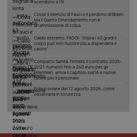
scendono a 19
Covid. Il silenzio di Fauci e il perdono di Biden.
Ma il Quinto Emendamento non è
un’ammissione di colpa
Caldo estremo, FADOI: “Sopra i 40 gradi il
corpo può non riuscire più a disperdere il
Fornitore
/
Nome
Scadenza
Descrizion
calore”
Dominio
Nome
Fornitore
/
Dominio
Scadenza
Des
_ga_0VMQEQKQ1N
.quotidianosanita.it
1 anno 1
Questo
Comparto Sanità. Firmato il contratto 2025-
mese
cookie
VISITOR_INFO1_LIVE
5 mesi 4
Que
Google LLC
2027. Aumenti fino a 240 euro per gli
viene
settimane
imp
.youtube.com
infermieri, arriva il capitolo sull'IA e nuove
utilizzato
You
da Google
ten
tutele per il personale
Analytics
pre
per
del
Eclissi solare del 12 agosto 2026, come
mantener
vid
lo stato
osservarla in sicurezza
inco
della
può
sessione.
det
vis
web
uti
nuo
ver
dell
You