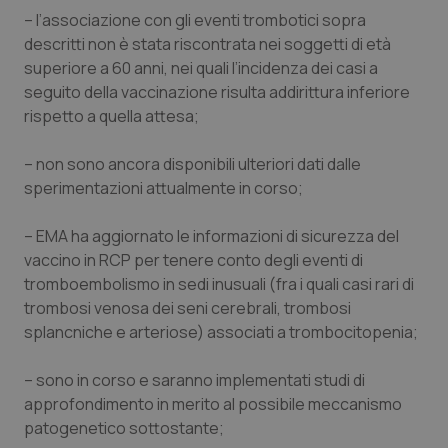
– l’associazione con gli eventi trombotici sopra
Salute orale & impianti
descritti non è stata riscontrata nei soggetti di età
superiore a 60 anni, nei quali l’incidenza dei casi a
Sangue & coagulazione
seguito della vaccinazione risulta addirittura inferiore
rispetto a quella attesa;
Tiroide
– non sono ancora disponibili ulteriori dati dalle
Tumore al seno
sperimentazioni attualmente in corso;
Tumore ovarico
– EMA ha aggiornato le informazioni di sicurezza del
vaccino in RCP per tenere conto degli eventi di
Tumori del Polmone & Testa Collo
tromboembolismo in sedi inusuali (fra i quali casi rari di
trombosi venosa dei seni cerebrali, trombosi
splancniche e arteriose) associati a trombocitopenia;
Tumori gastrointestinali
– sono in corso e saranno implementati studi di
Ulcera & Reflusso
approfondimento in merito al possibile meccanismo
patogenetico sottostante;
Vaccini