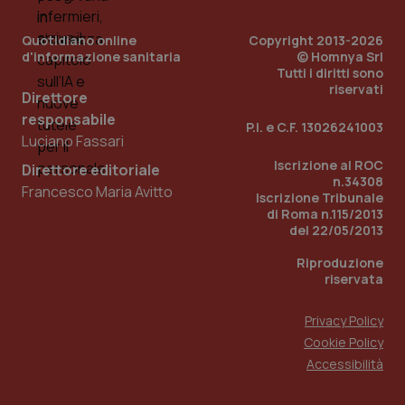
__Secure-YNID
.youtube.com
5 mesi 4
Que
settimane
imp
You
Quotidiano online
Copyright 2013-2026
ten
d'informazione sanitaria
© Homnya Srl
pre
Tutti i diritti sono
del
riservati
vid
Direttore
inco
può
responsabile
P.I. e C.F. 13026241003
det
Luciano Fassari
vis
web
Iscrizione al ROC
uti
Direttore editoriale
nuo
n.34308
Francesco Maria Avitto
ver
Iscrizione Tribunale
dell
di Roma n.115/2013
You
del 22/05/2013
YSC
Sessione
Que
Google LLC
imp
.youtube.com
Riproduzione
You
riservata
ten
vis
vid
Privacy Policy
__Secure-
.youtube.com
5 mesi 4
Que
Cookie Policy
ROLLOUT_TOKEN
settimane
imp
You
Accessibilità
ges
del
e d