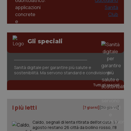
PHPSESSID
Sessio
PHP.net
www.quotidianosanita.it
Gli speciali
Sanità digitale per garantire più salute e
sostenibilità. Ma servono standard e condivisione
Tutti gli speciali
I più letti
[7 giorni]
[30 giorni]
_ga_KM60CM4NPH
.quotidianosanita.it
1 anno
Caldo, segnali di lenta ritirata dell'ondata: il 7
mes
agosto restano 26 città da bollino rosso, l'8