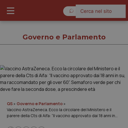
Sabato 8 Agosto 2026
Governo e Parlamento
Governo e Parlamento
Cronache
Governo e Parlamento
QS
»
Governo e Parlamento
»
Vaccino AstraZeneca. Ecco la circolare del Ministero e il
Regioni e Asl
parere della Cts di Aifa: “Il vaccino approvato dai 18 anni in
su, ma raccomandato per gli over 60”. Semaforo verde per
Lavoro e Professioni
chi deve fare la seconda dose, a prescindere età