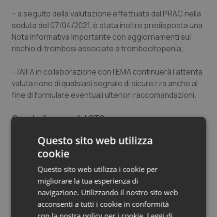
– a seguito della valutazione effettuata dal PRAC nella
seduta del 07/04/2021, è stata inoltre predisposta una
Nota Informativa Importante con aggiornamenti sul
rischio di trombosi associate a trombocitopenia;
– l’AIFA in collaborazione con l’EMA continuerà l’attenta
valutazione di qualsiasi segnale di sicurezza anche al
fine di formulare eventuali ulteriori raccomandazioni.
Questo il parere del CTS
“Sulla base delle attuali stime di incidenza che indicano
Questo sito web utilizza
l’estrema rarità degli eventi sopra descritti, il bilancio
cookie
beneficio/rischio del vaccino Vaxzevria si conferma
complessivamente positivo, in quanto il vaccino è
Questo sito web utilizza i cookie per
sicuramente efficace nel ridurre il rischio di malattia
migliorare la tua esperienza di
grave, ospedalizzazione e morte connesso al COVID-
navigazione. Utilizzando il nostro sito web
19.
acconsenti a tutti i cookie in conformità
con la nostra policy per i cookie.
Leggi di