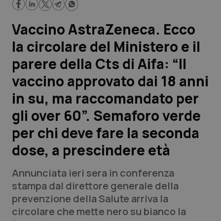
Scienza e Farmaci
Vaccino AstraZeneca. Ecco
la circolare del Ministero e il
Studi e Analisi
parere della Cts di Aifa: “Il
Lettere al direttore
vaccino approvato dai 18 anni
in su, ma raccomandato per
Edizioni Regionali
gli over 60”. Semaforo verde
QS Pro
per chi deve fare la seconda
dose, a prescindere età
Professionisti Sanitari.AI
Annunciata ieri sera in conferenza
Abruzzo
QS Pro Gold
stampa dal direttore generale della
prevenzione della Salute arriva la
QS Club
Newsletter
Basilicata
Artrite & artrosi
circolare che mette nero su bianco la