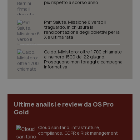
più rispetto a scorso anno
Pnrr Salute. Missione 6 verso il
traguardo, in chiusura la
rendicontazione degli obiettivi per la
X e ultima rata
Caldo. Ministero: oltre 1.700 chiamate
al numero 1500 dal 22 giugno.
Proseguono monitoraggi e campagna
tracking-sites-ironfish-
www.quotidianosanita.it
4
informativa
tracking-enable
settim
2 gior
tracking-sites-ironfish-
www.quotidianosanita.it
4
Ultime analisi e review da QS Pro
session-id
settim
2 gior
Gold
Cloud sanitario: infrastrutture,
compliance, GDPR e Risk management
_ga
1 anno
Google LLC
mes
.quotidianosanita.it