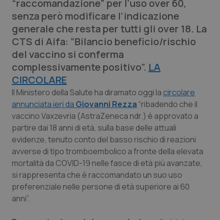
“raccomandazione” per l’uso over 60,
Calabria
Asma & BPCO
senza però modificare l’indicazione
generale che resta per tutti gli over 18. La
Campania
Car-T
CTS di Aifa: “Bilancio beneficio/rischio
del vaccino si conferma
Emilia-Romagna
Colesterolo & coronaropatie
complessivamente positivo”.
LA
CIRCOLARE
Friuli Venezia Giulia
Dermatite Atopica
Il Ministero della Salute ha diramato oggi la
circolare
annunciata ieri da
Giovanni Rezza
“ribadendo che il
Lazio
Diabete & glucometri
vaccino Vaxzevria (AstraZeneca ndr.) è approvato a
partire dai 18 anni di età, sulla base delle attuali
Liguria
Disturbi dell’umore
evidenze, tenuto conto del basso rischio di reazioni
avverse di tipo tromboembolico a fronte della elevata
Lombardia
Dolore
mortalità da COVID-19 nelle fasce di età più avanzate,
si rappresenta che è raccomandato un suo uso
Marche
Donna & Salute
preferenziale nelle persone di età superiore ai 60
anni”.
Molise
Epatiti