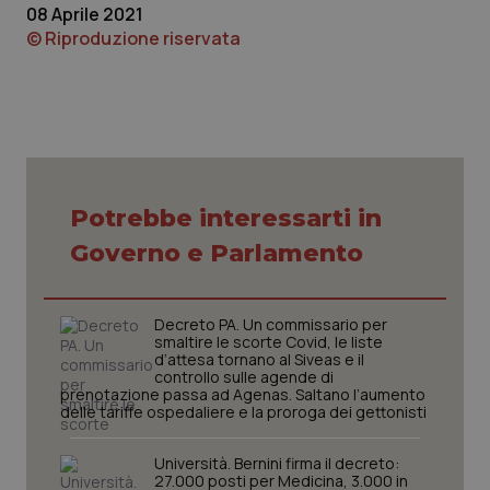
protette del sito. Il sito web non è in grado di
08 Aprile 2021
funzionare correttamente senza questi cookie.
© Riproduzione riservata
Nome
Fornitore
/
Dominio
Scaden
VISITOR_PRIVACY_METADATA
5 mesi
YouTube
settim
.youtube.com
Potrebbe interessarti in
Governo e Parlamento
Decreto PA. Un commissario per
smaltire le scorte Covid, le liste
d’attesa tornano al Siveas e il
controllo sulle agende di
prenotazione passa ad Agenas. Saltano l’aumento
delle tariffe ospedaliere e la proroga dei gettonisti
CookieScriptConsent
5 mesi
CookieScript
settim
www.quotidianosanita.it
Università. Bernini firma il decreto:
27.000 posti per Medicina, 3.000 in