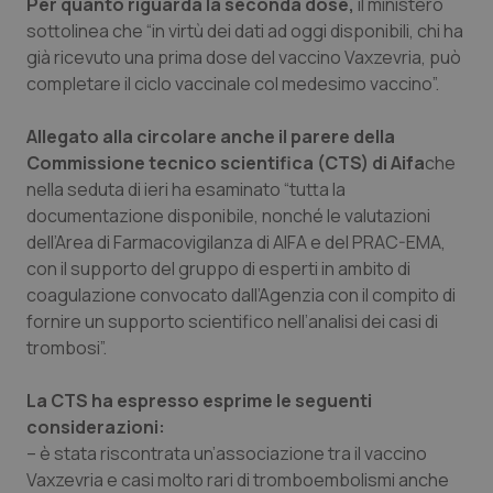
Per quanto riguarda la seconda dose,
il ministero
sottolinea che “in virtù dei dati ad oggi disponibili, chi ha
Piemonte
HIV
già ricevuto una prima dose del vaccino Vaxzevria, può
completare il ciclo vaccinale col medesimo vaccino”.
Provincia Autonoma di Bolzano
Infezioni & Febbre
Allegato alla circolare anche il parere della
Provincia Autonoma di Trento
Ipertensione & Scompenso
Commissione tecnico scientifica (CTS) di Aifa
che
nella seduta di ieri ha esaminato “tutta la
Puglia
Malattie rare
documentazione disponibile, nonché le valutazioni
dell’Area di Farmacovigilanza di AIFA e del PRAC-EMA,
Sardegna
Malattia di Crohn & Rettocolite Ulcerosa
con il supporto del gruppo di esperti in ambito di
coagulazione convocato dall’Agenzia con il compito di
fornire un supporto scientifico nell’analisi dei casi di
Sicilia
Neuroscienze & patologie neurodegenerative
trombosi”.
Toscana
Obesità
La CTS ha espresso esprime le seguenti
considerazioni:
Umbria
Oftalmologia
– è stata riscontrata un’associazione tra il vaccino
Vaxzevria e casi molto rari di tromboembolismi anche