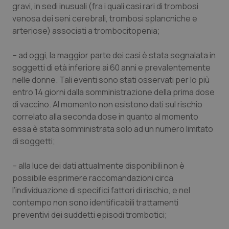
Valle D’Aosta
Oncodermatologia
gravi, in sedi inusuali (fra i quali casi rari di trombosi
venosa dei seni cerebrali, trombosi splancniche e
Veneto
Oncoematologia
arteriose) associati a trombocitopenia;
Oncologia & Nutrizione
– ad oggi, la maggior parte dei casi è stata segnalata in
soggetti di età inferiore ai 60 anni e prevalentemente
nelle donne. Tali eventi sono stati osservati per lo più
Psoriasi & pelle
entro 14 giorni dalla somministrazione della prima dose
di vaccino. Al momento non esistono dati sul rischio
Quotidiano Cardiologia
correlato alla seconda dose in quanto al momento
essa è stata somministrata solo ad un numero limitato
Quotidiano Chirurgia
di soggetti;
Quotidiano Oncologia
– alla luce dei dati attualmente disponibili non è
possibile esprimere raccomandazioni circa
Quotidiano Pediatria
l’individuazione di specifici fattori di rischio, e nel
contempo non sono identificabili trattamenti
Rene & patologie urogenitali
preventivi dei suddetti episodi trombotici;