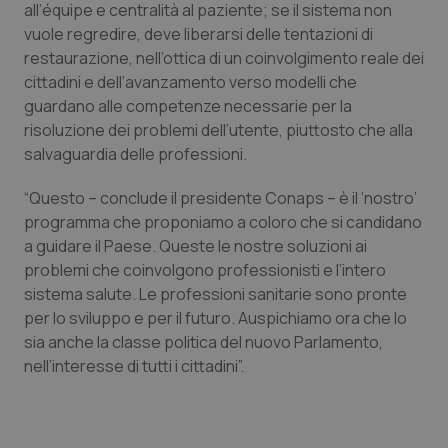
protette del sito. Il sito web non è in grado di
all’équipe e centralità al paziente; se il sistema non
funzionare correttamente senza questi cookie.
vuole regredire, deve liberarsi delle tentazioni di
Nome
Fornitore
/
Dominio
Scaden
restaurazione, nell’ottica di un coinvolgimento reale dei
cittadini e dell’avanzamento verso modelli che
VISITOR_PRIVACY_METADATA
5 mesi
YouTube
settim
.youtube.com
guardano alle competenze necessarie per la
risoluzione dei problemi dell’utente, piuttosto che alla
salvaguardia delle professioni.
“Questo – conclude il presidente Conaps – è il ‘nostro’
programma che proponiamo a coloro che si candidano
a guidare il Paese. Queste le nostre soluzioni ai
problemi che coinvolgono professionisti e l’intero
sistema salute. Le professioni sanitarie sono pronte
per lo sviluppo e per il futuro. Auspichiamo ora che lo
sia anche la classe politica del nuovo Parlamento,
nell’interesse di tutti i cittadini”.
CookieScriptConsent
5 mesi
CookieScript
settim
www.quotidianosanita.it