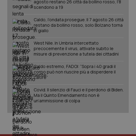
agosto restano 26 città da bollino rosso, l'8
__Secure-YNID
.youtube.com
5 mesi 4
Que
scendono a 19
settimane
imp
You
ten
Caldo, l’ondata prosegue. Il 7 agosto 26 città
pre
restano da bollino rosso, solo Bolzano torna
del
in giallo
vid
inco
può
West Nile. In Umbria intercettato
det
vis
precocemente il virus, attivate subito le
web
misure di prevenzione a tutela dei cittadini
uti
nuo
ver
Caldo estremo, FADOI: “Sopra i 40 gradi il
dell
corpo può non riuscire più a disperdere il
You
calore”
YSC
Sessione
Que
Google LLC
imp
.youtube.com
Covid. Il silenzio di Fauci e il perdono di Biden.
You
Ma il Quinto Emendamento non è
ten
vis
un’ammissione di colpa
vid
__Secure-
.youtube.com
5 mesi 4
Que
ROLLOUT_TOKEN
settimane
imp
You
ges
del
e d