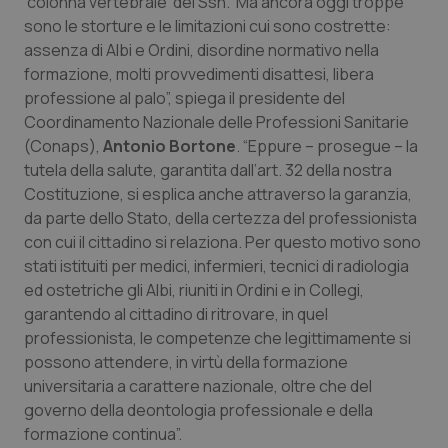
‘colonna vertebrale’ del Ssn. Ma ancora oggi troppe
sono le storture e le limitazioni cui sono costrette:
Piemonte
HIV
assenza di Albi e Ordini, disordine normativo nella
formazione, molti provvedimenti disattesi, libera
Provincia Autonoma di Bolzano
Infezioni & Febbre
professione al palo”, spiega il presidente del
Coordinamento Nazionale delle Professioni Sanitarie
Provincia Autonoma di Trento
Ipertensione & Scompenso
(Conaps),
Antonio Bortone
. “Eppure – prosegue – la
tutela della salute, garantita dall’art. 32 della nostra
Puglia
Malattie rare
Costituzione, si esplica anche attraverso la garanzia,
da parte dello Stato, della certezza del professionista
con cui il cittadino si relaziona. Per questo motivo sono
Sardegna
Malattia di Crohn & Rettocolite Ulcerosa
stati istituiti per medici, infermieri, tecnici di radiologia
ed ostetriche gli Albi, riuniti in Ordini e in Collegi,
Sicilia
Neuroscienze & patologie neurodegenerative
garantendo al cittadino di ritrovare, in quel
professionista, le competenze che legittimamente si
Toscana
Obesità
possono attendere, in virtù della formazione
universitaria a carattere nazionale, oltre che del
Umbria
Oftalmologia
governo della deontologia professionale e della
formazione continua”.