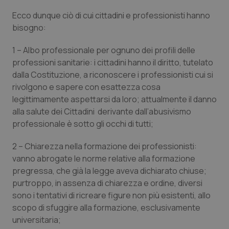
Salute orale & impianti
Ecco dunque ciò di cui cittadini e professionisti hanno
bisogno:
Sangue & coagulazione
1 – Albo professionale per ognuno dei profili delle
professioni sanitarie: i cittadini hanno il diritto, tutelato
Tiroide
dalla Costituzione, a riconoscere i professionisti cui si
rivolgono e sapere con esattezza cosa
Tumore al seno
legittimamente aspettarsi da loro; attualmente il danno
alla salute dei Cittadini derivante dall’abusivismo
Tumore ovarico
professionale è sotto gli occhi di tutti;
Tumori del Polmone & Testa Collo
2 – Chiarezza nella formazione dei professionisti:
vanno abrogate le norme relative alla formazione
pregressa, che già la legge aveva dichiarato chiuse;
Tumori gastrointestinali
purtroppo, in assenza di chiarezza e ordine, diversi
sono i tentativi di ricreare figure non più esistenti, allo
Ulcera & Reflusso
scopo di sfuggire alla formazione, esclusivamente
universitaria;
Vaccini