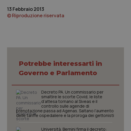
13 Febbraio 2013
© Riproduzione riservata
tracking-sites-ironfish-
www.quotidianosanita.it
4
Potrebbe interessarti in
tracking-enable
settim
2 gior
Governo e Parlamento
Decreto PA. Un commissario per
tracking-sites-ironfish-
www.quotidianosanita.it
4
smaltire le scorte Covid, le liste
session-id
settim
d’attesa tornano al Siveas e il
2 gior
controllo sulle agende di
prenotazione passa ad Agenas. Saltano l’aumento
delle tariffe ospedaliere e la proroga dei gettonisti
_ga
1 anno
Google LLC
Università. Bernini firma il decreto:
mes
.quotidianosanita.it