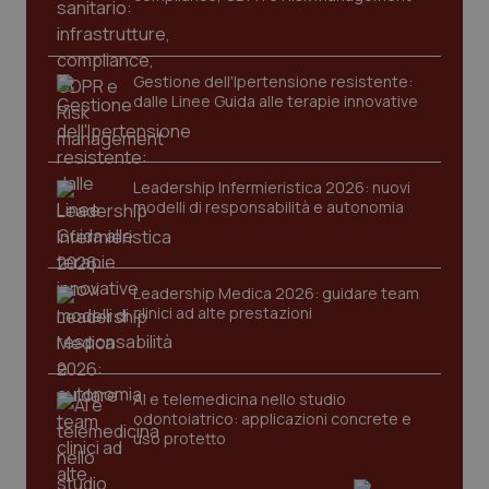
PHPSESSID
Sessio
PHP.net
www.quotidianosanita.it
Gestione dell'Ipertensione resistente:
dalle Linee Guida alle terapie innovative
Leadership Infermieristica 2026: nuovi
modelli di responsabilità e autonomia
Leadership Medica 2026: guidare team
clinici ad alte prestazioni
AI e telemedicina nello studio
odontoiatrico: applicazioni concrete e
uso protetto
_ga_KM60CM4NPH
.quotidianosanita.it
1 anno
mes