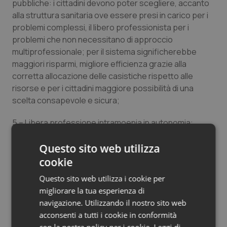
pubbliche: i cittadini devono poter scegliere, accanto
alla struttura sanitaria ove essere presi in carico per i
problemi complessi, il libero professionista per i
problemi che non necessitano di approccio
multiprofessionale; per il sistema significherebbe
maggiori risparmi, migliore efficienza grazie alla
corretta allocazione delle casistiche rispetto alle
risorse e per i cittadini maggiore possibilità di una
scelta consapevole e sicura;
5 – Libera professione intramoenia in autonomia:
bisogna superare la previsione della prestazione delle
professioni sanitarie come attività di supporto alla
Questo sito web utilizza
visita medica; è invece necessario modificare il CCNL
cookie
perché preveda la possibilità per i cittadini di accedere
Questo sito web utilizza i cookie per
direttamente alle prestazioni delle professioni
migliorare la tua esperienza di
sanitarie, in libera professione, invece di essere
navigazione. Utilizzando il nostro sito web
obbligati ad una visita medica, quando non necessaria.
acconsenti a tutti i cookie in conformità
Anche in questo modo si combattono gli sprechi e i