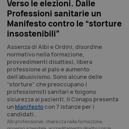
Verso le elezioni. Dalle
Professioni sanitarie un
Scienza e Farmaci
Manifesto contro le “storture
Studi e Analisi
insostenibili”
Lettere al direttore
Assenza di Albi e Ordini, disordine
normativo nella formazione,
Edizioni Regionali
provvedimenti disattesi, libera
professione al palo e aumento
QS Pro
dell’abusivismo. Sono alcune delle
"storture" che preoccupano i
Professionisti Sanitari.AI
professionisti sanitari e tolgono
sicurezza ai pazienti. Il Conaps presenta
Abruzzo
QS Pro Gold
un
Manifesto
con 7 istanze per i
candidati.
QS Club
Newsletter
Basilicata
Artrite & artrosi
Albi professionali, chiarezza nella formazione,
governo aziendale, accreditamento diretto con le