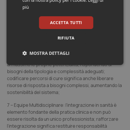
con la nostra policy per i cookie.
Leggi di
rischi di errore;
più
6 – Progetto Nazionale sui Percorsi di Cura facilitati:
sulla base di protocolli interdisciplinari, categorie di
ACCETTA TUTTI
utenti con bisogni sanitari “non complessi” devono
potere accedere direttamente al professionista
RIFIUTA
sanitario senza duplicazioni di visite; in questo ambito
vi sono alcune valide esperienze regionali; è
MOSTRA DETTAGLI
necessario che ogni professionista, nel SSN, esprima
al massimo le proprie potenzialità, rispondendo ai
Necessari
Statistici
Marketing
bisogni della tipologia e complessità adeguati;
codificare percorsi di cure significa anche liberare
risorse di risposta a bisogni complessi, aumentando la
sostenibilità del sistema;
7 – Equipe Multidisciplinare: l’integrazione in sanità è
Necessari
Statistici
Marketing
elemento fondante della pratica clinica e non può
I cookie necessari contribuiscono a rendere fruibile il
essere risolta da un unico professionista; rafforzare
sito web abilitandone funzionalità di base quali la
l’integrazione significa restituire responsabilità
navigazione sulle pagine e l'accesso alle aree