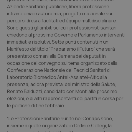
Calabria
Asma & BPCO
Aziende Sanitarie pubbliche, libera professione
intramoenia in autonomia, progetto nazionale sui
Campania
Car-T
percorsi di cura facilitati ed équipe multidisciplinare.
Sono questi gli ambiti sui cui i professionisti sanitari
chiedono al prossimo Governo e Parlamento interventi
Emilia-Romagna
Colesterolo & coronaropatie
immediati e risolutivi. Sette punti contenuti in un
Manifesto dal titolo “Prepariamo il Futuro” che sarà
Friuli Venezia Giulia
Dermatite Atopica
presentato domani alla Camera dei deputati in
occasione del convegno sul tema organizzato dalla
Lazio
Diabete & glucometri
Confederazione Nazionale dei Tecnici Sanitari di
Laboratorio Biomedico Antel-Assiatel-Aitic alla
Liguria
Disturbi dell’umore
presenza, ad ora prevista, del ministro della Salute,
Renato Balduzzi, candidato con Monti alle prossime
Lombardia
Dolore
elezioni, e di altri rappresentanti dei partiti in corsa per
le politiche di fine febbraio.
Marche
Donna & Salute
“Le Professioni Sanitarie riunite nel Conaps sono,
insieme a quelle organizzate in Ordini e Collegi, la
Molise
Epatiti