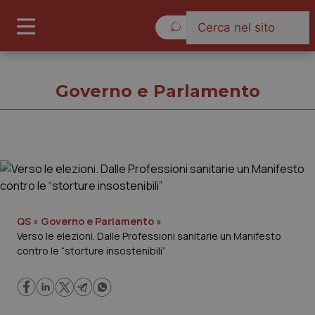
Lunedì 10 Agosto 2026
Governo e Parlamento
Governo e Parlamento
Cronache
QS
»
Governo e Parlamento
»
Verso le elezioni. Dalle Professioni sanitarie un Manifesto
Governo e Parlamento
contro le “storture insostenibili”
Regioni e Asl
Lavoro e Professioni