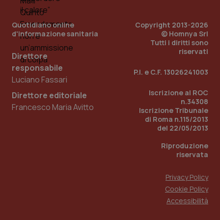
per
del
ute
Quotidiano online
Copyright 2013-2026
tracking-sites-
www.quotidianosanita.it
4
Que
d'informazione sanitaria
© Homnya Srl
ironfish-tracking-
settimane
imp
Tutti i diritti sono
named-enable
2 giorni
dal
riservati
per 
Direttore
sis
sol
responsabile
P.I. e C.F. 13026241003
ute
Luciano Fassari
ide
Wel
Iscrizione al ROC
Direttore editoriale
n.34308
Francesco Maria Avitto
Iscrizione Tribunale
di Roma n.115/2013
del 22/05/2013
Riproduzione
riservata
Privacy Policy
Cookie Policy
Accessibilità