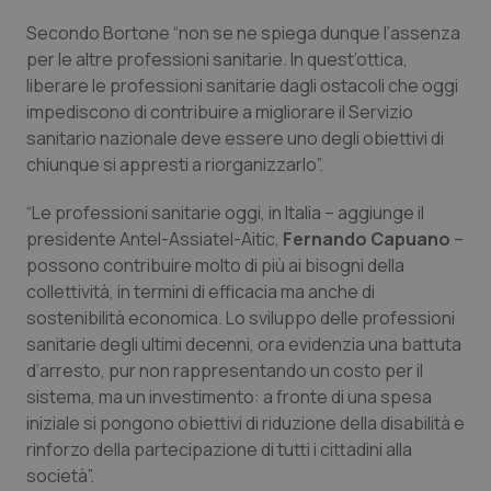
Valle D’Aosta
Oncodermatologia
Secondo Bortone “non se ne spiega dunque l’assenza
per le altre professioni sanitarie. In quest’ottica,
Veneto
Oncoematologia
liberare le professioni sanitarie dagli ostacoli che oggi
impediscono di contribuire a migliorare il Servizio
Oncologia & Nutrizione
sanitario nazionale deve essere uno degli obiettivi di
chiunque si appresti a riorganizzarlo”.
Psoriasi & pelle
“Le professioni sanitarie oggi, in Italia – aggiunge il
Quotidiano Cardiologia
presidente Antel-Assiatel-Aitic,
Fernando Capuano
–
possono contribuire molto di più ai bisogni della
Quotidiano Chirurgia
collettività, in termini di efficacia ma anche di
sostenibilità economica. Lo sviluppo delle professioni
sanitarie degli ultimi decenni, ora evidenzia una battuta
Quotidiano Oncologia
d’arresto, pur non rappresentando un costo per il
sistema, ma un investimento: a fronte di una spesa
Quotidiano Pediatria
iniziale si pongono obiettivi di riduzione della disabilità e
rinforzo della partecipazione di tutti i cittadini alla
Rene & patologie urogenitali
società”.