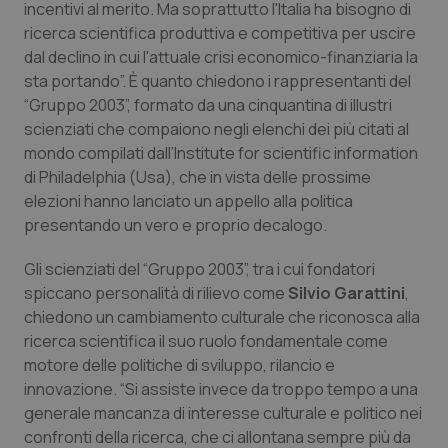
incentivi al merito. Ma soprattutto l'Italia ha bisogno di
Calabria
Asma & BPCO
ricerca scientifica produttiva e competitiva per uscire
dal declino in cui l'attuale crisi economico-finanziaria la
Campania
Car-T
sta portando”. È quanto chiedono i rappresentanti del
“Gruppo 2003”, formato da una cinquantina di illustri
Emilia-Romagna
Colesterolo & coronaropatie
scienziati che compaiono negli elenchi dei più citati al
mondo compilati dall’Institute for scientific information
Friuli Venezia Giulia
Dermatite Atopica
di Philadelphia (Usa), che in vista delle prossime
elezioni hanno lanciato un appello alla politica
Lazio
Diabete & glucometri
presentando un vero e proprio decalogo.
Gli scienziati del “Gruppo 2003”, tra i cui fondatori
Liguria
Disturbi dell’umore
spiccano personalità di rilievo come
Silvio Garattini
,
chiedono un cambiamento culturale che riconosca alla
Lombardia
Dolore
ricerca scientifica il suo ruolo fondamentale come
motore delle politiche di sviluppo, rilancio e
Marche
Donna & Salute
innovazione. “Si assiste invece da troppo tempo a una
generale mancanza di interesse culturale e politico nei
Molise
Epatiti
confronti della ricerca, che ci allontana sempre più da