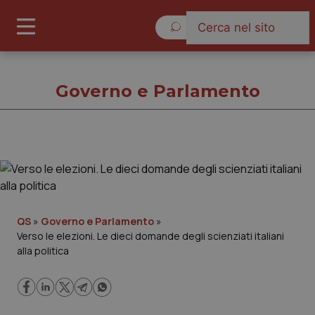
Sabato 8 Agosto 2026
Governo e Parlamento
Governo e Parlamento
Cronache
QS
»
Governo e Parlamento
»
Verso le elezioni. Le dieci domande degli scienziati italiani
Governo e Parlamento
alla politica
Regioni e Asl
Lavoro e Professioni