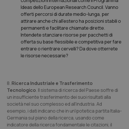
competizioni internazionali come il Programma
Ideas dello European Research Council. Vanno
offerti percorsi di durate medio-lunga, per
attirare anche chi all'estero ha posizioni stabili o
permanenti e facilitare chiamate dirette.
Necessari
Statistici
Marketing
Intendete stanziare risorse per pacchetti di
offerta su base flessibile e competitiva per fare
I cookie necessari contribuiscono a rendere fruibile il
entrare o rientrare cervelli? Da dove otterrete
sito web abilitandone funzionalità di base quali la
navigazione sulle pagine e l'accesso alle aree
le risorse necessarie?
protette del sito. Il sito web non è in grado di
funzionare correttamente senza questi cookie.
Nome
Fornitore
/
Dominio
Scaden
VISITOR_PRIVACY_METADATA
5 mesi
YouTube
8.
Ricerca Industriale e Trasferimento
settim
.youtube.com
Tecnologico
. Il sistema di ricerca del Paese soffre di
un insufficiente trasferimento dei suoi risultati alla
società nel suo complesso ed all’industria. Ad
esempio, i dati indicano che in un’ipotetica partita Italia-
Germania sul piano della ricerca, usando come
indicatore della ricerca fondamentale le citazioni, il