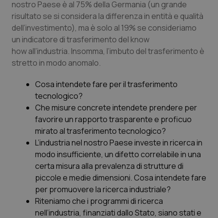
nostro Paese è al 75% della Germania (un grande
risultato se si considera la differenza in entità e qualità
dell’investimento), ma è solo al 19% se consideriamo
un indicatore di trasferimento del know
how all’industria. Insomma, l’imbuto del trasferimento è
stretto in modo anomalo.
CookieScriptConsent
5 mesi
CookieScript
settim
www.quotidianosanita.it
Cosa intendete fare per il trasferimento
tecnologico?
Che misure concrete intendete prendere per
favorire un rapporto trasparente e proficuo
mirato al trasferimento tecnologico?
L’industria nel nostro Paese investe in ricerca in
modo insufficiente, un difetto correlabile in una
certa misura alla prevalenza di strutture di
piccole e medie dimensioni. Cosa intendete fare
per promuovere la ricerca industriale?
tracking-sites-ironfish-
www.quotidianosanita.it
4
Riteniamo che i programmi di ricerca
tracking-enable
settim
2 gior
nell’industria, finanziati dallo Stato, siano stati e