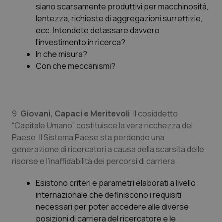
siano scarsamente produttivi per macchinosità,
lentezza, richieste di aggregazioni surrettizie,
ecc. Intendete detassare davvero
tracking-sites-ironfish-
www.quotidianosanita.it
4
session-id
settim
l’investimento in ricerca?
2 gior
In che misura?
Con che meccanismi?
_ga
1 anno
Google LLC
mes
.quotidianosanita.it
9.
Giovani, Capaci e Meritevoli
. Il cosiddetto
“Capitale Umano” costituisce la vera ricchezza del
Paese. Il Sistema Paese sta perdendo una
generazione di ricercatori a causa della scarsità delle
risorse e l’inaffidabilità dei percorsi di carriera.
Esistono criteri e parametri elaborati a livello
internazionale che definiscono i requisiti
necessari per poter accedere alle diverse
posizioni di carriera del ricercatore e le