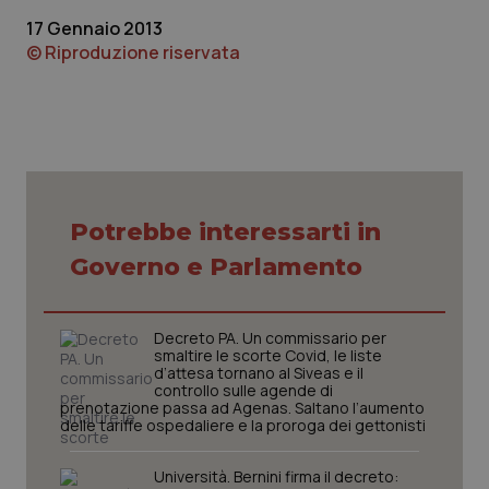
ten
Analytics
pre
17 Gennaio 2013
per
del
mantener
vid
© Riproduzione riservata
lo stato
inco
della
può
sessione.
det
vis
web
uti
nuo
ver
dell
You
Potrebbe interessarti in
__Secure-YNID
.youtube.com
5 mesi 4
Que
settimane
imp
Governo e Parlamento
You
ten
pre
del
vid
Decreto PA. Un commissario per
inco
smaltire le scorte Covid, le liste
può
det
d’attesa tornano al Siveas e il
vis
controllo sulle agende di
web
prenotazione passa ad Agenas. Saltano l’aumento
uti
delle tariffe ospedaliere e la proroga dei gettonisti
nuo
ver
dell
Università. Bernini firma il decreto:
You