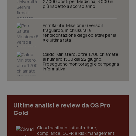
27.000 posti per Medicina, 3.000 in
YSC
Sessione
Que
Google LLC
più rispetto a scorso anno
imp
.youtube.com
You
ten
vis
Pnrr Salute. Missione 6 verso il
vid
traguardo, in chiusura la
rendicontazione degli obiettivi per la
__Secure-
.youtube.com
5 mesi 4
Que
X e ultima rata
ROLLOUT_TOKEN
settimane
imp
You
ges
del
Caldo. Ministero: oltre 1.700 chiamate
e d
al numero 1500 dal 22 giugno.
per
Proseguono monitoraggi e campagna
del
informativa
ute
tracking-sites-
www.quotidianosanita.it
4
Que
ironfish-tracking-
settimane
imp
named-enable
2 giorni
dal
per 
sis
sol
Ultime analisi e review da QS Pro
ute
ide
Gold
Wel
Cloud sanitario: infrastrutture,
compliance, GDPR e Risk management