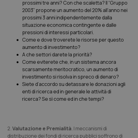
Valle D’Aosta
Oncodermatologia
prossimi tre anni? Con che scaletta? Il “Gruppo
2003” propone un aumento del 20% all’anno nei
Veneto
Oncoematologia
prossimi 3 anni indipendentemente dalla
situazione economica contingente e dalle
pressioni di interessi particolari.
Oncologia & Nutrizione
Come e dove troverete le risorse per questo
aumento di investimento?
Psoriasi & pelle
A che settori darete la priorità?
Come eviterete che, in un sistema ancora
Quotidiano Cardiologia
scarsamente meritocratico, un aumento di
investimento si risolva in spreco di denaro?
Quotidiano Chirurgia
Siete d’accordo su detassare le donazioni agli
enti di ricerca ed in generale le attività di
Quotidiano Oncologia
ricerca? Se sì come ed in che tempi?
Quotidiano Pediatria
2.
Valutazione e Premialità
. I meccanismi di
Rene & patologie urogenitali
distribuzione dei fondi di ricerca pubblici soffrono di