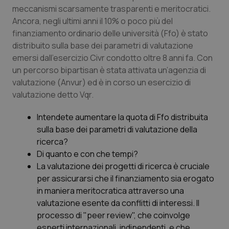
meccanismi scarsamente trasparenti e meritocratici.
Salute orale & impianti
Ancora, negli ultimi anni il 10% o poco più del
finanziamento ordinario delle università (Ffo) è stato
Sangue & coagulazione
distribuito sulla base dei parametri di valutazione
emersi dall’esercizio Civr condotto oltre 8 anni fa. Con
Tiroide
un percorso bipartisan è stata attivata un’agenzia di
valutazione (Anvur) ed è in corso un esercizio di
Tumore al seno
valutazione detto Vqr.
Intendete aumentare la quota di Ffo distribuita
Tumore ovarico
sulla base dei parametri di valutazione della
ricerca?
Tumori del Polmone & Testa Collo
Di quanto e con che tempi?
La valutazione dei progetti di ricerca è cruciale
Tumori gastrointestinali
per assicurarsi che il finanziamento sia erogato
in maniera meritocratica attraverso una
Ulcera & Reflusso
valutazione esente da conflitti di interessi. Il
processo di "peer review", che coinvolge
Vaccini
esperti internazionali, indipendenti, e che