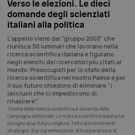
Verso le elezioni. Le dieci
domande degli scienziati
Scienza e Farmaci
italiani alla politica
Studi e Analisi
L’appello viene dal “gruppo 2003” che
Lettere al direttore
riunisce 50 luminari che lavorano nella
ricerca scientifica italiana e figurano
Edizioni Regionali
negli elenchi dei ricercatori più citati al
mondo. Preoccupati per lo stato della
QS Pro
ricerca scientifica nel nostro Paese e per
il suo futuro chiedono di eliminare “i
Professionisti Sanitari.AI
lacciuoli che ci impediscono di
rinascere”.
Abruzzo
QS Pro Gold
“Il tema della ricerca scientifica è assente dalla
campagna elettorale. La ricerca scientifica italiana ha
QS Club
Newsletter
bisogno di un futuro migliore, fatto di investimenti
Basilicata
Artrite & artrosi
strategici, di programmazione, di trasparenza e di