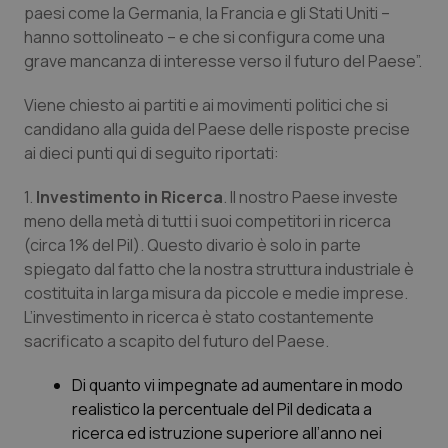
paesi come la Germania, la Francia e gli Stati Uniti –
Piemonte
HIV
hanno sottolineato – e che si configura come una
grave mancanza di interesse verso il futuro del Paese”.
Provincia Autonoma di Bolzano
Infezioni & Febbre
Viene chiesto ai partiti e ai movimenti politici che si
candidano alla guida del Paese delle risposte precise
Provincia Autonoma di Trento
Ipertensione & Scompenso
ai dieci punti qui di seguito riportati:
Puglia
Malattie rare
1.
Investimento in Ricerca
. Il nostro Paese investe
meno della metà di tutti i suoi competitori in ricerca
Sardegna
Malattia di Crohn & Rettocolite Ulcerosa
(circa 1% del Pil). Questo divario è solo in parte
spiegato dal fatto che la nostra struttura industriale è
costituita in larga misura da piccole e medie imprese.
Sicilia
Neuroscienze & patologie neurodegenerative
L’investimento in ricerca è stato costantemente
sacrificato a scapito del futuro del Paese.
Toscana
Obesità
Di quanto vi impegnate ad aumentare in modo
Umbria
Oftalmologia
realistico la percentuale del Pil dedicata a
ricerca ed istruzione superiore all’anno nei