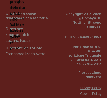
Quotidiano online
Copyright 2013-2026
d'informazione sanitaria
© Homnya Srl
Tutti i diritti sono
riservati
Direttore
responsabile
P.I. e C.F. 13026241003
Luciano Fassari
Iscrizione al ROC
Direttore editoriale
n.34308
Francesco Maria Avitto
Iscrizione Tribunale
di Roma n.115/2013
del 22/05/2013
Riproduzione
riservata
Privacy Policy
Cookie Policy
Accessibilità