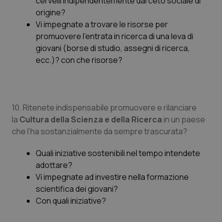
cervelli indipendentemente dal ceto sociale di
origine?
Vi impegnate a trovare le risorse per
promuovere l’entrata in ricerca di una leva di
giovani (borse di studio, assegni di ricerca,
ecc.)? con che risorse?
_ga_KM60CM4NPH
.quotidianosanita.it
1 anno
mes
10. Ritenete indispensabile promuovere e rilanciare
la
Cultura della Scienza e della Ricerca
in un paese
che l’ha sostanzialmente da sempre trascurata?
Quali iniziative sostenibili nel tempo intendete
adottare?
Fornitore
/
Vi impegnate ad investire nella formazione
Nome
Scadenza
Descrizion
Dominio
scientifica dei giovani?
Nome
Fornitore
/
Dominio
Scadenza
Des
_ga_0VMQEQKQ1N
.quotidianosanita.it
1 anno 1
Questo
Con quali iniziative?
mese
cookie
VISITOR_INFO1_LIVE
5 mesi 4
Que
Google LLC
viene
settimane
imp
.youtube.com
utilizzato
You
da Google