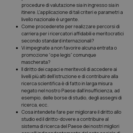
procedure di valutazione sia in ingresso sia in
itinere. L'applicazione di tali criteri e parametri a
livello nazionale è urgente.
Come procederete per realizzare percorsi di
carriera per i ricercatori affidabili e meritocratici
secondo standard internazionali?
Vi impegnate a non favorire alcuna entrata o
promozione “ope legis” comunque
mascherata?
Il diritto dei capaci e meritevoli di accedere ai
PHPSESSID
Sessio
PHP.net
www.quotidianosanita.it
livelli più alti dell’istruzione e di contribuire alla
ricerca scientifica è di fatto in larga misura
negato nel nostro Paese dall’insufficienza, ad
esempio, delle borse di studio, degli assegni di
ricerca, ecc.
Cosa intendete fare per migliorare il diritto allo
studio ed il diritto-dovere a contribuire al
sistema di ricerca del Paese dei nostri migliori