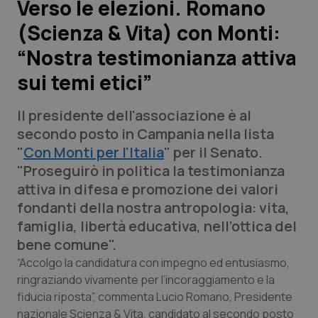
Verso le elezioni. Romano
(Scienza & Vita) con Monti:
Scienza e Farmaci
“Nostra testimonianza attiva
Studi e Analisi
sui temi etici”
Lettere al direttore
Il presidente dell'associazione è al
secondo posto in Campania nella lista
Edizioni Regionali
"
Con Monti per l'Italia
" per il Senato.
"Proseguirò in politica la testimonianza
QS Pro
attiva in difesa e promozione dei valori
fondanti della nostra antropologia: vita,
Professionisti Sanitari.AI
famiglia, libertà educativa, nell’ottica del
bene comune".
Abruzzo
QS Pro Gold
“Accolgo la candidatura con impegno ed entusiasmo,
ringraziando vivamente per l’incoraggiamento e la
QS Club
Newsletter
Basilicata
Artrite & artrosi
fiducia riposta”, commenta Lucio Romano, Presidente
nazionale Scienza & Vita, candidato al secondo posto