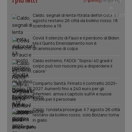
I più letti
[7 giorni]
[30 giorni]
tracking-sites-ironfish-
www.quotidianosanita.it
4
tracking-enable
settim
2 gior
Caldo, segnali di lenta ritirata dell'ondata: il 7
agosto restano 26 città da bollino rosso, l'8
scendono a 19
Covid. Il silenzio di Fauci e il perdono di Biden.
tracking-sites-ironfish-
www.quotidianosanita.it
4
Ma il Quinto Emendamento non è
session-id
settim
2 gior
un’ammissione di colpa
Caldo estremo, FADOI: “Sopra i 40 gradi il
corpo può non riuscire più a disperdere il
calore”
_ga
1 anno
Google LLC
mes
.quotidianosanita.it
Comparto Sanità. Firmato il contratto 2025-
2027. Aumenti fino a 240 euro per gli
infermieri, arriva il capitolo sull'IA e nuove
tutele per il personale
Caldo, l’ondata prosegue. Il 7 agosto 26 città
restano da bollino rosso, solo Bolzano torna
in giallo