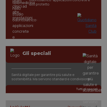
uso protetto
CookieScriptConsent
5 mesi
CookieScript
Gli speciali
settim
www.quotidianosanita.it
Sanità digitale per garantire più salute e
sostenibilità. Ma servono standard e condivisione
Tutti gli speciali