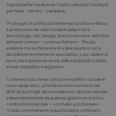
Calabria
Asma & BPCO
(capolista Pier Ferdinando Casini) nella lista Con Monti
per l’Italia – Senato – Campania.
Campania
Car-T
“Proseguirò in politica la testimonianza attiva in difesa
e promozione dei valori fondanti della nostra
Emilia-Romagna
Colesterolo & coronaropatie
antropologia: vita, famiglia, libertà educativa, nell’ottica
del bene comune” – continua Romano – “Risulta
Friuli Venezia Giulia
Dermatite Atopica
evidente che la riflessione di ordine bioetico non è
disciplina eminentemente speculativa, o per addetti ai
Lazio
Diabete & glucometri
lavori, ma è questione anche dalle indubitabili ricadute
a livello biopolitico e legislativo”.
Liguria
Disturbi dell’umore
“La democrazia, come concezione politico-sociale e
Lombardia
Dolore
come ideale etico, si fonda sul riconoscimento dei
diritti dei più fragili, dal concepimento alla fine naturale,
indipendentemente da qualsiasi giudizio circa le loro
Marche
Donna & Salute
condizioni esistenziali” – conclude Lucio Romano –
“Credo convintamente a questa idea e continuerò,
Molise
Epatiti