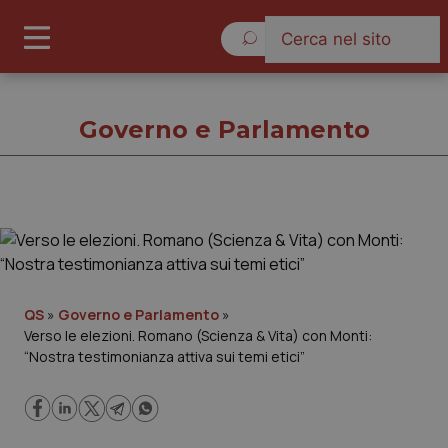
Sabato 8 Agosto 2026
Governo e Parlamento
Governo e Parlamento
Cronache
QS
»
Governo e Parlamento
»
Verso le elezioni. Romano (Scienza & Vita) con Monti:
Governo e Parlamento
“Nostra testimonianza attiva sui temi etici”
Regioni e Asl
Lavoro e Professioni