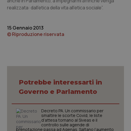
anche in Parlamento, a impegnarmi affinché venga
realizzata: dall’etica della vita all’etica sociale”.
Piemonte
HIV
Provincia Autonoma di Bolzano
Infezioni & Febbre
15 Gennaio 2013
© Riproduzione riservata
Provincia Autonoma di Trento
Ipertensione & Scompenso
Puglia
Malattie rare
Sardegna
Malattia di Crohn & Rettocolite Ulcerosa
Potrebbe interessarti in
Sicilia
Neuroscienze & patologie neurodegenerative
Governo e Parlamento
Toscana
Obesità
Decreto PA. Un commissario per
smaltire le scorte Covid, le liste
Umbria
Oftalmologia
d’attesa tornano al Siveas e il
controllo sulle agende di
prenotazione passa ad Agenas. Saltano l’aumento