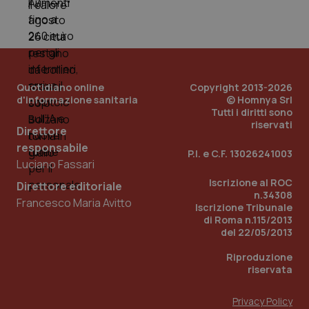
Quotidiano online
Copyright 2013-2026
d'informazione sanitaria
© Homnya Srl
Tutti i diritti sono
riservati
Direttore
responsabile
P.I. e C.F. 13026241003
Luciano Fassari
Iscrizione al ROC
Direttore editoriale
n.34308
Francesco Maria Avitto
Iscrizione Tribunale
PHPSESSID
Sessio
PHP.net
di Roma n.115/2013
www.quotidianosanita.it
del 22/05/2013
Riproduzione
riservata
Privacy Policy