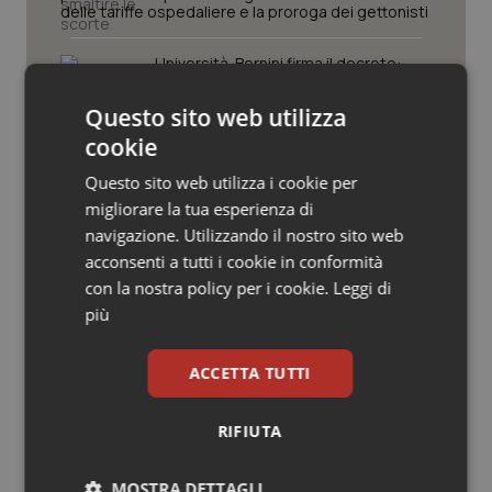
Valle D’Aosta
Oncodermatologia
delle tariffe ospedaliere e la proroga dei gettonisti
Veneto
Oncoematologia
Università. Bernini firma il decreto:
27.000 posti per Medicina, 3.000 in
più rispetto a scorso anno
Questo sito web utilizza
Oncologia & Nutrizione
cookie
Pnrr Salute. Missione 6 verso il
Psoriasi & pelle
Questo sito web utilizza i cookie per
traguardo, in chiusura la
rendicontazione degli obiettivi per la
migliorare la tua esperienza di
X e ultima rata
Quotidiano Cardiologia
navigazione. Utilizzando il nostro sito web
acconsenti a tutti i cookie in conformità
Caldo. Ministero: oltre 1.700 chiamate
Quotidiano Chirurgia
con la nostra policy per i cookie.
Leggi di
al numero 1500 dal 22 giugno.
Proseguono monitoraggi e campagna
più
informativa
Quotidiano Oncologia
ACCETTA TUTTI
Quotidiano Pediatria
RIFIUTA
Ultime analisi e review da QS Pro
Rene & patologie urogenitali
Gold
MOSTRA DETTAGLI