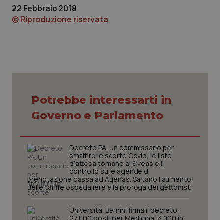
22 Febbraio 2018
© Riproduzione riservata
Potrebbe interessarti in
tracking-sites-ironfish-
www.quotidianosanita.it
4
tracking-enable
settim
Governo e Parlamento
2 gior
Decreto PA. Un commissario per
smaltire le scorte Covid, le liste
tracking-sites-ironfish-
www.quotidianosanita.it
4
d’attesa tornano al Siveas e il
session-id
settim
controllo sulle agende di
2 gior
prenotazione passa ad Agenas. Saltano l’aumento
delle tariffe ospedaliere e la proroga dei gettonisti
Università. Bernini firma il decreto:
_ga
1 anno
Google LLC
27.000 posti per Medicina, 3.000 in
mes
.quotidianosanita.it