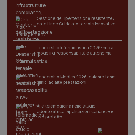
PHPSESSID
Sessio
PHP.net
www.quotidianosanita.it
Gestione dell'Ipertensione resistente:
dalle Linee Guida alle terapie innovative
Leadership Infermieristica 2026: nuovi
modelli di responsabilità e autonomia
Leadership Medica 2026: guidare team
clinici ad alte prestazioni
AI e telemedicina nello studio
odontoiatrico: applicazioni concrete e
uso protetto
_ga_KM60CM4NPH
.quotidianosanita.it
1 anno
mes