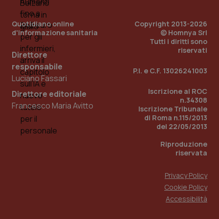
per
del
ute
Quotidiano online
Copyright 2013-2026
tracking-sites-
www.quotidianosanita.it
4
Que
d'informazione sanitaria
© Homnya Srl
ironfish-tracking-
settimane
imp
Tutti i diritti sono
named-enable
2 giorni
dal
riservati
per 
Direttore
sis
sol
responsabile
P.I. e C.F. 13026241003
ute
Luciano Fassari
ide
Wel
Iscrizione al ROC
Direttore editoriale
n.34308
Francesco Maria Avitto
Iscrizione Tribunale
di Roma n.115/2013
del 22/05/2013
Riproduzione
riservata
Privacy Policy
Cookie Policy
Accessibilità