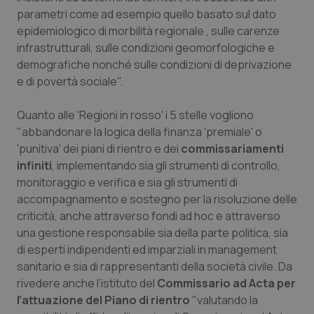
Valle D’Aosta
Oncodermatologia
parametri come ad esempio quello basato sul dato
epidemiologico di morbilità regionale , sulle carenze
Veneto
Oncoematologia
infrastrutturali, sulle condizioni geomorfologiche e
demografiche nonché sulle condizioni di deprivazione
Oncologia & Nutrizione
e di povertà sociale".
Psoriasi & pelle
Quanto alle 'Regioni in rosso' i 5 stelle vogliono
"abbandonare la logica della finanza 'premiale' o
Quotidiano Cardiologia
'punitiva' dei piani di rientro e dei
commissariamenti
infiniti
, implementando sia gli strumenti di controllo,
monitoraggio e verifica e sia gli strumenti di
Quotidiano Chirurgia
accompagnamento e sostegno per la risoluzione delle
criticità, anche attraverso fondi ad hoc e attraverso
Quotidiano Oncologia
una gestione responsabile sia della parte politica, sia
di esperti indipendenti ed imparziali in management
Quotidiano Pediatria
sanitario e sia di rappresentanti della società civile. Da
rivedere anche l’istituto del
Commissario ad Acta per
Rene & patologie urogenitali
l’attuazione del Piano di rientro
"valutando la