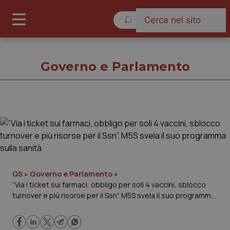
Domenica 9 Agosto 2026
Governo e Parlamento
Governo e Parlamento
Cronache
Governo e Parlamento
QS
»
Governo e Parlamento
»
“Via i ticket sui farmaci, obbligo per soli 4 vaccini, sblocco
turnover e più risorse per il Ssn”. M5S svela il suo programma
Regioni e Asl
sulla sanità
Lavoro e Professioni