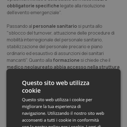
obbligatorie specifiche
legate alla risoluzione
dell'evento emergenziale".
Passando al
personale sanitario
si punta allo
"sblocco del turnover, attuazione delle procedure di
mobilità interregionale del personale sanitario,
stabilizzazione del personale precario e piano
ordinario ed esaustivo di assunzioni dei sanitari
mancanti". Quanto alla
formazione
si chiede che il
medico neolaureato abbia accesso nella struttura
sanitaria
"per conseguire le abilità teoriche e
tecnico-pratiche necessarie allo svolgimento della
Questo sito web utilizza
specializzazione medica prescelta, con la possibilità di
cookie
continuare a svolgere la sua attività di medico
Questo sito web utilizza i cookie per
specialista anche nella medesima struttura in cui si è
migliorare la tua esperienza di
formato". Realizzare, dunque, il cosiddetto "Ospedale
navigazione. Utilizzando il nostro sito web
d'insegnamento" integrato "da un punto di vista
acconsenti a tutti i cookie in conformità
didattico-formativo da parte degli Atenei, invertendo il
con la nostra policy per i cookie.
Leggi di