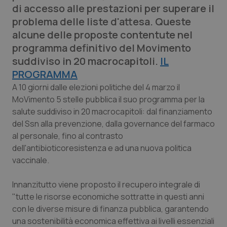
di accesso alle prestazioni per superare il
Calabria
Asma & BPCO
problema delle liste d'attesa. Queste
alcune delle proposte contentute nel
Campania
Car-T
programma definitivo del Movimento
suddiviso in 20 macrocapitoli.
Emilia-Romagna
Colesterolo & coronaropatie
IL
PROGRAMMA
Friuli Venezia Giulia
Dermatite Atopica
A 10 giorni dalle elezioni politiche del 4 marzo il
MoVimento 5 stelle pubblica il suo programma per la
salute suddiviso in 20 macrocapitoli: dal finanziamento
Lazio
Diabete & glucometri
del Ssn alla prevenzione, dalla governance del farmaco
al personale, fino al contrasto
Liguria
Disturbi dell’umore
dell'antibioticoresistenza e ad una nuova politica
vaccinale.
Lombardia
Dolore
Innanzitutto viene proposto il recupero integrale di
Marche
Donna & Salute
"tutte le risorse economiche sottratte in questi anni
con le diverse misure di finanza pubblica, garantendo
Molise
Epatiti
una sostenibilità economica effettiva ai livelli essenziali