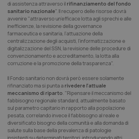
di assistenza attraverso il
rifinanziamento del fondo
Piemonte
HIV
sanitario nazionale
". Il recupero delle risorse dovrà
avvenire "attraverso un’efficace lotta agli sprechi e alle
inefficienze, la revisione della governance
Provincia Autonoma di Bolzano
Infezioni & Febbre
farmaceutica e sanitaria, l’attuazione della
centralizzazione degli acquisti, l’informatizzazione e
Provincia Autonoma di Trento
Ipertensione & Scompenso
digitalizzazione del SSN, la revisione delle procedure di
convenzionamento e accreditamento, la lotta alla
Puglia
Malattie rare
corruzione e la promozione della trasparenza".
Sardegna
Malattia di Crohn & Rettocolite Ulcerosa
Il Fondo sanitario non dovrà però essere solamente
rifinanziato ma si punta a
rivedere l'attuale
Sicilia
Neuroscienze & patologie neurodegenerative
meccanismo di riparto
. "Ripensare il meccanismo del
fabbisogno regionale standard, attualmente basato
Toscana
Obesità
sul parametro capitario in rapporto alla popolazione
pesata, correlando invece il fabbisogno al reale e
diversificato bisogno della comunità e alla domanda di
Umbria
Oftalmologia
salute sulla base della prevalenza di patologie
insistenti su determinati territori, introducendo altri