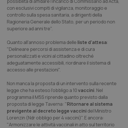
possibilità di affidare l’incarico di Commissario ad Acta,
Salute orale & impianti
con esclusivi compiti di vigilanza, monitoraggio e
controllo sulla spesa sanitaria, a dirigenti della
Sangue & coagulazione
Ragioneria Generale dello Stato, per un periodo non
superiore ad anni tre".
Tiroide
Quanto all'annoso problema delle
liste d'attesa
:
"Delineare percorsi di assistenza e di cura
Tumore al seno
personalizzati e vicini al cittadino oltreché
adeguatamente accessibili, riordinare il sistema di
Tumore ovarico
accesso alle prestazioni".
Tumori del Polmone & Testa Collo
Non manca la proposta di un intervento sulla recente
legge che ha esteso l'obbligo a 10
vaccini
. Nel
Tumori gastrointestinali
programma il M5S riprende quanto previsto dalla
proposta di legge Taverna: "
Ritornare al sistema
Ulcera & Reflusso
previgente al decreto legge vaccini
del Ministro
Lorenzin (Ndr obbligo per 4 vaccini)". E ancora:
"Armonizzare le attività vaccinali in atto sul territorio
Vaccini