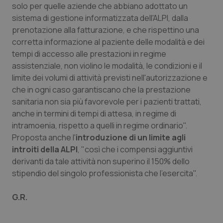
protette del sito. Il sito web non è in grado di
solo per quelle aziende che abbiano adottato un
funzionare correttamente senza questi cookie.
sistema di gestione informatizzata dell'ALPI, dalla
Nome
Fornitore
/
Dominio
Scaden
prenotazione alla fatturazione, e che rispettino una
VISITOR_PRIVACY_METADATA
5 mesi
YouTube
corretta informazione al paziente delle modalità e dei
settim
.youtube.com
tempi di accesso alle prestazioni in regime
assistenziale, non violino le modalità, le condizioni e il
limite dei volumi di attività previsti nell'autorizzazione e
che in ogni caso garantiscano che la prestazione
sanitaria non sia più favorevole per i pazienti trattati,
anche in termini di tempi di attesa, in regime di
intramoenia, rispetto a quelli in regime ordinario".
Proposta anche l'
introduzione di un limite agli
introiti della ALPI
, "così che i compensi aggiuntivi
derivanti da tale attività non superino il 150% dello
stipendio del singolo professionista che l'esercita".
G.R.
CookieScriptConsent
5 mesi
CookieScript
settim
www.quotidianosanita.it