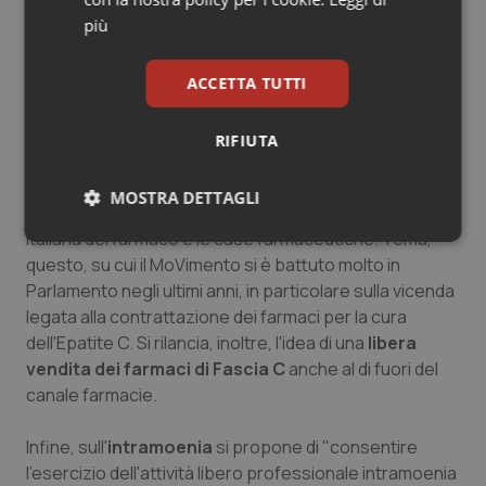
paradigma della formazione dei medici attualmente
più
governata dalle Università e affidando la formazione
specialistica del medico alle strutture sanitarie".
ACCETTA TUTTI
Arriviamo così alle proposte sulle
politiche del
farmaco
. Qui, tra le diverse proposte, si rilancia l'idea
RIFIUTA
di un'
abolizione dei ticket sui farmaci
e quella di
introdurre
l'obbligo di trasparenza e pubblicità nella
MOSTRA DETTAGLI
contrattazione del prezzo dei farmaci
fra l'agenzia
italiana del farmaco e le case farmaceutiche. Tema,
Necessari
Statistici
Marketing
questo, su cui il MoVimento si è battuto molto in
Parlamento negli ultimi anni, in particolare sulla vicenda
legata alla contrattazione dei farmaci per la cura
dell'Epatite C. Si rilancia, inoltre, l'idea di una
libera
vendita dei farmaci di Fascia C
anche al di fuori del
canale farmacie.
Necessari
Statistici
Marketing
I cookie necessari contribuiscono a rendere fruibile il
Infine, sull'
intramoenia
si propone di "consentire
sito web abilitandone funzionalità di base quali la
l'esercizio dell'attività libero professionale intramoenia
navigazione sulle pagine e l'accesso alle aree