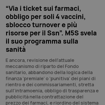
“Via i ticket sui farmaci,
Scienza e Farmaci
obbligo per soli 4 vaccini,
sblocco turnover e più
Studi e Analisi
risorse per il Ssn”. M5S svela
Lettere al direttore
il suo programma sulla
Edizioni Regionali
sanità
QS Pro
E ancora, revisione dell'attuale
meccanismo di riparto del Fondo
Professionisti Sanitari.AI
sanitario, abbandono della logica della
finanza 'premiale' o 'punitiva' dei piani di
rientro e dei commissariamenti, stretta
Abruzzo
QS Pro Gold
sull'intramoenia, obbligo di trasparenza e
QS Club
Newsletter
pubblicità nella contrattazione del
Basilicata
Artrite & artrosi
prezzo dei farmaci, e riordino del sistema