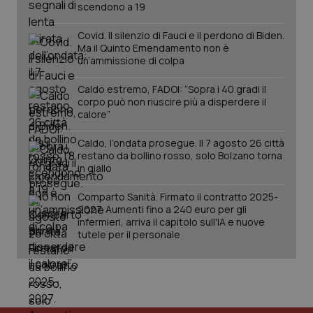
scendono a 19
__Secure-YNID
.youtube.com
5 mesi 4
Que
settimane
imp
You
Covid. Il silenzio di Fauci e il perdono di Biden.
ten
Ma il Quinto Emendamento non è
pre
un’ammissione di colpa
del
vid
inco
Caldo estremo, FADOI: “Sopra i 40 gradi il
può
det
corpo può non riuscire più a disperdere il
vis
calore”
web
uti
nuo
Caldo, l’ondata prosegue. Il 7 agosto 26 città
ver
restano da bollino rosso, solo Bolzano torna
dell
in giallo
You
YSC
Sessione
Que
Google LLC
Comparto Sanità. Firmato il contratto 2025-
imp
.youtube.com
You
2027. Aumenti fino a 240 euro per gli
ten
infermieri, arriva il capitolo sull'IA e nuove
vis
tutele per il personale
vid
__Secure-
.youtube.com
5 mesi 4
Que
ROLLOUT_TOKEN
settimane
imp
You
ges
del
e d