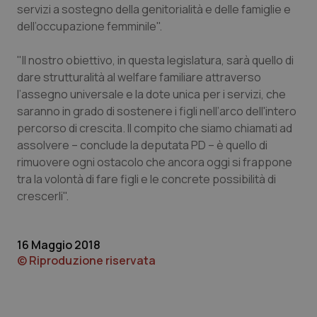
servizi a sostegno della genitorialità e delle famiglie e
Piemonte
HIV
dell’occupazione femminile".
"Il nostro obiettivo, in questa legislatura, sarà quello di
Provincia Autonoma di Bolzano
Infezioni & Febbre
dare strutturalità al welfare familiare attraverso
l’assegno universale e la dote unica per i servizi, che
Provincia Autonoma di Trento
Ipertensione & Scompenso
saranno in grado di sostenere i figli nell’arco dell'intero
percorso di crescita. Il compito che siamo chiamati ad
Puglia
Malattie rare
assolvere – conclude la deputata PD – è quello di
rimuovere ogni ostacolo che ancora oggi si frappone
Sardegna
Malattia di Crohn & Rettocolite Ulcerosa
tra la volontà di fare figli e le concrete possibilità di
crescerli".
Sicilia
Neuroscienze & patologie neurodegenerative
16 Maggio 2018
Toscana
Obesità
© Riproduzione riservata
Umbria
Oftalmologia