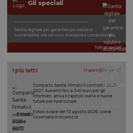
Gli speciali
Sanità digitale per garantire più salute e
sostenibilità. Ma servono standard e condivisione
tracking-sites-ironfish-
www.quotidianosanita.it
4
tracking-enable
settim
Tutti gli speciali
2 gior
I più letti
[7 giorni]
[30 giorni]
tracking-sites-ironfish-
www.quotidianosanita.it
4
session-id
settim
2 gior
Comparto Sanità. Firmato il contratto 2025-
2027. Aumenti fino a 240 euro per gli
infermieri, arriva il capitolo sull'IA e nuove
tutele per il personale
_ga
1 anno
Google LLC
Eclissi solare del 12 agosto 2026, come
mes
.quotidianosanita.it
osservarla in sicurezza