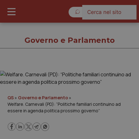
Venerdì 7 Agosto 2026
Governo e Parlamento
Governo e Parlamento
Cronache
QS
»
Governo e Parlamento
»
Welfare. Carnevali (PD): “Politiche familiari continuino ad
Governo e Parlamento
essere in agenda politica prossimo governo”
Regioni e Asl
Lavoro e Professioni