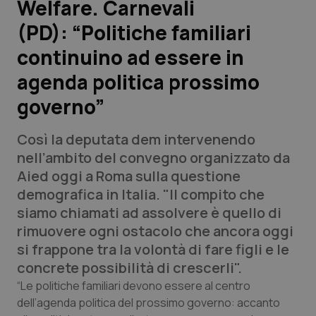
Welfare. Carnevali
(PD): “Politiche familiari
Scienza e Farmaci
continuino ad essere in
Studi e Analisi
agenda politica prossimo
governo”
Lettere al direttore
Così la deputata dem intervenendo
Edizioni Regionali
nell’ambito del convegno organizzato da
Aied oggi a Roma sulla questione
QS Pro
demografica in Italia. "Il compito che
siamo chiamati ad assolvere è quello di
Professionisti Sanitari.AI
rimuovere ogni ostacolo che ancora oggi
si frappone tra la volontà di fare figli e le
Abruzzo
QS Pro Gold
concrete possibilità di crescerli".
QS Club
Newsletter
“Le politiche familiari devono essere al centro
Basilicata
Artrite & artrosi
dell’agenda politica del prossimo governo: accanto