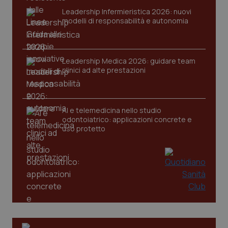
VISITOR_PRIVACY_METADATA
5 mesi
YouTube
Leadership Infermieristica 2026: nuovi
settim
.youtube.com
modelli di responsabilità e autonomia
Leadership Medica 2026: guidare team
clinici ad alte prestazioni
AI e telemedicina nello studio
odontoiatrico: applicazioni concrete e
uso protetto
CookieScriptConsent
5 mesi
CookieScript
settim
www.quotidianosanita.it