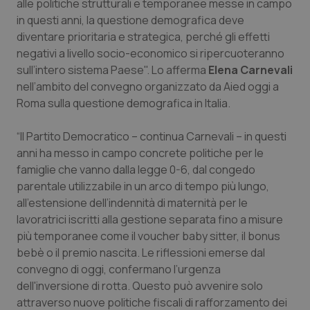
alle politiche strutturali e temporanee messe in campo
Calabria
Asma & BPCO
in questi anni, la questione demografica deve
diventare prioritaria e strategica, perché gli effetti
Campania
Car-T
negativi a livello socio-economico si ripercuoteranno
sull’intero sistema Paese". Lo afferma
Elena Carnevali
Emilia-Romagna
Colesterolo & coronaropatie
nell’ambito del convegno organizzato da Aied oggi a
Roma sulla questione demografica in Italia.
Friuli Venezia Giulia
Dermatite Atopica
“Il Partito Democratico – continua Carnevali – in questi
anni ha messo in campo concrete politiche per le
Lazio
Diabete & glucometri
famiglie che vanno dalla legge 0-6, dal congedo
parentale utilizzabile in un arco di tempo più lungo,
Liguria
Disturbi dell’umore
all’estensione dell’indennità di maternità per le
lavoratrici iscritti alla gestione separata fino a misure
Lombardia
Dolore
più temporanee come il voucher baby sitter, il bonus
bebè o il premio nascita. Le riflessioni emerse dal
Marche
Donna & Salute
convegno di oggi, confermano l’urgenza
dell'inversione di rotta. Questo può avvenire solo
Molise
Epatiti
attraverso nuove politiche fiscali di rafforzamento dei