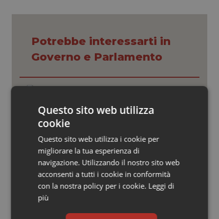
Valle D’Aosta
Oncodermatologia
Veneto
Oncoematologia
Potrebbe interessarti in
Oncologia & Nutrizione
Governo e Parlamento
Psoriasi & pelle
Caldo. Ministero: oltre 1.700 chiamate
al numero 1500 dal 22 giugno.
Quotidiano Cardiologia
Proseguono monitoraggi e campagna
Questo sito web utilizza
informativa
cookie
Quotidiano Chirurgia
Covid. Conte in Commissione: “Ho
Questo sito web utilizza i cookie per
consegnato documento anonimo su
migliorare la tua esperienza di
mascherine contraffatte in Procura.
Quotidiano Oncologia
Diffido Palazzo Chigi dal pagare 100
navigazione. Utilizzando il nostro sito web
milioni a Jc Electronics”
acconsenti a tutti i cookie in conformità
Quotidiano Pediatria
con la nostra policy per i cookie.
Leggi di
Decreto Pnrr. Ok definitivo del Senato:
più
via libera al nuovo Policlinico Umberto
Rene & patologie urogenitali
I e proroga antincendio per gli
ospedali