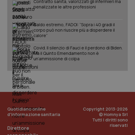
Contratto sanità, valorizzati gli infermieri ma
penalizzate le altre professioni
Caldo estremo, FADOI: “Sopra i 40 gradi il
corpo può non riuscire più a disperdere il
calore”
Covid. Il silenzio di Fauci e il perdono di Biden.
Ma il Quinto Emendamento non è
un’ammissione di colpa
Quotidiano online
Copyright 2013-2026
d'informazione sanitaria
© Homnya Srl
Tutti i diritti sono
riservati
PHPSESSID
Sessio
Direttore
PHP.net
www.quotidianosanita.it