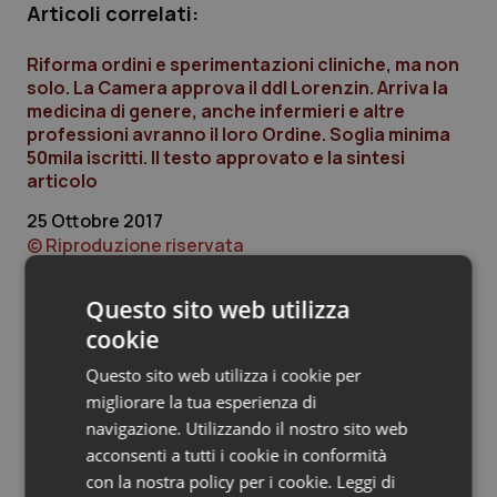
Articoli correlati:
Piemonte
HIV
Riforma ordini e sperimentazioni cliniche, ma non
solo. La Camera approva il ddl Lorenzin. Arriva la
Provincia Autonoma di Bolzano
Infezioni & Febbre
medicina di genere, anche infermieri e altre
professioni avranno il loro Ordine. Soglia minima
Provincia Autonoma di Trento
Ipertensione & Scompenso
50mila iscritti. Il testo approvato e la sintesi
articolo
Puglia
Malattie rare
25 Ottobre 2017
© Riproduzione riservata
Sardegna
Malattia di Crohn & Rettocolite Ulcerosa
Questo sito web utilizza
Sicilia
Neuroscienze & patologie neurodegenerative
cookie
Ultime analisi e review da QS Pro
Gold
Questo sito web utilizza i cookie per
Toscana
Obesità
migliorare la tua esperienza di
Cloud sanitario: infrastrutture,
navigazione. Utilizzando il nostro sito web
Umbria
Oftalmologia
compliance, GDPR e Risk management
acconsenti a tutti i cookie in conformità
con la nostra policy per i cookie.
Leggi di