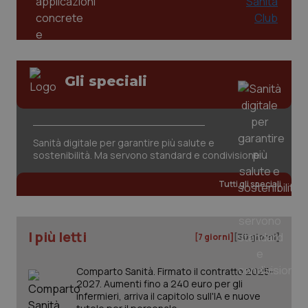
funzionare correttamente senza questi cookie.
Salute orale & impianti
Nome
Fornitore
/
Dominio
Scaden
VISITOR_PRIVACY_METADATA
5 mesi
YouTube
Sangue & coagulazione
settim
.youtube.com
Gli speciali
Tiroide
Tumore al seno
Sanità digitale per garantire più salute e
sostenibilità. Ma servono standard e condivisione
Tumore ovarico
Tutti gli speciali
Tumori del Polmone & Testa Collo
Tumori gastrointestinali
I più letti
[7 giorni]
[30 giorni]
Ulcera & Reflusso
CookieScriptConsent
5 mesi
CookieScript
Comparto Sanità. Firmato il contratto 2025-
settim
www.quotidianosanita.it
2027. Aumenti fino a 240 euro per gli
infermieri, arriva il capitolo sull'IA e nuove
Vaccini