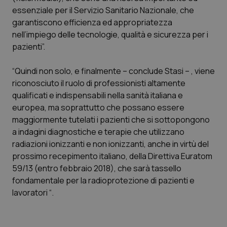
Calabria
Asma & BPCO
essenziale per il Servizio Sanitario Nazionale, che
garantiscono efficienza ed appropriatezza
Campania
Car-T
nell’impiego delle tecnologie, qualità e sicurezza per i
pazienti”.
Emilia-Romagna
Colesterolo & coronaropatie
“Quindi non solo, e finalmente – conclude Stasi – , viene
riconosciuto il ruolo di professionisti altamente
Friuli Venezia Giulia
Dermatite Atopica
qualificati e indispensabili nella sanità italiana e
europea, ma soprattutto che possano essere
Lazio
Diabete & glucometri
maggiormente tutelati i pazienti che si sottopongono
a indagini diagnostiche e terapie che utilizzano
Liguria
Disturbi dell’umore
radiazioni ionizzanti e non ionizzanti, anche in virtù del
prossimo recepimento italiano, della Direttiva Euratom
Lombardia
Dolore
59/13 (entro febbraio 2018), che sarà tassello
fondamentale per la radioprotezione di pazienti e
Marche
Donna & Salute
lavoratori “.
Molise
Epatiti