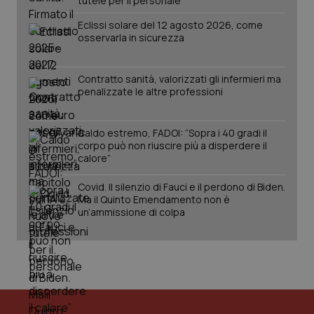
tutele per il personale
Eclissi solare del 12 agosto 2026, come
osservarla in sicurezza
Contratto sanità, valorizzati gli infermieri ma
penalizzate le altre professioni
Caldo estremo, FADOI: “Sopra i 40 gradi il
tracking-sites-ironfish-
www.quotidianosanita.it
4
corpo può non riuscire più a disperdere il
tracking-enable
settim
2 gior
calore”
Covid. Il silenzio di Fauci e il perdono di Biden.
Ma il Quinto Emendamento non è
un’ammissione di colpa
tracking-sites-ironfish-
www.quotidianosanita.it
4
session-id
settim
2 gior
_ga
1 anno
Google LLC
mes
.quotidianosanita.it