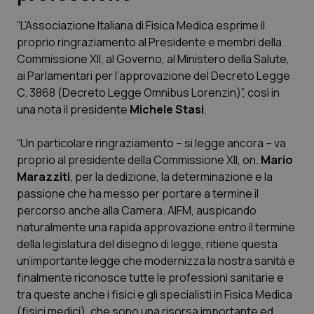
“L’Associazione Italiana di Fisica Medica esprime il
Scienza e Farmaci
proprio ringraziamento al Presidente e membri della
Commissione XII, al Governo, al Ministero della Salute,
Studi e Analisi
ai Parlamentari per l’approvazione del Decreto Legge
C. 3868 (Decreto Legge Omnibus Lorenzin)”, così in
Lettere al direttore
una nota il presidente
Michele Stasi
.
Edizioni Regionali
“Un particolare ringraziamento – si legge ancora – va
proprio al presidente della Commissione XII, on.
Mario
Marazziti
, per la dedizione, la determinazione e la
QS Pro
passione che ha messo per portare a termine il
percorso anche alla Camera. AIFM, auspicando
Professionisti Sanitari.AI
naturalmente una rapida approvazione entro il termine
della legislatura del disegno di legge, ritiene questa
Abruzzo
QS Pro Gold
un’importante legge che modernizza la nostra sanità e
finalmente riconosce tutte le professioni sanitarie e
QS Club
Newsletter
Basilicata
Artrite & artrosi
tra queste anche i fisici e gli specialisti in Fisica Medica
(fisici medici), che sono una risorsa importante ed