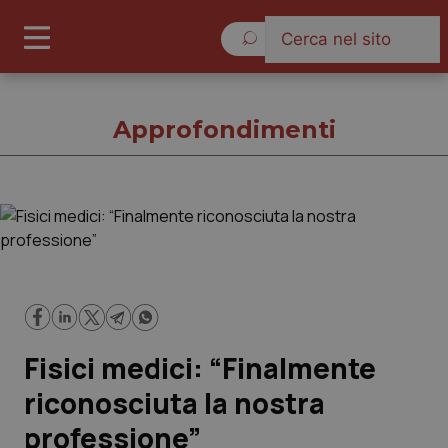
Giovedì 6 Agosto 2026
Approfondimenti
Approfondimenti
Cronache
Governo e Parlamento
Fisici medici: “Finalmente
Regioni e Asl
riconosciuta la nostra
professione”
Lavoro e Professioni