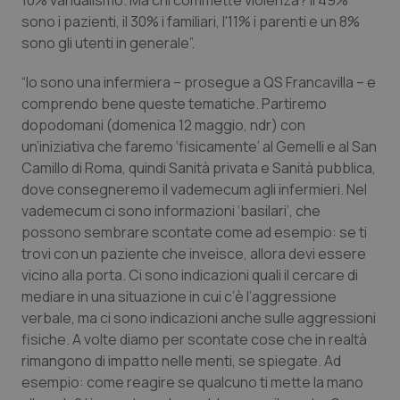
10% vandalismo. Ma chi commette violenza? Il 49%
Valle D’Aosta
Oncodermatologia
sono i pazienti, il 30% i familiari, l'11% i parenti e un 8%
sono gli utenti in generale”.
Veneto
Oncoematologia
“Io sono una infermiera – prosegue a
QS
Francavilla – e
Oncologia & Nutrizione
comprendo bene queste tematiche. Partiremo
dopodomani (domenica 12 maggio,
ndr
) con
Psoriasi & pelle
un’iniziativa che faremo ‘fisicamente’ al Gemelli e al San
Camillo di Roma, quindi Sanità privata e Sanità pubblica,
Quotidiano Cardiologia
dove consegneremo il vademecum agli infermieri. Nel
vademecum ci sono informazioni ‘basilari’, che
possono sembrare scontate come ad esempio: se ti
Quotidiano Chirurgia
trovi con un paziente che inveisce, allora devi essere
vicino alla porta. Ci sono indicazioni quali il cercare di
Quotidiano Oncologia
mediare in una situazione in cui c’è l’aggressione
verbale, ma ci sono indicazioni anche sulle aggressioni
Quotidiano Pediatria
fisiche. A volte diamo per scontate cose che in realtà
rimangono di impatto nelle menti, se spiegate. Ad
Rene & patologie urogenitali
esempio: come reagire se qualcuno ti mette la mano