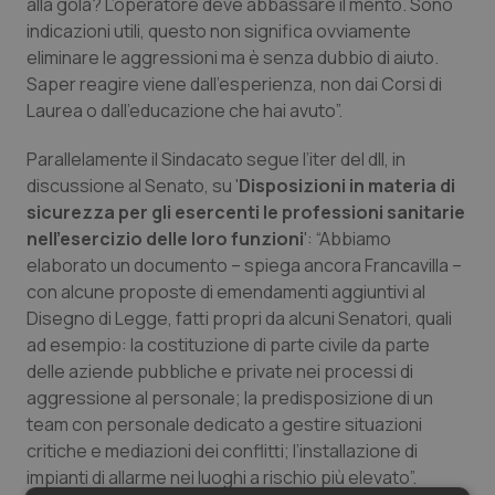
alla gola? L’operatore deve abbassare il mento. Sono
Salute orale & impianti
indicazioni utili, questo non significa ovviamente
eliminare le aggressioni ma è senza dubbio di aiuto.
Sangue & coagulazione
Saper reagire viene dall’esperienza, non dai Corsi di
Laurea o dall’educazione che hai avuto”.
Tiroide
Parallelamente il Sindacato segue l’iter del dll, in
discussione al Senato, su '
Disposizioni in materia di
Tumore al seno
sicurezza per gli esercenti le professioni sanitarie
nell’esercizio delle loro funzioni
': “Abbiamo
Tumore ovarico
elaborato un documento – spiega ancora Francavilla –
con alcune proposte di emendamenti aggiuntivi al
Tumori del Polmone & Testa Collo
Disegno di Legge, fatti propri da alcuni Senatori, quali
ad esempio: la costituzione di parte civile da parte
Tumori gastrointestinali
delle aziende pubbliche e private nei processi di
aggressione al personale; la predisposizione di un
team con personale dedicato a gestire situazioni
Ulcera & Reflusso
critiche e mediazioni dei conflitti; l’installazione di
impianti di allarme nei luoghi a rischio più elevato”.
Vaccini