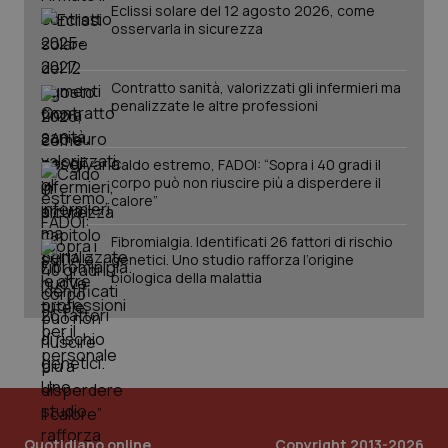
Eclissi solare del 12 agosto 2026, come
osservarla in sicurezza
Contratto sanità, valorizzati gli infermieri ma
penalizzate le altre professioni
_ga_KM60CM4NPH
.quotidianosanita.it
1 anno
Caldo estremo, FADOI: “Sopra i 40 gradi il
mes
corpo può non riuscire più a disperdere il
calore”
Fibromialgia. Identificati 26 fattori di rischio
genetici. Uno studio rafforza l’origine
biologica della malattia
Fornitore
/
Nome
Scadenza
Descrizion
Dominio
Nome
Fornitore
/
Dominio
Scadenza
Des
_ga_0VMQEQKQ1N
.quotidianosanita.it
1 anno 1
Questo
mese
cookie
VISITOR_INFO1_LIVE
5 mesi 4
Que
Google LLC
viene
settimane
imp
.youtube.com
utilizzato
You
Quotidiano online
Copyright 2013-2026