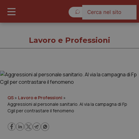
Giovedì 6 Agosto 2026
Lavoro e Professioni
Lavoro e Professioni
Cronache
QS
»
Lavoro e Professioni
»
Aggressioni al personale sanitario. Al via la campagna di Fp
Governo e Parlamento
Cgil per contrastare il fenomeno
Regioni e Asl
Lavoro e Professioni