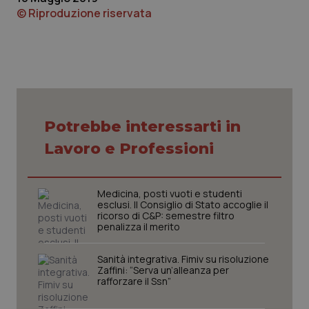
© Riproduzione riservata
Necessari
Statistici
Marketing
I cookie necessari contribuiscono a rendere fruibile il
sito web abilitandone funzionalità di base quali la
Potrebbe interessarti in
navigazione sulle pagine e l'accesso alle aree
protette del sito. Il sito web non è in grado di
Lavoro e Professioni
funzionare correttamente senza questi cookie.
Nome
Fornitore
/
Dominio
Scaden
VISITOR_PRIVACY_METADATA
5 mesi
YouTube
Medicina, posti vuoti e studenti
settim
.youtube.com
esclusi. Il Consiglio di Stato accoglie il
ricorso di C&P: semestre filtro
penalizza il merito
Sanità integrativa. Fimiv su risoluzione
Zaffini: “Serva un’alleanza per
rafforzare il Ssn”