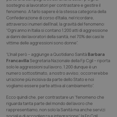
Calabria
Asma & BPCO
sostegno ai lavoratori per contrastare e gestire il
fenomeno. A farlo sapere è la stessa categoria della
Campania
Car-T
Confederazione di corso d’Italia, nel ricordare,
attraverso i numeri dell’Inail, la gravità del fenomeno:
“Ogni anno in Italia si contano 1.200 atti di aggressione
Emilia-Romagna
Colesterolo & coronaropatie
ai danni dei lavoratori della sanità, nel 70% dei casi le
vittime delle aggressioni sono donne”.
Friuli Venezia Giulia
Dermatite Atopica
“L’Inail però – aggiunge a
Quotidiano Sanità
Barbara
Lazio
Diabete & glucometri
Francavilla
Segretaria Nazionale della Fp Cgil – riporta
solo le aggressioni sul lavoro, 1.200 dunque è un
Liguria
Disturbi dell’umore
numero sottostimato, a nostro avviso; occorrerebbe
un’azione più incisiva da parte dello Stato e noi
Lombardia
Dolore
vogliamo essere parte attiva al cambiamento”.
Ecco quindi che, per contrastare un “fenomeno che
Marche
Donna & Salute
riguarda tanta parte del mondo del lavoro che
rappresentiamo, non solo la Sanità ma anche servizi
Molise
Epatiti
sociali e di accoglienza e integrazione”, la Fp Cgil