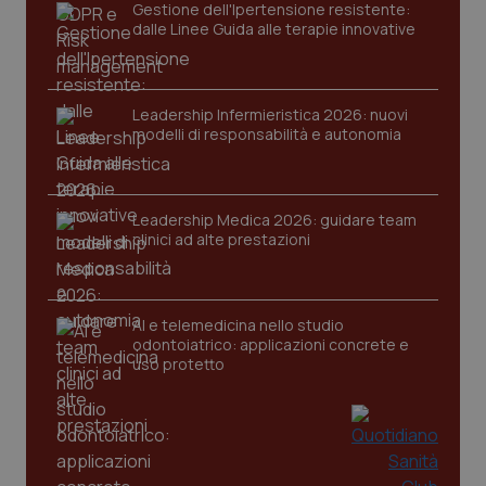
Gestione dell'Ipertensione resistente:
dalle Linee Guida alle terapie innovative
tracking-sites-ironfish-
www.quotidianosanita.it
4
session-id
settim
2 gior
Leadership Infermieristica 2026: nuovi
modelli di responsabilità e autonomia
_ga
1 anno
Google LLC
mes
.quotidianosanita.it
Leadership Medica 2026: guidare team
clinici ad alte prestazioni
AI e telemedicina nello studio
odontoiatrico: applicazioni concrete e
uso protetto