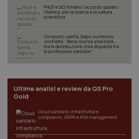
FNCF e SCI firmano l’accordo quadro
Chimica, per la ricerca e la cultura
scientifica
Comparto sanità. Siaps su rinnovo
contratto: “Bene risorse stanziate,
ma la distribuzione crea disparità tra
CookieScriptConsent
5 mesi
CookieScript
le professioni sanitarie”
settim
www.quotidianosanita.it
Ultime analisi e review da QS Pro
Gold
Cloud sanitario: infrastrutture,
compliance, GDPR e Risk management
tracking-sites-ironfish-
www.quotidianosanita.it
4
tracking-enable
settim
2 gior