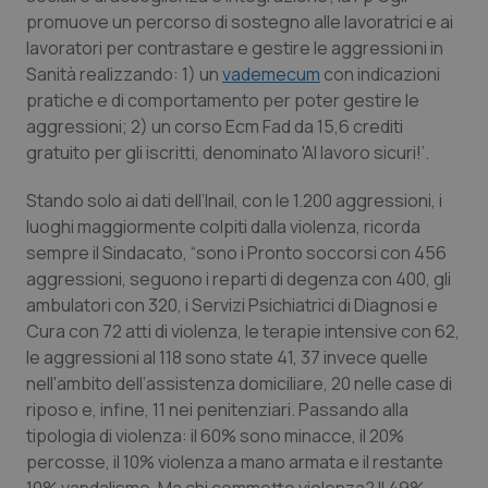
promuove un percorso di sostegno alle lavoratrici e ai
Piemonte
HIV
lavoratori per contrastare e gestire le aggressioni in
Sanità realizzando: 1) un
vademecum
con indicazioni
Provincia Autonoma di Bolzano
Infezioni & Febbre
pratiche e di comportamento per poter gestire le
aggressioni; 2) un corso Ecm Fad da 15,6 crediti
Provincia Autonoma di Trento
Ipertensione & Scompenso
gratuito per gli iscritti, denominato 'Al lavoro sicuri!’.
Stando solo ai dati dell’Inail, con le 1.200 aggressioni, i
Puglia
Malattie rare
luoghi maggiormente colpiti dalla violenza, ricorda
sempre il Sindacato, “sono i Pronto soccorsi con 456
Sardegna
Malattia di Crohn & Rettocolite Ulcerosa
aggressioni, seguono i reparti di degenza con 400, gli
ambulatori con 320, i Servizi Psichiatrici di Diagnosi e
Sicilia
Neuroscienze & patologie neurodegenerative
Cura con 72 atti di violenza, le terapie intensive con 62,
le aggressioni al 118 sono state 41, 37 invece quelle
Toscana
Obesità
nell'ambito dell’assistenza domiciliare, 20 nelle case di
riposo e, infine, 11 nei penitenziari. Passando alla
Umbria
Oftalmologia
tipologia di violenza: il 60% sono minacce, il 20%
percosse, il 10% violenza a mano armata e il restante