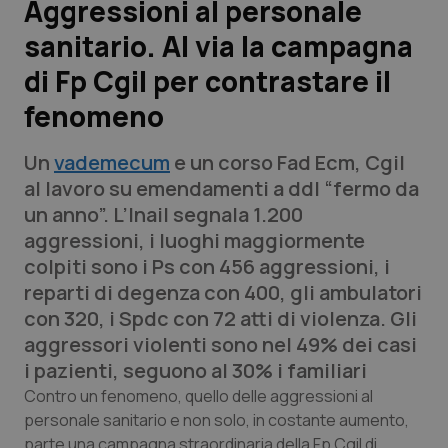
Aggressioni al personale
sanitario. Al via la campagna
Scienza e Farmaci
di Fp Cgil per contrastare il
Studi e Analisi
fenomeno
Lettere al direttore
Un
vademecum
e un corso Fad Ecm, Cgil
al lavoro su emendamenti a ddl “fermo da
Edizioni Regionali
un anno”. L’Inail segnala 1.200
aggressioni, i luoghi maggiormente
QS Pro
colpiti sono i Ps con 456 aggressioni, i
reparti di degenza con 400, gli ambulatori
Professionisti Sanitari.AI
con 320, i Spdc con 72 atti di violenza. Gli
aggressori violenti sono nel 49% dei casi
Abruzzo
QS Pro Gold
i pazienti, seguono al 30% i familiari
Contro un fenomeno, quello delle aggressioni al
QS Club
Newsletter
Basilicata
Artrite & artrosi
personale sanitario e non solo, in costante aumento,
parte una campagna straordinaria della Fp Cgil di