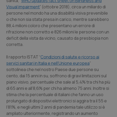
sanità, “
WHO updates fact sheet on Blindness and
Visual impairment
” (ottobre 2018), circa un miliardo di
Piemonte
HIV
persone nel mondo ha una disabilità visiva prevenibile
o che non sia stata presa in carico, mentre sarebbero
Provincia Autonoma di Bolzano
Infezioni & Febbre
88,4 milioni coloro che presentano un errore di
rifrazione non corretto e 826 milioni le persone con un
Provincia Autonoma di Trento
Ipertensione & Scompenso
deficit della vista da vicino, causato da presbiopia non
corretta.
Puglia
Malattie rare
Il rapporto ISTAT “
Condizioni di salute e ricorso ai
servizi sanitari in Italia e nell’Unione europea
Sardegna
Malattia di Crohn & Rettocolite Ulcerosa
”
sottolinea che nel nostro Paese due persone su
cento, dai 15 anni in su, soffrono di gravi limitazioni sul
Sicilia
Neuroscienze & patologie neurodegenerative
piano visivo, percentuale che sale al 5,4% tra chi ha più
di 65 anni e all’8,6% per chi ha almeno 75 anni. Inoltre si
Toscana
Obesità
stima che la percentuale di italiani che fanno un uso
prolungato di dispositivi elettronici si aggira tra il 55 e
Umbria
Oftalmologia
l’81%, e negli ultimi 2 anni di pandemia tale utilizzo si è
ampliato ulteriormente, registrando un aumento