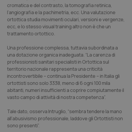
cromatica e del contrasto, la tomografia retinica,
Salute orale & impianti
l’angiografia e la pachimetria, ecc. Una valutazione
ortottica studia movimenti oculari, versioni e vergenze,
Sangue & coagulazione
ecc, e lo stesso visual training altro non è che un
trattamento ortottico.
Tiroide
Una professione complessa, tuttavia subordinata a
Tumore al seno
una dotazione organica inadeguata. “La carenza di
professionisti sanitari specialisti in Ortottica sul
Tumore ovarico
territorio nazionale rappresenta una criticità
incontrovertibile – continua la Presidente – in Italia gli
ortottisti sono solo 3338, meno di 6 ogni 100 mila
Tumori del Polmone & Testa Collo
abitanti, numeri insufficienti a coprire compiutamente il
vasto campo di attività di nostra competenza”.
Tumori gastrointestinali
Tale dato, osserva Intruglio, “sembra tendere la mano
Ulcera & Reflusso
all’abusivismo professionale, laddove gli Ortottisti non
sono presenti”.
Vaccini