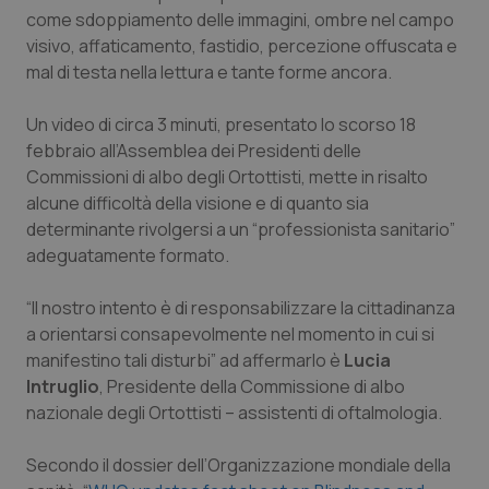
Calabria
Asma & BPCO
come sdoppiamento delle immagini, ombre nel campo
visivo, affaticamento, fastidio, percezione offuscata e
mal di testa nella lettura e tante forme ancora.
Campania
Car-T
Un video di circa 3 minuti, presentato lo scorso 18
Emilia-Romagna
Colesterolo & coronaropatie
febbraio all’Assemblea dei Presidenti delle
Commissioni di albo degli Ortottisti, mette in risalto
Friuli Venezia Giulia
Dermatite Atopica
alcune difficoltà della visione e di quanto sia
determinante rivolgersi a un “professionista sanitario”
Lazio
Diabete & glucometri
adeguatamente formato.
Liguria
Disturbi dell’umore
“Il nostro intento è di responsabilizzare la cittadinanza
a orientarsi consapevolmente nel momento in cui si
Lombardia
Dolore
manifestino tali disturbi” ad affermarlo è
Lucia
Intruglio
, Presidente della Commissione di albo
nazionale degli Ortottisti – assistenti di oftalmologia.
Marche
Donna & Salute
Secondo il dossier dell’Organizzazione mondiale della
Molise
Epatiti