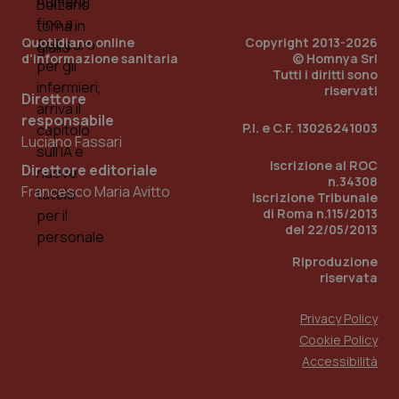
per
del
ute
Quotidiano online
Copyright 2013-2026
tracking-sites-
www.quotidianosanita.it
4
Que
d'informazione sanitaria
© Homnya Srl
ironfish-tracking-
settimane
imp
Tutti i diritti sono
named-enable
2 giorni
dal
riservati
per 
Direttore
sis
sol
responsabile
P.I. e C.F. 13026241003
ute
Luciano Fassari
ide
Wel
Iscrizione al ROC
Direttore editoriale
n.34308
Francesco Maria Avitto
Iscrizione Tribunale
di Roma n.115/2013
del 22/05/2013
Riproduzione
riservata
Privacy Policy
Cookie Policy
Accessibilità