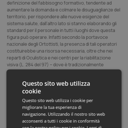
definizione del fabbisogno formativo, tendente ad
aumentare la domanda e colmare le disuguaglianze del
territorio, per rispondere alle nuove esigenze del
sistema salute, dall’altro lato si stanno elaborando gli
standard per il personale in tutti i luoghi dove questa
figura può operare. Infatti secondo la portavoce
nazionale degli Ortottisti, la presenza di tali operatori
costituirebbe una risorsa necessaria, oltre che nei
reparti di Oculistica e nei centri per la riabilitazione
visiva (L. 284 del 97) – dove è tradizionalmente
strutturata – anche all’interno di reparti di
Neuropsichiatria infantile, Medicina fisica e riabilitativa,
Questo sito web utilizza
Medicina del lavoro, ecc.
cookie
Una partita importante andrà giocata anche all’interno
Questo sito web utilizza i cookie per
delle reti di prossimità e telemedicina per l'assistenza
migliorare la tua esperienza di
sanitaria territoriale, prevedendo tale figura anche
navigazione. Utilizzando il nostro sito web
all’interno delle strutture per l’erogazione di cure
acconsenti a tutti i cookie in conformità
intermedie previste dal PNRR.
con la nostra policy per i cookie.
Leggi di