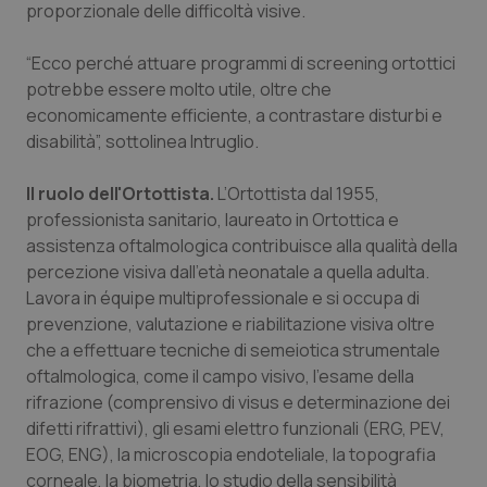
Valle D’Aosta
Oncodermatologia
proporzionale delle difficoltà visive.
Veneto
Oncoematologia
“Ecco perché attuare programmi di screening ortottici
potrebbe essere molto utile, oltre che
economicamente efficiente, a contrastare disturbi e
Oncologia & Nutrizione
disabilità”, sottolinea Intruglio.
Psoriasi & pelle
Il ruolo dell'Ortottista.
L’Ortottista dal 1955,
professionista sanitario, laureato in Ortottica e
Quotidiano Cardiologia
assistenza oftalmologica contribuisce alla qualità della
percezione visiva dall’età neonatale a quella adulta.
Quotidiano Chirurgia
Lavora in équipe multiprofessionale e si occupa di
prevenzione, valutazione e riabilitazione visiva oltre
Quotidiano Oncologia
che a effettuare tecniche di semeiotica strumentale
oftalmologica, come il campo visivo, l’esame della
Quotidiano Pediatria
rifrazione (comprensivo di visus e determinazione dei
difetti rifrattivi), gli esami elettro funzionali (ERG, PEV,
EOG, ENG), la microscopia endoteliale, la topografia
Rene & patologie urogenitali
corneale, la biometria, lo studio della sensibilità