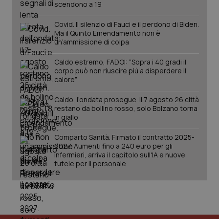
scendono a 19
__Secure-YNID
.youtube.com
5 mesi 4
Que
settimane
imp
You
Covid. Il silenzio di Fauci e il perdono di Biden.
ten
Ma il Quinto Emendamento non è
pre
un’ammissione di colpa
del
vid
inco
Caldo estremo, FADOI: “Sopra i 40 gradi il
può
det
corpo può non riuscire più a disperdere il
vis
calore”
web
uti
nuo
Caldo, l’ondata prosegue. Il 7 agosto 26 città
ver
restano da bollino rosso, solo Bolzano torna
dell
in giallo
You
YSC
Sessione
Que
Google LLC
Comparto Sanità. Firmato il contratto 2025-
imp
.youtube.com
You
2027. Aumenti fino a 240 euro per gli
ten
infermieri, arriva il capitolo sull'IA e nuove
vis
tutele per il personale
vid
__Secure-
.youtube.com
5 mesi 4
Que
ROLLOUT_TOKEN
settimane
imp
You
ges
del
e d