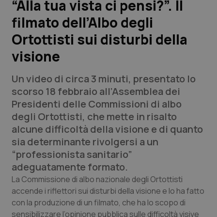
“Alla tua vista ci pensi?”. Il
filmato dell’Albo degli
Scienza e Farmaci
Ortottisti sui disturbi della
Studi e Analisi
visione
Lettere al direttore
Un video di circa 3 minuti, presentato lo
scorso 18 febbraio all’Assemblea dei
Edizioni Regionali
Presidenti delle Commissioni di albo
degli Ortottisti, che mette in risalto
QS Pro
alcune difficoltà della visione e di quanto
sia determinante rivolgersi a un
Professionisti Sanitari.AI
“professionista sanitario”
adeguatamente formato.
Abruzzo
QS Pro Gold
La Commissione di albo nazionale degli Ortottisti
accende i riflettori sui disturbi della visione e lo ha fatto
QS Club
Newsletter
Basilicata
Artrite & artrosi
con la produzione di un filmato, che ha lo scopo di
sensibilizzare l’opinione pubblica sulle difficoltà visive