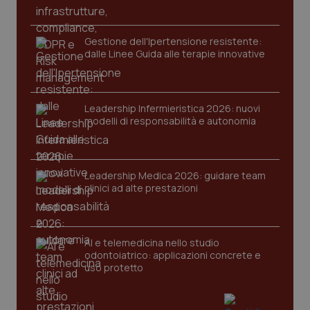
PHPSESSID
Sessio
PHP.net
www.quotidianosanita.it
Gestione dell'Ipertensione resistente:
dalle Linee Guida alle terapie innovative
Leadership Infermieristica 2026: nuovi
modelli di responsabilità e autonomia
Leadership Medica 2026: guidare team
clinici ad alte prestazioni
AI e telemedicina nello studio
odontoiatrico: applicazioni concrete e
uso protetto
_ga_KM60CM4NPH
.quotidianosanita.it
1 anno
mes