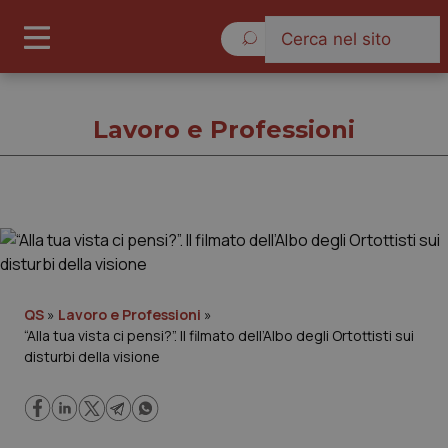
Domenica 9 Agosto 2026
Lavoro e Professioni
Lavoro e Professioni
Cronache
QS
»
Lavoro e Professioni
»
“Alla tua vista ci pensi?”. Il filmato dell’Albo degli Ortottisti sui
Governo e Parlamento
disturbi della visione
Regioni e Asl
Lavoro e Professioni