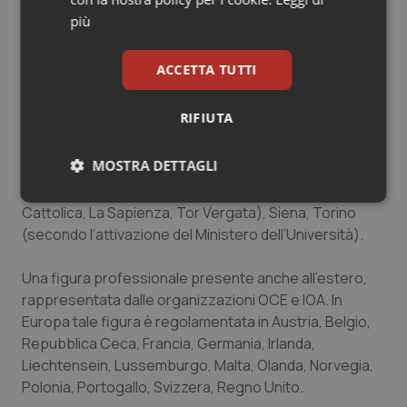
più
Per diventare Ortottisti, e quindi essere abilitati
all’esercizio della professione, è necessario
ACCETTA TUTTI
frequentare e portare a conclusione il corso di laurea
in Ortottica assistenza oftalmologica, che è possibile
RIFIUTA
frequentare presso le Università di Bari, Bolzano,
Catania, Catanzaro, Chieti, Ferrara, Genova, L’Aquila,
MOSTRA DETTAGLI
Messina, Milano, Napoli (Università Federico II e
Vanvitelli), Padova, Palermo, Parma, Roma (Università
Necessari
Statistici
Marketing
Cattolica, La Sapienza, Tor Vergata), Siena, Torino
(secondo l’attivazione del Ministero dell’Università).
Una figura professionale presente anche all’estero,
rappresentata dalle organizzazioni OCE e IOA. In
Europa tale figura è regolamentata in Austria, Belgio,
Necessari
Statistici
Marketing
Repubblica Ceca, Francia, Germania, Irlanda,
Liechtensein, Lussemburgo, Malta, Olanda, Norvegia,
I cookie necessari contribuiscono a rendere fruibile il
sito web abilitandone funzionalità di base quali la
Polonia, Portogallo, Svizzera, Regno Unito.
navigazione sulle pagine e l'accesso alle aree