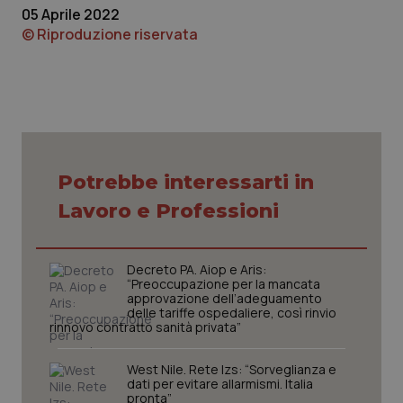
05 Aprile 2022
© Riproduzione riservata
Potrebbe interessarti in
tracking-sites-ironfish-
www.quotidianosanita.it
4
tracking-enable
settim
Lavoro e Professioni
2 gior
Decreto PA. Aiop e Aris:
“Preoccupazione per la mancata
tracking-sites-ironfish-
www.quotidianosanita.it
4
approvazione dell’adeguamento
session-id
settim
delle tariffe ospedaliere, così rinvio
2 gior
rinnovo contratto sanità privata”
West Nile. Rete Izs: “Sorveglianza e
dati per evitare allarmismi. Italia
_ga
1 anno
Google LLC
pronta”
mes
.quotidianosanita.it