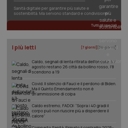
Sanità digitale per garantire più salute e
sostenibilità. Ma servono standard e condivisione
Tutti gli speciali
I più letti
PHPSESSID
Sessio
PHP.net
[7 giorni]
[30 giorni]
www.quotidianosanita.it
Caldo, segnali di lenta ritirata dell'ondata: il 7
agosto restano 26 città da bollino rosso, l'8
scendono a 19
Covid. Il silenzio di Fauci e il perdono di Biden.
Ma il Quinto Emendamento non è
un’ammissione di colpa
Caldo estremo, FADOI: “Sopra i 40 gradi il
corpo può non riuscire più a disperdere il
calore”
Comparto Sanità. Firmato il contratto 2025-