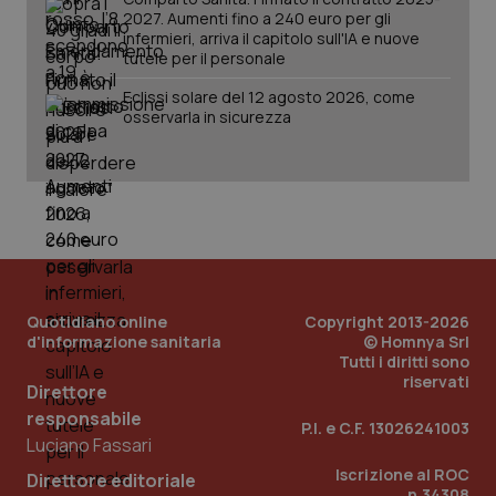
2027. Aumenti fino a 240 euro per gli
infermieri, arriva il capitolo sull'IA e nuove
tutele per il personale
_ga_KM60CM4NPH
.quotidianosanita.it
1 anno
Eclissi solare del 12 agosto 2026, come
mes
osservarla in sicurezza
Fornitore
/
Nome
Scadenza
Descrizion
Dominio
Quotidiano online
Copyright 2013-2026
Nome
Fornitore
/
Dominio
Scadenza
Des
d'informazione sanitaria
© Homnya Srl
_ga_0VMQEQKQ1N
.quotidianosanita.it
1 anno 1
Questo
Tutti i diritti sono
mese
cookie
VISITOR_INFO1_LIVE
5 mesi 4
Que
Google LLC
riservati
viene
settimane
imp
.youtube.com
Direttore
utilizzato
You
da Google
ten
responsabile
P.I. e C.F. 13026241003
Analytics
pre
Luciano Fassari
per
del
mantener
vid
Iscrizione al ROC
lo stato
inco
Direttore editoriale
della
può
n.34308