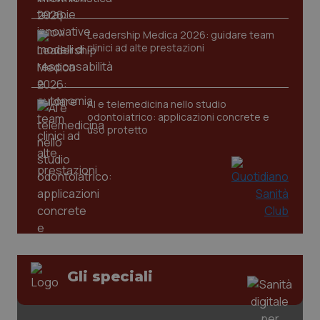
session-id
settim
2 gior
Leadership Medica 2026: guidare team
clinici ad alte prestazioni
_ga
1 anno
Google LLC
mes
.quotidianosanita.it
AI e telemedicina nello studio
odontoiatrico: applicazioni concrete e
uso protetto
Gli speciali