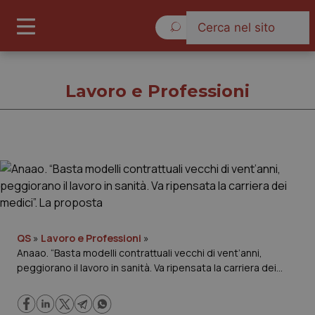
Venerdì 7 Agosto 2026
Lavoro e Professioni
Lavoro e Professioni
Cronache
Governo e Parlamento
QS
»
Lavoro e Professioni
»
Anaao. “Basta modelli contrattuali vecchi di vent’anni,
peggiorano il lavoro in sanità. Va ripensata la carriera dei
Regioni e Asl
medici”. La proposta
Lavoro e Professioni