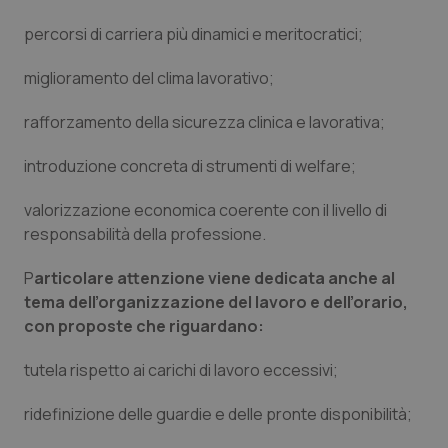
Valle D’Aosta
Oncodermatologia
percorsi di carriera più dinamici e meritocratici;
Veneto
Oncoematologia
miglioramento del clima lavorativo;
Oncologia & Nutrizione
rafforzamento della sicurezza clinica e lavorativa;
Psoriasi & pelle
introduzione concreta di strumenti di welfare;
valorizzazione economica coerente con il livello di
Quotidiano Cardiologia
responsabilità della professione.
Quotidiano Chirurgia
P
articolare attenzione viene dedicata anche al
tema dell’organizzazione del lavoro e dell’orario,
Quotidiano Oncologia
con proposte che riguardano:
Quotidiano Pediatria
tutela rispetto ai carichi di lavoro eccessivi;
ridefinizione delle guardie e delle pronte disponibilità;
Rene & patologie urogenitali