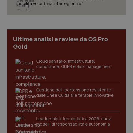
mobilità volontaria interregionale”
CookieScriptConsent
5 mesi
CookieScript
settim
www.quotidianosanita.it
Ultime analisi e review da QS Pro
Gold
Cloud sanitario: infrastrutture,
compliance, GDPR e Risk management
Gestione dell'Ipertensione resistente:
dalle Linee Guida alle terapie innovative
tracking-sites-ironfish-
www.quotidianosanita.it
4
tracking-enable
settim
2 gior
Leadership Infermieristica 2026: nuovi
modelli di responsabilità e autonomia
tracking-sites-ironfish-
www.quotidianosanita.it
4