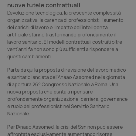
nuove tutele contrattuali
Calabria
Asma & BPCO
L’evoluzione tecnologica, la crescente complessità
organizzativa, la carenza di professionisti, l’aumento
Campania
Car-T
dei carichi di lavoro e l’impatto dell’intelligenza
artificiale stanno trasformando profondamente il
Emilia-Romagna
Colesterolo & coronaropatie
lavoro sanitario. E I modelli contrattuali costruiti oltre
vent’anni fa non sono più sufficienti a rispondere a
Friuli Venezia Giulia
Dermatite Atopica
questi cambiamenti.
Lazio
Diabete & glucometri
Parte da qui la proposta di revisione del lavoro medico
e sanitario lanciata dell’Anaao Assomed nella giornata
Liguria
Disturbi dell’umore
di apertura 26° Congresso Nazionale a Roma. Una
nuova proposta che punta a ripensare
profondamente organizzazione, carriera, governance
Lombardia
Dolore
e ruolo dei professionisti nel Servizio Sanitario
Nazionale.
Marche
Donna & Salute
Per l’Anaao Assomed, la crisi del Ssn non può essere
Molise
Epatiti
affrontata esclusivamente aumentando risorse