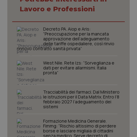
Lavoro e Professioni
Necessari
Statistici
Marketing
I cookie necessari contribuiscono a rendere fruibile il
sito web abilitandone funzionalità di base quali la
Decreto PA. Aiop e Aris:
navigazione sulle pagine e l'accesso alle aree
“Preoccupazione per la mancata
protette del sito. Il sito web non è in grado di
approvazione dell’adeguamento
funzionare correttamente senza questi cookie.
delle tariffe ospedaliere, così rinvio
rinnovo contratto sanità privata”
Nome
Fornitore
/
Dominio
Scaden
VISITOR_PRIVACY_METADATA
5 mesi
YouTube
West Nile. Rete Izs: “Sorveglianza e
settim
.youtube.com
dati per evitare allarmismi. Italia
pronta”
Tracciabilità dei farmaci. Dal Ministero
le istruzioni per il Data Matrix. Entro l’8
febbraio 2027 l’adeguamento dei
sistemi
Formazione Medicina Generale.
Fimmg: “Rischio altissimo di perdere
borse e lasciare migliaia di cittadini
senza medico. Serve decreto di