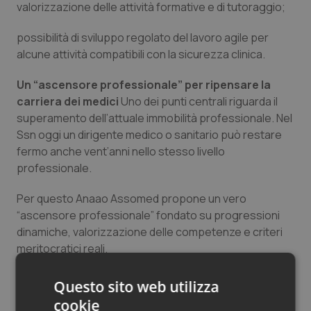
valorizzazione delle attività formative e di tutoraggio;
Salute orale & impianti
possibilità di sviluppo regolato del lavoro agile per
Sangue & coagulazione
alcune attività compatibili con la sicurezza clinica.
Un “ascensore professionale” per ripensare la
Tiroide
carriera dei medici
Uno dei punti centrali riguarda il
superamento dell’attuale immobilità professionale. Nel
Tumore al seno
Ssn oggi un dirigente medico o sanitario può restare
fermo anche vent’anni nello stesso livello
Tumore ovarico
professionale.
Tumori del Polmone & Testa Collo
Per questo Anaao Assomed propone un vero
“ascensore professionale” fondato su progressioni
dinamiche, valorizzazione delle competenze e criteri
Tumori gastrointestinali
meritocratici reali.
Ulcera & Reflusso
Per il sindacato il problema non riguarda più soltanto le
Questo sito web utilizza
retribuzioni. Riguarda la sostenibilità stessa del lavoro
cookie
Vaccini