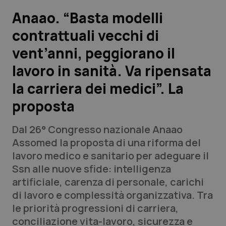
Anaao. “Basta modelli
Scienza e Farmaci
contrattuali vecchi di
vent’anni, peggiorano il
Studi e Analisi
lavoro in sanità. Va ripensata
Lettere al direttore
la carriera dei medici”. La
Edizioni Regionali
proposta
QS Pro
Dal 26° Congresso nazionale Anaao
Assomed la proposta di una riforma del
Professionisti Sanitari.AI
lavoro medico e sanitario per adeguare il
Ssn alle nuove sfide: intelligenza
artificiale, carenza di personale, carichi
Abruzzo
QS Pro Gold
di lavoro e complessità organizzativa. Tra
QS Club
Newsletter
le priorità progressioni di carriera,
Basilicata
Artrite & artrosi
conciliazione vita-lavoro, sicurezza e