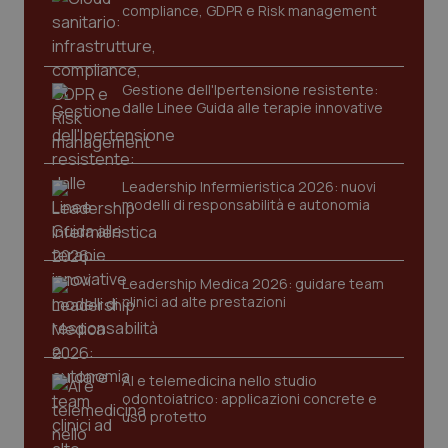
compliance, GDPR e Risk management
Gestione dell'Ipertensione resistente:
dalle Linee Guida alle terapie innovative
Leadership Infermieristica 2026: nuovi
_ga_KM60CM4NPH
.quotidianosanita.it
1 anno
modelli di responsabilità e autonomia
mes
Leadership Medica 2026: guidare team
clinici ad alte prestazioni
AI e telemedicina nello studio
Fornitore
/
Nome
Scadenza
Descrizion
odontoiatrico: applicazioni concrete e
Dominio
uso protetto
Nome
Fornitore
/
Dominio
Scadenza
Des
_ga_0VMQEQKQ1N
.quotidianosanita.it
1 anno 1
Questo
mese
cookie