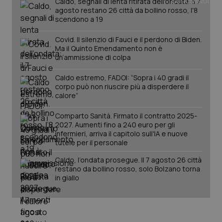
Caldo, segnali di lenta ritirata dell'ondata: il 7
ver
dell
agosto restano 26 città da bollino rosso, l'8
You
scendono a 19
YSC
Sessione
Que
Google LLC
imp
.youtube.com
Covid. Il silenzio di Fauci e il perdono di Biden.
You
Ma il Quinto Emendamento non è
ten
un’ammissione di colpa
vis
vid
Caldo estremo, FADOI: “Sopra i 40 gradi il
__Secure-
.youtube.com
5 mesi 4
Que
ROLLOUT_TOKEN
settimane
imp
corpo può non riuscire più a disperdere il
You
calore”
ges
del
e d
Comparto Sanità. Firmato il contratto 2025-
per
2027. Aumenti fino a 240 euro per gli
del
infermieri, arriva il capitolo sull'IA e nuove
ute
tutele per il personale
tracking-sites-
www.quotidianosanita.it
4
Que
ironfish-tracking-
settimane
imp
Caldo, l’ondata prosegue. Il 7 agosto 26 città
named-enable
2 giorni
dal
restano da bollino rosso, solo Bolzano torna
per 
sis
in giallo
sol
ute
ide
Wel