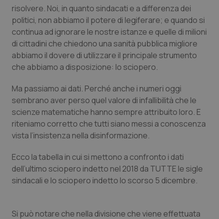
Valle D’Aosta
Oncodermatologia
risolvere. Noi, in quanto sindacati e a differenza dei
politici, non abbiamo il potere di legiferare; e quando si
Veneto
Oncoematologia
continua ad ignorare le nostre istanze e quelle di milioni
di cittadini che chiedono una sanità pubblica migliore
Oncologia & Nutrizione
abbiamo il dovere di utilizzare il principale strumento
che abbiamo a disposizione: lo sciopero.
Psoriasi & pelle
Ma passiamo ai dati. Perché anche i numeri oggi
sembrano aver perso quel valore di infallibilità che le
Quotidiano Cardiologia
scienze matematiche hanno sempre attribuito loro. E
riteniamo corretto che tutti siano messi a conoscenza
Quotidiano Chirurgia
vista l’insistenza nella disinformazione.
Quotidiano Oncologia
Ecco la tabella in cui si mettono a confronto i dati
dell’ultimo sciopero indetto nel 2018 da TUTTE le sigle
Quotidiano Pediatria
sindacali e lo sciopero indetto lo scorso 5 dicembre.
Rene & patologie urogenitali
Si può notare che nella divisione che viene effettuata