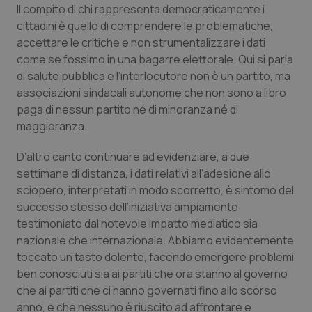
Il compito di chi rappresenta democraticamente i
Piemonte
HIV
cittadini è quello di comprendere le problematiche,
accettare le critiche e non strumentalizzare i dati
come se fossimo in una bagarre elettorale. Qui si parla
Provincia Autonoma di Bolzano
Infezioni & Febbre
di salute pubblica e l’interlocutore non è un partito, ma
associazioni sindacali autonome che non sono a libro
Provincia Autonoma di Trento
Ipertensione & Scompenso
paga di nessun partito né di minoranza né di
maggioranza.
Puglia
Malattie rare
D’altro canto continuare ad evidenziare, a due
Sardegna
Malattia di Crohn & Rettocolite Ulcerosa
settimane di distanza, i dati relativi all’adesione allo
sciopero, interpretati in modo scorretto, è sintomo del
Sicilia
Neuroscienze & patologie neurodegenerative
successo stesso dell’iniziativa ampiamente
testimoniato dal notevole impatto mediatico sia
nazionale che internazionale. Abbiamo evidentemente
Toscana
Obesità
toccato un tasto dolente, facendo emergere problemi
ben conosciuti sia ai partiti che ora stanno al governo
Umbria
Oftalmologia
che ai partiti che ci hanno governati fino allo scorso
anno, e che nessuno è riuscito ad affrontare e