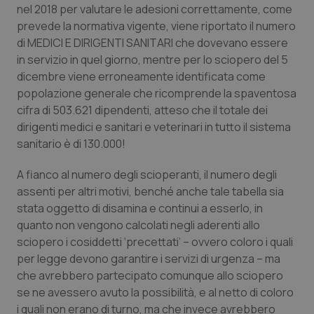
nel 2018 per valutare le adesioni correttamente, come
Salute orale & impianti
prevede la normativa vigente, viene riportato il numero
di MEDICI E DIRIGENTI SANITARI che dovevano essere
Sangue & coagulazione
in servizio in quel giorno, mentre per lo sciopero del 5
dicembre viene erroneamente identificata come
Tiroide
popolazione generale che ricomprende la spaventosa
cifra di 503.621 dipendenti, atteso che il totale dei
Tumore al seno
dirigenti medici e sanitari e veterinari in tutto il sistema
sanitario è di 130.000!
Tumore ovarico
A fianco al numero degli scioperanti, il numero degli
assenti per altri motivi, benché anche tale tabella sia
Tumori del Polmone & Testa Collo
stata oggetto di disamina e continui a esserlo, in
quanto non vengono calcolati negli aderenti allo
Tumori gastrointestinali
sciopero i cosiddetti ‘precettati’ – ovvero coloro i quali
per legge devono garantire i servizi di urgenza – ma
Ulcera & Reflusso
che avrebbero partecipato comunque allo sciopero
se ne avessero avuto la possibilità, e al netto di coloro
Vaccini
i quali non erano di turno, ma che invece avrebbero