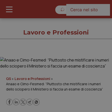
Sabato 8 Agosto 2026
Lavoro e Professioni
Lavoro e Professioni
Cronache
QS
»
Lavoro e Professioni
»
Anaao e Cimo-Fesmed: “Piuttosto che mistificare i numeri
Governo e Parlamento
dello sciopero il Ministero si faccia un esame di coscienza”
Regioni e Asl
Lavoro e Professioni