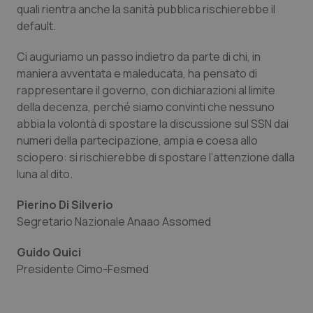
quali rientra anche la sanità pubblica rischierebbe il
default.
Ci auguriamo un passo indietro da parte di chi, in
maniera avventata e maleducata, ha pensato di
rappresentare il governo, con dichiarazioni al limite
della decenza, perché siamo convinti che nessuno
abbia la volontà di spostare la discussione sul SSN dai
CookieScriptConsent
5 mesi
CookieScript
numeri della partecipazione, ampia e coesa allo
settim
www.quotidianosanita.it
sciopero: si rischierebbe di spostare l’attenzione dalla
luna al dito.
Pierino Di Silverio
Segretario Nazionale Anaao Assomed
Guido Quici
Presidente Cimo-Fesmed
tracking-sites-ironfish-
www.quotidianosanita.it
4