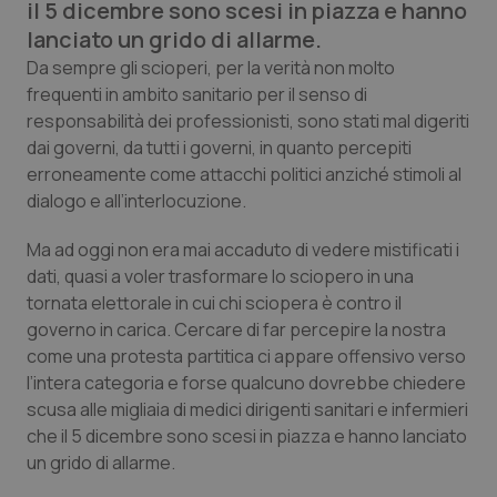
il 5 dicembre sono scesi in piazza e hanno
Calabria
Asma & BPCO
lanciato un grido di allarme.
Da sempre gli scioperi, per la verità non molto
Campania
Car-T
frequenti in ambito sanitario per il senso di
responsabilità dei professionisti, sono stati mal digeriti
Emilia-Romagna
Colesterolo & coronaropatie
dai governi, da tutti i governi, in quanto percepiti
erroneamente come attacchi politici anziché stimoli al
Friuli Venezia Giulia
Dermatite Atopica
dialogo e all’interlocuzione.
Lazio
Diabete & glucometri
Ma ad oggi non era mai accaduto di vedere mistificati i
dati, quasi a voler trasformare lo sciopero in una
tornata elettorale in cui chi sciopera è contro il
Liguria
Disturbi dell’umore
governo in carica. Cercare di far percepire la nostra
come una protesta partitica ci appare offensivo verso
Lombardia
Dolore
l’intera categoria e forse qualcuno dovrebbe chiedere
scusa alle migliaia di medici dirigenti sanitari e infermieri
Marche
Donna & Salute
che il 5 dicembre sono scesi in piazza e hanno lanciato
un grido di allarme.
Molise
Epatiti