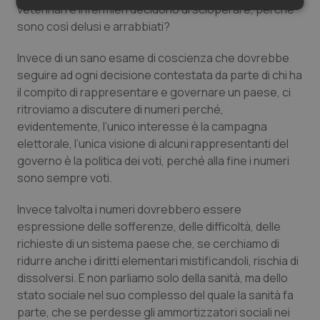
veterinari e infermieri decidono di scioperare, perché
Necessari
Statistici
Marketing
sono così delusi e arrabbiati?
Invece di un sano esame di coscienza che dovrebbe
seguire ad ogni decisione contestata da parte di chi ha
il compito di rappresentare e governare un paese, ci
ritroviamo a discutere di numeri perché,
Necessari
Statistici
Marketing
evidentemente, l’unico interesse è la campagna
I cookie necessari contribuiscono a rendere fruibile il
elettorale, l’unica visione di alcuni rappresentanti del
sito web abilitandone funzionalità di base quali la
governo è la politica dei voti, perché alla fine i numeri
navigazione sulle pagine e l'accesso alle aree
protette del sito. Il sito web non è in grado di
sono sempre voti.
funzionare correttamente senza questi cookie.
Nome
Fornitore
/
Dominio
Scaden
Invece talvolta i numeri dovrebbero essere
espressione delle sofferenze, delle difficoltà, delle
VISITOR_PRIVACY_METADATA
5 mesi
YouTube
settim
.youtube.com
richieste di un sistema paese che, se cerchiamo di
ridurre anche i diritti elementari mistificandoli, rischia di
dissolversi. E non parliamo solo della sanità, ma dello
stato sociale nel suo complesso del quale la sanità fa
parte, che se perdesse gli ammortizzatori sociali nei