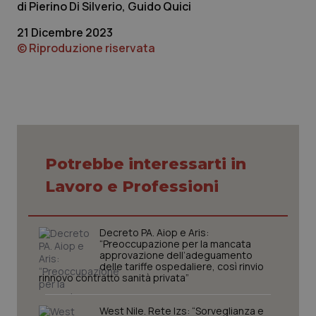
Pierino Di Silverio, Guido Quici
tracking-enable
settim
2 gior
21 Dicembre 2023
© Riproduzione riservata
tracking-sites-ironfish-
www.quotidianosanita.it
4
session-id
settim
2 gior
_ga
1 anno
Google LLC
Potrebbe interessarti in
mes
.quotidianosanita.it
Lavoro e Professioni
Decreto PA. Aiop e Aris:
“Preoccupazione per la mancata
approvazione dell’adeguamento
delle tariffe ospedaliere, così rinvio
rinnovo contratto sanità privata”
West Nile. Rete Izs: “Sorveglianza e