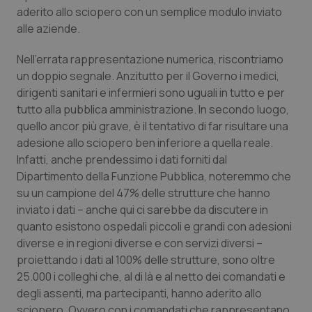
aderito allo sciopero con un semplice modulo inviato
alle aziende.
Nell’errata rappresentazione numerica, riscontriamo
un doppio segnale. Anzitutto per il Governo i medici,
dirigenti sanitari e infermieri sono uguali in tutto e per
tutto alla pubblica amministrazione. In secondo luogo,
quello ancor più grave, è il tentativo di far risultare una
adesione allo sciopero ben inferiore a quella reale.
Infatti, anche prendessimo i dati forniti dal
Dipartimento della Funzione Pubblica, noteremmo che
su un campione del 47% delle strutture che hanno
inviato i dati – anche qui ci sarebbe da discutere in
quanto esistono ospedali piccoli e grandi con adesioni
diverse e in regioni diverse e con servizi diversi –
proiettando i dati al 100% delle strutture, sono oltre
25.000 i colleghi che, al di là e al netto dei comandati e
degli assenti, ma partecipanti, hanno aderito allo
sciopero. Ovvero con i comandati che rappresentano