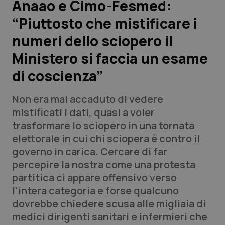
Anaao e Cimo-Fesmed:
“Piuttosto che mistificare i
Scienza e Farmaci
numeri dello sciopero il
Studi e Analisi
Ministero si faccia un esame
di coscienza”
Lettere al direttore
Non era mai accaduto di vedere
Edizioni Regionali
mistificati i dati, quasi a voler
trasformare lo sciopero in una tornata
QS Pro
elettorale in cui chi sciopera è contro il
governo in carica. Cercare di far
Professionisti Sanitari.AI
percepire la nostra come una protesta
partitica ci appare offensivo verso
Abruzzo
QS Pro Gold
l’intera categoria e forse qualcuno
dovrebbe chiedere scusa alle migliaia di
QS Club
Newsletter
Basilicata
Artrite & artrosi
medici dirigenti sanitari e infermieri che