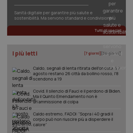
vid
inco
può
Sanità digitale per garantire più salute e
det
sostenibilità. Ma servono standard e condivisione
vis
web
uti
Tutti gli speciali
nuo
ver
dell
You
YSC
Sessione
Que
I più letti
Google LLC
[7 giorni]
[30 giorni]
imp
.youtube.com
You
ten
Caldo, segnali di lenta ritirata dell'ondata: il 7
vis
vid
agosto restano 26 città da bollino rosso, l'8
scendono a 19
__Secure-
.youtube.com
5 mesi 4
Que
ROLLOUT_TOKEN
settimane
imp
You
Covid. Il silenzio di Fauci e il perdono di Biden.
ges
Ma il Quinto Emendamento non è
del
un’ammissione di colpa
e d
per
del
Caldo estremo, FADOI: “Sopra i 40 gradi il
ute
corpo può non riuscire più a disperdere il
tracking-sites-
www.quotidianosanita.it
4
Que
calore”
ironfish-tracking-
settimane
imp
named-enable
2 giorni
dal