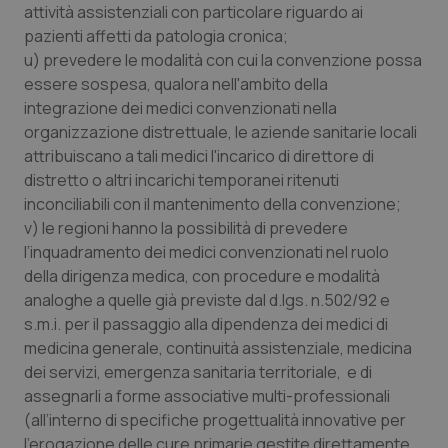
attività assistenziali con particolare riguardo ai
pazienti affetti da patologia cronica;
u) prevedere le modalità con cui la convenzione possa
essere sospesa, qualora nell'ambito della
integrazione dei medici convenzionati nella
organizzazione distrettuale, le aziende sanitarie locali
attribuiscano a tali medici l'incarico di direttore di
distretto o altri incarichi temporanei ritenuti
inconciliabili con il mantenimento della convenzione;
v) le regioni hanno la possibilità di prevedere
l’inquadramento dei medici convenzionati nel ruolo
della dirigenza medica, con procedure e modalità
analoghe a quelle già previste dal d.lgs. n.502/92 e
CookieScriptConsent
5 mesi
CookieScript
settim
www.quotidianosanita.it
s.m.i. per il passaggio alla dipendenza dei medici di
medicina generale, continuità assistenziale, medicina
dei servizi, emergenza sanitaria territoriale, e di
assegnarli a forme associative multi-professionali
(all’interno di specifiche progettualità innovative per
l’erogazione delle cure primarie gestite direttamente