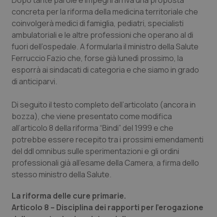
Dopo tante parole e impegni arriva una proposta
Calabria
Asma & BPCO
concreta per la riforma della medicina territoriale che
coinvolgerà medici di famiglia, pediatri, specialisti
Campania
Car-T
ambulatoriali e le altre professioni che operano al di
fuori dell’ospedale. A formularla il ministro della Salute
Emilia-Romagna
Colesterolo & coronaropatie
Ferruccio Fazio che, forse già lunedì prossimo, la
esporrà ai sindacati di categoria e che siamo in grado
di anticiparvi.
Friuli Venezia Giulia
Dermatite Atopica
Di seguito il testo completo dell’articolato (ancora in
Lazio
Diabete & glucometri
bozza), che viene presentato come modifica
all’articolo 8 della riforma “Bindi” del 1999 e che
Liguria
Disturbi dell’umore
potrebbe essere recepito tra i prossimi emendamenti
del ddl omnibus sulle sperimentazioni e gli ordini
Lombardia
Dolore
professionali già all’esame della Camera, a firma dello
stesso ministro della Salute.
Marche
Donna & Salute
La riforma delle cure primarie.
Articolo 8 – Disciplina dei rapporti per l'erogazione
Molise
Epatiti