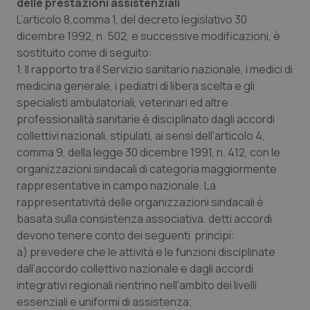
delle prestazioni assistenziali
L’articolo 8,comma 1, del decreto legislativo 30
Piemonte
HIV
dicembre 1992, n. 502, e successive modificazioni, è
sostituito come di seguito:
Provincia Autonoma di Bolzano
Infezioni & Febbre
1. Il rapporto tra il Servizio sanitario nazionale, i medici di
medicina generale, i pediatri di libera scelta e gli
Provincia Autonoma di Trento
Ipertensione & Scompenso
specialisti ambulatoriali, veterinari ed altre
professionalità sanitarie è disciplinato dagli accordi
Puglia
Malattie rare
collettivi nazionali, stipulati, ai sensi dell'articolo 4,
comma 9, della legge 30 dicembre 1991, n. 412, con le
Sardegna
Malattia di Crohn & Rettocolite Ulcerosa
organizzazioni sindacali di categoria maggiormente
rappresentative in campo nazionale. La
rappresentatività delle organizzazioni sindacali è
Sicilia
Neuroscienze & patologie neurodegenerative
basata sulla consistenza associativa. detti accordi
devono tenere conto dei seguenti principi:
Toscana
Obesità
a) prevedere che le attività e le funzioni disciplinate
dall’accordo collettivo nazionale e dagli accordi
Umbria
Oftalmologia
integrativi regionali rientrino nell’ambito dei livelli
essenziali e uniformi di assistenza;