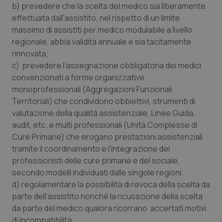
Valle D’Aosta
Oncodermatologia
b) prevedere che la scelta del medico sia liberamente
effettuata dall'assistito, nel rispetto di un limite
Veneto
Oncoematologia
massimo di assistiti per medico modulabile a livello
regionale, abbia validità annuale e sia tacitamente
Oncologia & Nutrizione
rinnovata;
c) prevedere l’assegnazione obbligatoria dei medici
convenzionati a forme organizzative
Psoriasi & pelle
monoprofessionali (Aggregazioni Funzionali
Territoriali) che condividono obbiettivi, strumenti di
Quotidiano Cardiologia
valutazione della qualità assistenziale, Linee Guida,
audit, etc. e multi professionali (Unità Complesse di
Quotidiano Chirurgia
Cure Primarie) che erogano prestazioni assistenziali
tramite il coordinamento e l’integrazione dei
Quotidiano Oncologia
professionisti delle cure primarie e del sociale,
secondo modelli individuati dalle singole regioni.
Quotidiano Pediatria
d) regolamentare la possibilità di revoca della scelta da
parte dell'assistito nonché la ricusazione della scelta
Rene & patologie urogenitali
da parte del medico qualora ricorrano accertati motivi
di incompatibilità;