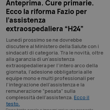
Anteprima. Cure primarie.
Ecco la riforma Fazio per
Scienza e Farmaci
l’assistenza
Studi e Analisi
extraospedaliera “H24”
Lettere al direttore
Lunedì prossimo se ne dovrebbe
discutere al Ministero della Salute con i
Edizioni Regionali
sindacati di categoria. Tra le novità, oltre
alla garanzia di un’assistenza
QS Pro
extraospedaliera per l’intero arco della
giornata, l’adesione obbligatoria alle
Professionisti Sanitari.AI
equipe mono e multi professionali per
l’integrazione dell’assistenza e la
Abruzzo
QS Pro Gold
remunerazione “pesata” sulla
complessità dell’assistenza.
Ecco il
QS Club
Newsletter
Basilicata
Artrite & artrosi
testo.