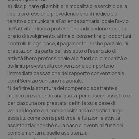
e) disciplinare gli ambiti e le modalità di esercizio della
Salute orale & impianti
libera professione prevedendo che il medico sia
tenuto a comunicare all'azienda sanitaria locale l'avvio
Sangue & coagulazione
dell'attività in libera professione indicandone sede ed
orario di svolgimento, al fine di consentire gli opportuni
Tiroide
controlli. In ogni caso, il pagamento, anche parziale, di
prestazioni da parte dell'assistito o l'esercizio di
Tumore al seno
attività libero professionale al di fuori delle modalità e
dei limiti previsti dalla convenzione comportano
Tumore ovarico
l'immediata cessazione del rapporto convenzionale
con il Servizio sanitario nazionale;
Tumori del Polmone & Testa Collo
f) definire la struttura del compenso spettante al
medico prevedendo una quota per ciascun assistito o
per ciascuna ora prestata, definita sulla base di
Tumori gastrointestinali
variabili legate alla complessità della casistica degli
assistiti, come corrispettivi delle funzioni e attività
Ulcera & Reflusso
assistenziali nonché sulla base di eventuali funzioni
complementari a quelle assistenziali.
Vaccini