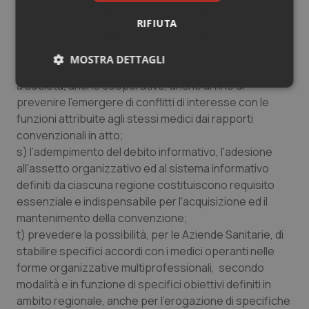
assistenza primaria, continuità assistenziale, medicina
dei servizi e di emergenza territoriale avvenga
RIFIUTA
attraverso una graduatoria unica generale per titoli,
predisposta annualmente a livello regionale;
MOSTRA DETTAGLI
r) regolare la partecipazione dei medici convenzionati
a società, anche cooperative, anche al fine di
Necessari
Statistici
Marketing
prevenire l'emergere di conflitti di interesse con le
funzioni attribuite agli stessi medici dai rapporti
convenzionali in atto;
s) l’adempimento del debito informativo, l'adesione
all'assetto organizzativo ed al sistema informativo
definiti da ciascuna regione costituiscono requisito
Necessari
Statistici
Marketing
essenziale e indispensabile per l'acquisizione ed il
I cookie necessari contribuiscono a rendere fruibile il
mantenimento della convenzione;
sito web abilitandone funzionalità di base quali la
t) prevedere la possibilità, per le Aziende Sanitarie, di
navigazione sulle pagine e l'accesso alle aree
protette del sito. Il sito web non è in grado di
stabilire specifici accordi con i medici operanti nelle
funzionare correttamente senza questi cookie.
forme organizzative multiprofessionali, secondo
Nome
Fornitore
/
Dominio
Scaden
modalità e in funzione di specifici obiettivi definiti in
VISITOR_PRIVACY_METADATA
5 mesi
YouTube
ambito regionale, anche per l’erogazione di specifiche
settim
.youtube.com