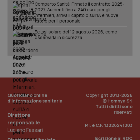
per 
Comparto Sanità. Firmato il contratto 2025-
sis
2027. Aumenti fino a 240 euro per gli
sol
infermieri, arriva il capitolo sull'IA e nuove
ute
ide
tutele per il personale
Wel
Eclissi solare del 12 agosto 2026, come
osservarla in sicurezza
Quotidiano online
Copyright 2013-2026
d'informazione sanitaria
© Homnya Srl
Tutti i diritti sono
riservati
Direttore
responsabile
P.I. e C.F. 13026241003
Luciano Fassari
Iscrizione al ROC