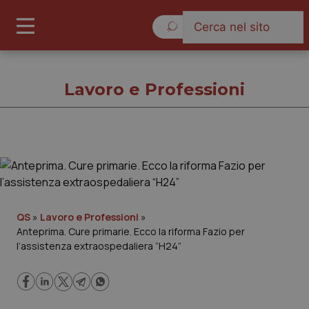
Venerdì 7 Agosto 2026
Lavoro e Professioni
Lavoro e Professioni
Cronache
QS
»
Lavoro e Professioni
»
Anteprima. Cure primarie. Ecco la riforma Fazio per
Governo e Parlamento
l’assistenza extraospedaliera “H24”
Regioni e Asl
Lavoro e Professioni