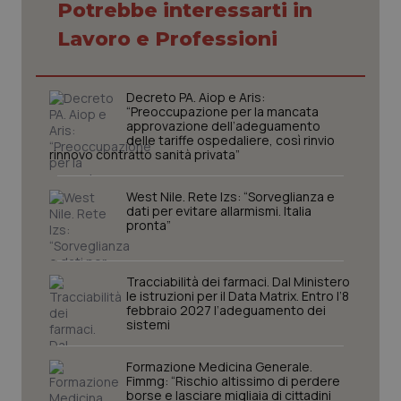
Potrebbe interessarti in
Lavoro e Professioni
Decreto PA. Aiop e Aris:
“Preoccupazione per la mancata
approvazione dell’adeguamento
delle tariffe ospedaliere, così rinvio
rinnovo contratto sanità privata”
West Nile. Rete Izs: “Sorveglianza e
dati per evitare allarmismi. Italia
pronta”
Tracciabilità dei farmaci. Dal Ministero
le istruzioni per il Data Matrix. Entro l’8
febbraio 2027 l’adeguamento dei
sistemi
PHPSESSID
Sessio
PHP.net
Formazione Medicina Generale.
www.quotidianosanita.it
Fimmg: “Rischio altissimo di perdere
borse e lasciare migliaia di cittadini