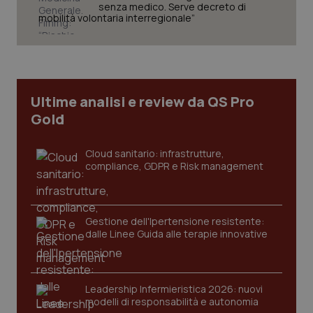
senza medico. Serve decreto di
mobilità volontaria interregionale”
Ultime analisi e review da QS Pro
Gold
Cloud sanitario: infrastrutture,
compliance, GDPR e Risk management
_ga_KM60CM4NPH
.quotidianosanita.it
1 anno
Gestione dell'Ipertensione resistente:
mes
dalle Linee Guida alle terapie innovative
Leadership Infermieristica 2026: nuovi
modelli di responsabilità e autonomia