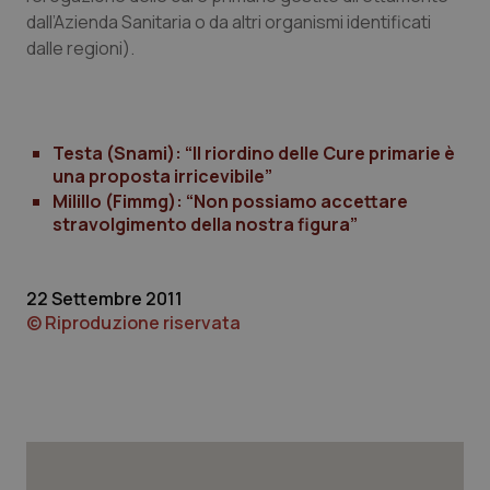
dall’Azienda Sanitaria o da altri organismi identificati
dalle regioni).
tracking-sites-ironfish-
www.quotidianosanita.it
4
tracking-enable
settim
Testa (Snami): “Il riordino delle Cure primarie è
2 gior
una proposta irricevibile”
Milillo (Fimmg): “Non possiamo accettare
stravolgimento della nostra figura”
tracking-sites-ironfish-
www.quotidianosanita.it
4
session-id
settim
2 gior
22 Settembre 2011
© Riproduzione riservata
_ga
1 anno
Google LLC
mes
.quotidianosanita.it