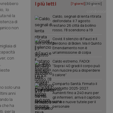
I più letti
dovrebbero
[7 giorni]
[30 giorni]
io, lo
uta né la
Caldo, segnali di lenta ritirata
dell'ondata: il 7 agosto
istenza di
restano 26 città da bollino
ganico non
rosso, l'8 scendono a 19
Covid. Il silenzio di Fauci e il
perdono di Biden. Ma il Quinto
igliaia di
Emendamento non è
ncapacità
un’ammissione di colpa
over, con
Caldo estremo, FADOI:
,
“Sopra i 40 gradi il corpo può
hieste
non riuscire più a disperdere
il calore”
Comparto Sanità. Firmato il
no solo una
contratto 2025-2027.
Aumenti fino a 240 euro per
ltimi anni
gli infermieri, arriva il capitolo
ando la
sull'IA e nuove tutele per il
a che ha
personale
i, per la