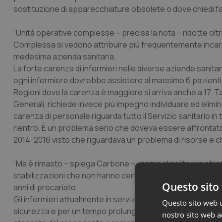
sostituzione di apparecchiature obsolete o dove chiedi farm
“Unità operative complesse – precisa la nota – ridotte oltre
Complessa si vedono attribuire più frequentemente incarichi
medesima azienda sanitaria.
La forte carenza di infermieri nelle diverse aziende sanitari
ogni infermiere dovrebbe assistere al massimo 6 pazienti p
Regioni dove la carenza è maggiore si arriva anche a 17. Tag
Generali, richiede invece più impegno individuare ed elimin
carenza di personale riguarda tutto il Servizio sanitario in
rientro. È un problema serio che doveva essere affrontato e
2014-2016 visto che riguardava un problema di risorse e ch
“Ma è rimasto – spiega Carbone – , come al solito, un obiet
stabilizzazioni che non hanno certo aumentato il numero di
Questo sito 
anni di precariato.
Gli infermieri attualmente in servizio sono pochi e sottopag
Questo sito web ut
sicurezza e per un tempo prolungato nel corso della stes
nostro sito web ac