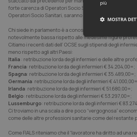
staccato dal precedente per mancanza di personale. A tu
più
forte carenza di Operatori Socio Sanitari.Rimane lecito chied
Operatori Socio Sanitari, saranno disposti a sopportare 
MOSTRA DET
Chi siede in parlamento è a conoscenza che il personale
notevolmente bassa rispetto alle medesime figure profes
Neces
Citiamo i recenti dati dell’ OCSE sugli stipendi degli infe
meno rispetto agli altri Paesi:
Italia
: retribuzione lorda degli infermieri e delle altre pro
Francia
: retribuzione lorda degli infermieri € 34.204,00=;
Spagna
: retribuzione lorda degli infermieri € 35.489,00=;
Germania
: retribuzione lorda degli infermieri € 41.000,00
Irlanda
: retribuzione lorda degli infermieri € 51.680,00=;
I cookie necessari con
Belgio
: retribuzione lorda degli infermieri € 53.297,00=;
e l'accesso alle aree 
Lussemburgo
: retribuzione lorda degli infermieri € 83.27
Nome
Ci troviamo in una scala a dire poco “vergognosa” econom
VISITOR_PRIVACY_
come delle altre professioni sanitarie come del restante p
Come FIALS riteniamo che il “lavoratore ha diritto ad una