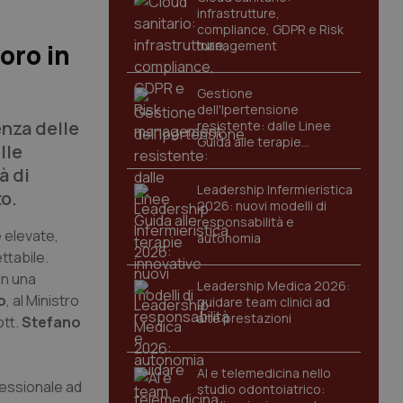
infrastrutture,
compliance, GDPR e Risk
management
voro in
Gestione
dell'Ipertensione
enza delle
resistente: dalle Linee
Guida alle terapie
lle
innovative
à di
Leadership Infermieristica
to.
2026: nuovi modelli di
responsabilità e
 elevate,
autonomia
ttabile.
in una
Leadership Medica 2026:
o
, al Ministro
guidare team clinici ad
alte prestazioni
ott.
Stefano
AI e telemedicina nello
fessionale ad
studio odontoiatrico: