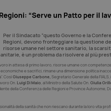
Regioni: “Serve un Patto per il la
Per il Sindacato “questo Governo e la Confer
Regioni, devono fronteggiare la questione de
risorse umane nel settore sanitario, la scarsit
anitarie, è un problema da risolvere al più pres
lavoro in attesa di primo lavoro, risorse umane con competenze
à economiche e sacrifici, rimane una dimensione politica inacce
à”. Così
Giuseppe Carbone,
Segretario Generale della FIALS, 
Lavoro On.
Luigi Di Maio
, al Ministro della Salute On.
Giulia Grill
dente della Conferenza delle Regioni e Province Autonome, D
onalità della sanità che non riescano durante la loro vita pro