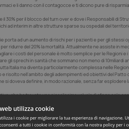
aci e li danno con il contagocce e ti dicono pure di risparmiar
 il 30% per il blocco del turn over e dove i Responsabili di Stru
 ad interim in altre strutture sparse su ospedali del territori
e porta ad un aumento di rischi per i pazienti e per gli stessi o
er ridurre del 20% la mortalità. Attualmente ne assiste in medi
liare i costi del personale è molto semplice per le Regioni e i 
are gli sprechi in sanità che sommano non meno di 10miliardi an
 tutta Italia ma diventa particolarmente complessa nelle Regioni
 risolto nell’ambito degli adempimenti ed obiettivi del Patto d
e si doveva definire, in modo razionale, senza far esplodere l
tivo, che ha trovato una piccolissima valvola di sfogo solo con
 personale ma solo aver dato dignità ad un lavoro stabile dop
web utilizza cookie
ati (tra i più bassi in tutta Europa) e lavorano in situazioni di
ilizza i cookie per migliorare la tua esperienza di navigazione. Ut
sa giornata e capita sovente di dover cominciare un turno do
consenti a tutti i cookie in conformità con la nostra policy per i 