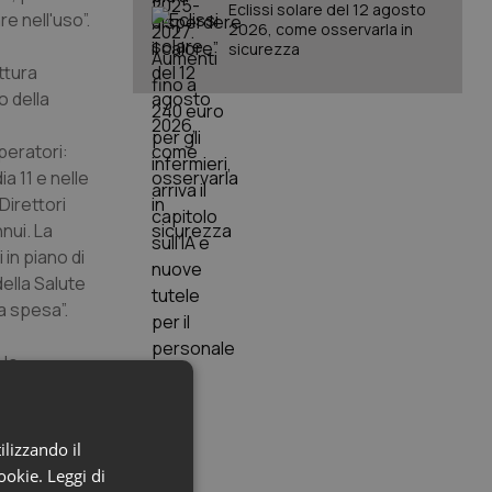
Eclissi solare del 12 agosto
e nell'uso”.
2026, come osservarla in
sicurezza
ttura
o della
peratori:
a 11 e nelle
Direttori
nui. La
 in piano di
ella Salute
a spesa”.
 le
o tantissimi
 mancata
ilizzando il
po aver
cookie.
Leggi di