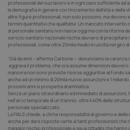
professionali del suo lavoro e in ogni caso sufficiente ad as
CookieScriptConse
la demografia in genere con l’incremento dell’età e della v
altre figure professionali, non solo possono, ma devono es
termini quantitativi che qualitativi. Un mancato intervento 
di personale sanitario non nasce oggi ma con la riforma delle
tracking-sites-ironf
tracking-enable
servizio sanitario nazionale rischia davvero di precipitare ne
professionali, come oltre 25mila medici in uscita nel giro di m
tracking-sites-ironf
session-id
“Già da anni – afferma Carbone – denunciamo la carenza di
aggrava il problema, che ora assume dimensioni davvero 
_ga
manovra non sono previste risorse aggiuntive al Fondo sani
anche ad un minimo di 20mila nuove assunzioni e 1 miliardo d
prossimi anni si prospetta drammatica.
Senza un piano straordinario ed immediato di assunzioni, 
nell’arco temporale di un triennio, oltre il 40% delle strut
personale specializzato.
PHPSESSID
La FIALS chiede, a chi ha responsabilità di governo e dell
anche per dare risposte certe ai tanti professionisti che 
maggior rischio professionale e sia ai cittadini che hanno di