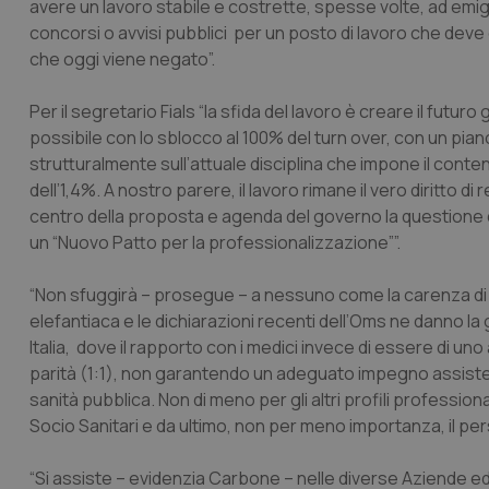
avere un lavoro stabile e costrette, spesse volte, ad emigr
concorsi o avvisi pubblici per un posto di lavoro che deve 
che oggi viene negato”.
Per il segretario Fials “la sfida del lavoro è creare il futu
possibile con lo sblocco al 100% del turn over, con un pia
strutturalmente sull’attuale disciplina che impone il cont
dell’1,4%. A nostro parere, il lavoro rimane il vero diritto di
centro della proposta e agenda del governo la questione d
un “Nuovo Patto per la professionalizzazione””.
“Non sfuggirà – prosegue – a nessuno come la carenza di pe
elefantiaca e le dichiarazioni recenti dell’Oms ne danno la 
Italia, dove il rapporto con i medici invece di essere di uno 
parità (1:1), non garantendo un adeguato impegno assisten
sanità pubblica. Non di meno per gli altri profili profession
Socio Sanitari e da ultimo, non per meno importanza, il pe
“Si assiste – evidenzia Carbone – nelle diverse Aziende e