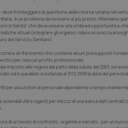
buon esempio è mantenere uno s
un utente tra le pagine.
 deve fronteggiare la questione delle risorse umane nel setto
.quotidianosanita.it
1 anno 1
Questo cookie viene utilizzato d
mese
per mantenere lo stato della ses
anitarie, è un problema da risolvere al più presto. Riteniamo qui
voro in Sanità” che deve essere una sfida ed opportunità e che s
iche attuali (integrare gli organici, ridare sicurezza ai luoghi
uro del Servizio Sanitario”.
Fornitore
Fornitore
/
/
Dominio
Scadenza
Descrizione
Scadenza
Descrizione
Dominio
E
5 mesi 4
Questo cookie è impostato da Youtube per
Google LLC
settimane
delle preferenze dell'utente per i video d
.youtube.com
.quotidianosanita.it
1 anno 1
Questo cookie viene utilizzato da Google Analy
 cornice di riferimento che contiene alcuni presupposti fondam
nei siti; può anche determinare se il visita
mese
lo stato della sessione.
ecifici per ciascun profilo professionale;
utilizzando la nuova o la vecchia versione d
Youtube.
e imposto alle regioni dal patto della salute del 2001, ed avvio
.youtube.com
5 mesi 4
Questo cookie è impostato da Youtube per
to ed in parallelo si estenda al 31.12.2018 la data del personal
settimane
delle preferenze dell'utente per i video d
nei siti; può anche determinare se il visita
utilizzando la nuova o la vecchia versione d
2.2018 per assunzioni di personale dipendente a tempo indetermi
Youtube.
Sessione
Questo cookie è impostato da YouTube per
Google LLC
delle visualizzazioni dei video incorporati.
.youtube.com
ie aziendali utili e vigenti per mezzo di una banca dati centraliz
e.
.youtube.com
5 mesi 4
Questo cookie è impostato da YouTube pe
settimane
dell'autenticazione e della personalizzazi
utente
ura di un tavolo di confronto, urgente e serrato, per un nuovo “
www.quotidianosanita.it
4
Questo cookie è impostato dall'applicazion