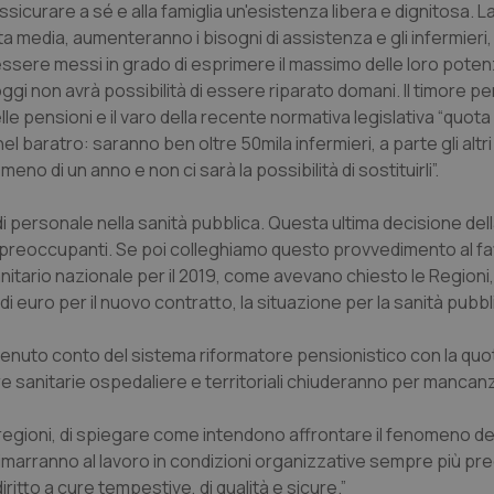
sicurare a sé e alla famiglia un'esistenza libera e dignitosa. La
nt
5 mesi 3
Questo cookie viene utilizzato da
CookieScript
ita media, aumenteranno i bisogni di assistenza e gli infermieri
settimane
Script.com per ricordare le pref
www.quotidianosanita.it
sere messi in grado di esprimere il massimo delle loro potenzia
sui cookie dei visitatori. È neces
dei cookie di Cookie-Script.com 
oggi non avrà possibilità di essere riparato domani. Il timore pe
correttamente.
 pensioni e il varo della recente normativa legislativa “quota 10
ish-
www.quotidianosanita.it
4
Questo cookie è impostato dall'a
settimane
abilitare il sistema di tracking a
l baratro: saranno ben oltre 50mila infermieri, a parte gli altri 
2 giorni
eno di un anno e non ci sarà la possibilità di sostituirli”.
ish-
www.quotidianosanita.it
4
Questo cookie è impostato dall'a
settimane
assegnare un identificatore generi
2 giorni
 personale nella sanità pubblica. Questa ultima decisione dell
preoccupanti. Se poi colleghiamo questo provvedimento al fat
1 anno 1
Questo nome di cookie è associa
Google LLC
mese
Universal Analytics, che è un a
.quotidianosanita.it
tario nazionale per il 2019, come avevano chiesto le Regioni,
significativo del servizio di ana
utilizzato da Google. Questo cook
i euro per il nuovo contratto, la situazione per la sanità pubbl
per distinguere utenti unici as
generato in modo casuale come i
cliente. È incluso in ogni richiest
tenuto conto del sistema riformatore pensionistico con la quo
sito e utilizzato per calcolare i dat
sessioni e campagne per i rapporti 
ture sanitarie ospedaliere e territoriali chiuderanno per mancanz
Sessione
Cookie generato da applicazioni 
PHP.net
linguaggio PHP. Si tratta di un id
www.quotidianosanita.it
e regioni, di spiegare come intendono affrontare il fenomeno de
generico utilizzato per mantenere 
sessione utente. Normalmente 
rimarranno al lavoro in condizioni organizzative sempre più pr
generato in modo casuale, il mod
utilizzato può essere specifico pe
ritto a cure tempestive, di qualità e sicure.”