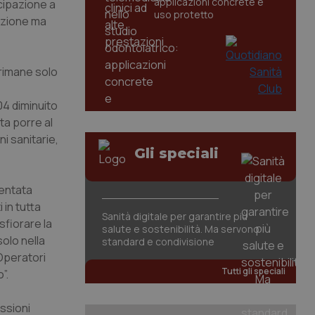
applicazioni concrete e
ecipazione a
uso protetto
tuzione ma
 rimane solo
04 diminuito
ita porre al
i sanitarie,
Gli speciali
ventata
 in tutta
Sanità digitale per garantire più
 sfiorare la
salute e sostenibilità. Ma servono
olo nella
standard e condivisione
 Operatori
Tutti gli speciali
”.
ssioni