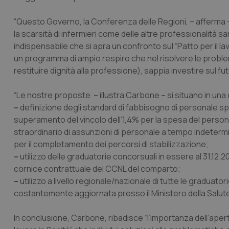
“Questo Governo, la Conferenza delle Regioni, – afferma –
_ga_KM60CM4NPH
la scarsità di infermieri come delle altre professionalità s
indispensabile che si apra un confronto sul “Patto per il la
un programma di ampio respiro che nel risolvere le problemat
restituire dignità alla professione), sappia investire sul fut
Nome
Nome
VISITOR_INFO1_LIV
_ga_0VMQEQKQ1N
“Le nostre proposte – illustra Carbone – si situano in una
–
definizione degli standard di fabbisogno di personale sp
superamento del vincolo dell’1,4% per la spesa del personal
__Secure-YNID
straordinario di assunzioni di personale a tempo indetermina
per il completamento dei percorsi di stabilizzazione;
–
utilizzo delle graduatorie concorsuali in essere al 31.1
cornice contrattuale del CCNL del comparto;
YSC
–
utilizzo a livello regionale/nazionale di tutte le graduator
costantemente aggiornata presso il Ministero della Salut
__Secure-
ROLLOUT_TOKEN
In conclusione, Carbone, ribadisce “l’importanza dell’apert
tracking-sites-