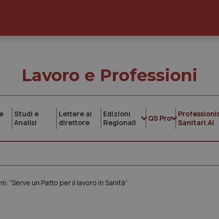
Lavoro e Professioni
e
Studi e
Lettere al
Edizioni
Professionis
QS Pro
Analisi
direttore
Regionali
Sanitari.AI
i: “Serve un Patto per il lavoro in Sanità”