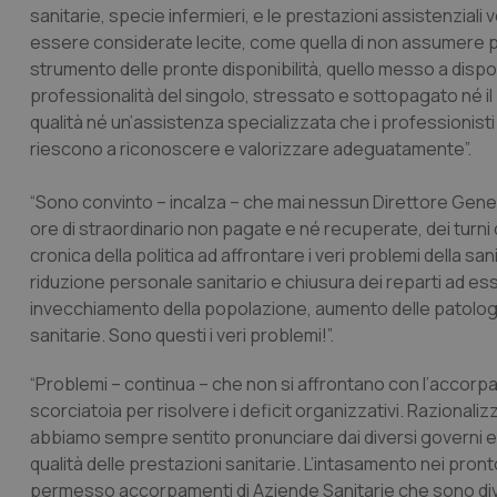
sanitarie, specie infermieri, e le prestazioni assistenz
essere considerate lecite, come quella di non assumere pers
strumento delle pronte disponibilità, quello messo a dispo
professionalità del singolo, stressato e sottopagato né i
qualità né un’assistenza specializzata che i professioni
riescono a riconoscere e valorizzare adeguatamente”.
“Sono convinto – incalza – che mai nessun Direttore Generale
ore di straordinario non pagate e né recuperate, dei turni
cronica della politica ad affrontare i veri problemi della sa
riduzione personale sanitario e chiusura dei reparti ad es
invecchiamento della popolazione, aumento delle patologi
sanitarie. Sono questi i veri problemi!”.
“Problemi – continua – che non si affrontano con l’accor
scorciatoia per risolvere i deficit organizzativi. Razionaliz
abbiamo sempre sentito pronunciare dai diversi governi e 
qualità delle prestazioni sanitarie. L’intasamento nei pron
permesso accorpamenti di Aziende Sanitarie che sono diventat