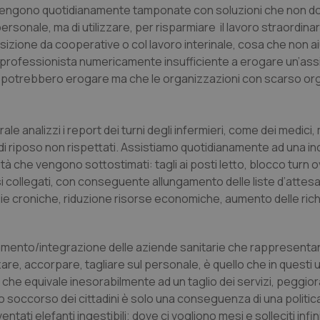
iali vengono quotidianamente tamponate con soluzioni che non 
onale, ma di utilizzare, per risparmiare il lavoro straordinar
sizione da cooperative o col lavoro interinale, cosa che non ai
l professionista numericamente insufficiente a erogare un’ass
sti potrebbero erogare ma che le organizzazioni con scarso or
 analizzi i report dei turni degli infermieri, come dei medici, m
 di riposo non rispettati. Assistiamo quotidianamente ad una i
nità che vengono sottostimati: tagli ai posti letto, blocco turn 
si collegati, con conseguente allungamento delle liste d’attesa
e croniche, riduzione risorse economiche, aumento delle ric
pamento/integrazione delle aziende sanitarie che rappresenta
zare, accorpare, tagliare sul personale, è quello che in questi u
che equivale inesorabilmente ad un taglio dei servizi, peggior
to soccorso dei cittadini è solo una conseguenza di una politic
i elefanti ingestibili; dove ci vogliono mesi e solleciti infinit