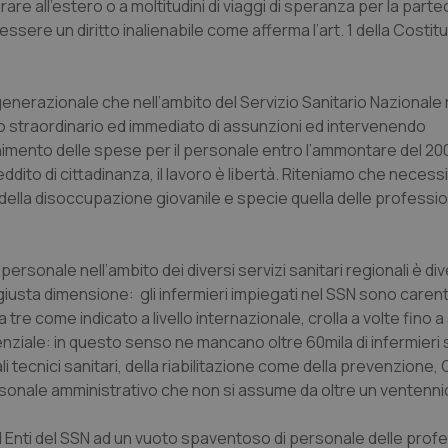
are all’estero o a moltitudini di viaggi di speranza per la part
essere un diritto inalienabile come afferma l’art. 1 della Costi
ro generazionale che nell’ambito del Servizio Sanitario Nazionale
no straordinario ed immediato di assunzioni ed intervenendo
enimento delle spese per il personale entro l’ammontare del 20
 reddito di cittadinanza, il lavoro è libertà. Riteniamo che necess
ella disoccupazione giovanile e specie quella delle profession
rsonale nell’ambito dei diversi servizi sanitari regionali è di
giusta dimensione: gli infermieri impiegati nel SSN sono carenti
a tre come indicato a livello internazionale, crolla a volte fino a
ziale: in questo senso ne mancano oltre 60mila di infermieri s
ali tecnici sanitari, della riabilitazione come della prevenzione,
rsonale amministrativo che non si assume da oltre un ventennio
d Enti del SSN ad un vuoto spaventoso di personale delle profe