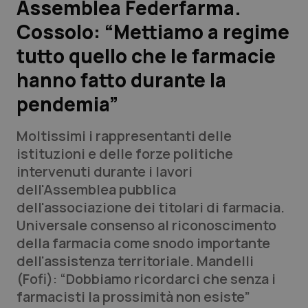
Assemblea Federfarma.
Cossolo: “Mettiamo a regime
Scienza e Farmaci
tutto quello che le farmacie
Studi e Analisi
hanno fatto durante la
pendemia”
Lettere al direttore
Moltissimi i rappresentanti delle
Edizioni Regionali
istituzioni e delle forze politiche
intervenuti durante i lavori
QS Pro
dell'Assemblea pubblica
dell'associazione dei titolari di farmacia.
Professionisti Sanitari.AI
Universale consenso al riconoscimento
della farmacia come snodo importante
Abruzzo
QS Pro Gold
dell'assistenza territoriale. Mandelli
(Fofi): “Dobbiamo ricordarci che senza i
QS Club
Newsletter
Basilicata
Artrite & artrosi
farmacisti la prossimità non esiste”