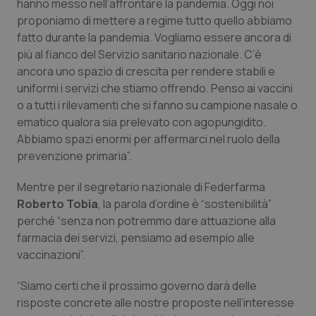
hanno messo nell’affrontare la pandemia. Oggi noi
proponiamo di mettere a regime tutto quello abbiamo
Piemonte
HIV
fatto durante la pandemia. Vogliamo essere ancora di
più al fianco del Servizio sanitario nazionale. C’è
Provincia Autonoma di Bolzano
Infezioni & Febbre
ancora uno spazio di crescita per rendere stabili e
uniformi i servizi che stiamo offrendo. Penso ai vaccini
Provincia Autonoma di Trento
Ipertensione & Scompenso
o a tutti i rilevamenti che si fanno su campione nasale o
ematico qualora sia prelevato con agopungidito.
Puglia
Malattie rare
Abbiamo spazi enormi per affermarci nel ruolo della
prevenzione primaria”.
Sardegna
Malattia di Crohn & Rettocolite Ulcerosa
Mentre per il segretario nazionale di Federfarma
Roberto Tobia
, la parola d’ordine è “sostenibilità”
Sicilia
Neuroscienze & patologie neurodegenerative
perché “senza non potremmo dare attuazione alla
farmacia dei servizi, pensiamo ad esempio alle
Toscana
Obesità
vaccinazioni”.
Umbria
Oftalmologia
“Siamo certi che il prossimo governo darà delle
risposte concrete alle nostre proposte nell’interesse