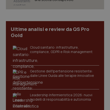
CookieScriptConsent
5 mesi
CookieScript
settim
www.quotidianosanita.it
Ultime analisi e review da QS Pro
Gold
Cloud sanitario: infrastrutture,
compliance, GDPR e Risk management
Gestione dell'Ipertensione resistente:
dalle Linee Guida alle terapie innovative
tracking-sites-ironfish-
www.quotidianosanita.it
4
tracking-enable
settim
2 gior
Leadership Infermieristica 2026: nuovi
modelli di responsabilità e autonomia
tracking-sites-ironfish-
www.quotidianosanita.it
4
session-id
settim