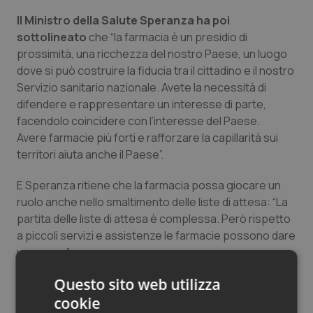
Salute orale & impianti
Il Ministro della Salute Speranza ha poi
sottolineato
che “la farmacia è un presidio di
Sangue & coagulazione
prossimità, una ricchezza del nostro Paese, un luogo
dove si può costruire la fiducia tra il cittadino e il nostro
Servizio sanitario nazionale. Avete la necessità di
Tiroide
difendere e rappresentare un interesse di parte,
facendolo coincidere con l’interesse del Paese.
Tumore al seno
Avere farmacie più forti e rafforzare la capillarità sui
territori aiuta anche il Paese”.
Tumore ovarico
E Speranza ritiene che la farmacia possa giocare un
Tumori del Polmone & Testa Collo
ruolo anche nello smaltimento delle liste di attesa: “La
partita delle liste di attesa è complessa. Però rispetto
Tumori gastrointestinali
a piccoli servizi e assistenze le farmacie possono dare
una mano”.
Ulcera & Reflusso
Questo sito web utilizza
Sulle prospettive future delle farmacie sempre più
integrate nel Ssn ha parlato il presidente della Fofi
cookie
Vaccini