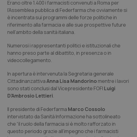
Erano oltre 1.400 i farmacisti convenuti a Roma per
Calabria
Asma & BPCO
l’Assemblea pubblica di Federfarma che ovviamente si
è incentrata sui programmi delle forze politiche in
Campania
Car-T
riferimento alla farmacia e alle sue prospettive future
nell’ambito della sanità italiana.
Emilia-Romagna
Colesterolo & coronaropatie
Numerosi i rappresentanti politici e istituzionali che
Friuli Venezia Giulia
Dermatite Atopica
hanno preso parte al dibattito, in presenza o in
videocollegamento.
Lazio
Diabete & glucometri
In apertura è intervenuta la Segretaria generale
Cittadinanzattiva
Anna Lisa Mandorino
mentre i lavori
Liguria
Disturbi dell’umore
sono stati conclusi dal Vicepresidente FOFI
Luigi
D’Ambrosio Lettieri
.
Lombardia
Dolore
Il presidente di Federfarma
Marco Cossolo
Marche
Donna & Salute
intervistato da
Sanità Informazione
ha sottolineato
che “il ruolo della farmacia si è molto rafforzato in
questo periodo grazie all’impegno che i farmacisti
Molise
Epatiti