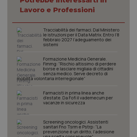
Potrebbe interessarti in
Lavoro e Professioni
Necessari
Statistici
Marketing
I cookie necessari contribuiscono a rendere fruibile il
sito web abilitandone funzionalità di base quali la
Tracciabilità dei farmaci. Dal Ministero
navigazione sulle pagine e l'accesso alle aree
le istruzioni per il Data Matrix. Entro l’8
protette del sito. Il sito web non è in grado di
febbraio 2027 l’adeguamento dei
funzionare correttamente senza questi cookie.
sistemi
Nome
Fornitore
/
Dominio
Scaden
Formazione Medicina Generale.
VISITOR_PRIVACY_METADATA
5 mesi
YouTube
settim
Fimmg: “Rischio altissimo di perdere
.youtube.com
borse e lasciare migliaia di cittadini
senza medico. Serve decreto di
mobilità volontaria interregionale”
Farmacisti in prima linea anche
d’estate. Da Fofi il vademecum per
vacanze in sicurezza
Screening oncologici. Assistenti
sanitari Fno Tsrm e Pstrp: “La
prevenzione è un diritto, l’adesione
una scelta consapevole”