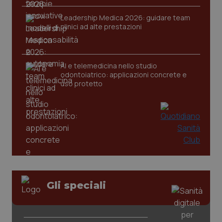
2 gior
Leadership Medica 2026: guidare team
clinici ad alte prestazioni
_ga
1 anno
Google LLC
mes
.quotidianosanita.it
AI e telemedicina nello studio
odontoiatrico: applicazioni concrete e
uso protetto
Gli speciali