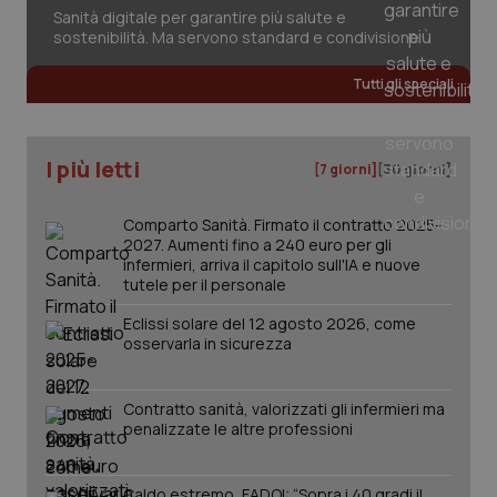
Sanità digitale per garantire più salute e
sostenibilità. Ma servono standard e condivisione
Tutti gli speciali
I più letti
[7 giorni]
[30 giorni]
PHPSESSID
Sessio
PHP.net
www.quotidianosanita.it
Comparto Sanità. Firmato il contratto 2025-
2027. Aumenti fino a 240 euro per gli
infermieri, arriva il capitolo sull'IA e nuove
tutele per il personale
Eclissi solare del 12 agosto 2026, come
osservarla in sicurezza
Contratto sanità, valorizzati gli infermieri ma
penalizzate le altre professioni
Caldo estremo, FADOI: “Sopra i 40 gradi il