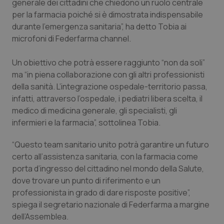
Valle D’Aosta
Oncodermatologia
generale dei cittadini che chiedono un ruolo centrale
per la farmacia poiché si è dimostrata indispensabile
durante l’emergenza sanitaria”, ha detto Tobia ai
Veneto
Oncoematologia
microfoni di
Federfarma channel
.
Oncologia & Nutrizione
Un obiettivo che potrà essere raggiunto “non da soli”
ma “in piena collaborazione con gli altri professionisti
Psoriasi & pelle
della sanità. L’integrazione ospedale-territorio passa,
infatti, attraverso l’ospedale, i pediatri libera scelta, il
Quotidiano Cardiologia
medico di medicina generale, gli specialisti, gli
infermieri e la farmacia”, sottolinea Tobia.
Quotidiano Chirurgia
“Questo team sanitario unito potrà garantire un futuro
certo all’assistenza sanitaria, con la farmacia come
Quotidiano Oncologia
porta d’ingresso del cittadino nel mondo della Salute,
dove trovare un punto di riferimento e un
Quotidiano Pediatria
professionista in grado di dare risposte positive”,
spiega il segretario nazionale di Federfarma a margine
Rene & patologie urogenitali
dell’Assemblea.