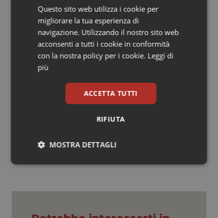
Andrea Mandelli:
“Vorrei ampliare l’offerta vaccinale in
Questo sito web utilizza i cookie per
farmacia con la vaccinazione per l’herpes e la
migliorare la tua esperienza di
pneumococcica e riportare tutti i farmaci sul territorio
navigazione. Utilizzando il nostro sito web
perché il farmacista è in grado di distribuire ogni
acconsenti a tutti i cookie in conformità
farmaco. Io sono orgoglioso di ognuno di voi che ha
con la nostra policy per i cookie.
Leggi di
reso un grande servizio al Paese. Dobbiamo ricordarci
più
che senza di noi la prossimità non esiste”.
ACCETTA TUTTI
Rivedi la registrazione dell’evento.
RIFIUTA
16 Settembre 2022
© Riproduzione riservata
MOSTRA DETTAGLI
Necessari
Statistici
Marketing