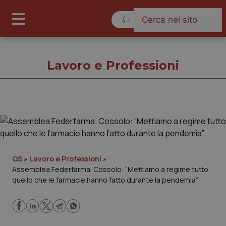
Giovedì 6 Agosto 2026
Lavoro e Professioni
Lavoro e Professioni
Cronache
QS
»
Lavoro e Professioni
»
Assemblea Federfarma. Cossolo: “Mettiamo a regime tutto
Governo e Parlamento
quello che le farmacie hanno fatto durante la pendemia”
Regioni e Asl
Lavoro e Professioni