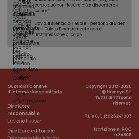
corpo può non riuscire più a disperdere il
calore”
_ga_KM60CM4NPH
.quotidianosanita.it
1 anno
Covid. Il silenzio di Fauci e il perdono di Biden.
mes
Ma il Quinto Emendamento non è
un’ammissione di colpa
Fornitore
/
Nome
Scadenza
Descrizion
Quotidiano online
Copyright 2013-2026
Dominio
d'informazione sanitaria
© Homnya Srl
Nome
Fornitore
/
Dominio
Scadenza
Des
_ga_0VMQEQKQ1N
.quotidianosanita.it
1 anno 1
Questo
Tutti i diritti sono
mese
cookie
VISITOR_INFO1_LIVE
5 mesi 4
Que
Google LLC
riservati
viene
Direttore
settimane
imp
.youtube.com
utilizzato
You
responsabile
da Google
ten
P.I. e C.F. 13026241003
Analytics
pre
Luciano Fassari
per
del
mantener
vid
Iscrizione al ROC
Direttore editoriale
lo stato
inco
n.34308
della
può
Francesco Maria Avitto