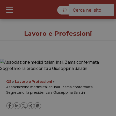
Sabato 8 Agosto 2026
Lavoro e Professioni
Lavoro e Professioni
Cronache
QS
»
Lavoro e Professioni
»
Associazione medici italiani Inail. Zama confermata
Governo e Parlamento
Segretario, la presidenza a Giuseppina Salatin
Regioni e Asl
Lavoro e Professioni