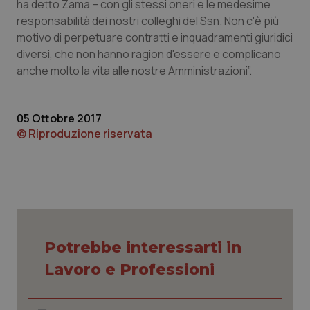
ha detto Zama – con gli stessi oneri e le medesime
responsabilità dei nostri colleghi del Ssn. Non c'è più
Piemonte
HIV
motivo di perpetuare contratti e inquadramenti giuridici
diversi, che non hanno ragion d'essere e complicano
Provincia Autonoma di Bolzano
Infezioni & Febbre
anche molto la vita alle nostre Amministrazioni”.
Provincia Autonoma di Trento
Ipertensione & Scompenso
05 Ottobre 2017
Puglia
Malattie rare
© Riproduzione riservata
Sardegna
Malattia di Crohn & Rettocolite Ulcerosa
Sicilia
Neuroscienze & patologie neurodegenerative
Toscana
Obesità
Potrebbe interessarti in
Lavoro e Professioni
Umbria
Oftalmologia