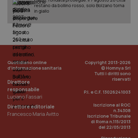
restano da bollino rosso, solo Bolzano torna
in giallo
Quotidiano online
Copyright 2013-2026
d'informazione sanitaria
© Homnya Srl
Tutti i diritti sono
riservati
Direttore
responsabile
P.I. e C.F. 13026241003
Luciano Fassari
Iscrizione al ROC
PHPSESSID
Sessio
Direttore editoriale
PHP.net
www.quotidianosanita.it
n.34308
Francesco Maria Avitto
Iscrizione Tribunale
di Roma n.115/2013
del 22/05/2013