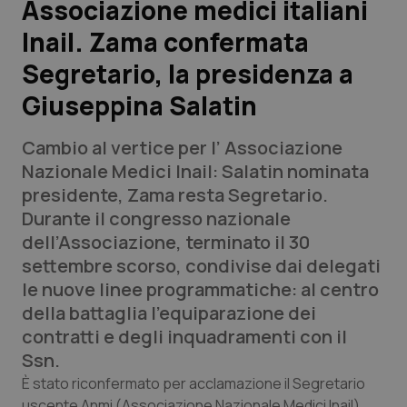
Associazione medici italiani
Inail. Zama confermata
Scienza e Farmaci
Segretario, la presidenza a
Studi e Analisi
Giuseppina Salatin
Lettere al direttore
Cambio al vertice per l’ Associazione
Nazionale Medici Inail: Salatin nominata
Edizioni Regionali
presidente, Zama resta Segretario.
Durante il congresso nazionale
QS Pro
dell’Associazione, terminato il 30
settembre scorso, condivise dai delegati
Professionisti Sanitari.AI
le nuove linee programmatiche: al centro
della battaglia l'equiparazione dei
Abruzzo
QS Pro Gold
contratti e degli inquadramenti con il
Ssn.
QS Club
Newsletter
Basilicata
Artrite & artrosi
È stato riconfermato per acclamazione il Segretario
uscente Anmi (Associazione Nazionale Medici Inail)