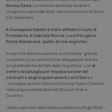
Calabria
Asma & BPCO
Norma Zama
. La nomina è avvenuta durante il
congresso nazionale Anmi, che si è concluso a Parma,
Campania
Car-T
il 30 settembre.
A Giuseppina Salatin è stato affidato il ruolo di
Emilia-Romagna
Colesterolo & coronaropatie
Presidente. A Gabriele Norcia, Luca Perugini e
Paola Allamprese, quello di vice segretari.
Friuli Venezia Giulia
Dermatite Atopica
In una nota dell'associazione si sottolinea "grande
Lazio
Diabete & glucometri
compattezza e consenso tra i delegati per le linee
programmatiche dettate dalla Segreteria", con
al
Liguria
Disturbi dell’umore
centro la battaglia per l'equiparazione dei
contratti e degli inquadramenti con il Ssn
e il
Lombardia
Dolore
"sostegno ad Anmi-Assomed Sivemp-Fpm e Cosmed
nella lunga e complicata trattativa con Aran e
Marche
Donna & Salute
Governo".
“Siamo operatori della Sanità pubblica a tutti gli effetti –
Molise
Epatiti