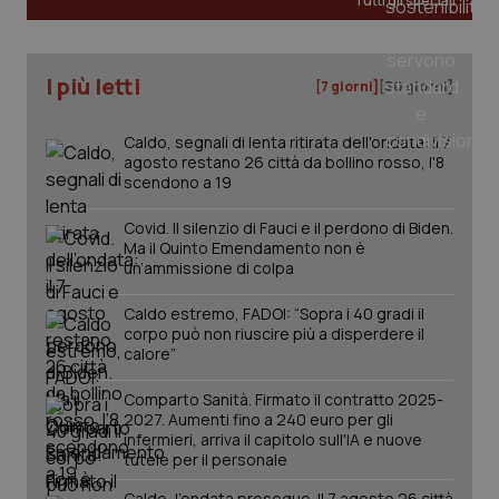
Tutti gli speciali
tracking-sites-ironfish-
www.quotidianosanita.it
4
I più letti
tracking-enable
settim
[7 giorni]
[30 giorni]
2 gior
Caldo, segnali di lenta ritirata dell'ondata: il 7
agosto restano 26 città da bollino rosso, l'8
scendono a 19
tracking-sites-ironfish-
www.quotidianosanita.it
4
session-id
settim
2 gior
Covid. Il silenzio di Fauci e il perdono di Biden.
Ma il Quinto Emendamento non è
un’ammissione di colpa
Caldo estremo, FADOI: “Sopra i 40 gradi il
_ga
1 anno
Google LLC
corpo può non riuscire più a disperdere il
mes
.quotidianosanita.it
calore”
Comparto Sanità. Firmato il contratto 2025-
2027. Aumenti fino a 240 euro per gli
infermieri, arriva il capitolo sull'IA e nuove
tutele per il personale
Caldo, l’ondata prosegue. Il 7 agosto 26 città