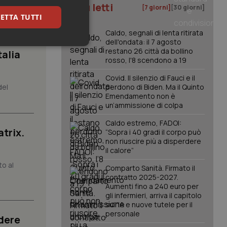
I più letti
[7 giorni]
[30 giorni]
à di
ETTA TUTTI
Caldo, segnali di lenta ritirata
dell'ondata: il 7 agosto
keting
restano 26 città da bollino
talia
rosso, l'8 scendono a 19
Covid. Il silenzio di Fauci e il
del
perdono di Biden. Ma il Quinto
Emendamento non è
un’ammissione di colpa
Caldo estremo, FADOI:
atrix.
“Sopra i 40 gradi il corpo può
igazione sulle pagine
non riuscire più a disperdere
kie.
il calore”
to al
Comparto Sanità. Firmato il
er memorizzare le
contratto 2025-2027.
utente per la loro
Aumenti fino a 240 euro per
 dati sul consenso
gli infermieri, arriva il capitolo
itiche e
sull'IA e nuove tutele per il
tendo che le loro
ssioni future.
personale
dere
l servizio Cookie-