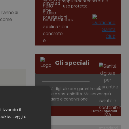
applicazioni concrete e
uso protetto
 l’anno di
, come
Gli speciali
Sanità digitale per garantire più
salute e sostenibilità. Ma servono
standard e condivisione
azione
ilizzando il
Tutti gli speciali
cookie.
Leggi di
a