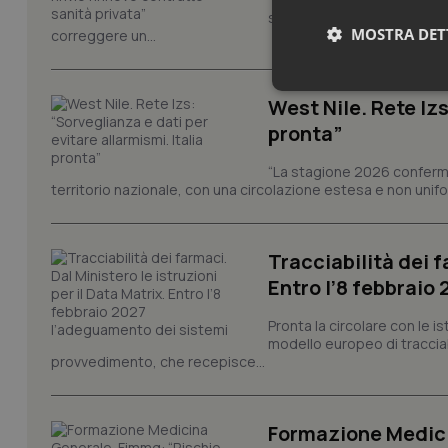
sull'adeguamento delle tar
MOSTRA DET
correggere un...
Neces
West Nile. Rete Izs
pronta”
“La stagione 2026 conferma
territorio nazionale, con una circolazione estesa e non uniform
Tracciabilità dei f
I cookie necessari con
Entro l’8 febbraio
e l'accesso alle aree 
Nome
Pronta la circolare con le i
modello europeo di tracciabi
VISITOR_PRIVACY_
provvedimento, che recepisce...
Formazione Medici
CookieScriptConse