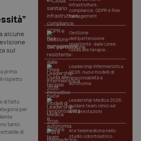
infrastrutture,
compliance, GDPR e Risk
management
essità”
a alcune
Gestione
dell'Ipertensione
 revisione
resistente: dalle Linee
za sul
Guida alle terapie
innovative
Leadership Infermieristica
na prima
2026: nuovi modelli di
responsabilità e
li rispetto
autonomia
Leadership Medica 2026:
e di fatto
guidare team clinici ad
categoria per
alte prestazioni
ndente
eno tanto
AI e telemedicina nello
ettabile di
studio odontoiatrico: