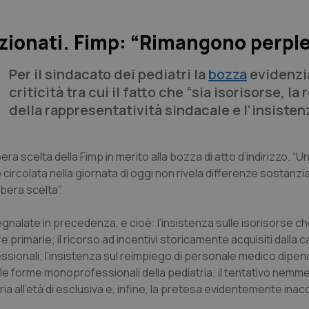
nzionati. Fimp: “Rimangono perpl
Per il sindacato dei pediatri la
bozza
evidenzi
criticità tra cui il fatto che “sia isorisorse, la
della rappresentatività sindacale e l’insisten
.
era scelta della Fimp in merito alla bozza di atto d’indirizzo. “U
zo circolata nella giornata di oggi non rivela differenze sostanzia
bera scelta”.
egnalate in precedenza, e cioè: l’insistenza sulle isorisorse ch
primarie; il ricorso ad incentivi storicamente acquisiti dalla 
ssionali; l’insistenza sul reimpiego di personale medico dipe
lle forme monoprofessionali della pediatria; il tentativo nemm
a all’età di esclusiva e, infine, la pretesa evidentemente inacc