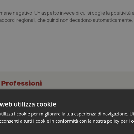
mane negativo. Un aspetto invece di cui si coglie la positività è
gli accordi regionali, che quindi non decadono automaticamente
 Professioni
web utilizza cookie
e Aris: “Preoccupazione per la mancata approv
ilizza i cookie per migliorare la tua esperienza di navigazione. Ut
elle tariffe ospedaliere, così rinvio rinnovo
consenti a tutti i cookie in conformità con la nostra policy per i 
rivata”
a una norma che, dopo quattordici anni, interveniva per la prima volt