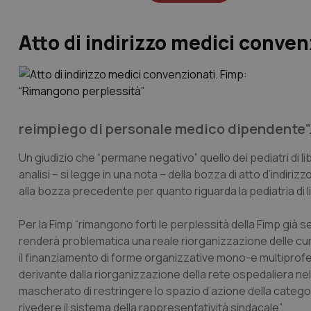
Atto di indirizzo medici conve
reimpiego di personale medico dipendente”
Un giudizio che “permane negativo” quello dei pediatri di lib
analisi – si legge in una nota – della bozza di atto d’indiriz
alla bozza precedente per quanto riguarda la pediatria di li
Per la Fimp “rimangono forti le perplessità della Fimp già s
renderà problematica una reale riorganizzazione delle cure 
il finanziamento di forme organizzative mono-e multiprofe
derivante dalla riorganizzazione della rete ospedaliera ne
mascherato di restringere lo spazio d’azione della categori
rivedere il sistema della rappresentatività sindacale”.