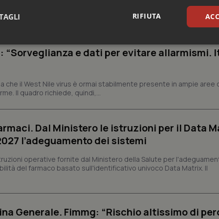
iffe ospedaliere, seppur in modo parziale, riconoscendo la necessit
RIFIUTA
TAGLI
ACC
sari
Statistici
Mar
: “Sorveglianza e dati per evitare allarmismi. I
 che il West Nile virus è ormai stabilmente presente in ampie aree 
e. Il quadro richiede, quindi,...
Necessari
Statistici
Marketing
armaci. Dal Ministero le istruzioni per il Data M
tribuiscono a rendere fruibile il sito web abilitandone funzionalità di base quali la nav
 2027 l’adeguamento dei sistemi
protette del sito. Il sito web non è in grado di funzionare correttamente senza questi coo
Fornitore
/
Dominio
Scadenza
Descrizione
struzioni operative fornite dal Ministero della Salute per l'adeguamen
lità del farmaco basato sull'identificativo univoco Data Matrix. Il
METADATA
5 mesi 4
Questo cookie viene utilizzato p
YouTube
settimane
scelte di consenso e privacy dell'
.youtube.com
interazione con il sito. Registra i
del visitatore riguardo a varie pol
impostazioni sulla privacy, garan
preferenze siano onorate nelle se
na Generale. Fimmg: “Rischio altissimo di per
nt
5 mesi 3
Questo cookie viene utilizzato da
CookieScript