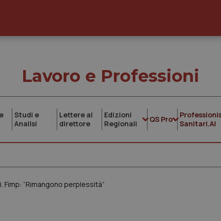
Lavoro e Professioni
e
Studi e
Lettere al
Edizioni
Professionis
QS Pro
Analisi
direttore
Regionali
Sanitari.AI
ti. Fimp: “Rimangono perplessità”