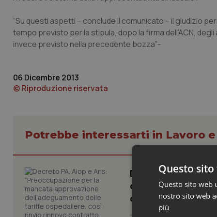
“Su questi aspetti – conclude il comunicato – il giudizio per
tempo previsto per la stipula, dopo la firma dell’ACN, de
invece previsto nella precedente bozza”-
06 Dicembre 2013
© Riproduzione riservata
Potrebbe interessarti in Lavoro e
Questo sito 
Decreto PA. Aiop 
Questo sito web ut
dell’adeguamento d
nostro sito web ac
contratto sanità p
più
“Nel Decreto PA era previst