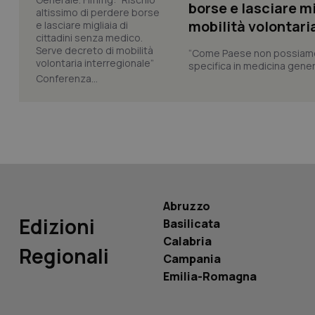
borse e lasciare m
mobilità volontari
“Come Paese non possiamo 
tracking-sites-ironf
specifica in medicina gener
tracking-enable
Conferenza...
tracking-sites-ironf
session-id
_ga
Abruzzo
Edizioni
Basilicata
PHPSESSID
Calabria
Regionali
Campania
Emilia-Romagna