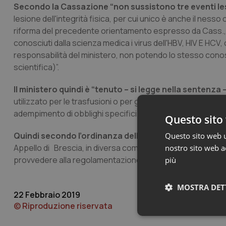
Secondo la Cassazione “non sussistono tre eventi les
lesione dell'integrità fisica, per cui unico è anche il nesso
riforma del precedente orientamento espresso da Cass., 3
conosciuti dalla scienza medica i virus dell'HBV, HIV E HCV
responsabilità del ministero, non potendo lo stesso conosc
scientifica)”.
Il ministero quindi è “tenuto – si legge nella sentenz
utilizzato per le trasfusioni o per gli emoderivati sia esent
adempimento di obblighi specifici posti dalle fonti normativ
Questo sito 
Quindi secondo l’ordinanza della Cassazione “il ricor
Questo sito web ut
Appello di Brescia, in diversa composizione, che dovrà pronu
nostro sito web ac
provvedere alla regolamentazione delle spese anche del pr
più
MOSTRA DET
22 Febbraio 2019
© Riproduzione riservata
Neces