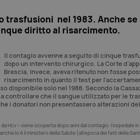
o trasfusioni nel 1983. Anche se i
nque diritto al risarcimento.
Il contagio avvenne a seguito di cinque trasf
dopo un intervento chirurgico. La Corte d'app
Brescia, invece, aveva ritenuto non fosse poss
risarcimento in quanto il test per l'accertame
eso disponibile solo nel 1988. Secondo la Cassaz
 controllare che il sangue utilizzato per le tra
che i donatori non presentassero alterazioni de
da Hcv – viene scoperta dopo anni dal contagio: l’ospedale in 
 lo è il ministero della Salute (all’epoca dei fatti della Sani