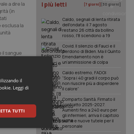
I più letti
vale a dire la
[7 giorni]
[30 giorni]
rità (in
ati
Caldo, segnali di lenta ritirata
dell'ondata: il 7 agosto
e esclusa la
restano 26 città da bollino
unità
rosso, l'8 scendono a 19
Covid. Il silenzio di Fauci e il
perdono di Biden. Ma il Quinto
e il sangue
Emendamento non è
saminasi, in
un’ammissione di colpa
8, n. 581).
Caldo estremo, FADOI:
“Sopra i 40 gradi il corpo può
 Corte di
ilizzando il
non riuscire più a disperdere
ver
cookie.
Leggi di
il calore”
Comparto Sanità. Firmato il
contratto 2025-2027.
Aumenti fino a 240 euro per
ETTA TUTTI
gli infermieri, arriva il capitolo
sull'IA e nuove tutele per il
personale
keting