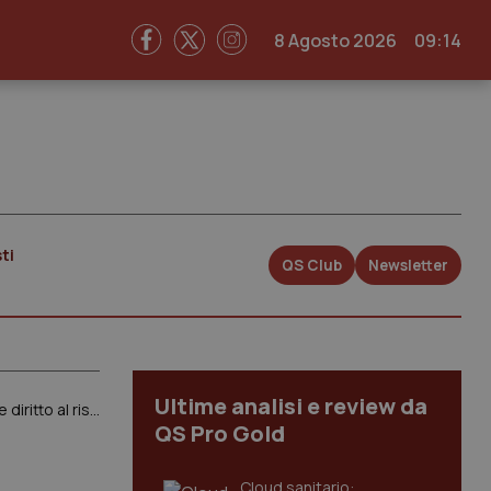
8 Agosto 2026
09:14
ti
QS Club
Newsletter
Ultime analisi e review da
Aveva contratto l’epatite C dopo trasfusioni nel 1983. Anche se il test arriverà solo nel 1988 c’è comunque diritto al risarcimento. Cassazione accoglie ricorso
QS Pro Gold
Cloud sanitario: