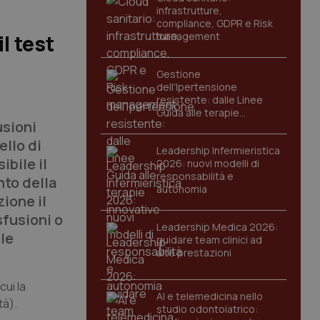
infrastrutture,
compliance, GDPR e Risk
management
l test
Gestione
dell'Ipertensione
resistente: dalle Linee
Guida alle terapie
usioni
innovative
ello di
Leadership Infermieristica
ibile il
2026: nuovi modelli di
responsabilità e
nto della
autonomia
ione il
sfusioni o
Leadership Medica 2026:
lle
guidare team clinici ad
alte prestazioni
cui la
AI e telemedicina nello
tà).
studio odontoiatrico: