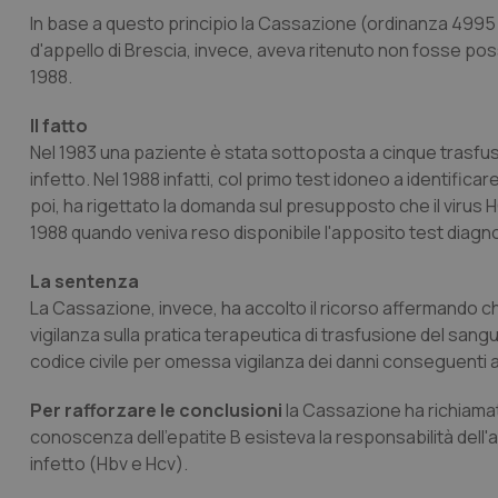
In base a questo principio la Cassazione (ordinanza 4995 d
d'appello di Brescia, invece, aveva ritenuto non fosse possib
1988.
Il fatto
Nel 1983 una paziente è stata sottoposta a cinque trasfusi
infetto. Nel 1988 infatti, col primo test idoneo a identificare
poi, ha rigettato la domanda sul presupposto che il viru
1988 quando veniva reso disponibile l'apposito test diagn
La sentenza
La Cassazione, invece, ha accolto il ricorso affermando che 
vigilanza sulla pratica terapeutica di trasfusione del sangu
codice civile per omessa vigilanza dei danni conseguenti a
Per rafforzare le conclusioni
la Cassazione ha richiamato
conoscenza dell'epatite B esisteva la responsabilità dell'a
infetto (Hbv e Hcv).