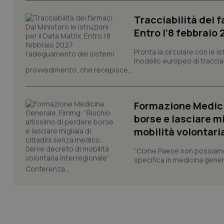
tracking-sites-ironf
Tracciabilità dei f
session-id
Entro l’8 febbraio
_ga
Pronta la circolare con le i
modello europeo di tracciabi
provvedimento, che recepisce...
Formazione Medici
PHPSESSID
borse e lasciare m
mobilità volontari
“Come Paese non possiamo 
specifica in medicina gener
Conferenza...
_ga_KM60CM4NPH
Nome