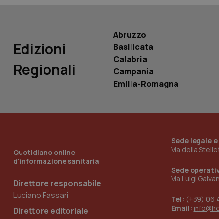
Nome
VISITOR_INFO1_LIV
_ga_0VMQEQKQ1N
Abruzzo
Edizioni
Basilicata
__Secure-YNID
Calabria
Regionali
Campania
Emilia-Romagna
YSC
__Secure-
ROLLOUT_TOKEN
Sede legale e
tracking-sites-
Via della Stell
ironfish-tracking-
Quotidiano online
named-enable
d'informazione sanitaria
Sede operati
Via Luigi Galva
Direttore responsabile
Luciano Fassari
Tel:
(+39) 06 
Email:
info@h
Direttore editoriale