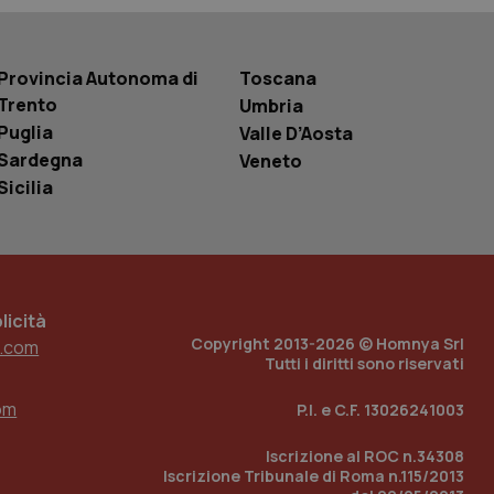
 tenere traccia
i Youtube incorporati
tics per mantenere
tore del sito web sta
ell'interfaccia di
Provincia Autonoma di
Toscana
Trento
Umbria
 tenere traccia
Puglia
Valle D’Aosta
i Youtube incorporati
tore del sito web sta
Sardegna
Veneto
ell'interfaccia di
Sicilia
 tenere traccia
r la gestione
one dell’esperienza
icità
e per abilitare il
loggato con identity
Copyright 2013-2026 © Homnya Srl
.com
Tutti i diritti sono riservati
om
P.I. e C.F. 13026241003
Iscrizione al ROC n.34308
Iscrizione Tribunale di Roma n.115/2013