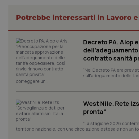
Potrebbe interessarti in Lavoro e
Decreto PA. Aiop 
dell’adeguamento d
I cookie necessari con
e l'accesso alle aree 
contratto sanità p
Nome
“Nel Decreto PA era previst
VISITOR_PRIVACY_
sull'adeguamento delle tar
correggere un...
West Nile. Rete Izs
CookieScriptConse
pronta”
“La stagione 2026 conferma
territorio nazionale, con una circolazione estesa e non uniform
tracking-sites-ironf
tracking-enable