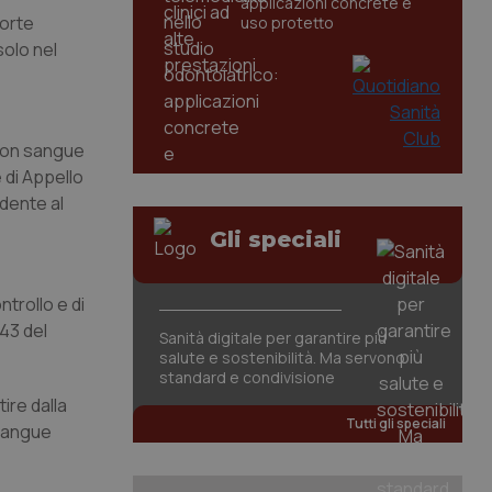
applicazioni concrete e
Corte
uso protetto
solo nel
 con sangue
e di Appello
dente al
Gli speciali
ntrollo e di
043 del
Sanità digitale per garantire più
salute e sostenibilità. Ma servono
standard e condivisione
ire dalla
Tutti gli speciali
 sangue