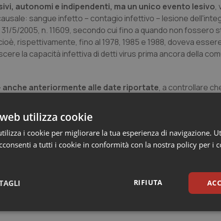
ivi, autonomi e indipendenti, ma un unico evento lesivo
, 
 causale: sangue infetto – contagio infettivo – lesione dell'integ
1/5/2005, n. 11609, secondo cui fino a quando non fossero st
, cioè, rispettivamente, fino al 1978, 1985 e 1988, doveva esser
ere la capacità infettiva di detti virus prima ancora della com
a – anche anteriormente alle date riportate
, a controllare ch
e da virus e che i donatori non presentino alterazioni delle tran
e speciali (Cass., 29/8/2011, n. 17685; Cass., Sez. Un., 11/1/200
web utilizza cookie
so va accolto
e la sentenza impugnata cassata con rinvio alla
ilizza i cookie per migliorare la tua esperienza di navigazione. Ut
nciarsi … applicando i principi di diritto enunciati, oltre a do
consenti a tutti i cookie in conformità con la nostra policy per i 
esente giudizio di legittimità”.
RIFIUTA
TAGLI
ACC
sari
Statistici
Mar