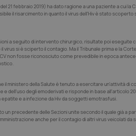
el 21 febbraio 2019) ha dato ragione a una paziente a cui la 
ile il risarcimento in quanto il virus dell'Hiv è stato scoperto 
oni a seguito di intervento chirurgico, risultate poi eseguite
 il virus si è sciperto il contagio. Ma il Tribunale prima e la Cort
s HCV non fosse riconosciuto come prevedibile in epoca antece
ostico.
il ministero della Salute è tenuto a esercitare un'attività di co
e e dell'uso degli emoderivati e risponde in base all'articolo 2
 epatite e a infezione da Hiv da soggetti emotrasfusi.
 un precedente delle Sezioni unite secondo il quale già a part
mministrazione anche per il contagio di altri virus veicolati da