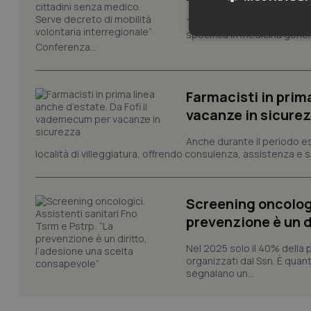
“Come Paese non possiamo 
specifica in medicina gener
Neces
Conferenza...
Farmacisti in prim
vacanze in sicure
Anche durante il periodo esti
località di villeggiatura, offrendo consulenza, assistenza e se
I cookie necessari con
e l'accesso alle aree 
Nome
Screening oncologi
VISITOR_PRIVACY_
prevenzione è un d
Nel 2025 solo il 40% della 
organizzati dal Ssn. È quan
segnalano un...
CookieScriptConse