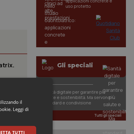
applicazioni concrete e
uso protetto
atrix.
Gli speciali
to al
Sanità digitale per garantire più
salute e sostenibilità. Ma servono
ilizzando il
standard e condivisione
cookie.
Leggi di
dere
Tutti gli speciali
 di
ETTA TUTTI