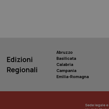
tracking-sites-ironf
tracking-enable
tracking-sites-ironf
session-id
_ga
Abruzzo
Edizioni
Basilicata
Calabria
Regionali
Campania
PHPSESSID
Emilia-Romagna
_ga_KM60CM4NPH
Sede legale e