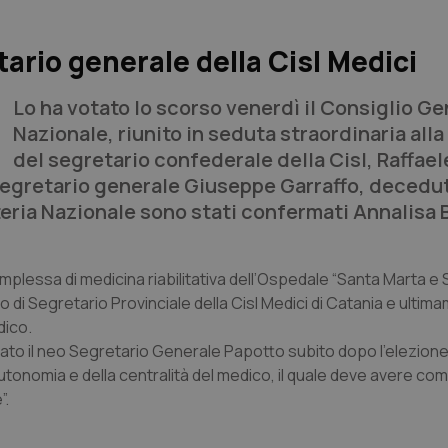
tario generale della Cisl Medici
Lo ha votato lo scorso venerdì il Consiglio G
Nazionale, riunito in seduta straordinaria all
del segretario confederale della Cisl, Raffael
egretario generale Giuseppe Garraffo, decedut
ria Nazionale sono stati confermati Annalisa 
omplessa di medicina riabilitativa dell’Ospedale “Santa Marta e
o di Segretario Provinciale della Cisl Medici di Catania e ultim
dico.
iarato il neo Segretario Generale Papotto subito dopo l’elezione 
utonomia e della centralità del medico, il quale deve avere co
”.