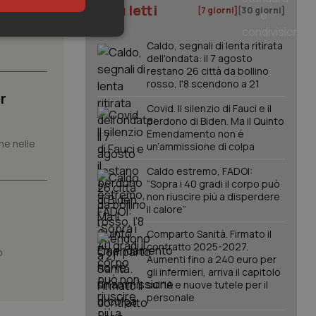
I più letti
[7 giorni]
[30 giorni]
mazione
keting
Caldo, segnali di lenta ritirata
dell'ondata: il 7 agosto
restano 26 città da bollino
rosso, l'8 scendono a 21
r
Covid. Il silenzio di Fauci e il
perdono di Biden. Ma il Quinto
Emendamento non è
che nelle
un’ammissione di colpa
igazione sulle pagine
Caldo estremo, FADOI:
kie.
“Sopra i 40 gradi il corpo può
non riuscire più a disperdere
il calore”
er memorizzare le
utente per la loro
Comparto Sanità. Firmato il
 dati sul consenso
contratto 2025-2027.
itiche e
o
tendo che le loro
Aumenti fino a 240 euro per
ssioni future.
gli infermieri, arriva il capitolo
sull'IA e nuove tutele per il
l servizio Cookie-
personale
erenze di consenso
sario che il banner