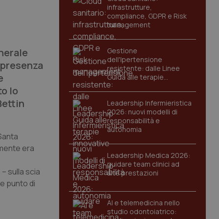
infrastrutture,
compliance, GDPR e Risk
management
enerale
Gestione
dell'Ipertensione
a presenza
resistente: dalle Linee
e
Guida alle terapie
innovative
o lo
Bettin
Leadership Infermieristica
2026: nuovi modelli di
responsabilità e
autonomia
 Santa
amente era
Leadership Medica 2026:
guidare team clinici ad
– sulla scia
alte prestazioni
me punto di
AI e telemedicina nello
studio odontoiatrico: