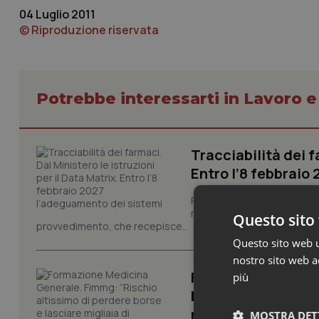
04 Luglio 2011
© Riproduzione riservata
Potrebbe interessarti in Lavoro e
Tracciabilità dei f
Entro l’8 febbraio
Pronta la circolare con le i
modello europeo di tracciabi
Questo sito 
provvedimento, che recepisce...
Questo sito web ut
nostro sito web ac
Formazione Medici
più
borse e lasciare m
mobilità volontari
MOSTRA DET