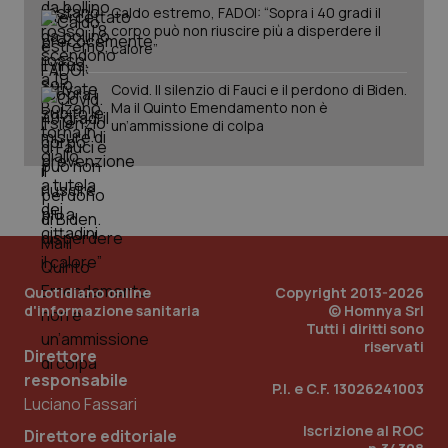
per 
Caldo estremo, FADOI: “Sopra i 40 gradi il
sis
corpo può non riuscire più a disperdere il
sol
ute
calore”
ide
Wel
Covid. Il silenzio di Fauci e il perdono di Biden.
Ma il Quinto Emendamento non è
un’ammissione di colpa
Quotidiano online
Copyright 2013-2026
d'informazione sanitaria
© Homnya Srl
Tutti i diritti sono
riservati
Direttore
responsabile
P.I. e C.F. 13026241003
Luciano Fassari
Iscrizione al ROC
Direttore editoriale