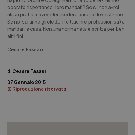
rispettivi Ordini e Collegi. Hanno fatto bene? Hanno
operato rispettando i loro mandati? Se sì, non avrei
alcun problema a vederli sedere ancora dove stanno.
Se no, saranno gli elettori (cittadini e professionisti) a
mandarli a casa. Non una norma nata e scritta per ben
tracking-sites-ironfish-
www.quotidianosanita.it
4
altri fini.
tracking-enable
settim
2 gior
Cesare Fassari
tracking-sites-ironfish-
www.quotidianosanita.it
4
session-id
settim
Cesare Fassari
2 gior
07 Gennaio 2015
© Riproduzione riservata
_ga
1 anno
Google LLC
mes
.quotidianosanita.it