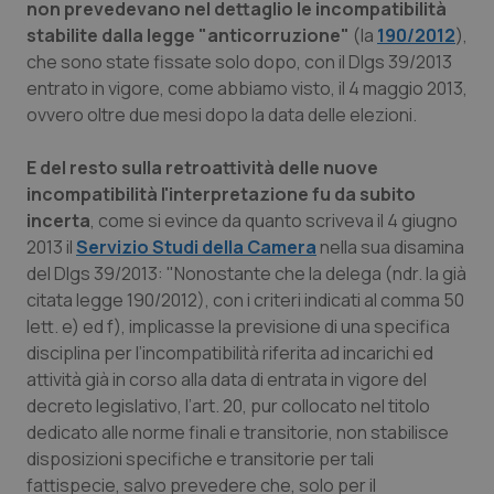
non prevedevano nel dettaglio le incompatibilità
stabilite dalla legge "anticorruzione"
(la
190/2012
),
che sono state fissate solo dopo, con il Dlgs 39/2013
entrato in vigore, come abbiamo visto, il 4 maggio 2013,
ovvero oltre due mesi dopo la data delle elezioni.
E del resto sulla retroattività delle nuove
incompatibilità l'interpretazione fu da subito
incerta
, come si evince da quanto scriveva il 4 giugno
2013 il
Servizio Studi della Camera
nella sua disamina
del Dlgs 39/2013: "
Nonostante che la delega (ndr. la già
citata legge 190/2012), con i criteri indicati al comma 50
lett. e) ed f), implicasse la previsione di una specifica
disciplina per l’incompatibilità riferita ad incarichi ed
attività già in corso alla data di entrata in vigore del
decreto legislativo, l’art. 20, pur collocato nel titolo
dedicato alle norme finali e transitorie, non stabilisce
disposizioni specifiche e transitorie per tali
fattispecie, salvo prevedere che, solo per il