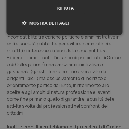
Detto questo resta però una questione a latere,
RIFIUTA
per me dirimente.
Tutta la ratio della legge Severino e
decreti annessi è esplicitamente quella di evitare
episodi e prassi corruttive. Per questo si ridisegnano,
MOSTRA DETTAGLI
ampliandole e meglio definendole, le diverse
Necessari
Statistici
Marketing
incompatibilità tra cariche politiche e amministrative in
enti e società pubbliche per evitare commistioni e
conflitti di interesse ai danni della cosa pubblica.
Ebbene, come è noto, l'incarico di presidente di Ordine
o di Collegio non è una carica amministrativa o
gestionale (queste funzioni sono esercitate da
Necessari
Statistici
Marketing
dirigenti "laici") ma esclusivamente di indirizzo e
orientamento politico dell'Ente, in riferimento alle
I cookie necessari contribuiscono a rendere fruibile il
scelte e agli ambiti di natura professionale, aventi
sito web abilitandone funzionalità di base quali la
navigazione sulle pagine e l'accesso alle aree
come fine primario quello di garantire la qualità delle
protette del sito. Il sito web non è in grado di
attività svolte dai professionisti nei confronti dei
funzionare correttamente senza questi cookie.
cittadini.
Nome
Fornitore
/
Dominio
Scaden
VISITOR_PRIVACY_METADATA
5 mesi
YouTube
Inoltre, non dimentichiamolo, i presidenti di Ordine
settim
.youtube.com