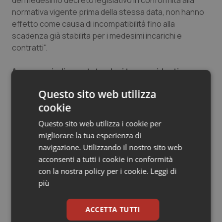
del medesimo decreto legislativo in conformità alla
normativa vigente prima della stessa data, non hanno
effetto come causa di incompatibilità fino alla
scadenza già stabilita per i medesimi incarichi e
contratti
".
Appare quindi scontato che i tre presidenti
potranno continuare a rivestire il doppio incarico
Questo sito web utilizza
senza problemi e legittimamente fino alle
cookie
prossime elezioni per il rinnovo dei vertici delle
rispettive Federazioni
(in programma a marzo/aprile
Questo sito web utilizza i cookie per
2015). Dopo, qualora dovessero essere nuovamente
migliorare la tua esperienza di
indicati alla guida dei loro Ordini e Collegi, la scelta tra
navigazione. Utilizzando il nostro sito web
Senato e Ordine la potrebbero dover fare per forza,
acconsenti a tutti i cookie in conformità
salvo modifiche legislative o diverse interpretazioni
con la nostra policy per i cookie.
Leggi di
giurisprudenziali che ponessero le cariche ordinistiche
più
al di fuori dello spettro di applicazione della legge
Severino.
ACCETTA TUTTI