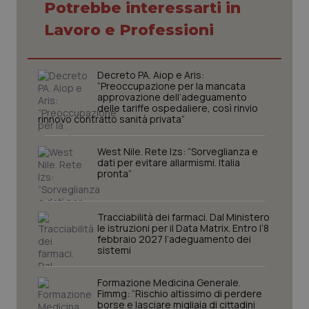
Potrebbe interessarti in
Lavoro e Professioni
Decreto PA. Aiop e Aris:
“Preoccupazione per la mancata
approvazione dell’adeguamento
delle tariffe ospedaliere, così rinvio
rinnovo contratto sanità privata”
West Nile. Rete Izs: “Sorveglianza e
dati per evitare allarmismi. Italia
pronta”
Tracciabilità dei farmaci. Dal Ministero
le istruzioni per il Data Matrix. Entro l’8
febbraio 2027 l’adeguamento dei
sistemi
PHPSESSID
Sessio
PHP.net
www.quotidianosanita.it
Formazione Medicina Generale.
Fimmg: “Rischio altissimo di perdere
borse e lasciare migliaia di cittadini