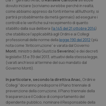
Dal 1° gennaio l’Anac di
Raffaele Cantone
avrebbe
Calabria
Asma & BPCO
dovuto iniziare (scriviamo avrebbe perché in realtà,
come abbiamo appreso da fonti interne all’Authority, si
Campania
Car-T
partirà probabilmente da metà gennaio) ad eseguire i
controlli e le verifiche sul recepimento di quanto
Emilia-Romagna
Colesterolo & coronaropatie
stabilito dalla sua delibera (
la 145 del 21 ottobre 2014
)
che stabilisce l’applicabilità agli Ordini e ai Collegi
professionali delle norme della
legge 190 del 2012
(più
Friuli Venezia Giulia
Dermatite Atopica
nota come “Anticorruzione” e varata dal Governo
Mont
i, ministro della Giustizia
Severino
) e dei decreti
Lazio
Diabete & glucometri
legislativi 33 e 39 del 2013, attuativi della stessa legge,
(varati anch’essi al termine del suo mandato dal
Liguria
Disturbi dell’umore
Governo Monti).
Lombardia
Dolore
In particolare, secondo la direttiva Anac,
Ordini e
Collegi "
dovranno predisporre il Piano triennale di
Marche
Donna & Salute
prevenzione della corruzione, il Piano triennale della
trasparenza e il Codice di comportamento del
Molise
Epatiti
dipendente pubblico, nominare il Responsabile della