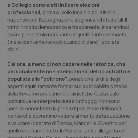
e Collegio sono eletti in libere elezioni
professionali,
prima a livello locale e poi a livello
nazionale per l'assegnazione degli incarichi federali. Il
tutto in modo democratico e trasparente, inserendosi
così a pieno titolo nel quadro di quella tanto osannata
(ma evidentemente solo quando ci pare) "società
civile".
E allora, a meno di non cadere nella retorica, che
personalmente non mi emoziona, del no astratto e
populista alle "poltrone",
penso che, al di là degli
aspetti squisitamente formali sull'applicabilità o meno
CookieScriptConsent
5 mesi
CookieScript
della Severino alle cariche ordinistiche (sulla quale
settim
www.quotidianosanita.it
comunque le interpretazioni a tutt'ogggi non sono
unanimi nonostante la presa di posizione dell'Anac),
penso che dovremmo vedere al merito della questione
e valutare l'operato di Bianco, Mandelli e Silvestro per
quello che hanno fatto. In Senato, come alla guida dei