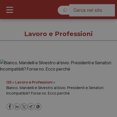
Lunedì 10 Agosto 2026
Lavoro e Professioni
Lavoro e Professioni
Cronache
QS
»
Lavoro e Professioni
»
Bianco, Mandelli e Silvestro al bivio. Presidenti e Senatori.
Governo e Parlamento
Incompatibili? Forse no. Ecco perché
Regioni e Asl
Lavoro e Professioni