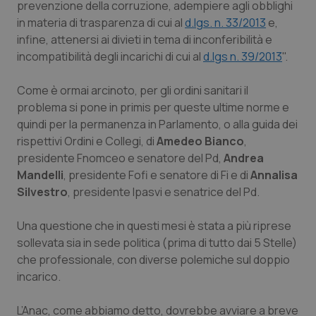
prevenzione della corruzione, adempiere agli obblighi
in materia di trasparenza di cui al
d.lgs. n. 33/2013
e,
Piemonte
HIV
infine, attenersi ai divieti in tema di inconferibilità e
incompatibilità degli incarichi di cui al
d.lgs n. 39/2013
".
Provincia Autonoma di Bolzano
Infezioni & Febbre
Come è ormai arcinoto, per gli ordini sanitari il
Provincia Autonoma di Trento
Ipertensione & Scompenso
problema si pone in primis per queste ultime norme e
quindi per la permanenza in Parlamento, o alla guida dei
Puglia
Malattie rare
rispettivi Ordini e Collegi, di
Amedeo Bianco
,
presidente Fnomceo e senatore del Pd,
Andrea
Sardegna
Malattia di Crohn & Rettocolite Ulcerosa
Mandelli
, presidente Fofi e senatore di Fi e di
Annalisa
Silvestro
, presidente Ipasvi e senatrice del Pd.
Sicilia
Neuroscienze & patologie neurodegenerative
Una questione che in questi mesi è stata a più riprese
sollevata sia in sede politica (prima di tutto dai 5 Stelle)
Toscana
Obesità
che professionale, con diverse polemiche sul doppio
incarico.
Umbria
Oftalmologia
L’Anac, come abbiamo detto, dovrebbe avviare a breve