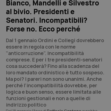
Bianco, Mandelli e Silvestro
al bivio. Presidenti e
Scienza e Farmaci
Senatori. Incompatibili?
Studi e Analisi
Forse no. Ecco perché
Lettere al direttore
Dal 1 gennaio Ordini e Collegi dovrebbero
essere in regola con le norme
Edizioni Regionali
"anticorruzione". Incompatibilità
comprese. E per i tre presidenti-senatori
QS Pro
cosa succederà? Fino alla scadenza del
loro mandato ordinistico è tutto sospeso.
Professionisti Sanitari.AI
Ma poi? I pareri non sono unanimi. Anche
perché l'incompatibilità dovrebbe, per
Abruzzo
QS Pro Gold
logica e buon senso, essere limitata alle
funzioni gestionali e non a quelle di
QS Club
Newsletter
Basilicata
Artrite & artrosi
indirizzo politico