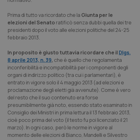
normativo.
Salute orale & impianti
Prima di tutto va ricordato che la
Giunta per le
elezioni del Senato
ratificò senza dubbi quella dei tre
Sangue & coagulazione
presidenti dopo il voto alle elezioni politiche del 24-25
febbraio 2013.
Tiroide
In proposito è giusto tuttavia ricordare che il
Dlgs.
Tumore al seno
8 aprile 2013, n. 39
,
che è quello che regolamenta
inconferibilità e incompatibilità per i componenti degli
Tumore ovarico
organi di indirizzo politico (tra cui i parlamentari), è
entrato in vigore solo il 4 maggio 2013 (ad elezioni e
Tumori del Polmone & Testa Collo
proclamazione degli eletti già avvenute). Come è vero
del resto che il suo contenuto era forse
Tumori gastrointestinali
presumibilmente già noto, essendo stato esaminato in
Consiglio dei Ministri in prima lettura il 13 febbraio 2013,
cioè poco prima del voto (il testo fu poi licenziato il 21
Ulcera & Reflusso
marzo). In ogni caso, però le norme in vigore al
momento delle elezioni di Bianco, Mandelli e Silvestro
Vaccini