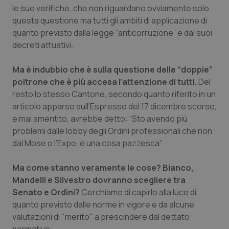
Valle D’Aosta
Oncodermatologia
le sue verifiche, che non riguardano ovviamente solo
questa questione ma tutti gli ambiti di applicazione di
Veneto
Oncoematologia
quanto previsto dalla legge “anticorruzione” e dai suoi
decreti attuativi.
Oncologia & Nutrizione
Ma è indubbio che è sulla questione delle “doppie”
Psoriasi & pelle
poltrone che è più accesa l’attenzione di tutti.
Del
resto lo stesso Cantone, secondo quanto riferito in un
articolo apparso sull’
Espresso
del 17 dicembre scorso,
Quotidiano Cardiologia
e mai smentito, avrebbe detto: “
Sto avendo più
problemi dalle lobby degli Ordini professionali che non
Quotidiano Chirurgia
dal Mose o l’Expo, è una cosa pazzesca
”.
Quotidiano Oncologia
Ma come stanno veramente le cose? Bianco,
Mandelli e Silvestro dovranno scegliere tra
Quotidiano Pediatria
Senato e Ordini?
Cerchiamo di capirlo alla luce di
quanto previsto dalle norme in vigore e da alcune
Rene & patologie urogenitali
valutazioni di "merito" a prescindere dal dettato