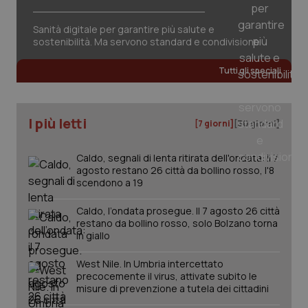
inco
può
det
Sanità digitale per garantire più salute e
vis
sostenibilità. Ma servono standard e condivisione
web
uti
nuo
Tutti gli speciali
ver
dell
You
YSC
Sessione
Que
Google LLC
I più letti
[7 giorni]
[30 giorni]
imp
.youtube.com
You
ten
vis
Caldo, segnali di lenta ritirata dell'ondata: il 7
vid
agosto restano 26 città da bollino rosso, l'8
scendono a 19
__Secure-
.youtube.com
5 mesi 4
Que
ROLLOUT_TOKEN
settimane
imp
You
Caldo, l’ondata prosegue. Il 7 agosto 26 città
ges
del
restano da bollino rosso, solo Bolzano torna
e d
in giallo
per
del
ute
West Nile. In Umbria intercettato
precocemente il virus, attivate subito le
tracking-sites-
www.quotidianosanita.it
4
Que
misure di prevenzione a tutela dei cittadini
ironfish-tracking-
settimane
imp
named-enable
2 giorni
dal