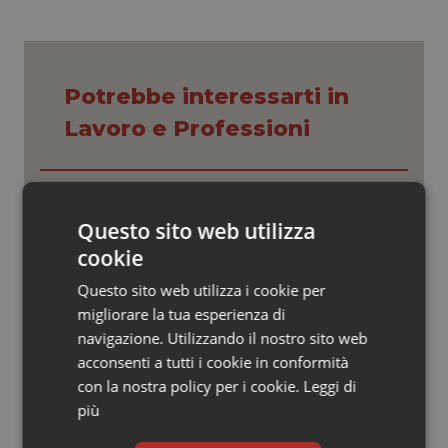
Valle D’Aosta
Oncodermatologia
Veneto
Oncoematologia
Potrebbe interessarti in
Oncologia & Nutrizione
Lavoro e Professioni
Psoriasi & pelle
Tracciabilità dei farmaci. Dal Ministero
Quotidiano Cardiologia
le istruzioni per il Data Matrix. Entro l’8
febbraio 2027 l’adeguamento dei
Questo sito web utilizza
sistemi
cookie
Quotidiano Chirurgia
Formazione Medicina Generale.
Questo sito web utilizza i cookie per
Fimmg: “Rischio altissimo di perdere
Quotidiano Oncologia
migliorare la tua esperienza di
borse e lasciare migliaia di cittadini
senza medico. Serve decreto di
navigazione. Utilizzando il nostro sito web
mobilità volontaria interregionale”
acconsenti a tutti i cookie in conformità
Quotidiano Pediatria
con la nostra policy per i cookie.
Leggi di
Farmacisti in prima linea anche
più
d’estate. Da Fofi il vademecum per
Rene & patologie urogenitali
vacanze in sicurezza