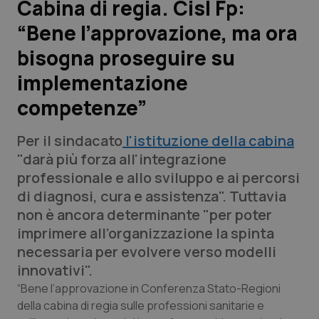
Cabina di regia. Cisl Fp:
“Bene l’approvazione, ma ora
Scienza e Farmaci
bisogna proseguire su
Studi e Analisi
implementazione
competenze”
Lettere al direttore
Per il sindacato
l'istituzione della cabina
Edizioni Regionali
"darà più forza all'integrazione
professionale e allo sviluppo e ai percorsi
QS Pro
di diagnosi, cura e assistenza". Tuttavia
non è ancora determinante "per poter
Professionisti Sanitari.AI
imprimere all’organizzazione la spinta
necessaria per evolvere verso modelli
Abruzzo
QS Pro Gold
innovativi".
QS Club
Newsletter
“Bene l’approvazione in Conferenza Stato-Regioni
Basilicata
Artrite & artrosi
della cabina di regia sulle professioni sanitarie e