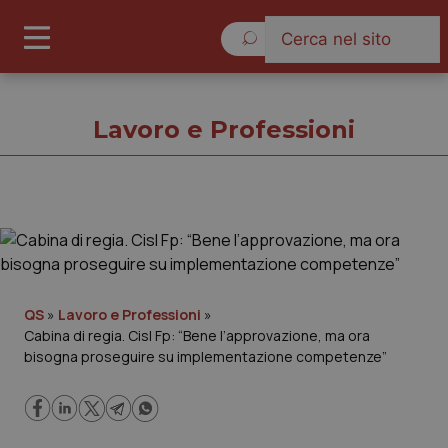
Venerdì 7 Agosto 2026
Lavoro e Professioni
Lavoro e Professioni
Cronache
QS
»
Lavoro e Professioni
»
Cabina di regia. Cisl Fp: “Bene l’approvazione, ma ora
Governo e Parlamento
bisogna proseguire su implementazione competenze”
Regioni e Asl
Lavoro e Professioni