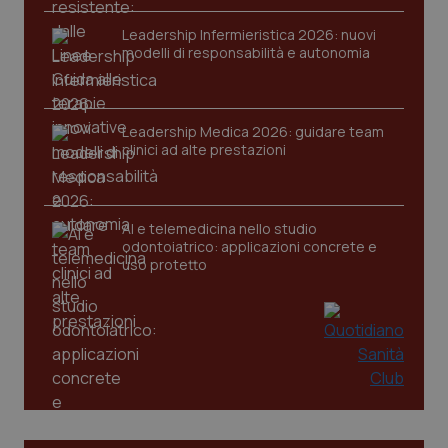
VISITOR_PRIVACY_METADATA
5 mesi
YouTube
settim
.youtube.com
Leadership Infermieristica 2026: nuovi
modelli di responsabilità e autonomia
Leadership Medica 2026: guidare team
clinici ad alte prestazioni
AI e telemedicina nello studio
odontoiatrico: applicazioni concrete e
uso protetto
CookieScriptConsent
5 mesi
CookieScript
settim
www.quotidianosanita.it