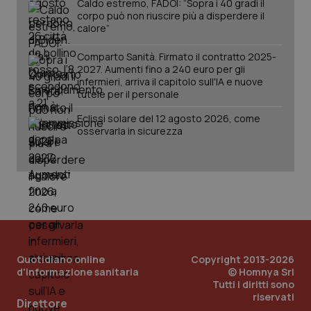
Caldo estremo, FADOI: “Sopra i 40 gradi il
corpo può non riuscire più a disperdere il
calore”
Comparto Sanità. Firmato il contratto 2025-
2027. Aumenti fino a 240 euro per gli
infermieri, arriva il capitolo sull'IA e nuove
tutele per il personale
Eclissi solare del 12 agosto 2026, come
osservarla in sicurezza
Quotidiano online
Copyright 2013-2026
d'informazione sanitaria
© Homnya Srl
Tutti i diritti sono
riservati
PHPSESSID
Sessio
PHP.net
Direttore
www.quotidianosanita.it