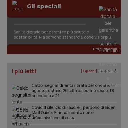
Gli speciali
Sanità digitale per garantire più salute e
sostenibilità. Ma servono standard e condivisione
tracking-sites-ironfish-
www.quotidianosanita.it
4
tracking-enable
settim
Tutti gli speciali
2 gior
I più letti
[7 giorni]
[30 giorni]
tracking-sites-ironfish-
www.quotidianosanita.it
4
session-id
settim
2 gior
Caldo, segnali di lenta ritirata dell'ondata: il 7
agosto restano 26 città da bollino rosso, l'8
scendono a 21
_ga
1 anno
Google LLC
Covid. Il silenzio di Fauci e il perdono di Biden.
mes
.quotidianosanita.it
Ma il Quinto Emendamento non è
un’ammissione di colpa