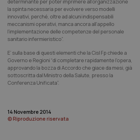
determinante per poter imprimere all’organizzazione
la spinta necessaria per evolvere verso modelli
Piemonte
HIV
innovativi, perché, oltre ad alcuni indispensabili
meccanismi operativi, manca ancora all’appello
Provincia Autonoma di Bolzano
Infezioni & Febbre
l’implementazione delle competenze del personale
sanitario infermieristico”.
Provincia Autonoma di Trento
Ipertensione & Scompenso
E’ sulla base di questi elementi che la Cisl Fp chiede a
Puglia
Malattie rare
Governo e Regioni “di completare rapidamente l’opera,
approvando la bozza di Accordo che giace da mesi, già
sottoscritta dal Ministro della Salute, presso la
Sardegna
Malattia di Crohn & Rettocolite Ulcerosa
Conferenza Unificata”.
Sicilia
Neuroscienze & patologie neurodegenerative
Toscana
Obesità
14 Novembre 2014
© Riproduzione riservata
Umbria
Oftalmologia