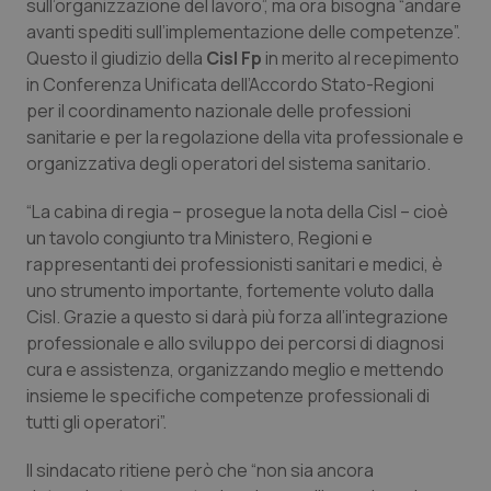
sull’organizzazione del lavoro”, ma ora bisogna “andare
Calabria
Asma & BPCO
avanti spediti sull’implementazione delle competenze”.
Questo il giudizio della
Cisl Fp
in merito al recepimento
Campania
Car-T
in Conferenza Unificata dell’Accordo Stato-Regioni
per il coordinamento nazionale delle professioni
Emilia-Romagna
Colesterolo & coronaropatie
sanitarie e per la regolazione della vita professionale e
organizzativa degli operatori del sistema sanitario.
Friuli Venezia Giulia
Dermatite Atopica
“La cabina di regia – prosegue la nota della Cisl – cioè
un tavolo congiunto tra Ministero, Regioni e
Lazio
Diabete & glucometri
rappresentanti dei professionisti sanitari e medici, è
uno strumento importante, fortemente voluto dalla
Liguria
Disturbi dell’umore
Cisl. Grazie a questo si darà più forza all’integrazione
professionale e allo sviluppo dei percorsi di diagnosi
Lombardia
Dolore
cura e assistenza, organizzando meglio e mettendo
insieme le specifiche competenze professionali di
Marche
Donna & Salute
tutti gli operatori”.
Il sindacato ritiene però che “non sia ancora
Molise
Epatiti