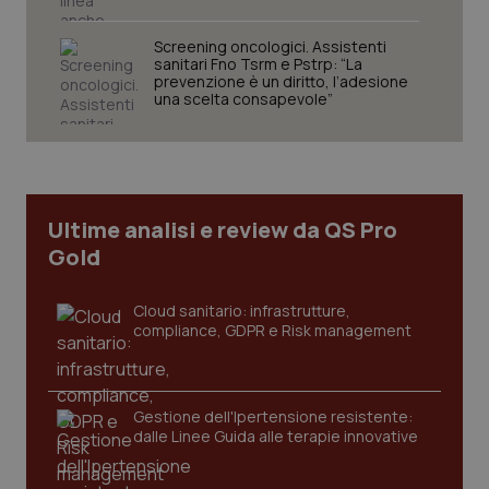
Screening oncologici. Assistenti
sanitari Fno Tsrm e Pstrp: “La
prevenzione è un diritto, l’adesione
una scelta consapevole”
tracking-sites-ironfish-
www.quotidianosanita.it
4
tracking-enable
settim
2 gior
Ultime analisi e review da QS Pro
Gold
tracking-sites-ironfish-
www.quotidianosanita.it
4
session-id
settim
Cloud sanitario: infrastrutture,
2 gior
compliance, GDPR e Risk management
_ga
1 anno
Google LLC
Gestione dell'Ipertensione resistente:
mes
.quotidianosanita.it
dalle Linee Guida alle terapie innovative