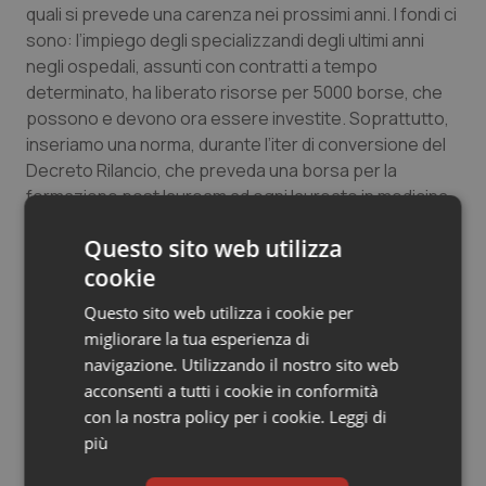
quali si prevede una carenza nei prossimi anni. I fondi ci
sono: l’impiego degli specializzandi degli ultimi anni
negli ospedali, assunti con contratti a tempo
determinato, ha liberato risorse per 5000 borse, che
possono e devono ora essere investite. Soprattutto,
inseriamo una norma, durante l’iter di conversione del
Decreto Rilancio, che preveda una borsa per la
formazione post lauream ad ogni laureato in medicina
per porre strutturalmente fine all’imbuto formativo”.
Questo sito web utilizza
cookie
“Poniamo fine all’emorragia di medici in fuga verso
l’estero, che ci costa ogni anno 225 milioni – conclude
Questo sito web utilizza i cookie per
-. Facciamolo dando ascolto alle loro giuste istanze,
migliorare la tua esperienza di
che, prima ancora che rivendicazioni di pur legittimi
navigazione. Utilizzando il nostro sito web
interessi, sono proposte concrete e fattive per un
acconsenti a tutti i cookie in conformità
vero rilancio del nostro Servizio Sanitario Nazionale.
con la nostra policy per i cookie.
Leggi di
Rilancio che, ricordiamolo, è impossibile senza una
più
valorizzazione della professione medica, che ha
pagato il prezzo più alto in questa epidemia, e si vede