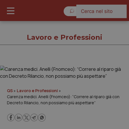
Giovedì 6 Agosto 2026
Lavoro e Professioni
Lavoro e Professioni
Cronache
QS
»
Lavoro e Professioni
»
Carenza medici. Anelli (Fnomceo): “Correre al riparo già con
Governo e Parlamento
Decreto Rilancio, non possiamo più aspettare”
Regioni e Asl
Lavoro e Professioni