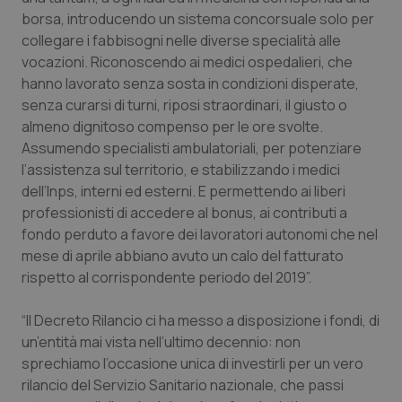
Valle D’Aosta
Oncodermatologia
borsa, introducendo un sistema concorsuale solo per
collegare i fabbisogni nelle diverse specialità alle
Veneto
Oncoematologia
vocazioni. Riconoscendo ai medici ospedalieri, che
hanno lavorato senza sosta in condizioni disperate,
Oncologia & Nutrizione
senza curarsi di turni, riposi straordinari, il giusto o
almeno dignitoso compenso per le ore svolte.
Psoriasi & pelle
Assumendo specialisti ambulatoriali, per potenziare
l’assistenza sul territorio, e stabilizzando i medici
Quotidiano Cardiologia
dell’Inps, interni ed esterni. E permettendo ai liberi
professionisti di accedere al bonus, ai contributi a
fondo perduto a favore dei lavoratori autonomi che nel
Quotidiano Chirurgia
mese di aprile abbiano avuto un calo del fatturato
rispetto al corrispondente periodo del 2019”.
Quotidiano Oncologia
“Il Decreto Rilancio ci ha messo a disposizione i fondi, di
Quotidiano Pediatria
un’entità mai vista nell’ultimo decennio: non
sprechiamo l’occasione unica di investirli per un vero
Rene & patologie urogenitali
rilancio del Servizio Sanitario nazionale, che passi