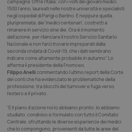
campagna ‘Offre l’Italia”, con i volti dei giovani medici,
Calabria
Asma & BPCO
1500 l’anno, laureati nelle nostre università e specialisti
negli ospedali di Parigi o Berlino. E neppure quella,
Campania
Car-T
pluripremiata, dei ‘medici centenari’, costretti a
rimanere in servizio sine die. Ora è il momento
Emilia-Romagna
Colesterolo & coronaropatie
dell’azione, per rilanciare il nostro Servizio Sanitario
Nazionale e non farci trovare impreparati dalla
Friuli Venezia Giulia
Dermatite Atopica
seconda ondata di Covid-19, che i dati sembrano
indicare come altamente probabile in autunno”. Lo
afferma il presidente della Fnomceo,
Lazio
Diabete & glucometri
Filippo Anelli
commentando l’ultimo report della Corte
dei conti che ha evidenziato le problematiche della
Liguria
Disturbi dell’umore
professione, tra blocchi del turnover e fuga verso
l’estero e il privato.
Lombardia
Dolore
“E il piano d’azione noi lo abbiamo pronto: lo abbiamo
Marche
Donna & Salute
studiato, condiviso e formulato con tutto il Comitato
Centrale, sfruttando le diverse esperienze dei medici
Molise
Epatiti
che lo compongono, provenienti da tutte le aree del