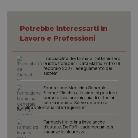
VISITOR_PRIVACY_METADATA
5 mesi
YouTube
settim
.youtube.com
Potrebbe interessarti in
Lavoro e Professioni
Tracciabilità dei farmaci. Dal Ministero
le istruzioni per il Data Matrix. Entro l’8
febbraio 2027 l’adeguamento dei
sistemi
Formazione Medicina Generale.
Fimmg: “Rischio altissimo di perdere
borse e lasciare migliaia di cittadini
senza medico. Serve decreto di
CookieScriptConsent
5 mesi
CookieScript
mobilità volontaria interregionale”
settim
www.quotidianosanita.it
Farmacisti in prima linea anche
d’estate. Da Fofi il vademecum per
vacanze in sicurezza