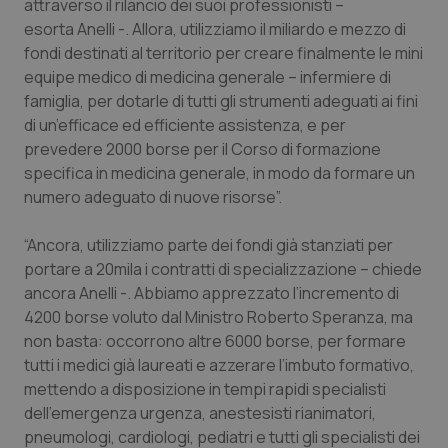
attraverso il rilancio dei suoi professionisti –
Salute orale & impianti
esorta Anelli -. Allora, utilizziamo il miliardo e mezzo di
fondi destinati al territorio per creare finalmente le mini
Sangue & coagulazione
equipe medico di medicina generale – infermiere di
famiglia, per dotarle di tutti gli strumenti adeguati ai fini
di un’efficace ed efficiente assistenza, e per
Tiroide
prevedere 2000 borse per il Corso di formazione
specifica in medicina generale, in modo da formare un
Tumore al seno
numero adeguato di nuove risorse”.
Tumore ovarico
“Ancora, utilizziamo parte dei fondi già stanziati per
portare a 20mila i contratti di specializzazione – chiede
Tumori del Polmone & Testa Collo
ancora Anelli -. Abbiamo apprezzato l’incremento di
4200 borse voluto dal Ministro Roberto Speranza, ma
Tumori gastrointestinali
non basta: occorrono altre 6000 borse, per formare
tutti i medici già laureati e azzerare l’imbuto formativo,
Ulcera & Reflusso
mettendo a disposizione in tempi rapidi specialisti
dell’emergenza urgenza, anestesisti rianimatori,
pneumologi, cardiologi, pediatri e tutti gli specialisti dei
Vaccini