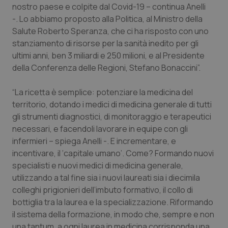
nostro paese e colpite dal Covid-19 – continua Anelli
Piemonte
HIV
-. Lo abbiamo proposto alla Politica, al Ministro della
Salute Roberto Speranza, che ci ha risposto con uno
stanziamento di risorse per la sanità inedito per gli
Provincia Autonoma di Bolzano
Infezioni & Febbre
ultimi anni, ben 3 miliardi e 250 milioni, e al Presidente
della Conferenza delle Regioni, Stefano Bonaccini”.
Provincia Autonoma di Trento
Ipertensione & Scompenso
“La ricetta è semplice: potenziare la medicina del
Puglia
Malattie rare
territorio, dotando i medici di medicina generale di tutti
gli strumenti diagnostici, di monitoraggio e terapeutici
Sardegna
Malattia di Crohn & Rettocolite Ulcerosa
necessari, e facendoli lavorare in equipe con gli
infermieri – spiega Anelli -. E incrementare, e
Sicilia
Neuroscienze & patologie neurodegenerative
incentivare, il ‘capitale umano’. Come? Formando nuovi
specialisti e nuovi medici di medicina generale,
Toscana
Obesità
utilizzando a tal fine sia i nuovi laureati sia i diecimila
colleghi prigionieri dell’imbuto formativo, il collo di
bottiglia tra la laurea e la specializzazione. Riformando
Umbria
Oftalmologia
il sistema della formazione, in modo che, sempre e non
una tantum, a ogni laurea in medicina corrisponda una