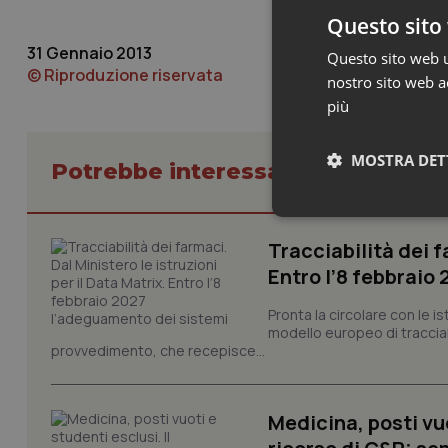
Questo sito 
31 Gennaio 2013
Questo sito web ut
© Riproduzione riservata
nostro sito web ac
più
MOSTRA DET
Potrebbe interessarti in Lavoro e
Neces
Tracciabilità dei f
Entro l’8 febbraio
Pronta la circolare con le i
modello europeo di tracciabi
provvedimento, che recepisce...
I cookie necessari con
e l'accesso alle aree 
Medicina, posti vuo
Nome