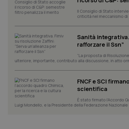
ricorso di C&P: sem
VISITOR_PRIVACY_
Il Consiglio di Stato inter
criticità nel meccanismo di 
Sanità integrativa.
CookieScriptConse
rafforzare il Ssn”
“La proposta di Risoluzione
ulteriore, importante, contributo alla discussione, in atto o
tracking-sites-ironf
tracking-enable
tracking-sites-ironf
FNCF e SCI firmano
session-id
scientifica
_ga
È stato firmato l’Accordo Qu
Luigi Mondello, e la Presidente della Federazione Nazionale deg