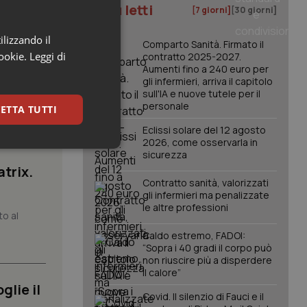
I più letti
[7 giorni]
[30 giorni]
ilizzando il
Comparto Sanità. Firmato il
cookie.
Leggi di
contratto 2025-2027.
Aumenti fino a 240 euro per
gli infermieri, arriva il capitolo
sull'IA e nuove tutele per il
personale
ETTA TUTTI
Eclissi solare del 12 agosto
2026, come osservarla in
keting
sicurezza
atrix.
Contratto sanità, valorizzati
gli infermieri ma penalizzate
le altre professioni
to al
Caldo estremo, FADOI:
“Sopra i 40 gradi il corpo può
non riuscire più a disperdere
il calore”
igazione sulle pagine
kie.
glie il
Covid. Il silenzio di Fauci e il