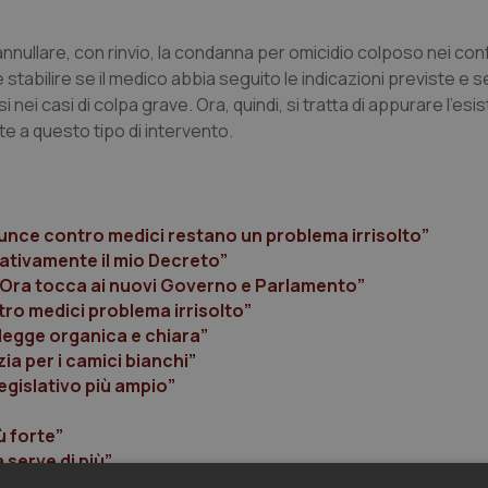
annullare, con rinvio, la condanna per omicidio colposo nei conf
stabilire se il medico abbia seguito le indicazioni previste e se
 nei casi di colpa grave. Ora, quindi, si tratta di appurare l'esi
te a questo tipo di intervento.
nunce contro medici restano un problema irrisolto”
gativamente il mio Decreto”
. Ora tocca ai nuovi Governo e Parlamento”
ro medici problema irrisolto”
legge organica e chiara”
ia per i camici bianchi”
egislativo più ampio”
ù forte”
 serve di più”