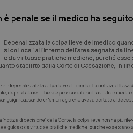
 è penale se il medico ha seguito
Depenalizzata la colpa lieve del medico quand
si colloca "all'interno dell'area segnata da li
o da virtuose pratiche mediche, purché esse 
uanto stabilito dalla Corte di Cassazione, in lin
e depenalizzata la colpa lieve dei medici. La notizia, diffusa 
le, depositata ieri, che si è pronunciata sul caso di un medico
asi sanguigni causando un'emorragia che aveva portato al deces
 ‘notizia di decisione’ della Corte, la colpa lieve non ha più ri
da linee guida o da virtuose pratiche mediche, purché esse siano