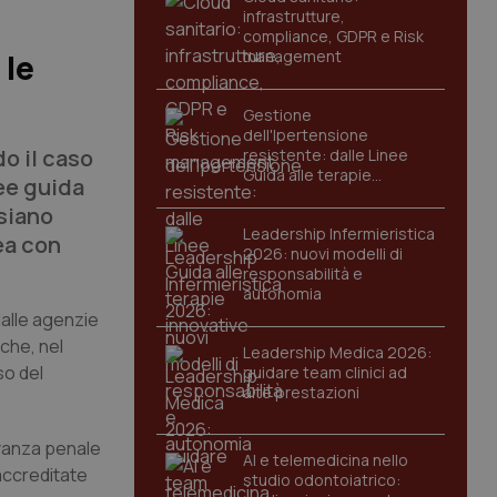
infrastrutture,
compliance, GDPR e Risk
management
 le
Gestione
dell'Ipertensione
o il caso
resistente: dalle Linee
Guida alle terapie
nee guida
innovative
siano
Leadership Infermieristica
ea con
2026: nuovi modelli di
responsabilità e
autonomia
dalle agenzie
 che, nel
Leadership Medica 2026:
so del
guidare team clinici ad
alte prestazioni
levanza penale
AI e telemedicina nello
 accreditate
studio odontoiatrico: