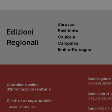
PHPSESSID
Abruzzo
Edizioni
Basilicata
_ga_KM60CM4NPH
Calabria
Regionali
Campania
Emilia-Romagna
Nome
Nome
VISITOR_INFO1_LIV
_ga_0VMQEQKQ1N
Sede legale e
Via della Stell
Quotidiano online
__Secure-YNID
d'informazione sanitaria
Sede operati
Via Luigi Galva
Direttore responsabile
Luciano Fassari
YSC
Tel:
(+39) 06 