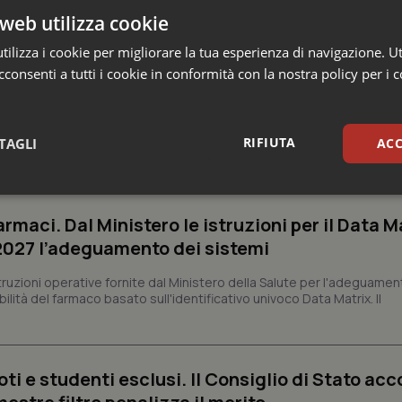
web utilizza cookie
ilizza i cookie per migliorare la tua esperienza di navigazione. Ut
consenti a tutti i cookie in conformità con la nostra policy per i 
RIFIUTA
TAGLI
ACC
 Professioni
sari
Statistici
Mar
armaci. Dal Ministero le istruzioni per il Data M
 2027 l’adeguamento dei sistemi
struzioni operative fornite dal Ministero della Salute per l'adeguamen
lità del farmaco basato sull'identificativo univoco Data Matrix. Il
Necessari
Statistici
Marketing
tribuiscono a rendere fruibile il sito web abilitandone funzionalità di base quali la nav
protette del sito. Il sito web non è in grado di funzionare correttamente senza questi coo
ti e studenti esclusi. Il Consiglio di Stato acco
Fornitore
/
Dominio
Scadenza
Descrizione