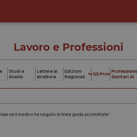
Lavoro e Professioni
e
Studi e
Lettere al
Edizioni
Professionis
QS Pro
Analisi
direttore
Regionali
Sanitari.AI
nale se il medico ha seguito le linee guida accreditate”