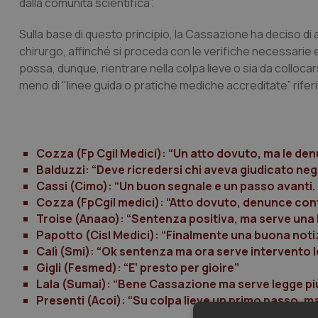
dalla comunità scientifica”.
Sulla base di questo principio, la Cassazione ha deciso di 
chirurgo, affinché si proceda con le verifiche necessarie e 
possa, dunque, rientrare nella colpa lieve o sia da collocarsi
meno di "linee guida o pratiche mediche accreditate” riferi
Cozza (Fp Cgil Medici): “Un atto dovuto, ma le de
Balduzzi: “Deve ricredersi chi aveva giudicato ne
Cassi (Cimo): “Un buon segnale e un passo avanti
Cozza (FpCgil medici): “Atto dovuto, denunce cont
Troise (Anaao): “Sentenza positiva, ma serve una 
Papotto (Cisl Medici): “Finalmente una buona notiz
Calì (Smi): “Ok sentenza ma ora serve intervento l
Gigli (Fesmed): “E’ presto per gioire”
Lala (Sumai): “Bene Cassazione ma serve legge pi
Presenti (Acoi): “Su colpa lieve un primo passo, ma