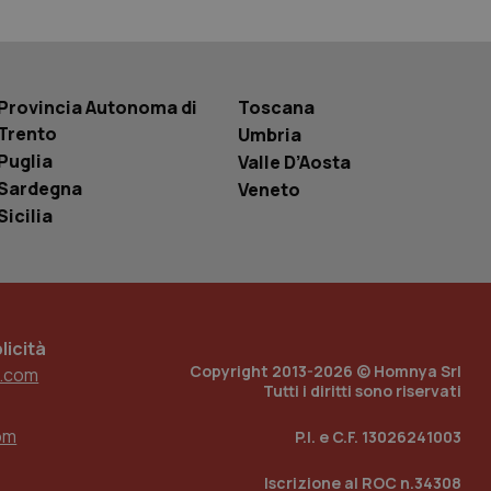
basate sul
entificatore
le variabili di
è un numero
o in cui viene
r il sito, ma un
Provincia Autonoma di
Toscana
tato di accesso per
Trento
Umbria
a Google Analytics
Puglia
Valle D’Aosta
sione.
Sardegna
Veneto
Sicilia
 tenere traccia
i Youtube incorporati
tics per mantenere
tore del sito web sta
ell'interfaccia di
icità
Copyright 2013-2026 © Homnya Srl
.com
 tenere traccia
Tutti i diritti sono riservati
i Youtube incorporati
tore del sito web sta
ell'interfaccia di
om
P.I. e C.F. 13026241003
 tenere traccia
Iscrizione al ROC n.34308