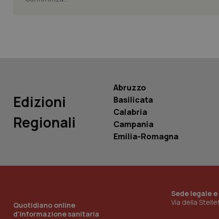
Nome
Nome
VISITOR_INFO1_LIV
_ga_0VMQEQKQ1N
__Secure-YNID
Abruzzo
Edizioni
Basilicata
Calabria
Regionali
YSC
Campania
Emilia-Romagna
__Secure-
ROLLOUT_TOKEN
tracking-sites-
ironfish-tracking-
named-enable
Sede legale e
Via della Stell
Quotidiano online
d'informazione sanitaria