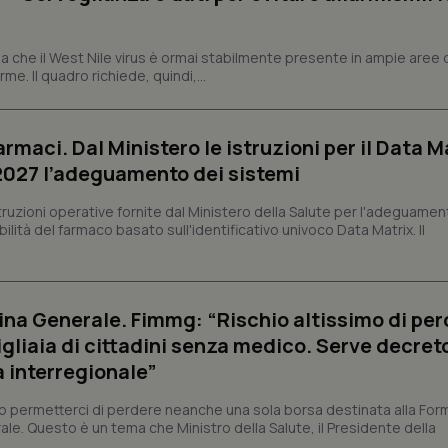
ish-
www.quotidianosanita.it
4
Questo cookie è impostato dall'a
settimane
abilitare il sistema di tracking a
2 giorni
 che il West Nile virus è ormai stabilmente presente in ampie aree 
e. Il quadro richiede, quindi,...
ish-
www.quotidianosanita.it
4
Questo cookie è impostato dall'a
settimane
assegnare un identificatore generi
2 giorni
1 anno 1
Questo nome di cookie è associa
Google LLC
armaci. Dal Ministero le istruzioni per il Data M
mese
Universal Analytics, che è un a
.quotidianosanita.it
significativo del servizio di ana
 2027 l’adeguamento dei sistemi
utilizzato da Google. Questo cook
per distinguere utenti unici as
generato in modo casuale come i
struzioni operative fornite dal Ministero della Salute per l'adeguamen
cliente. È incluso in ogni richiest
lità del farmaco basato sull'identificativo univoco Data Matrix. Il
sito e utilizzato per calcolare i dat
sessioni e campagne per i rapporti 
Sessione
Cookie generato da applicazioni 
PHP.net
linguaggio PHP. Si tratta di un id
www.quotidianosanita.it
generico utilizzato per mantenere 
na Generale. Fimmg: “Rischio altissimo di per
sessione utente. Normalmente 
generato in modo casuale, il mod
igliaia di cittadini senza medico. Serve decreto
utilizzato può essere specifico pe
buon esempio è mantenere uno s
a interregionale”
un utente tra le pagine.
.quotidianosanita.it
1 anno 1
Questo cookie viene utilizzato d
permetterci di perdere neanche una sola borsa destinata alla For
mese
per mantenere lo stato della ses
ale. Questo è un tema che Ministro della Salute, il Presidente della