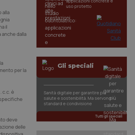
applicazioni concrete e
uso protetto
 alla
agnia
a il
a anche dalla
la
Gli speciali
imento per la
 c.c. è
Sanità digitale per garantire più
salute e sostenibilità. Ma servono
specifiche
standard e condivisione
Tutti gli speciali
ento deve
azione delle
dispositiva