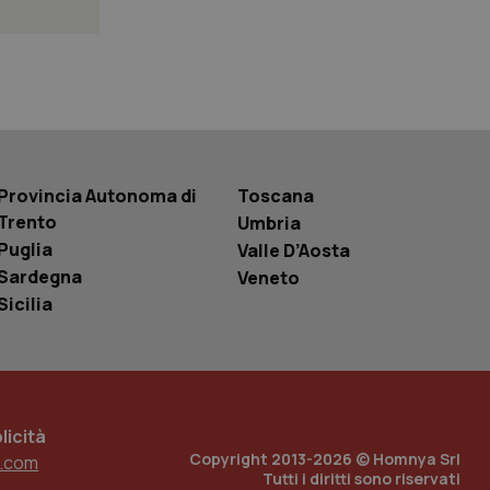
 tenere traccia
i Youtube incorporati
tics per mantenere
tore del sito web sta
ell'interfaccia di
 tenere traccia
Provincia Autonoma di
Toscana
i Youtube incorporati
tore del sito web sta
Trento
Umbria
ell'interfaccia di
Puglia
Valle D’Aosta
 tenere traccia
Sardegna
Veneto
Sicilia
r la gestione
one dell’esperienza
e per abilitare il
loggato con identity
icità
Copyright 2013-2026 © Homnya Srl
.com
Tutti i diritti sono riservati