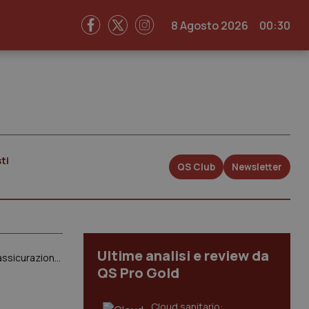
8 Agosto 2026
00:30
ti
QS Club
Newsletter
Ultime analisi e review da
Cassazione. Medico sbaglia prescrizione anticoncezionale. Mantenimento del figlio non voluto a carico assicurazione del sanitario
QS Pro Gold
Cloud sanitario: