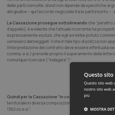
delle parti coinvolte,
id est
non dipende da specifiche argo
del giudice – qui l'accordo negoziale tra le parti insorto – ,
La Cassazione prosegue sottolineando
che “peraltro,
d'appello), è evidente che l'attuale ricorrente ha prospetta
espressamente esclusi, che egli avrebbe potuto commettere
venissero danneggiati: il che in tale tipo di polizza non app
l'interpretazione del contratto deve essere effettuata se
comma, e.e.) prevede proprio il superamento della lettera 
comunque ricercare ("indagare")”.
Questo sito 
Questo sito web ut
nostro sito web ac
più
Quindi per la Cassazione “in conclusione
…. la sentenz
territoriale in diversa composizione, affinché proceda a in
1362 ss.e.e.”.
MOSTRA DET