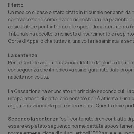
Il fatto
Un medico di base è stato citato in tribunale per danni da
contraccezione come invece richiesto da una paziente e il
assicuratrice per far fronte alle spese di mantenimento (man
Tribunale ha accolto la richiesta di risarcimento e respi
Corte di Appello che tuttavia, una volta riesaminata la sen
La sentenza
Per la Corte le argomentazioni addotte dai giudici del merit
conseguenza che il medico va quindi garantito dalla propri
nascita non voluta.
La Cassazione ha enunciato un principio secondo cui "l'appl
un'operazione di diritto, che peraltro non è affidata a una 
argomentazioni della parte interessata. Questa deve portar
Secondo la sentenza
“se il contenuto di un contratto di
essere espletato seguendo norme dettate appositamente da
norme ermeneutiche di cui agli articoli 1362 ss. e.e. è un'o