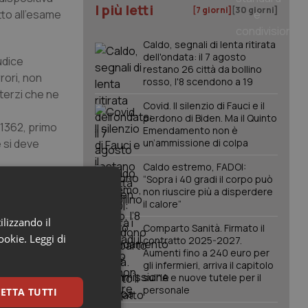
I più letti
[7 giorni]
[30 giorni]
tto all'esame
Caldo, segnali di lenta ritirata
dell'ondata: il 7 agosto
udice
restano 26 città da bollino
rori, non
rosso, l'8 scendono a 19
terzi che ne
Covid. Il silenzio di Fauci e il
perdono di Biden. Ma il Quinto
 1362, primo
Emendamento non è
 si deve
un’ammissione di colpa
Caldo estremo, FADOI:
“Sopra i 40 gradi il corpo può
non riuscire più a disperdere
il calore”
ilizzando il
Comparto Sanità. Firmato il
cookie.
Leggi di
contratto 2025-2027.
Aumenti fino a 240 euro per
la corte
gli infermieri, arriva il capitolo
 articoli
sull'IA e nuove tutele per il
personale
ETTA TUTTI