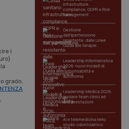
infrastrutture,
compliance, GDPR e Risk
management
Gestione
dell'Ipertensione
resistente: dalle Linee
Guida alle terapie
ire i
innovative
uro)
Leadership Infermieristica
la
2026: nuovi modelli di
responsabilità e
autonomia
do grado,
ENTENZA
Leadership Medica 2026:
guidare team clinici ad
o
alte prestazioni
AI e telemedicina nello
studio odontoiatrico: