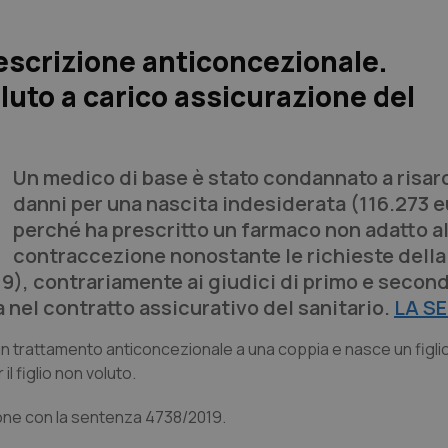
escrizione anticoncezionale.
luto a carico assicurazione del
Un medico di base è stato condannato a risarc
danni per una nascita indesiderata (116.273 e
perché ha prescritto un farmaco non adatto al
contraccezione nonostante le richieste della
9), contrariamente ai giudici di primo e secon
a nel contratto assicurativo del sanitario.
LA S
 un trattamento anticoncezionale a una coppia e nasce un figli
l figlio non voluto.
zione con la sentenza 4738/2019.