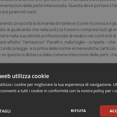
mentazioni della parte interessata. Questa deve portare il fa
 e poi
juranovit curia”.
avendo proposta la domanda di manleva (come riconosce il gi
to al giudicante che nella polizza fossero compresi tutti gli er
 nella sua attività professionale di medico nei confronti di 
are affatto "fantasioso". Peraltro, nulla toglie – si ripete – che
condo la legge: e la prima delle norme ermeneutiche (articolo
se questa si distacca dalla comune intenzione delle parti, che
web utilizza cookie
ilizza i cookie per migliorare la tua esperienza di navigazione. Ut
consenti a tutti i cookie in conformità con la nostra policy per i 
a deve essere cassata con rinvio, anche per le spese di lite, al
terpretare il contratto assicurativo di cui è causa secondo gli
RIFIUTA
TAGLI
ACC