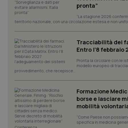
pronta”
tracking-sites-ironf
tracking-enable
“La stagione 2026 conferma
territorio nazionale, con una circolazione estesa e non uniform
tracking-sites-ironf
session-id
_ga
Tracciabilità dei f
Entro l’8 febbraio
Pronta la circolare con le i
modello europeo di tracciabi
provvedimento, che recepisce...
PHPSESSID
Formazione Medici
borse e lasciare m
mobilità volontari
_ga_KM60CM4NPH
“Come Paese non possiamo 
specifica in medicina gener
Conferenza...