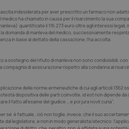
 nascita indesiderata per aver prescritto un farmaco non adatto
 medico ha chiamato in causa per il risarcimento la sua comp
leva) quantificate il 116.273 euro oltre agli interessi legali, m
nto la domanda di manleva del medico, successivamente respint
tenza in base al dettato della cassazione, l’ha accolta.
o a sostegno del rifiuto di manleva non sono condivisibili, con 
a compagnia di assicurazione rispetto alla condanna al risarc
icazione delle norme ermeneutiche di cui agli articoli 1362 ss.
potestà dispositiva delle parti coinvolte,
id est
non dipende da 
e il fatto all'esame del giudice … e poi
jura novit curia
".
 per sé è fattuale, ciò non toglie, invece, che il suo accertam
l legislatore, e non in modo generalista/atecnico: l'applic
perazione di diritto, che peraltro non è affidata a una potestà 