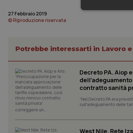
Neces
27 Febbraio 2019
© Riproduzione riservata
Potrebbe interessarti in Lavoro e
I cookie necessari con
e l'accesso alle aree 
Decreto PA. Aiop 
Nome
dell’adeguamento d
VISITOR_PRIVACY_
contratto sanità p
“Nel Decreto PA era previst
sull'adeguamento delle tar
correggere un...
CookieScriptConse
West Nile. Rete Izs