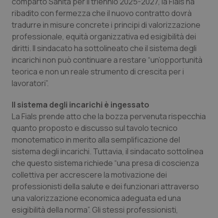
comparto Sanità per il triennio 2025-2027, la Fials ha
Calabria
Asma & BPCO
ribadito con fermezza che il nuovo contratto dovrà
tradurre in misure concrete i principi di valorizzazione
Campania
Car-T
professionale, equità organizzativa ed esigibilità dei
diritti. Il sindacato ha sottolineato che il sistema degli
Emilia-Romagna
Colesterolo & coronaropatie
incarichi non può continuare a restare “un’opportunità
teorica e non un reale strumento di crescita per i
Friuli Venezia Giulia
Dermatite Atopica
lavoratori”.
Il sistema degli incarichi è ingessato
Lazio
Diabete & glucometri
La Fials prende atto che la bozza pervenuta rispecchia
quanto proposto e discusso sul tavolo tecnico
Liguria
Disturbi dell’umore
monotematico in merito alla semplificazione del
sistema degli incarichi. Tuttavia, il sindacato sottolinea
Lombardia
Dolore
che questo sistema richiede “una presa di coscienza
collettiva per accrescere la motivazione dei
Marche
Donna & Salute
professionisti della salute e dei funzionari attraverso
una valorizzazione economica adeguata ed una
Molise
Epatiti
esigibilità della norma”. Gli stessi professionisti,