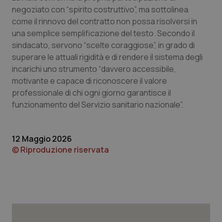
negoziato con “spirito costruttivo”, ma sottolinea
come il rinnovo del contratto non possa risolversi in
una semplice semplificazione del testo. Secondo il
CookieScriptConsent
5 mesi
CookieScript
sindacato, servono “scelte coraggiose”, in grado di
settim
www.quotidianosanita.it
superare le attuali rigidità e di rendere il sistema degli
incarichi uno strumento “davvero accessibile,
motivante e capace di riconoscere il valore
professionale di chi ogni giorno garantisce il
funzionamento del Servizio sanitario nazionale”.
12 Maggio 2026
© Riproduzione riservata
tracking-sites-ironfish-
www.quotidianosanita.it
4
tracking-enable
settim
2 gior
tracking-sites-ironfish-
www.quotidianosanita.it
4