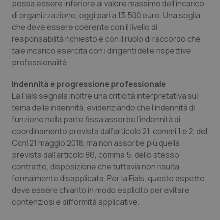
possa essere inferiore al valore massimo dell’incarico
Salute orale & impianti
di organizzazione, oggi pari a 13.500 euro. Una soglia
che deve essere coerente con il livello di
Sangue & coagulazione
responsabilità richiesto e con il ruolo di raccordo che
tale incarico esercita con i dirigenti delle rispettive
Tiroide
professionalità.
Indennità e progressione professionale
Tumore al seno
La Fials segnala inoltre una criticità interpretativa sul
tema delle indennità, evidenziando che l’indennità di
Tumore ovarico
funzione nella parte fissa assorbe l’indennità di
coordinamento prevista dall’articolo 21, commi 1 e 2, del
Tumori del Polmone & Testa Collo
Ccnl 21 maggio 2018, ma non assorbe più quella
prevista dall’articolo 86, comma 5, dello stesso
Tumori gastrointestinali
contratto, disposizione che tuttavia non risulta
formalmente disapplicata. Per la Fials, questo aspetto
Ulcera & Reflusso
deve essere chiarito in modo esplicito per evitare
contenziosi e difformità applicative.
Vaccini