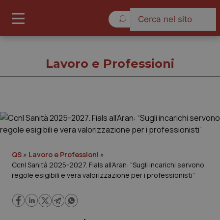
Giovedì 6 Agosto 2026
Lavoro e Professioni
Lavoro e Professioni
Cronache
QS
»
Lavoro e Professioni
»
Ccnl Sanità 2025-2027. Fials all’Aran: “Sugli incarichi servono
Governo e Parlamento
regole esigibili e vera valorizzazione per i professionisti”
Regioni e Asl
Lavoro e Professioni