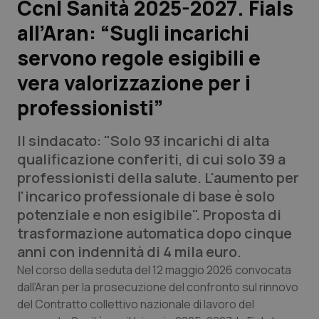
Ccnl Sanità 2025-2027. Fials
all’Aran: “Sugli incarichi
Scienza e Farmaci
servono regole esigibili e
Studi e Analisi
vera valorizzazione per i
professionisti”
Lettere al direttore
Il sindacato: "Solo 93 incarichi di alta
Edizioni Regionali
qualificazione conferiti, di cui solo 39 a
professionisti della salute. L'aumento per
QS Pro
l'incarico professionale di base è solo
potenziale e non esigibile". Proposta di
Professionisti Sanitari.AI
trasformazione automatica dopo cinque
anni con indennità di 4 mila euro.
Abruzzo
QS Pro Gold
Nel corso della seduta del 12 maggio 2026 convocata
dall’Aran per la prosecuzione del confronto sul rinnovo
QS Club
Newsletter
Basilicata
Artrite & artrosi
del Contratto collettivo nazionale di lavoro del