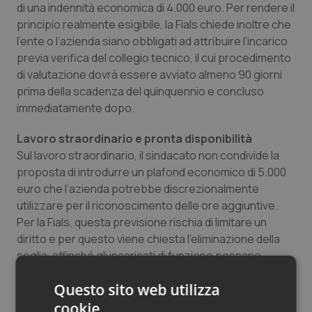
di una indennità economica di 4.000 euro. Per rendere il
principio realmente esigibile, la Fials chiede inoltre che
l’ente o l’azienda siano obbligati ad attribuire l’incarico
previa verifica del collegio tecnico, il cui procedimento
di valutazione dovrà essere avviato almeno 90 giorni
prima della scadenza del quinquennio e concluso
immediatamente dopo.
Lavoro straordinario e pronta disponibilità
Sul lavoro straordinario, il sindacato non condivide la
proposta di introdurre un plafond economico di 5.000
euro che l’azienda potrebbe discrezionalmente
utilizzare per il riconoscimento delle ore aggiuntive.
Per la Fials, questa previsione rischia di limitare un
diritto e per questo viene chiesta l’eliminazione della
soglia, affinché gli incaricati di funzione possano
richiedere liberamente il pagamento dello
Questo sito web utilizza
straordinario o i riposi compensativi. Rimane inoltre per
il sindacato imprescindibile che non venga introdotta
cookie