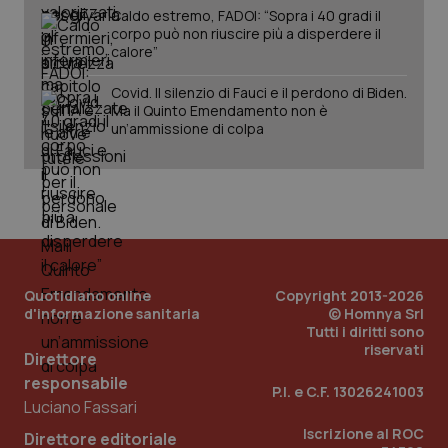
vis
Caldo estremo, FADOI: “Sopra i 40 gradi il
vid
corpo può non riuscire più a disperdere il
__Secure-
.youtube.com
5 mesi 4
Que
calore”
ROLLOUT_TOKEN
settimane
imp
You
ges
Covid. Il silenzio di Fauci e il perdono di Biden.
del
Ma il Quinto Emendamento non è
e d
un’ammissione di colpa
per
del
ute
tracking-sites-
www.quotidianosanita.it
4
Que
ironfish-tracking-
settimane
imp
named-enable
2 giorni
dal
per 
sis
sol
ute
ide
Quotidiano online
Copyright 2013-2026
Wel
d'informazione sanitaria
© Homnya Srl
Tutti i diritti sono
riservati
Direttore
responsabile
P.I. e C.F. 13026241003
Luciano Fassari
Iscrizione al ROC
Direttore editoriale