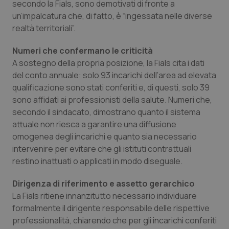
secondo la Fials, sono demotivati di fronte a
un’impalcatura che, di fatto, è “ingessata nelle diverse
Piemonte
HIV
realtà territoriali”.
Provincia Autonoma di Bolzano
Infezioni & Febbre
Numeri che confermano le criticità
A sostegno della propria posizione, la Fials cita i dati
Provincia Autonoma di Trento
Ipertensione & Scompenso
del conto annuale: solo 93 incarichi dell’area ad elevata
qualificazione sono stati conferiti e, di questi, solo 39
Puglia
Malattie rare
sono affidati ai professionisti della salute. Numeri che,
secondo il sindacato, dimostrano quanto il sistema
Sardegna
Malattia di Crohn & Rettocolite Ulcerosa
attuale non riesca a garantire una diffusione
omogenea degli incarichi e quanto sia necessario
intervenire per evitare che gli istituti contrattuali
Sicilia
Neuroscienze & patologie neurodegenerative
restino inattuati o applicati in modo diseguale.
Toscana
Obesità
Dirigenza di riferimento e assetto gerarchico
La Fials ritiene innanzitutto necessario individuare
Umbria
Oftalmologia
formalmente il dirigente responsabile delle rispettive
professionalità, chiarendo che per gli incarichi conferiti