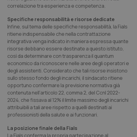
correlazione tra esperienza e competenza.
Necessari
Statistici
Marketing
Specifiche responsabilità e risorse dedicate
I cookie necessari contribuiscono a rendere fruibile il
Infine, sul tema delle specifiche responsabilità, la Fials
sito web abilitandone funzionalità di base quali la
ritiene indispensabile che nella contrattazione
navigazione sulle pagine e l'accesso alle aree
protette del sito. Il sito web non è in grado di
integrativa venga indicato in maniera espressa quante
funzionare correttamente senza questi cookie.
risorse debbano essere destinate a questo istituto,
Nome
Fornitore
/
Dominio
Scaden
così da determinare con trasparenza il quantum
VISITOR_PRIVACY_METADATA
5 mesi
YouTube
economico da riconoscere nelle aree degli operatori e
settim
.youtube.com
degli assistenti. Considerato che tali risorse insistono
sullo stesso fondo degli incarichi, il sindacato ritiene
opportuno confermare la previsione normativa già
contenuta nell’articolo 22, comma 2, del Ccnl 2022-
2024, che fissava al 12% il limite massimo degli incarichi
attribuibili a tali aree rispetto a quelli destinati ai
professionisti della salute e ai funzionari.
La posizione finale della Fials
La Fials conferma la propria partecipazione al