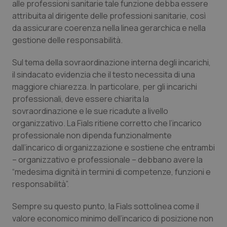
Valle D’Aosta
Oncodermatologia
alle professioni sanitarie tale funzione debba essere
attribuita al dirigente delle professioni sanitarie, così
Veneto
Oncoematologia
da assicurare coerenza nella linea gerarchica e nella
gestione delle responsabilità.
Oncologia & Nutrizione
Sul tema della sovraordinazione interna degli incarichi,
il sindacato evidenzia che il testo necessita di una
Psoriasi & pelle
maggiore chiarezza. In particolare, per gli incarichi
professionali, deve essere chiarita la
Quotidiano Cardiologia
sovraordinazione e le sue ricadute a livello
organizzativo. La Fials ritiene corretto che l’incarico
Quotidiano Chirurgia
professionale non dipenda funzionalmente
dall’incarico di organizzazione e sostiene che entrambi
Quotidiano Oncologia
– organizzativo e professionale – debbano avere la
“medesima dignità in termini di competenze, funzioni e
responsabilità”.
Quotidiano Pediatria
Sempre su questo punto, la Fials sottolinea come il
Rene & patologie urogenitali
valore economico minimo dell’incarico di posizione non