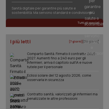
sessione.
det
vis
Sanità digitale per garantire più salute e
web
sostenibilità. Ma servono standard e condivisione
uti
nuo
ver
Tutti gli speciali
dell
You
__Secure-YNID
.youtube.com
5 mesi 4
Que
settimane
imp
I più letti
You
[7 giorni]
[30 giorni]
ten
pre
del
Comparto Sanità. Firmato il contratto 2025-
vid
2027. Aumenti fino a 240 euro per gli
inco
può
infermieri, arriva il capitolo sull'IA e nuove
det
tutele per il personale
vis
web
uti
Eclissi solare del 12 agosto 2026, come
nuo
osservarla in sicurezza
ver
dell
You
Contratto sanità, valorizzati gli infermieri ma
YSC
Sessione
Que
Google LLC
penalizzate le altre professioni
imp
.youtube.com
You
ten