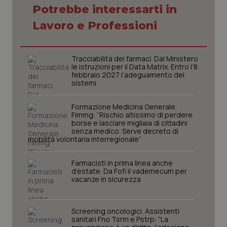
session-id
settim
Potrebbe interessarti in
2 gior
Lavoro e Professioni
_ga
1 anno
Google LLC
Tracciabilità dei farmaci. Dal Ministero
mes
.quotidianosanita.it
le istruzioni per il Data Matrix. Entro l’8
febbraio 2027 l’adeguamento dei
sistemi
Formazione Medicina Generale.
Fimmg: “Rischio altissimo di perdere
borse e lasciare migliaia di cittadini
senza medico. Serve decreto di
mobilità volontaria interregionale”
Farmacisti in prima linea anche
d’estate. Da Fofi il vademecum per
vacanze in sicurezza
Screening oncologici. Assistenti
sanitari Fno Tsrm e Pstrp: “La