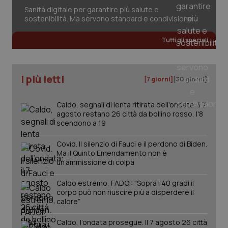
session-id
settim
2 gior
Sanità digitale per garantire più salute e
sostenibilità. Ma servono standard e condivisione
Tutti gli speciali
_ga
1 anno
Google LLC
mes
.quotidianosanita.it
I più letti
[7 giorni]
[30 giorni]
Caldo, segnali di lenta ritirata dell'ondata: il 7
agosto restano 26 città da bollino rosso, l'8
scendono a 19
Covid. Il silenzio di Fauci e il perdono di Biden.
Ma il Quinto Emendamento non è
un’ammissione di colpa
Caldo estremo, FADOI: “Sopra i 40 gradi il
corpo può non riuscire più a disperdere il
calore”
Caldo, l’ondata prosegue. Il 7 agosto 26 città