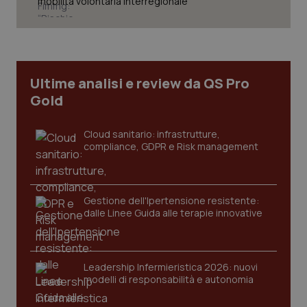
mobilità volontaria interregionale”
Necessari
Statistici
Marketing
I cookie necessari contribuiscono a rendere fruibile il
sito web abilitandone funzionalità di base quali la
navigazione sulle pagine e l'accesso alle aree
Ultime analisi e review da QS Pro
protette del sito. Il sito web non è in grado di
funzionare correttamente senza questi cookie.
Gold
Nome
Fornitore
/
Dominio
Scaden
VISITOR_PRIVACY_METADATA
Cloud sanitario: infrastrutture,
5 mesi
YouTube
settim
.youtube.com
compliance, GDPR e Risk management
Gestione dell'Ipertensione resistente:
dalle Linee Guida alle terapie innovative
Leadership Infermieristica 2026: nuovi
modelli di responsabilità e autonomia