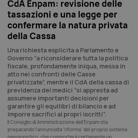
CdA Enpam: revisione delle
tassazioni e una legge per
Scienza e Farmaci
confermare la natura privata
Studi e Analisi
della Cassa
Lettere al direttore
Una richiesta esplicita a Parlamento e
Governo “a riconsiderare tutta la politica
Edizioni Regionali
fiscale, profondamente iniqua, messa in
atto nei confronti delle Casse
QS Pro
privatizzate”, mentre il CdA della cassa di
previdenza dei medici “si appresta ad
Professionisti Sanitari.AI
assumere importanti decisioni per
garantire gli equilibri di bilancio e ad
Abruzzo
QS Pro Gold
imporre sacrifici ai propri iscritti”.
Il Consiglio di Amministrazione dell’Enpam sta
QS Club
Newsletter
Basilicata
Artrite & artrosi
preparando l’annunciata “riforma” del proprio sistema
pensionistico, che comporterà certamente un