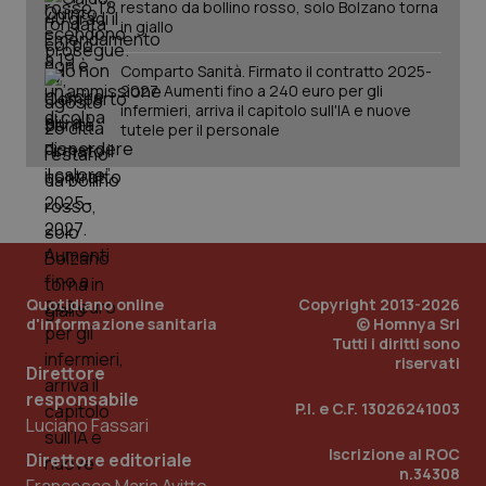
restano da bollino rosso, solo Bolzano torna
in giallo
Comparto Sanità. Firmato il contratto 2025-
2027. Aumenti fino a 240 euro per gli
infermieri, arriva il capitolo sull'IA e nuove
tutele per il personale
PHPSESSID
Sessio
PHP.net
www.quotidianosanita.it
Quotidiano online
Copyright 2013-2026
d'informazione sanitaria
© Homnya Srl
Tutti i diritti sono
riservati
Direttore
responsabile
P.I. e C.F. 13026241003
Luciano Fassari
Iscrizione al ROC
Direttore editoriale
n.34308