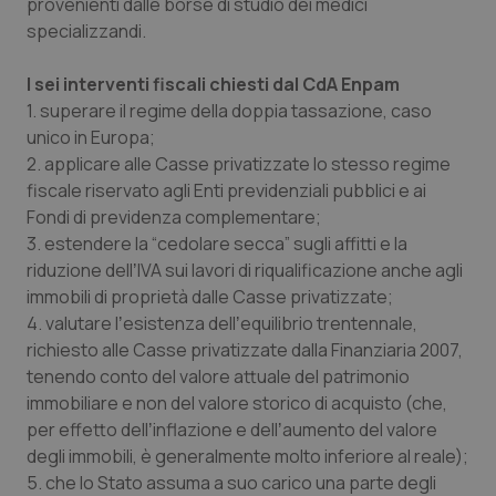
provenienti dalle borse di studio dei medici
specializzandi.
Piemonte
HIV
I sei interventi fiscali chiesti dal CdA Enpam
Provincia Autonoma di Bolzano
Infezioni & Febbre
1. superare il regime della doppia tassazione, caso
unico in Europa;
Provincia Autonoma di Trento
Ipertensione & Scompenso
2. applicare alle Casse privatizzate lo stesso regime
fiscale riservato agli Enti previdenziali pubblici e ai
Puglia
Malattie rare
Fondi di previdenza complementare;
3. estendere la “cedolare secca” sugli affitti e la
Sardegna
Malattia di Crohn & Rettocolite Ulcerosa
riduzione dellʼIVA sui lavori di riqualificazione anche agli
immobili di proprietà dalle Casse privatizzate;
4. valutare lʼesistenza dellʼequilibrio trentennale,
Sicilia
Neuroscienze & patologie neurodegenerative
richiesto alle Casse privatizzate dalla Finanziaria 2007,
tenendo conto del valore attuale del patrimonio
Toscana
Obesità
immobiliare e non del valore storico di acquisto (che,
per effetto dellʼinflazione e dellʼaumento del valore
Umbria
Oftalmologia
degli immobili, è generalmente molto inferiore al reale);
5. che lo Stato assuma a suo carico una parte degli