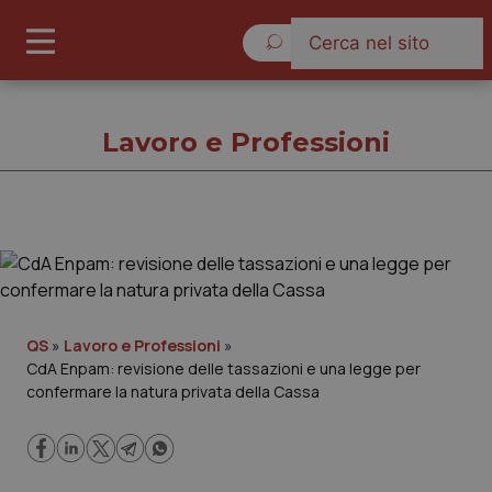
Lunedì 10 Agosto 2026
Lavoro e Professioni
Lavoro e Professioni
Cronache
QS
»
Lavoro e Professioni
»
CdA Enpam: revisione delle tassazioni e una legge per
Governo e Parlamento
confermare la natura privata della Cassa
Regioni e Asl
Lavoro e Professioni