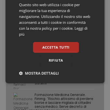
Lavoro e Professioni
Questo sito web utilizza i cookie per
Salute orale & impianti
migliorare la tua esperienza di
navigazione. Utilizzando il nostro sito web
Sangue & coagulazione
Decreto PA. Aiop e Aris:
acconsenti a tutti i cookie in conformità
“Preoccupazione per la mancata
con la nostra policy per i cookie.
Leggi di
approvazione dell’adeguamento
Tiroide
delle tariffe ospedaliere, così rinvio
più
rinnovo contratto sanità privata”
Tumore al seno
ACCETTA TUTTI
West Nile. Rete Izs: “Sorveglianza e
dati per evitare allarmismi. Italia
pronta”
Tumore ovarico
RIFIUTA
Tumori del Polmone & Testa Collo
Tracciabilità dei farmaci. Dal Ministero
MOSTRA DETTAGLI
le istruzioni per il Data Matrix. Entro l’8
febbraio 2027 l’adeguamento dei
Tumori gastrointestinali
sistemi
Necessari
Statistici
Marketing
Ulcera & Reflusso
Formazione Medicina Generale.
Fimmg: “Rischio altissimo di perdere
borse e lasciare migliaia di cittadini
senza medico. Serve decreto di
Vaccini