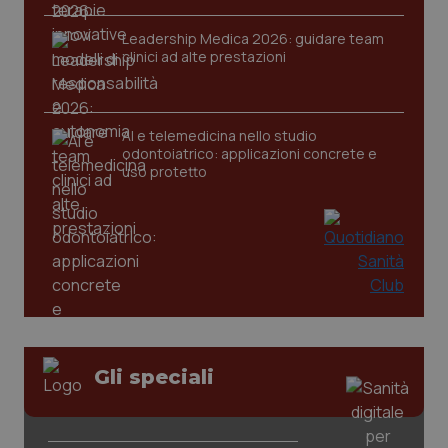
Leadership Medica 2026: guidare team
clinici ad alte prestazioni
CookieScriptConsent
5 mesi
CookieScript
settim
www.quotidianosanita.it
AI e telemedicina nello studio
odontoiatrico: applicazioni concrete e
uso protetto
tracking-sites-ironfish-
www.quotidianosanita.it
4
tracking-enable
settim
2 gior
Gli speciali
tracking-sites-ironfish-
www.quotidianosanita.it
4