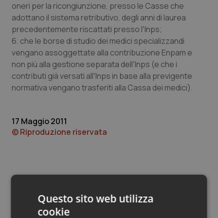
Valle D’Aosta
Oncodermatologia
oneri per la ricongiunzione, presso le Casse che
adottano il sistema retributivo, degli anni di laurea
Veneto
Oncoematologia
precedentemente riscattati presso lʼInps;
6. che le borse di studio dei medici specializzandi
Oncologia & Nutrizione
vengano assoggettate alla contribuzione Enpam e
non più alla gestione separata dellʼInps (e che i
contributi già versati allʼInps in base alla previgente
Psoriasi & pelle
normativa vengano trasferiti alla Cassa dei medici).
Quotidiano Cardiologia
17 Maggio 2011
Quotidiano Chirurgia
© Riproduzione riservata
Quotidiano Oncologia
Quotidiano Pediatria
Questo sito web utilizza
Rene & patologie urogenitali
cookie
Potrebbe interessarti in