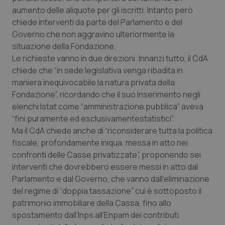
Calabria
Asma & BPCO
aumento delle aliquote per gli iscritti. Intanto però
chiede interventi da parte del Parlamento e del
Campania
Car-T
Governo che non aggravino ulteriormente la
situazione della Fondazione.
Le richieste vanno in due direzioni. Innanzi tutto, il CdA
Emilia-Romagna
Colesterolo & coronaropatie
chiede che “in sede legislativa venga ribadita in
maniera inequivocabile la natura privata della
Friuli Venezia Giulia
Dermatite Atopica
Fondazione”, ricordando che il suo inserimento negli
elenchi Istat come “amministrazione pubblica” aveva
Lazio
Diabete & glucometri
“fini puramente ed esclusivamentestatistici”.
Ma il CdA chiede anche di “riconsiderare tutta la politica
Liguria
Disturbi dell’umore
fiscale, profondamente iniqua, messa in atto nei
confronti delle Casse privatizzate”, proponendo sei
Lombardia
Dolore
interventi che dovrebbero essere messi in atto dal
Parlamento e dal Governo, che vanno dall’eliminazione
Marche
Donna & Salute
del regime di “doppia tassazione” cui è sottoposto il
patrimonio immobiliare della Cassa, fino allo
spostamento dall’Inps all’Enpam dei contributi
Molise
Epatiti