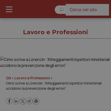
Venerdì 7 Agosto 2026
Lavoro e Professioni
Lavoro e Professioni
Cronache
QS
»
Lavoro e Professioni
»
Cimo scrive a Lorenzin: “Atteggiamenti ispettori ministeriali
Governo e Parlamento
uccidono la prevenzione degli errori”
Regioni e Asl
Lavoro e Professioni