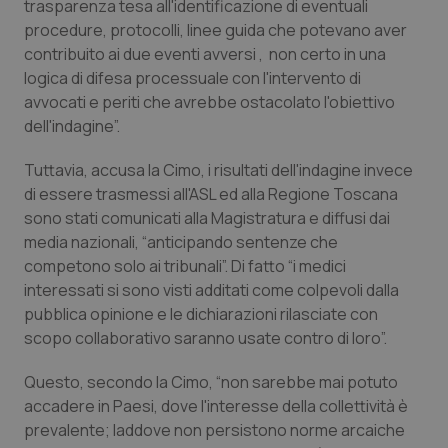
Valle D’Aosta
Oncodermatologia
trasparenza tesa all'identificazione di eventuali
procedure, protocolli, linee guida che potevano aver
contribuito ai due eventi avversi , non certo in una
Veneto
Oncoematologia
logica di difesa processuale con l'intervento di
avvocati e periti che avrebbe ostacolato l'obiettivo
Oncologia & Nutrizione
dell'indagine”.
Psoriasi & pelle
Tuttavia, accusa la Cimo, i risultati dell'indagine invece
di essere trasmessi all'ASL ed alla Regione Toscana
Quotidiano Cardiologia
sono stati comunicati alla Magistratura e diffusi dai
media nazionali, “anticipando sentenze che
Quotidiano Chirurgia
competono solo ai tribunali”. Di fatto “i medici
interessati si sono visti additati come colpevoli dalla
pubblica opinione e le dichiarazioni rilasciate con
Quotidiano Oncologia
scopo collaborativo saranno usate contro di loro”.
Quotidiano Pediatria
Questo, secondo la Cimo, “non sarebbe mai potuto
accadere in Paesi, dove l'interesse della collettività è
Rene & patologie urogenitali
prevalente; laddove non persistono norme arcaiche