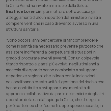
Calabria
Asma & BPCO
la Cimo Asmd ha inviato al ministro della Salute,
Beatrice Lorenzin
, per mettere sotto accusa gli
Campania
Car-T
atteggiamenti di alcuni ispettori del ministero inviati a
compiere verifiche in caso di evento avverso in una
struttura sanitaria.
Emilia-Romagna
Colesterolo & coronaropatie
“Sono occorsi anni per cercare di far comprendere
Friuli Venezia Giulia
Dermatite Atopica
come in sanità sia necessario prevenire piuttosto che
assistere indifferenti al perpetuarsi di situazioni in
Lazio
Diabete & glucometri
grado di procurare eventi avversi. Con un colpevole
ritardo rispetto ai paesi più evoluti, negli ultimi anni a
Liguria
Disturbi dell’umore
macchia di leopardo hanno cominciato a svilupparsi
esperienze regionali che in linea con le indicazioni
Lombardia
Dolore
nazionali hanno creato unità di gestione del rischio che
hanno contribuito a sviluppare una mentalità di
approccio collaborativo da parte dei medici e degli altri
Marche
Donna & Salute
operatori della sanità”, spiega la Cimo, che di seguito
però sottolinea che, “come troppo spesso accade, in
Molise
Epatiti