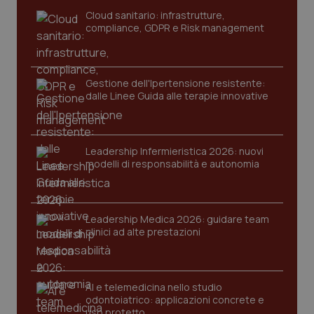
Cloud sanitario: infrastrutture,
compliance, GDPR e Risk management
Gestione dell'Ipertensione resistente:
dalle Linee Guida alle terapie innovative
Leadership Infermieristica 2026: nuovi
modelli di responsabilità e autonomia
tracking-sites-ironfish-
www.quotidianosanita.it
4
tracking-enable
settim
2 gior
Leadership Medica 2026: guidare team
clinici ad alte prestazioni
tracking-sites-ironfish-
www.quotidianosanita.it
4
session-id
settim
2 gior
AI e telemedicina nello studio
odontoiatrico: applicazioni concrete e
uso protetto