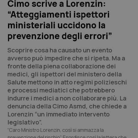
Cimo scrive a Lorenzin:
“Atteggiamenti ispettori
Scienza e Farmaci
ministeriali uccidono la
Studi e Analisi
prevenzione degli errori”
Lettere al direttore
Scoprire cosa ha causato un evento
avverso può impedire che si ripeta. Ma a
Edizioni Regionali
fronte della piena collaborazione dei
medici, gli ispettori del ministero della
QS Pro
Salute mettono in atto regimi polizieschi
e processi mediatici che potrebbero
Professionisti Sanitari.AI
indurre i medici a non collaborare più. La
denuncia della Cimo Asmd, che chiede a
Abruzzo
QS Pro Gold
Lorenzin “un immediato intervento
legislativo”.
QS Club
Newsletter
Basilicata
Artrite & artrosi
“Caro Ministro Lorenzin, così si ammazza la
prevenzione del rischio”. Esordisce così la lettera che