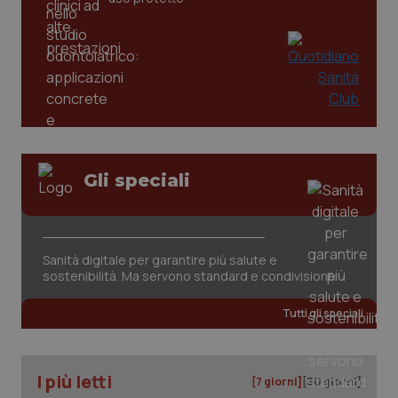
_ga
1 anno
Google LLC
mes
.quotidianosanita.it
Gli speciali
Sanità digitale per garantire più salute e
sostenibilità. Ma servono standard e condivisione
Tutti gli speciali
I più letti
[7 giorni]
[30 giorni]