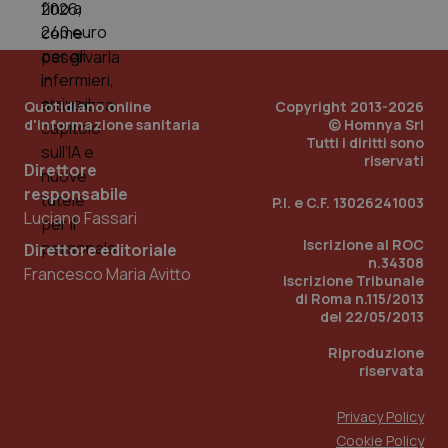
mes
Quotidiano online
Copyright 2013-2026
d'informazione sanitaria
© Homnya Srl
Tutti i diritti sono
riservati
Direttore
Fornitore
/
Nome
Scadenza
Descrizion
responsabile
Dominio
P.I. e C.F. 13026241003
Nome
Fornitore
/
Dominio
Scadenza
Des
Luciano Fassari
_ga_0VMQEQKQ1N
.quotidianosanita.it
1 anno 1
Questo
mese
cookie
VISITOR_INFO1_LIVE
5 mesi 4
Que
Google LLC
Iscrizione al ROC
Direttore editoriale
viene
settimane
imp
.youtube.com
n.34308
utilizzato
You
Francesco Maria Avitto
Iscrizione Tribunale
da Google
ten
Analytics
pre
di Roma n.115/2013
per
del
del 22/05/2013
mantener
vid
lo stato
inco
della
Riproduzione
può
sessione.
det
riservata
vis
web
uti
Privacy Policy
nuo
ver
Cookie Policy