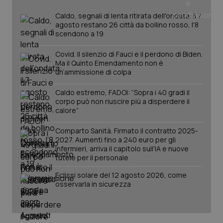
Caldo, segnali di lenta ritirata dell'ondata: il 7
agosto restano 26 città da bollino rosso, l'8
scendono a 19
PHPSESSID
Sessio
PHP.net
www.quotidianosanita.it
Covid. Il silenzio di Fauci e il perdono di Biden.
Ma il Quinto Emendamento non è
un’ammissione di colpa
Caldo estremo, FADOI: “Sopra i 40 gradi il
corpo può non riuscire più a disperdere il
calore”
Comparto Sanità. Firmato il contratto 2025-
2027. Aumenti fino a 240 euro per gli
infermieri, arriva il capitolo sull'IA e nuove
tutele per il personale
Eclissi solare del 12 agosto 2026, come
osservarla in sicurezza
_ga_KM60CM4NPH
.quotidianosanita.it
1 anno