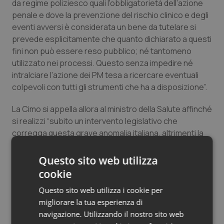
da regime poliziesco quali l'obbligatorietà dell'azione
Salute orale & impianti
penale e dove la prevenzione del rischio clinico e degli
eventi avversi è considerata un bene da tutelare si
Sangue & coagulazione
prevede esplicitamente che quanto dichiarato a questi
fini non può essere reso pubblico; né tantomeno
utilizzato nei processi. Questo senza impedire né
Tiroide
intralciare l'azione dei PM tesa a ricercare eventuali
colpevoli con tutti gli strumenti che ha a disposizione”.
Tumore al seno
La Cimo si appella allora al ministro della Salute affinché
Tumore ovarico
si realizzi “subito un intervento legislativo che
corregga questa grave anomalia italiana, altrimenti la
Tumori del Polmone & Testa Collo
prevenzione del ripetersi di eventi dannosi per la
salute dei cittadini diventerà impossibile da gestire”.
Questo sito web utilizza
Tumori gastrointestinali
cookie
Intanto, avverte la Cimo Asmd, “ci faremo carico di
Questo sito web utilizza i cookie per
informare i propri iscritti e tutti i medici sui rischi che
Ulcera & Reflusso
migliorare la tua esperienza di
corrono a collaborare con le istituzioni in un contesto
navigazione. Utilizzando il nostro sito web
finalizzato al bene comune che diventa invece solo un
Vaccini