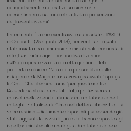
Italia non si è sentita la necessità di adeguare
comportamenti e normative arcaiche che
Piemonte
HIV
consentissero una concreta attività di prevenzioni
degli eventi avversi”.
Provincia Autonoma di Bolzano
Infezioni & Febbre
Il riferimento è a due eventi avversi accaduti nell'ASL 9
Provincia Autonoma di Trento
Ipertensione & Scompenso
di Grosseto (25 agosto 2013), per verificare i quali è
stata inviata una commissione ministeriale incaricata di
effettuare un'indagine conoscitiva di verifica
Puglia
Malattie rare
sull’appropriatezza e la corretta gestione delle
procedure cliniche. “Non certo per sostituirsi alle
Sardegna
Malattia di Crohn & Rettocolite Ulcerosa
indagini che la Magistratura aveva già avviato”, spiega
la Cimo. Che riferisce come “per questo motivo
Sicilia
Neuroscienze & patologie neurodegenerative
l'Azienda sanitaria ha invitato tutti i professionisti
coinvolti nella vicenda, alla massima collaborazione. I
Toscana
Obesità
colleghi – sottolinea la Cimo nella lettera al ministro – si
sono resi immediatamente disponibili pur essendo già
Umbria
Oftalmologia
stati raggiunti da avvisi di garanzia; hanno risposto agli
ispettori ministeriali in una logica di collaborazione e