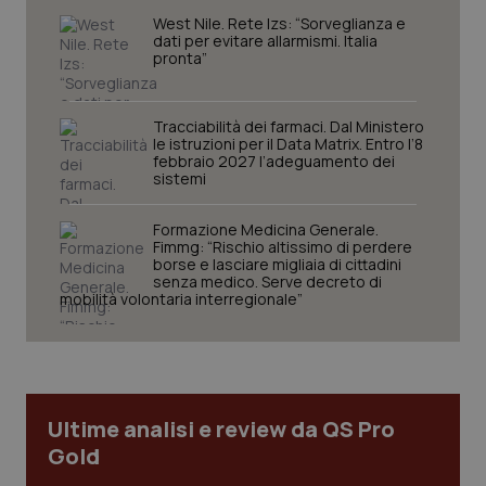
navigazione sulle pagine e l'accesso alle aree
West Nile. Rete Izs: “Sorveglianza e
protette del sito. Il sito web non è in grado di
dati per evitare allarmismi. Italia
funzionare correttamente senza questi cookie.
pronta”
Nome
Fornitore
/
Dominio
Scaden
VISITOR_PRIVACY_METADATA
5 mesi
YouTube
Tracciabilità dei farmaci. Dal Ministero
settim
.youtube.com
le istruzioni per il Data Matrix. Entro l’8
febbraio 2027 l’adeguamento dei
sistemi
Formazione Medicina Generale.
Fimmg: “Rischio altissimo di perdere
borse e lasciare migliaia di cittadini
senza medico. Serve decreto di
mobilità volontaria interregionale”
Ultime analisi e review da QS Pro
Gold
CookieScriptConsent
5 mesi
CookieScript
settim
www.quotidianosanita.it