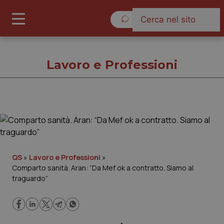
Domenica 9 Agosto 2026
Lavoro e Professioni
Lavoro e Professioni
Cronache
QS
»
Lavoro e Professioni
»
Comparto sanità. Aran: “Da Mef ok a contratto. Siamo al
Governo e Parlamento
traguardo”
Regioni e Asl
Lavoro e Professioni