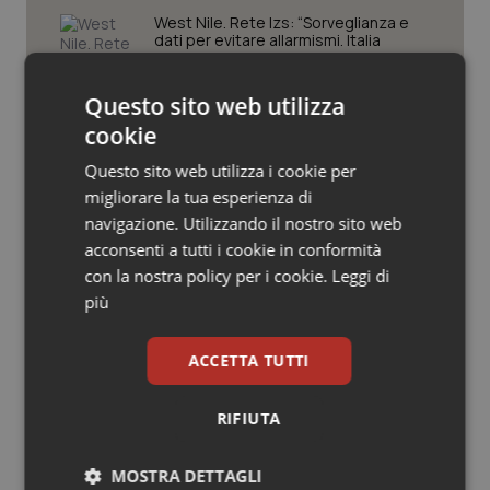
Valle D’Aosta
Oncodermatologia
West Nile. Rete Izs: “Sorveglianza e
dati per evitare allarmismi. Italia
Veneto
Oncoematologia
pronta”
Questo sito web utilizza
Oncologia & Nutrizione
Tracciabilità dei farmaci. Dal Ministero
cookie
le istruzioni per il Data Matrix. Entro l’8
febbraio 2027 l’adeguamento dei
Questo sito web utilizza i cookie per
Psoriasi & pelle
sistemi
migliorare la tua esperienza di
navigazione. Utilizzando il nostro sito web
Quotidiano Cardiologia
Formazione Medicina Generale.
Fimmg: “Rischio altissimo di perdere
acconsenti a tutti i cookie in conformità
borse e lasciare migliaia di cittadini
con la nostra policy per i cookie.
Leggi di
senza medico. Serve decreto di
Quotidiano Chirurgia
mobilità volontaria interregionale”
più
Quotidiano Oncologia
ACCETTA TUTTI
Quotidiano Pediatria
RIFIUTA
Ultime analisi e review da QS Pro
Gold
Rene & patologie urogenitali
MOSTRA DETTAGLI