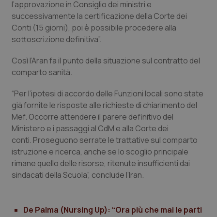
l’approvazione in Consiglio dei ministri e
Calabria
Asma & BPCO
successivamente la certificazione della Corte dei
Conti (15 giorni), poi è possibile procedere alla
Campania
Car-T
sottoscrizione definitiva”.
Emilia-Romagna
Colesterolo & coronaropatie
Così l’Aran fa il punto della situazione sul contratto del
comparto sanità.
Friuli Venezia Giulia
Dermatite Atopica
“Per l’ipotesi di accordo delle Funzioni locali sono state
già fornite le risposte alle richieste di chiarimento del
Lazio
Diabete & glucometri
Mef. Occorre attendere il parere definitivo del
Ministero e i passaggi al CdM e alla Corte dei
Liguria
Disturbi dell’umore
conti. Proseguono serrate le trattative sul comparto
istruzione e ricerca, anche se lo scoglio principale
Lombardia
Dolore
rimane quello delle risorse, ritenute insufficienti dai
sindacati della Scuola”, conclude l’Iran.
Marche
Donna & Salute
Molise
Epatiti
De Palma (Nursing Up): “Ora più che mai le parti