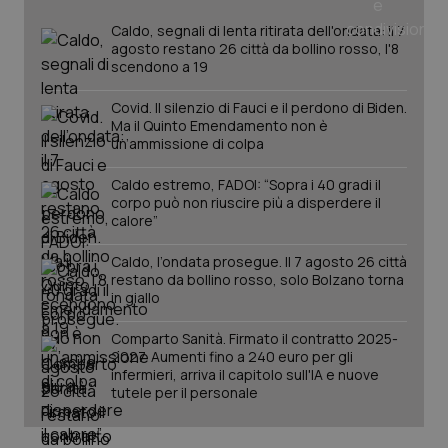
tracking-sites-ironfish-
www.quotidianosanita.it
4
tracking-enable
settim
Caldo, segnali di lenta ritirata dell'ondata: il 7
2 gior
agosto restano 26 città da bollino rosso, l'8
scendono a 19
Covid. Il silenzio di Fauci e il perdono di Biden.
tracking-sites-ironfish-
www.quotidianosanita.it
4
Ma il Quinto Emendamento non è
session-id
settim
un’ammissione di colpa
2 gior
Caldo estremo, FADOI: “Sopra i 40 gradi il
corpo può non riuscire più a disperdere il
calore”
_ga
1 anno
Google LLC
mes
.quotidianosanita.it
Caldo, l’ondata prosegue. Il 7 agosto 26 città
restano da bollino rosso, solo Bolzano torna
in giallo
Comparto Sanità. Firmato il contratto 2025-
2027. Aumenti fino a 240 euro per gli
infermieri, arriva il capitolo sull'IA e nuove
tutele per il personale