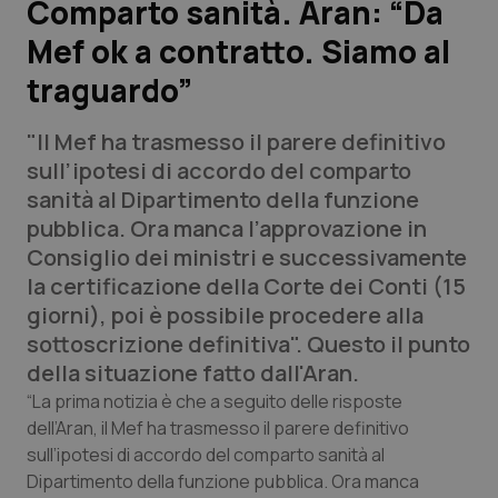
Comparto sanità. Aran: “Da
Mef ok a contratto. Siamo al
Scienza e Farmaci
traguardo”
Studi e Analisi
"Il Mef ha trasmesso il parere definitivo
Lettere al direttore
sull’ipotesi di accordo del comparto
sanità al Dipartimento della funzione
Edizioni Regionali
pubblica. Ora manca l’approvazione in
Consiglio dei ministri e successivamente
QS Pro
la certificazione della Corte dei Conti (15
giorni), poi è possibile procedere alla
Professionisti Sanitari.AI
sottoscrizione definitiva". Questo il punto
della situazione fatto dall'Aran.
Abruzzo
QS Pro Gold
“La prima notizia è che a seguito delle risposte
dell’Aran, il Mef ha trasmesso il parere definitivo
QS Club
Newsletter
sull’ipotesi di accordo del comparto sanità al
Basilicata
Artrite & artrosi
Dipartimento della funzione pubblica. Ora manca