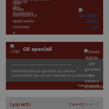
Gli speciali
CookieScriptConsent
5 mesi
CookieScript
settim
www.quotidianosanita.it
Sanità digitale per garantire più salute e
sostenibilità. Ma servono standard e condivisione
Tutti gli speciali
I più letti
[7 giorni]
[30 giorni]