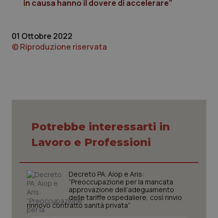
in causa hanno il dovere di accelerare”
Piemonte
HIV
01 Ottobre 2022
Provincia Autonoma di Bolzano
Infezioni & Febbre
© Riproduzione riservata
Provincia Autonoma di Trento
Ipertensione & Scompenso
Puglia
Malattie rare
Sardegna
Malattia di Crohn & Rettocolite Ulcerosa
Potrebbe interessarti in
Lavoro e Professioni
Sicilia
Neuroscienze & patologie neurodegenerative
Toscana
Obesità
Decreto PA. Aiop e Aris:
“Preoccupazione per la mancata
approvazione dell’adeguamento
Umbria
Oftalmologia
delle tariffe ospedaliere, così rinvio
rinnovo contratto sanità privata”