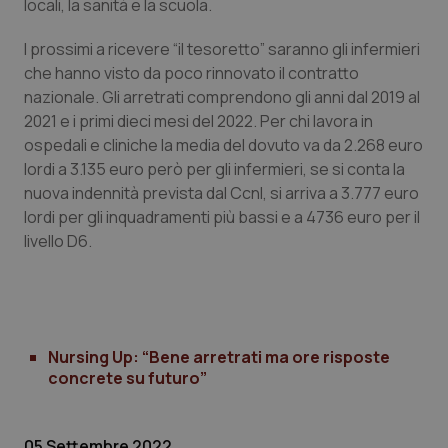
locali, la sanità e la scuola.
Calabria
Asma & BPCO
I prossimi a ricevere “il tesoretto” saranno gli infermieri
Campania
Car-T
che hanno visto da poco rinnovato il contratto
nazionale. Gli arretrati comprendono gli anni dal 2019 al
Emilia-Romagna
Colesterolo & coronaropatie
2021 e i primi dieci mesi del 2022. Per chi lavora in
ospedali e cliniche la media del dovuto va da 2.268 euro
lordi a 3.135 euro però per gli infermieri, se si conta la
Friuli Venezia Giulia
Dermatite Atopica
nuova indennità prevista dal Ccnl, si arriva a 3.777 euro
lordi per gli inquadramenti più bassi e a 4736 euro per il
Lazio
Diabete & glucometri
livello D6.
Liguria
Disturbi dell’umore
Lombardia
Dolore
Nursing Up: “Bene arretrati ma ore risposte
concrete su futuro”
Marche
Donna & Salute
Molise
Epatiti
05 Settembre 2022