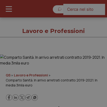
Sabato 8 Agosto 2026
Lavoro e Professioni
Lavoro e Professioni
Cronache
QS
»
Lavoro e Professioni
»
Comparto Sanità. In arrivo arretrati contratto 2019-2021. In
Governo e Parlamento
media 3mila euro
Regioni e Asl
Lavoro e Professioni