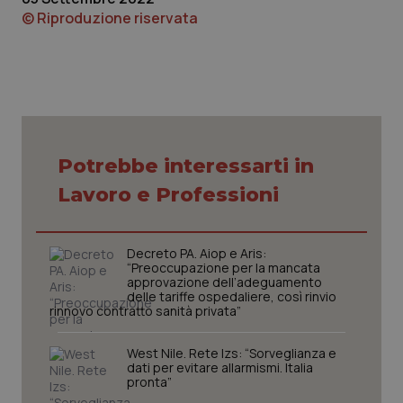
© Riproduzione riservata
Piemonte
HIV
Provincia Autonoma di Bolzano
Infezioni & Febbre
Provincia Autonoma di Trento
Ipertensione & Scompenso
Potrebbe interessarti in
Puglia
Malattie rare
Lavoro e Professioni
Sardegna
Malattia di Crohn & Rettocolite Ulcerosa
Decreto PA. Aiop e Aris:
Sicilia
Neuroscienze & patologie neurodegenerative
“Preoccupazione per la mancata
approvazione dell’adeguamento
delle tariffe ospedaliere, così rinvio
Toscana
Obesità
rinnovo contratto sanità privata”
West Nile. Rete Izs: “Sorveglianza e
Umbria
Oftalmologia
dati per evitare allarmismi. Italia
pronta”