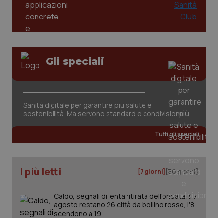
Gli speciali
CookieScriptConsent
5 mesi
CookieScript
settim
www.quotidianosanita.it
Sanità digitale per garantire più salute e
sostenibilità. Ma servono standard e condivisione
Tutti gli speciali
I più letti
[7 giorni]
[30 giorni]
Caldo, segnali di lenta ritirata dell'ondata: il 7
agosto restano 26 città da bollino rosso, l'8
tracking-sites-ironfish-
www.quotidianosanita.it
4
tracking-enable
settim
scendono a 19