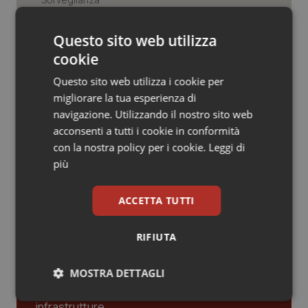
Valle D’Aosta
Oncodermatologia
Tracciabilità dei farmaci. Dal Ministero
Veneto
Oncoematologia
Questo sito web utilizza
le istruzioni per il Data Matrix. Entro l’8
febbraio 2027 l’adeguamento dei
cookie
sistemi
Oncologia & Nutrizione
Questo sito web utilizza i cookie per
Formazione Medicina Generale.
migliorare la tua esperienza di
Fimmg: “Rischio altissimo di perdere
Psoriasi & pelle
navigazione. Utilizzando il nostro sito web
borse e lasciare migliaia di cittadini
senza medico. Serve decreto di
acconsenti a tutti i cookie in conformità
mobilità volontaria interregionale”
Quotidiano Cardiologia
con la nostra policy per i cookie.
Leggi di
più
Quotidiano Chirurgia
ACCETTA TUTTI
Quotidiano Oncologia
Ultime analisi e review da QS Pro
Gold
RIFIUTA
Quotidiano Pediatria
Cloud sanitario: infrastrutture,
MOSTRA DETTAGLI
compliance, GDPR e Risk management
Rene & patologie urogenitali
Necessari
Statistici
Marketing