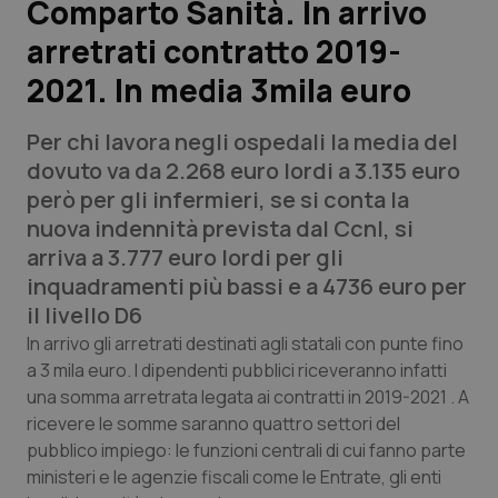
Comparto Sanità. In arrivo
arretrati contratto 2019-
Scienza e Farmaci
2021. In media 3mila euro
Studi e Analisi
Per chi lavora negli ospedali la media del
Lettere al direttore
dovuto va da 2.268 euro lordi a 3.135 euro
però per gli infermieri, se si conta la
Edizioni Regionali
nuova indennità prevista dal Ccnl, si
arriva a 3.777 euro lordi per gli
QS Pro
inquadramenti più bassi e a 4736 euro per
il livello D6
Professionisti Sanitari.AI
In arrivo gli arretrati destinati agli statali con punte fino
a 3 mila euro. I dipendenti pubblici riceveranno infatti
una somma arretrata legata ai contratti in 2019-2021 . A
Abruzzo
QS Pro Gold
ricevere le somme saranno quattro settori del
QS Club
Newsletter
pubblico impiego: le funzioni centrali di cui fanno parte
Basilicata
Artrite & artrosi
ministeri e le agenzie fiscali come le Entrate, gli enti