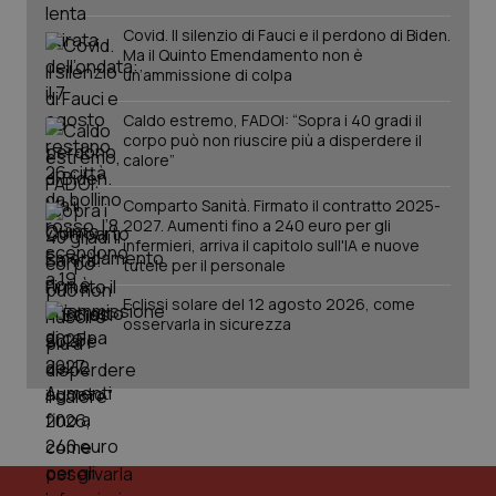
2 gior
Covid. Il silenzio di Fauci e il perdono di Biden.
Ma il Quinto Emendamento non è
un’ammissione di colpa
tracking-sites-ironfish-
www.quotidianosanita.it
4
session-id
settim
Caldo estremo, FADOI: “Sopra i 40 gradi il
2 gior
corpo può non riuscire più a disperdere il
calore”
Comparto Sanità. Firmato il contratto 2025-
_ga
1 anno
Google LLC
2027. Aumenti fino a 240 euro per gli
mes
.quotidianosanita.it
infermieri, arriva il capitolo sull'IA e nuove
tutele per il personale
Eclissi solare del 12 agosto 2026, come
osservarla in sicurezza