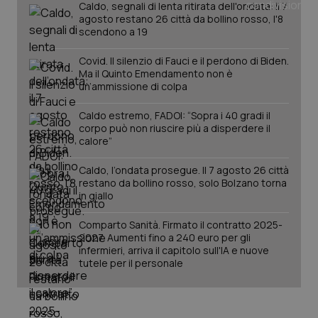
Caldo, segnali di lenta ritirata dell'ondata: il 7
tracking-enable
settim
agosto restano 26 città da bollino rosso, l'8
2 gior
scendono a 19
Covid. Il silenzio di Fauci e il perdono di Biden.
Ma il Quinto Emendamento non è
tracking-sites-ironfish-
www.quotidianosanita.it
4
un’ammissione di colpa
session-id
settim
2 gior
Caldo estremo, FADOI: “Sopra i 40 gradi il
corpo può non riuscire più a disperdere il
calore”
_ga
1 anno
Google LLC
Caldo, l’ondata prosegue. Il 7 agosto 26 città
mes
.quotidianosanita.it
restano da bollino rosso, solo Bolzano torna
in giallo
Comparto Sanità. Firmato il contratto 2025-
2027. Aumenti fino a 240 euro per gli
infermieri, arriva il capitolo sull'IA e nuove
tutele per il personale