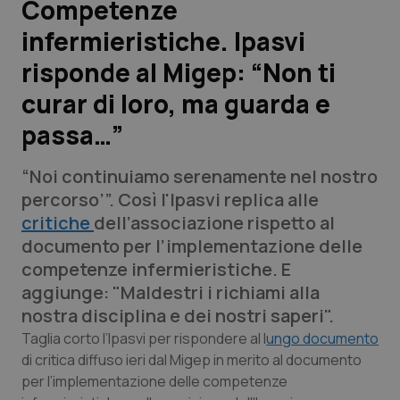
Competenze
infermieristiche. Ipasvi
Scienza e Farmaci
risponde al Migep: “Non ti
Studi e Analisi
curar di loro, ma guarda e
passa…”
Lettere al direttore
“Noi continuiamo serenamente nel nostro
Edizioni Regionali
percorso’”. Così l'Ipasvi replica alle
critiche
dell’associazione rispetto al
QS Pro
documento per l’implementazione delle
competenze infermieristiche. E
Professionisti Sanitari.AI
aggiunge: "Maldestri i richiami alla
nostra disciplina e dei nostri saperi".
Abruzzo
QS Pro Gold
Taglia corto l’Ipasvi per rispondere al l
ungo documento
di critica diffuso ieri dal Migep in merito al documento
QS Club
Newsletter
Basilicata
Artrite & artrosi
per l’implementazione delle competenze