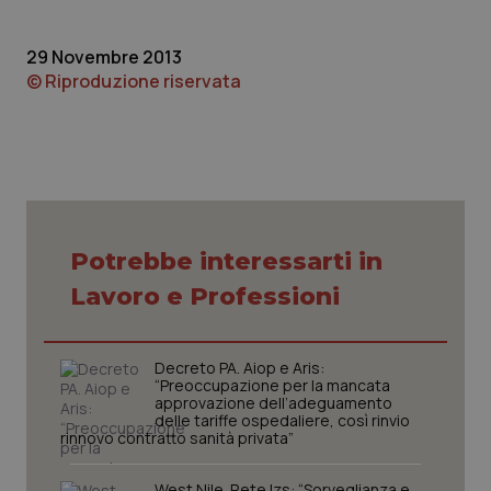
Piemonte
HIV
29 Novembre 2013
© Riproduzione riservata
Provincia Autonoma di Bolzano
Infezioni & Febbre
Provincia Autonoma di Trento
Ipertensione & Scompenso
Puglia
Malattie rare
Potrebbe interessarti in
Sardegna
Malattia di Crohn & Rettocolite Ulcerosa
Lavoro e Professioni
Sicilia
Neuroscienze & patologie neurodegenerative
Decreto PA. Aiop e Aris:
Toscana
Obesità
“Preoccupazione per la mancata
approvazione dell’adeguamento
delle tariffe ospedaliere, così rinvio
Umbria
Oftalmologia
rinnovo contratto sanità privata”
West Nile. Rete Izs: “Sorveglianza e