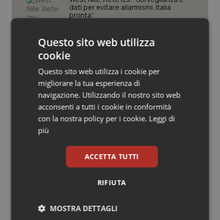
Valle D’Aosta
Oncodermatologia
dati per evitare allarmismi. Italia
pronta”
Veneto
Oncoematologia
Questo sito web utilizza
Tracciabilità dei farmaci. Dal Ministero
Oncologia & Nutrizione
cookie
le istruzioni per il Data Matrix. Entro l’8
febbraio 2027 l’adeguamento dei
sistemi
Questo sito web utilizza i cookie per
Psoriasi & pelle
migliorare la tua esperienza di
Formazione Medicina Generale.
navigazione. Utilizzando il nostro sito web
Fimmg: “Rischio altissimo di perdere
Quotidiano Cardiologia
acconsenti a tutti i cookie in conformità
borse e lasciare migliaia di cittadini
senza medico. Serve decreto di
con la nostra policy per i cookie.
Leggi di
mobilità volontaria interregionale”
Quotidiano Chirurgia
più
Quotidiano Oncologia
ACCETTA TUTTI
Quotidiano Pediatria
Ultime analisi e review da QS Pro
RIFIUTA
Gold
Rene & patologie urogenitali
MOSTRA DETTAGLI
Cloud sanitario: infrastrutture,