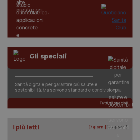
Gli speciali
CookieScriptConsent
5 mesi
CookieScript
settim
www.quotidianosanita.it
Sanità digitale per garantire più salute e
sostenibilità. Ma servono standard e condivisione
Tutti gli speciali
I più letti
[7 giorni]
[30 giorni]
tracking-sites-ironfish-
www.quotidianosanita.it
4