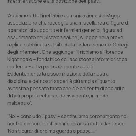
infermieristiche e alla posizione dell'Ipasvi.
Calabria
Asma & BPCO
“Abbiamo letto l'ineffabile comunicazione del Migep,
Campania
Car-T
associazione che raccoglie una miscellanea di figure di
operatori di supporto e infermieri generici, figura ad
Emilia-Romagna
Colesterolo & coronaropatie
esaurimento nel Sistema salute”, si legge nella breve
replica pubblicata sul sito della Federazione dei Collegi
Friuli Venezia Giulia
Dermatite Atopica
degli infermieri. Che aggiunge: “Il richiamo a Florence
Nightingale – fondatrice dell'assistenza infermieristica
moderna – ci ha particolarmente colpiti.
Lazio
Diabete & glucometri
Evidentemente la disseminazione della nostra
disciplina e dei nostri saperi è più ampia di quanto
Liguria
Disturbi dell’umore
avessimo pensato tanto che c'è chi tenta di copiarli e
di farli propri, anche se, decisamente, in modo
Lombardia
Dolore
maldestro”.
Marche
Donna & Salute
“Noi – conclude l’Ipasvi – continuiamo serenamente nel
nostro percorso richiamandoci ad un detto dantesco
Molise
Epatiti
‘Non ti curar di loro ma guarda e passa….’"