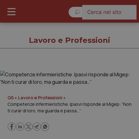
Domenica 9 Agosto 2026
Lavoro e Professioni
Lavoro e Professioni
Cronache
QS
»
Lavoro e Professioni
»
Competenze infermieristiche. Ipasvi risponde al Migep: “Non
Governo e Parlamento
ti curar di loro, ma guarda e passa…”
Regioni e Asl
Lavoro e Professioni