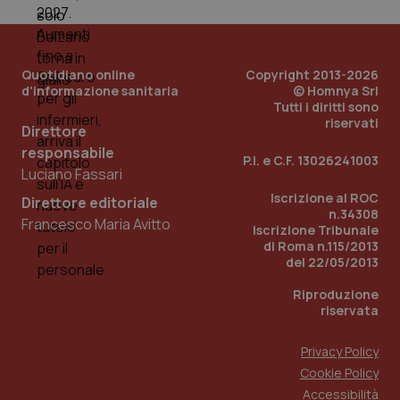
Quotidiano online
Copyright 2013-2026
d'informazione sanitaria
© Homnya Srl
Tutti i diritti sono
riservati
Direttore
responsabile
P.I. e C.F. 13026241003
Luciano Fassari
Iscrizione al ROC
Direttore editoriale
n.34308
Francesco Maria Avitto
Iscrizione Tribunale
di Roma n.115/2013
PHPSESSID
Sessio
PHP.net
del 22/05/2013
www.quotidianosanita.it
Riproduzione
riservata
Privacy Policy
Cookie Policy
Accessibilità