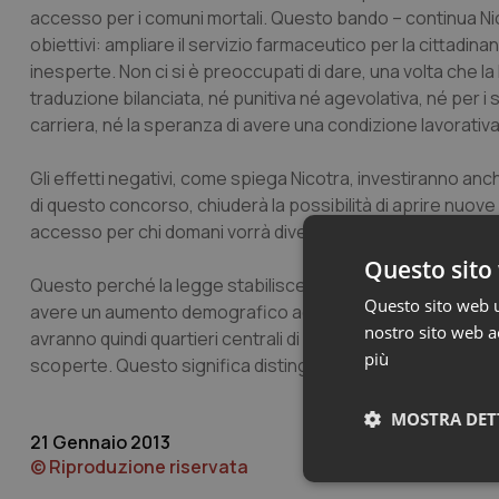
accesso per i comuni mortali. Questo bando – continua N
obiettivi: ampliare il servizio farmaceutico per la cittadin
inesperte. Non ci si è preoccupati di dare, una volta che 
traduzione bilanciata, né punitiva né agevolativa, né per i 
carriera, né la speranza di avere una condizione lavorativa 
Gli effetti negativi, come spiega Nicotra, investiranno anche
di questo concorso, chiuderà la possibilità di aprire nuove st
accesso per chi domani vorrà diventare farmacista e, dall’alt
Questo sito 
Questo perché la legge stabilisce il tetto di 3.300 abitan
Questo sito web ut
avere un aumento demografico adeguato. Il quorum è basato
nostro sito web ac
avranno quindi quartieri centrali di Roma con un’altissim
più
scoperte. Questo significa distinguere tra cittadini di serie 
MOSTRA DET
21 Gennaio 2013
© Riproduzione riservata
Neces