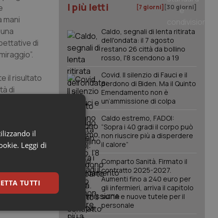
I più letti
e
[7 giorni]
[30 giorni]
a mani
 una
Caldo, segnali di lenta ritirata
dell'ondata: il 7 agosto
pettative di
restano 26 città da bollino
miraggio”.
rosso, l'8 scendono a 19
Covid. Il silenzio di Fauci e il
 il risultato
perdono di Biden. Ma il Quinto
tà di
Emendamento non è
un’ammissione di colpa
Caldo estremo, FADOI:
enni prima di
“Sopra i 40 gradi il corpo può
ilizzando il
erritorio. Si
non riuscire più a disperdere
il calore”
cookie.
Leggi di
te
Comparto Sanità. Firmato il
contratto 2025-2027.
Aumenti fino a 240 euro per
ETTA TUTTI
gli infermieri, arriva il capitolo
sull'IA e nuove tutele per il
personale
keting