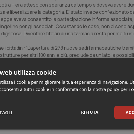
icotra – era atteso con speranza da tempo e doveva avere du
anza e liberalizzare la categoria. E’ stato invece confezionato d
la legge aveva consentito la partecipazione in forma associata,
singoli né per gli associati. Così stando le cose, non ci sono as
dignitosa. Diventare titolari di una farmacia resta per molti un 
 i cittadini: “L’apertura di 278 nuove sedi farmaceutiche tramite
rutture per altri 100 anni e più, preclude da un lato la possibili
ro, snatura la natura di servizio pubblico di questa attività”.
web utilizza cookie
ti per aprire una nuova farmacia in un comune. “Passeranno dec
ilizza i cookie per migliorare la tua esperienza di navigazione. Ut
 su un’irrealistica concezione statica della popolazione sul t
consenti a tutti i cookie in conformità con la nostra policy per i 
a concentrazione di esercizi e zone (come Ostia) completamen
A e di serie B”.
RIFIUTA
TAGLI
ACC
sari
Statistici
Mar