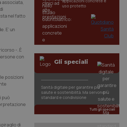
applicazioni concrete e
a associata,
uso protetto
di
sta nel fatto
e. E’ un
icorso -. È
 persone con
Gli speciali
le posizioni
ente
Sanità digitale per garantire più
salute e sostenibilità. Ma servono
i può
standard e condivisione
terpretazione
Tutti gli speciali
piraglio di