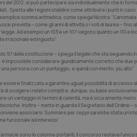
oni del 2012, si può partecipare sia individualmente che in form
idati. Spetta alle regioni stabilire come attribuire i punti in caso 
a semplice somma aritmetica, come spiega Nicotra: “L’anomalia 
ce prevista – come gli anni di attività o i voti di laurea – fino al
 legge. Ad esempio un 103 e un 107 valgono quanto un 110 e lod
 irrazionale ed ingiusto”.
o 97 della costituzione – spiega il legale che sta seguendo il r
a: è impossibile considerare giuridicamente corretto che due
una persona con un punteggio, e quindi con merito, più alto”.
 essere finalizzata a garantire uguali possibilità di accesso al
tà di svolgere i relativi compiti e, dunque, su base esclusivam
re un vantaggio in termini di celerità, ma è sicuramente meno
cniche. Inoltre – mette in guardia il Segretario dell’Ordine – s
cui conviene associarsi. Sommare per ceppi sarebbe stata un’in
ne funzionale ad interessi”.
 farmacie sono le colonne portanti, il concorso restava l’unico s