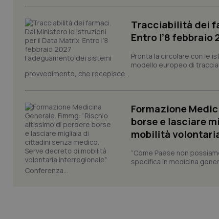
tracking-sites-ironf
Tracciabilità dei f
session-id
Entro l’8 febbraio
_ga
Pronta la circolare con le i
modello europeo di tracciabi
provvedimento, che recepisce...
Formazione Medici
PHPSESSID
borse e lasciare m
mobilità volontari
“Come Paese non possiamo 
specifica in medicina gener
Conferenza...
_ga_KM60CM4NPH