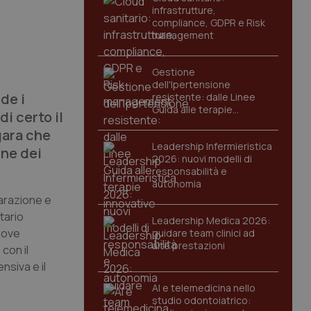
infrastrutture,
compliance, GDPR e Risk
management
Gestione
dell'Ipertensione
de i
resistente: dalle Linee
Guida alle terapie
di certo il
innovative
gara che
Leadership Infermieristica
ine dei
2026: nuovi modelli di
responsabilità e
autonomia
parazione e
tario
Leadership Medica 2026:
nuove
guidare team clinici ad
alte prestazioni
con il
nsiva e il
AI e telemedicina nello
studio odontoiatrico: