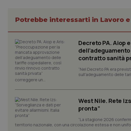
Potrebbe interessarti in Lavoro e
Decreto PA. Aiop 
I cookie necessari con
dell’adeguamento d
e l'accesso alle aree 
contratto sanità p
Nome
“Nel Decreto PA era previst
VISITOR_PRIVACY_
sull'adeguamento delle tar
correggere un...
West Nile. Rete Izs
CookieScriptConse
pronta”
“La stagione 2026 conferma
territorio nazionale, con una circolazione estesa e non uniform
tracking-sites-ironf
tracking-enable