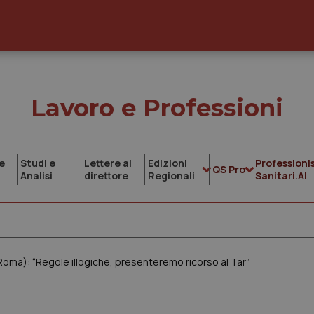
Lavoro e Professioni
e
Studi e
Lettere al
Edizioni
Professionis
QS Pro
Analisi
direttore
Regionali
Sanitari.AI
oma): “Regole illogiche, presenteremo ricorso al Tar”