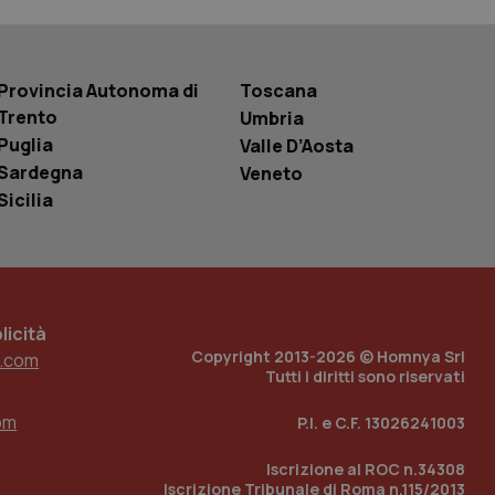
 tenere traccia
i Youtube incorporati
tics per mantenere
tore del sito web sta
ell'interfaccia di
Provincia Autonoma di
Toscana
Trento
Umbria
 tenere traccia
Puglia
i Youtube incorporati
Valle D’Aosta
tore del sito web sta
Sardegna
Veneto
ell'interfaccia di
Sicilia
 tenere traccia
r la gestione
one dell’esperienza
icità
e per abilitare il
loggato con identity
Copyright 2013-2026 © Homnya Srl
.com
Tutti i diritti sono riservati
om
P.I. e C.F. 13026241003
Iscrizione al ROC n.34308
Iscrizione Tribunale di Roma n.115/2013