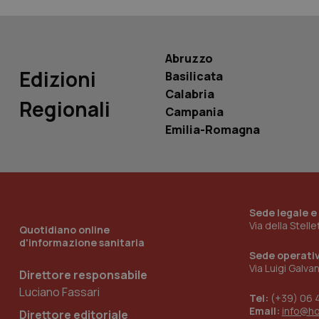
Nome
Nome
VISITOR_INFO1_LIV
_ga_0VMQEQKQ1N
Abruzzo
Edizioni
Basilicata
__Secure-YNID
Calabria
Regionali
Campania
Emilia-Romagna
YSC
__Secure-
ROLLOUT_TOKEN
Sede legale e
tracking-sites-
ironfish-tracking-
Via della Stell
Quotidiano online
named-enable
d'informazione sanitaria
Sede operati
Via Luigi Galva
Direttore responsabile
Luciano Fassari
Tel:
(+39) 06 
Email:
info@h
Direttore editoriale