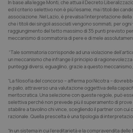
In base alla legge Monti, che attua il Decreto Liberalizzazi
ed il criterio selettivo non è più l’esame, ma i titoli dei cand
associazione. Nel Lazio, è prevalsa l’interpretazione dell
che i titoli dei singoli associati vengono sommati, per ogni vo
raggiungimento del tetto massimo di 35 punti previsto per
meccanismo di sommatoria di pere e di mele assolutamente
“Tale sommatoria corrisponde ad una violazione dell’articol
un meccanismo che infrange il principio di ragionevolezz
punteggi diversi, eguaglino, grazie a questo meccanismo, 
“La filosofia del concorso – afferma poi Nicotra – dovrebbe
in palio, attraverso una valutazione oggettiva della capaci
meritocratica. Una selezione con queste regole, può esse
selettiva perché non prevede più il superamento di prove te
stabilire a tavolino chi vince, scegliendo il partner con 
razionale. Quella prescelta è una tipologia di interpretazio
“In un sistema in cui l’ereditarietà e la compravendita delle