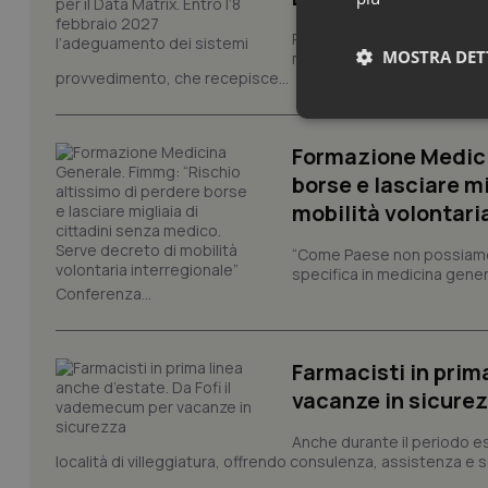
Pronta la circolare con le i
MOSTRA DET
modello europeo di tracciabi
provvedimento, che recepisce...
Neces
Formazione Medici
borse e lasciare m
mobilità volontari
“Come Paese non possiamo 
specifica in medicina gener
Conferenza...
I cookie necessari con
e l'accesso alle aree 
Nome
Farmacisti in prim
vacanze in sicure
VISITOR_PRIVACY_
Anche durante il periodo esti
località di villeggiatura, offrendo consulenza, assistenza e se