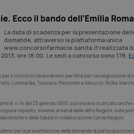
e. Ecco il bando dell’Emilia Rom
La data di scadenza per la presentazione dell
domande, attraverso la piattaforma unica
www.concorsofarmacie.sanita.it realizzata d
o 2013, ore 18.00. Le sedi a concorso sono 178.
Ec
per il concorso straordinario per titoli per l’assegnazione di
Veneto, Lombardia, Toscana, Piemonte e Abruzzo, Sicilia, March
Parte III, n. 14 del 23 gennaio 2013, può essere scaricato anche d
oppure reperito, insieme ai bandi delle altre Regioni, sulla pi
al ministero della Salute in collaborazione con le Regioni.
 ultimo per la presentazione della domanda di partecipazione è 