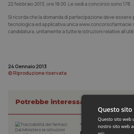
22 febbraio 2013, ore 18.00. Le sedi a concorso sono 178.
Si ricorda che la domanda di partecipazione deve essere
tecnologica ed applicativa unica www.concorsofarmacie.sanit
candidatura, unitamente a tutte le istruzioni relative all’uti
24 Gennaio 2013
© Riproduzione riservata
Potrebbe interessarti in Lavoro e
Questo sito 
Questo sito web ut
Tracciabilità dei f
nostro sito web ac
Entro l’8 febbraio
più