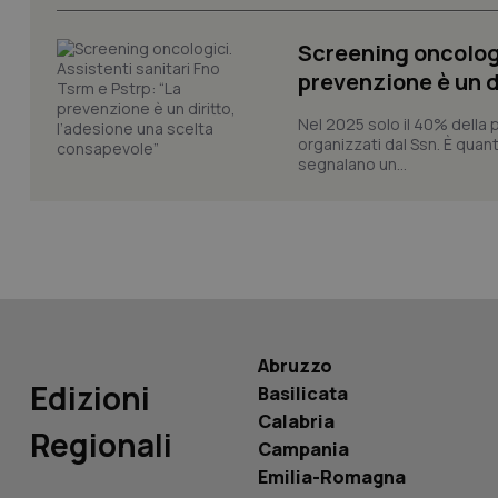
CookieScriptConse
Screening oncologi
prevenzione è un d
tracking-sites-ironf
Nel 2025 solo il 40% della 
tracking-enable
organizzati dal Ssn. È quan
segnalano un...
tracking-sites-ironf
session-id
_ga
Abruzzo
Edizioni
Basilicata
PHPSESSID
Calabria
Regionali
Campania
Emilia-Romagna