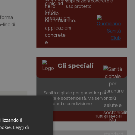
applicazioni concrete e
uso protetto
aforma
-line di
Gli speciali
Sanità digitale per garantire più
salute e sostenibilità. Ma servono
standard e condivisione
Tutti gli speciali
ilizzando il
atrix.
cookie.
Leggi di