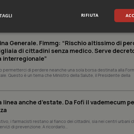
struzioni operative fornite dal Ministero della Salute per l'adeguamen
RIFIUTA
TAGLI
ACC
lità del farmaco basato sull'identificativo univoco Data Matrix. Il
sari
Statistici
Mar
na Generale. Fimmg: “Rischio altissimo di per
igliaia di cittadini senza medico. Serve decreto
a interregionale”
permetterci di perdere neanche una sola borsa destinata alla For
ale. Questo è un tema che Ministro della Salute, il Presidente della
Necessari
Statistici
Marketing
tribuiscono a rendere fruibile il sito web abilitandone funzionalità di base quali la nav
protette del sito. Il sito web non è in grado di funzionare correttamente senza questi coo
Fornitore
/
Dominio
Scadenza
Descrizione
a linea anche d’estate. Da Fofi il vademecum pe
zza
METADATA
5 mesi 4
Questo cookie viene utilizzato p
YouTube
settimane
scelte di consenso e privacy dell'
.youtube.com
interazione con il sito. Registra i
vo, i farmacisti restano al fianco dei cittadini, sia nei centri urbani 
del visitatore riguardo a varie pol
impostazioni sulla privacy, garan
rvizi di prevenzione. A ricordarlo...
preferenze siano onorate nelle se