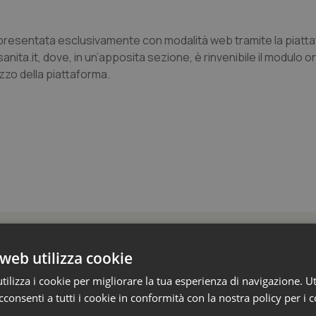
 presentata esclusivamente con modalità web tramite la piatt
a.it, dove, in un’apposita sezione, è rinvenibile il modulo on
lizzo della piattaforma.
 Professioni
web utilizza cookie
ilizza i cookie per migliorare la tua esperienza di navigazione. Ut
armaci. Dal Ministero le istruzioni per il Data M
consenti a tutti i cookie in conformità con la nostra policy per i 
 2027 l’adeguamento dei sistemi