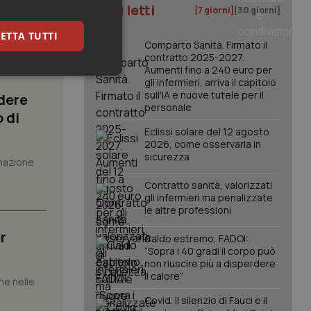
I più letti
[7 giorni]
[30 giorni]
to al
ETTA TUTTI
Comparto Sanità. Firmato il
contratto 2025-2027.
Aumenti fino a 240 euro per
keting
gli infermieri, arriva il capitolo
sull'IA e nuove tutele per il
dere
personale
 di
Eclissi solare del 12 agosto
2026, come osservarla in
sicurezza
mazione
Contratto sanità, valorizzati
gli infermieri ma penalizzate
igazione sulle pagine
le altre professioni
kie.
r
Caldo estremo, FADOI:
“Sopra i 40 gradi il corpo può
er memorizzare le
non riuscire più a disperdere
utente per la loro
 dati sul consenso
il calore”
che nelle
itiche e
tendo che le loro
Covid. Il silenzio di Fauci e il
ssioni future.