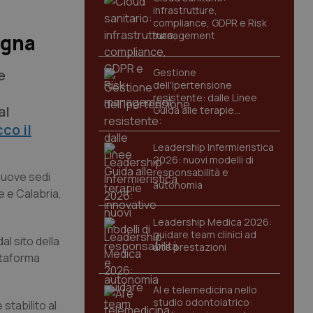
infrastrutture,
compliance, GDPR e Risk
management
agna
e
Gestione
dell'Ipertensione
resistente: dalle Linee
al
Guida alle terapie
innovative
co il
Leadership Infermieristica
2026: nuovi modelli di
responsabilità e
 nuove sedi
autonomia
e e Calabria,
Leadership Medica 2026:
guidare team clinici ad
al sito della
alte prestazioni
attaforma
AI e telemedicina nello
studio odontoiatrico:
stabilito al