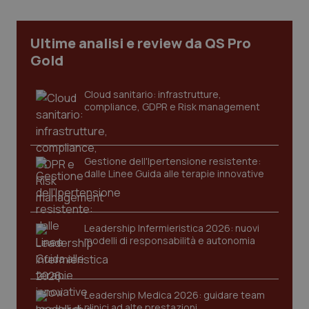
Necessari
Statistici
Marketing
I cookie necessari contribuiscono a rendere fruibile il
Ultime analisi e review da QS Pro
sito web abilitandone funzionalità di base quali la
navigazione sulle pagine e l'accesso alle aree
Gold
protette del sito. Il sito web non è in grado di
funzionare correttamente senza questi cookie.
Cloud sanitario: infrastrutture,
Nome
Fornitore
/
Dominio
Scaden
compliance, GDPR e Risk management
VISITOR_PRIVACY_METADATA
5 mesi
YouTube
settim
.youtube.com
Gestione dell'Ipertensione resistente:
dalle Linee Guida alle terapie innovative
Leadership Infermieristica 2026: nuovi
modelli di responsabilità e autonomia
Leadership Medica 2026: guidare team
clinici ad alte prestazioni