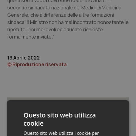
quella sedia vuota dovrebbe sedere lo Snami, il
Valle D’Aosta
Oncodermatologia
secondo sindacato nazionale dei Medici Di Medicina
Generale, che a differenza delle altre formazioni
Veneto
Oncoematologia
sindacali il Ministro non ha mai incontrato nonostante le
ripetute, innumerevoli ed educate richieste
Oncologia & Nutrizione
formalmente inviate.”
Psoriasi & pelle
19 Aprile 2022
Quotidiano Cardiologia
© Riproduzione riservata
Quotidiano Chirurgia
Quotidiano Oncologia
Quotidiano Pediatria
Potrebbe interessarti in
Questo sito web utilizza
cookie
Lavoro e Professioni
Rene & patologie urogenitali
Questo sito web utilizza i cookie per