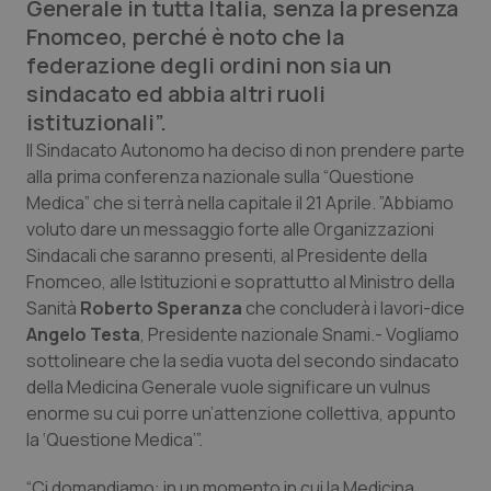
Generale in tutta Italia, senza la presenza
Calabria
Asma & BPCO
Fnomceo, perché è noto che la
federazione degli ordini non sia un
Campania
Car-T
sindacato ed abbia altri ruoli
istituzionali”.
Emilia-Romagna
Colesterolo & coronaropatie
Il Sindacato Autonomo ha deciso di non prendere parte
alla prima conferenza nazionale sulla “Questione
Friuli Venezia Giulia
Dermatite Atopica
Medica” che si terrà nella capitale il 21 Aprile. ”Abbiamo
voluto dare un messaggio forte alle Organizzazioni
Lazio
Diabete & glucometri
Sindacali che saranno presenti, al Presidente della
Fnomceo, alle Istituzioni e soprattutto al Ministro della
Liguria
Disturbi dell’umore
Sanità
Roberto Speranza
che concluderà i lavori-dice
Angelo Testa
, Presidente nazionale Snami.- Vogliamo
Lombardia
Dolore
sottolineare che la sedia vuota del secondo sindacato
della Medicina Generale vuole significare un vulnus
enorme su cui porre un’attenzione collettiva, appunto
Marche
Donna & Salute
la ‘Questione Medica’”.
Molise
Epatiti
“Ci domandiamo: in un momento in cui la Medicina