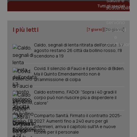
Tutti gli speciali
_ga
1 anno
Google LLC
mes
.quotidianosanita.it
I più letti
[7 giorni]
[30 giorni]
Caldo, segnali di lenta ritirata dell'ondata: il 7
agosto restano 26 città da bollino rosso, l'8
scendono a 19
Covid. Il silenzio di Fauci e il perdono di Biden.
Ma il Quinto Emendamento non è
un’ammissione di colpa
Caldo estremo, FADOI: “Sopra i 40 gradi il
corpo può non riuscire più a disperdere il
calore”
Comparto Sanità. Firmato il contratto 2025-
2027. Aumenti fino a 240 euro per gli
infermieri, arriva il capitolo sull'IA e nuove
tutele per il personale