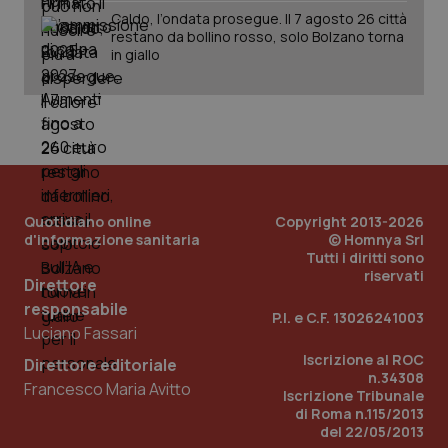
Caldo, l’ondata prosegue. Il 7 agosto 26 città
restano da bollino rosso, solo Bolzano torna
in giallo
PHPSESSID
Sessio
PHP.net
www.quotidianosanita.it
Quotidiano online
Copyright 2013-2026
d'informazione sanitaria
© Homnya Srl
Tutti i diritti sono
riservati
Direttore
responsabile
P.I. e C.F. 13026241003
Luciano Fassari
Iscrizione al ROC
Direttore editoriale
n.34308
Francesco Maria Avitto
Iscrizione Tribunale
di Roma n.115/2013
del 22/05/2013