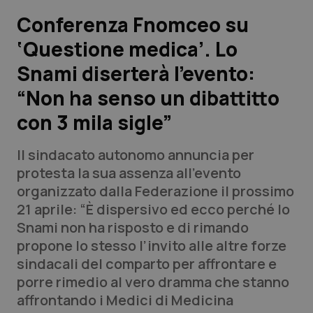
Conferenza Fnomceo su
Scienza e Farmaci
‘Questione medica’. Lo
Snami diserterà l’evento:
Studi e Analisi
“Non ha senso un dibattitto
Lettere al direttore
con 3 mila sigle”
Edizioni Regionali
Il sindacato autonomo annuncia per
protesta la sua assenza all’evento
QS Pro
organizzato dalla Federazione il prossimo
21 aprile: “È dispersivo ed ecco perché lo
Professionisti Sanitari.AI
Snami non ha risposto e di rimando
propone lo stesso l’invito alle altre forze
Abruzzo
QS Pro Gold
sindacali del comparto per affrontare e
porre rimedio al vero dramma che stanno
QS Club
Newsletter
Basilicata
Artrite & artrosi
affrontando i Medici di Medicina