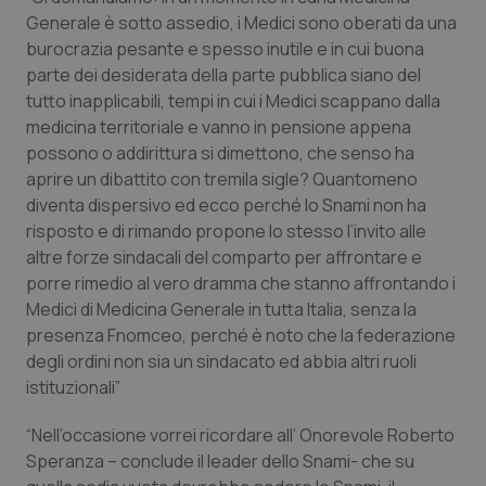
Generale è sotto assedio, i Medici sono oberati da una
Piemonte
HIV
burocrazia pesante e spesso inutile e in cui buona
parte dei desiderata della parte pubblica siano del
Provincia Autonoma di Bolzano
Infezioni & Febbre
tutto inapplicabili, tempi in cui i Medici scappano dalla
medicina territoriale e vanno in pensione appena
Provincia Autonoma di Trento
Ipertensione & Scompenso
possono o addirittura si dimettono, che senso ha
aprire un dibattito con tremila sigle? Quantomeno
diventa dispersivo ed ecco perché lo Snami non ha
Puglia
Malattie rare
risposto e di rimando propone lo stesso l’invito alle
altre forze sindacali del comparto per affrontare e
Sardegna
Malattia di Crohn & Rettocolite Ulcerosa
porre rimedio al vero dramma che stanno affrontando i
Medici di Medicina Generale in tutta Italia, senza la
Sicilia
Neuroscienze & patologie neurodegenerative
presenza Fnomceo, perché è noto che la federazione
degli ordini non sia un sindacato ed abbia altri ruoli
Toscana
Obesità
istituzionali”
Umbria
Oftalmologia
“Nell’occasione vorrei ricordare all’ Onorevole Roberto
Speranza – conclude il leader dello Snami- che su