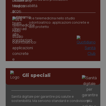
CookieScriptConsent
5 mesi
CookieScript
settim
www.quotidianosanita.it
AI e telemedicina nello studio
odontoiatrico: applicazioni concrete e
uso protetto
tracking-sites-ironfish-
www.quotidianosanita.it
4
tracking-enable
settim
Gli speciali
2 gior
tracking-sites-ironfish-
www.quotidianosanita.it
4
Sanità digitale per garantire più salute e
session-id
settim
sostenibilità. Ma servono standard e condivisione
2 gior