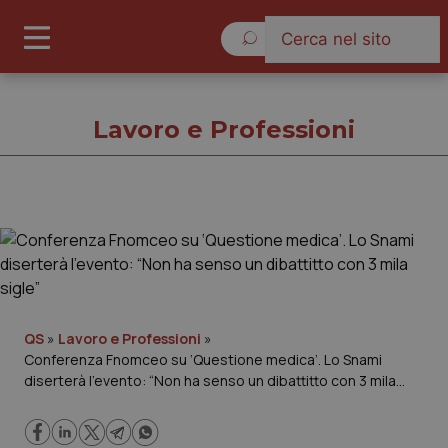
Sabato 8 Agosto 2026
Lavoro e Professioni
Lavoro e Professioni
Cronache
Governo e Parlamento
QS
»
Lavoro e Professioni
»
Conferenza Fnomceo su ‘Questione medica’. Lo Snami
diserterà l’evento: “Non ha senso un dibattitto con 3 mila
Regioni e Asl
sigle”
Lavoro e Professioni