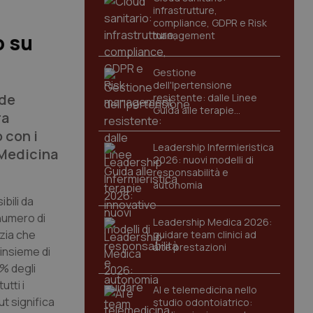
infrastrutture,
compliance, GDPR e Risk
management
o su
Gestione
dell'Ipertensione
nde
resistente: dalle Linee
Guida alle terapie
ra
innovative
 con i
Leadership Infermieristica
 Medicina
2026: nuovi modelli di
responsabilità e
autonomia
bili da
numero di
Leadership Medica 2026:
azia che
guidare team clinici ad
alte prestazioni
’insieme di
5% degli
utti i
AI e telemedicina nello
ut significa
studio odontoiatrico: