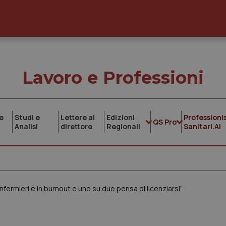
Lavoro e Professioni
e
Studi e
Lettere al
Edizioni
Professionis
QS Pro
Analisi
direttore
Regionali
Sanitari.AI
fermieri è in burnout e uno su due pensa di licenziarsi”