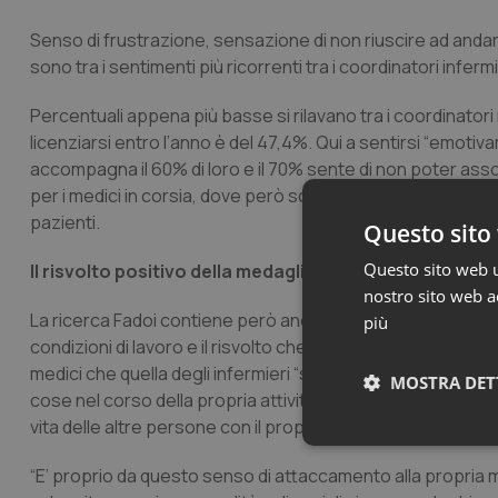
Senso di frustrazione, sensazione di non riuscire ad anda
sono tra i sentimenti più ricorrenti tra i coordinatori infermi
Percentuali appena più basse si rilavano tra i coordinatori 
licenziarsi entro l’anno è del 47,4%. Qui a sentirsi “emoti
accompagna il 60% di loro e il 70% sente di non poter assol
per i medici in corsia, dove però scende al 53% la sensaz
pazienti.
Questo sito 
Questo sito web ut
Il risvolto positivo della medaglia: professionisti sani
nostro sito web ac
La ricerca Fadoi contiene però anche un positivo e inedito r
più
condizioni di lavoro e il risvolto che queste hanno su psic
medici che quella degli infermieri “sente di aver affrontato
MOSTRA DET
cose nel corso della propria attività lavorativa”. Mentre ne
vita delle altre persone con il proprio lavoro” e nel 73% dei
Neces
“E’ proprio da questo senso di attaccamento alla propria mi