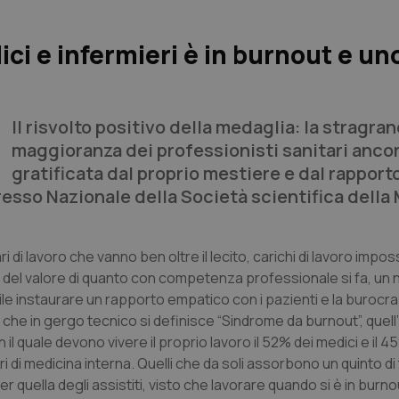
ci e infermieri è in burnout e un
Il risvolto positivo della medaglia: la stragra
maggioranza dei professionisti sanitari anco
gratificata dal proprio mestiere e dal rapporto
resso Nazionale della Società scientifica della
i lavoro che vanno ben oltre il lecito, carichi di lavoro impossi
 del valore di quanto con competenza professionale si fa, un 
ile instaurare un rapporto empatico con i pazienti e la burocr
lo che in gergo tecnico si definisce “Sindrome da burnout”, quell
l quale devono vivere il proprio lavoro il 52% dei medici e il 4
 di medicina interna. Quelli che da soli assorbono un quinto di t
er quella degli assistiti, visto che lavorare quando si è in burno