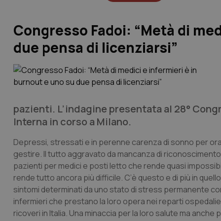
Congresso Fadoi: “Metà di medi
due pensa di licenziarsi”
pazienti. L’indagine presentata al 28° Cong
Interna in corso a Milano.
Depressi, stressati e in perenne carenza di sonno per orari d
gestire. Il tutto aggravato da mancanza di riconoscimento
pazienti per medici e posti letto che rende quasi impossib
rende tutto ancora più difficile. C’è questo e di più in quel
sintomi determinati da uno stato di stress permanente con i
infermieri che prestano la loro opera nei reparti ospedalieri
ricoveri in Italia. Una minaccia per la loro salute ma anche p