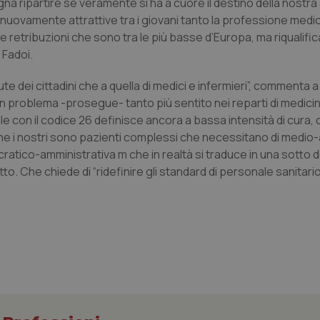
gna ripartire se veramente si ha a cuore il destino della nostra
nuovamente attrattive tra i giovani tanto la professione medi
ale retribuzioni che sono tra le più basse d’Europa, ma riqualif
 Fadoi.
Necessari
Statistici
Marketing
ute dei cittadini che a quella di medici e infermieri”, commenta a 
tribuiscono a rendere fruibile il sito web abilitandone funzionalità di base quali la nav
Un problema -prosegue- tanto più sentito nei reparti di medicin
protette del sito. Il sito web non è in grado di funzionare correttamente senza questi coo
le con il codice 26 definisce ancora a bassa intensità di cura,
Fornitore
/
Dominio
Scadenza
Descrizione
 che i nostri sono pazienti complessi che necessitano di medio-
METADATA
5 mesi 4
Questo cookie viene utilizzato p
YouTube
cratico-amministrativa m che in realtà si traduce in una sotto 
settimane
scelte di consenso e privacy dell'
.youtube.com
tto. Che chiede di “ridefinire gli standard di personale sanitar
interazione con il sito. Registra i
del visitatore riguardo a varie pol
impostazioni sulla privacy, garan
preferenze siano onorate nelle se
nt
5 mesi 3
Questo cookie viene utilizzato da
CookieScript
settimane
Script.com per ricordare le pref
www.quotidianosanita.it
sui cookie dei visitatori. È neces
dei cookie di Cookie-Script.com 
correttamente.
ish-
www.quotidianosanita.it
4
Questo cookie è impostato dall'a
settimane
abilitare il sistema di tracking a
2 giorni