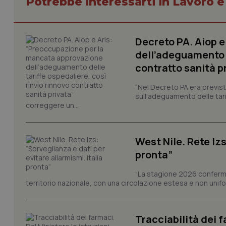
Potrebbe interessarti in Lavoro e
tracking-sites-ironf
session-id
_ga
Decreto PA. Aiop 
dell’adeguamento d
contratto sanità p
“Nel Decreto PA era previst
sull'adeguamento delle tar
PHPSESSID
correggere un...
West Nile. Rete Izs
pronta”
_ga_KM60CM4NPH
“La stagione 2026 conferma
territorio nazionale, con una circolazione estesa e non uniform
Nome
Nome
Tracciabilità dei f
VISITOR_INFO1_LIV