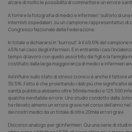
alzare di molto le possibilità di commettere un errore sanita
A fornire la fotografia di medici e infermieri “sull’orlo di un
internisti ospedalieri, su un campione rappresentativo di o
Congresso Nazionale della Federazione.
In totale a dichiararsi in “burnout” è il 49,6% del campione
45% nel caso degli infermieri. E in entrambi i casi l’inciden
tempo di lavoro con quello assorbito dai figli e la famiglia
costituito dalla larga maggioranza di medici e infermieri anc
Ad influire sullo stato di stress cronico è anche il fattore e
30,5%. Fatto è che proiettando i dati più che significativi 
sanità pubblica abbiamo oltre 56mila medici e 125.500 inf
qualche inevitabile errore. Uno studio condotto dalla John
ha rilevato almeno un errore grave nel corso dell’anno nel
dei nostri medici da un totale di oltre 20mila errori gravi.
Discorso analogo per gli infermieri. Qui una serie di studi in