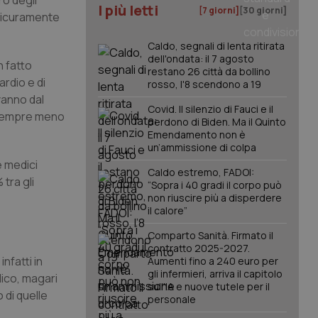
ro degli
I più letti
[7 giorni]
[30 giorni]
, sicuramente
Caldo, segnali di lenta ritirata
dell'ondata: il 7 agosto
n fatto
restano 26 città da bollino
ardio e di
rosso, l'8 scendono a 19
vanno dal
Covid. Il silenzio di Fauci e il
o sempre meno
perdono di Biden. Ma il Quinto
Emendamento non è
un’ammissione di colpa
e medici
Caldo estremo, FADOI:
tra gli
“Sopra i 40 gradi il corpo può
non riuscire più a disperdere
il calore”
Comparto Sanità. Firmato il
contratto 2025-2027.
nfatti in
Aumenti fino a 240 euro per
gli infermieri, arriva il capitolo
lico, magari
sull'IA e nuove tutele per il
 di quelle
personale