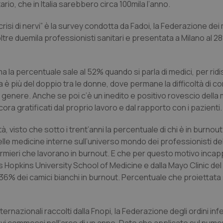
rio, che in Italia sarebbero circa 100mila l’anno.
a crisi di nervi” è la survey condotta da Fadoi, la Federazione dei
ltre duemila professionisti sanitari e presentata a Milano al 28
 ma la percentuale sale al 52% quando si parla di medici, per rid
za è più del doppio tra le donne, dove permane la difficoltà di co
 in genere. Anche se poi c’è un inedito e positivo rovescio della
ora gratificati dal proprio lavoro e dal rapporto con i pazienti.
tà, visto che sotto i trent’anni la percentuale di chi è in burnout
delle medicine interne sull’universo mondo dei professionisti de
ermieri che lavorano in burnout. E che per questo motivo incap
s Hopkins University School of Medicine e dalla Mayo Clinic de
 36% dei camici bianchi in burnout. Percentuale che proiettata 
ternazionali raccolti dalla Fnopi, la Federazione degli ordini infe