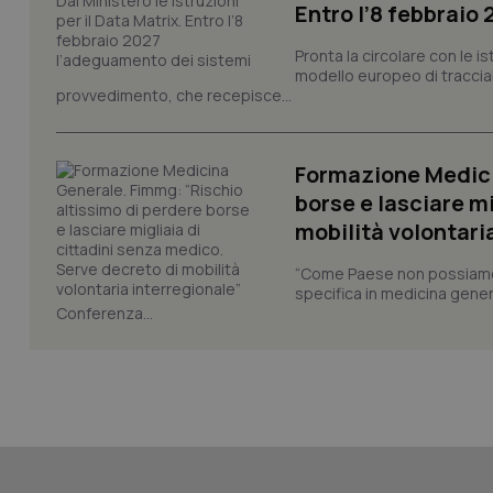
Entro l’8 febbraio
_ga_0VMQEQKQ1N
Pronta la circolare con le i
modello europeo di tracciabi
__Secure-YNID
provvedimento, che recepisce...
Formazione Medici
YSC
borse e lasciare m
mobilità volontari
__Secure-
ROLLOUT_TOKEN
“Come Paese non possiamo 
specifica in medicina gener
tracking-sites-
Conferenza...
ironfish-tracking-
named-enable