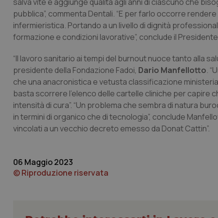
salva vite e aggiunge qualità agli anni di ciascuno che biso
pubblica”, commenta Dentali. “E per farlo occorre rendere 
infermieristica. Portando a un livello di dignità profession
formazione e condizioni lavorative”, conclude il Presidente
“Il lavoro sanitario ai tempi del burnout nuoce tanto alla sal
I cookie necessari con
presidente della Fondazione Fadoi,
Dario Manfellotto
. “
e l'accesso alle aree 
che una anacronistica e vetusta classificazione ministeria
Nome
basta scorrere l’elenco delle cartelle cliniche per capire
VISITOR_PRIVACY_
intensità di cura”. “Un problema che sembra di natura buro
in termini di organico che di tecnologia”, conclude Manfello
vincolati a un vecchio decreto emesso da Donat Cattin”.
CookieScriptConse
06 Maggio 2023
© Riproduzione riservata
tracking-sites-ironf
tracking-enable