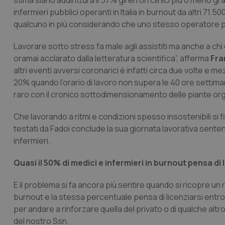
stima siano addirittura il 57% gli errori clinici più o meno
infermieri pubblici operanti in Italia in burnout da altri 71.
qualcuno in più considerando che uno stesso operatore può
Lavorare sotto stress fa male agli assistiti ma anche a chi c
oramai acclarato dalla letteratura scientifica”, afferma
Fra
altri eventi avversi coronarici è infatti circa due volte e 
20% quando l’orario di lavoro non supera le 40 ore settima
raro con il cronico sottodimensionamento delle piante org
Che lavorando a ritmi e condizioni spesso insostenibili si fi
testati da Fadoi conclude la sua giornata lavorativa sente
infermieri.
Quasi il 50% di medici e infermieri in burnout pensa di 
E il problema si fa ancora più sentire quando si ricopre un ru
burnout e la stessa percentuale pensa di licenziarsi entro 
per andare a rinforzare quella del privato o di qualche altr
del nostro Ssn.