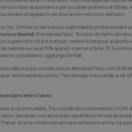
 gravi commessi nell’arco di un anno. Dato che applicato sul nume
500 errori in fase di assistenza per un totale di almeno di 92mila
 essere incappato in più di un errore nel corso dell’anno.
e l’ha. “L’influenza del burnout sulle malattie professionali è u
ncesco Dentali
, Presidente Fadoi. “Il rischio di infarto del mioc
mezzo superiore in chi è in burnout, mentre le minacce di aborto 
nali salendo via via al 35% quando si arriva a farne 70. Event
aniche ospedaliere”, aggiunge Dentali.
nisca alla fine per somatizzare lo dimostra il fatto che il 61% d
ndosi “emotivamente sfinito”. Percentuale che scende al 48,4% 
licenziarsi entro l’anno
olo di responsabilità. Tra i coordinatori infermieristici il 45% è i
l’anno, lasciando così ancora più sguarnita la trincea del pubb
o Paese, dove le retribuzioni arrivano ad essere anche il doppio