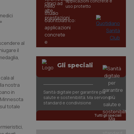
applicazioni concrete e
uso protetto
 medici
°
iscendere al
niugare il
 medaglia,
Gli speciali
 cala al
lla nostra
pano in
Sanità digitale per garantire più
salute e sostenibilità. Ma servono
l Minnesota
standard e condivisione
sul totale
Tutti gli speciali
rmieristici,