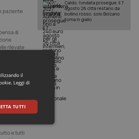
Caldo, l’ondata prosegue. Il 7
agosto 26 città restano da
he paziente
bollino rosso, solo Bolzano
torna in giallo
 pensa di
azione
lle rilevate
propri
ilizzando il
cookie.
Leggi di
ili
gioranza dei
zato molte
ETTA TUTTI
sitivamente la
i”.
keting
utto e tutti