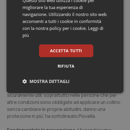
Questo sito web utilizza i cookie per
Francia o in Inghilterra che sono le nazioni con cui ci
migliorare la tua esperienza di
confrontiamo: su questo fronte continueremo come
navigazione. Utilizzando il nostro sito web
SOI a fare pressioni perché i vincoli vengano tolti e la
acconsenti a tutti i cookie in conformità
terapia liberalizzata a vantaggio di tutti quanti ne
con la nostra policy per i cookie.
Leggi di
hanno diritto.
più
Nella degenerazione maculare è fondamentale la
ACCETTA TUTTI
prevenzione.
Per questo, è sicuramente da valutare
positivamente la commercializzazione di un collirio in
RIFIUTA
grado di schermare l’occhio dai raggi UV-A e dalla luce
blu, tra i fattori ambientali di rischio per le maculopatie.
“In un paese come il nostro, in cui non c’è una cultura di
MOSTRA DETTAGLI
protezione dell’occhio dal sole, possono essere
Necessari
Statistici
Marketing
sicuramente utili, soprattutto nelle persone che per
altre condizioni sono obbligate ad applicare un collirio:
senza cambiare le proprie abitudini, danno una
protezione in più”, ha sottolineato Piovella.