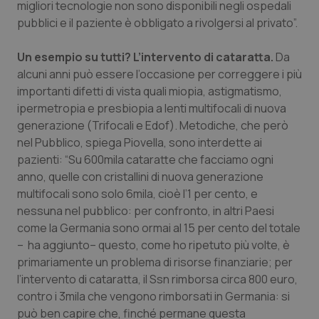
migliori tecnologie non sono disponibili negli ospedali
pubblici e il paziente è obbligato a rivolgersi al privato”.
Piemonte
HIV
Un esempio su tutti? L’intervento di cataratta.
Da
Provincia Autonoma di Bolzano
Infezioni & Febbre
alcuni anni può essere l’occasione per correggere i più
importanti difetti di vista quali miopia, astigmatismo,
Provincia Autonoma di Trento
Ipertensione & Scompenso
ipermetropia e presbiopia a lenti multifocali di nuova
generazione (Trifocali e Edof). Metodiche, che però
Puglia
Malattie rare
nel Pubblico, spiega Piovella, sono interdette ai
pazienti: “Su 600mila cataratte che facciamo ogni
Sardegna
Malattia di Crohn & Rettocolite Ulcerosa
anno, quelle con cristallini di nuova generazione
multifocali sono solo 6mila, cioè l’1 per cento, e
Sicilia
Neuroscienze & patologie neurodegenerative
nessuna nel pubblico: per confronto, in altri Paesi
come la Germania sono ormai al 15 per cento del totale
– ha aggiunto– questo, come ho ripetuto più volte, è
Toscana
Obesità
primariamente un problema di risorse finanziarie; per
l’intervento di cataratta, il Ssn rimborsa circa 800 euro,
Umbria
Oftalmologia
contro i 3mila che vengono rimborsati in Germania: si
può ben capire che, finché permane questa