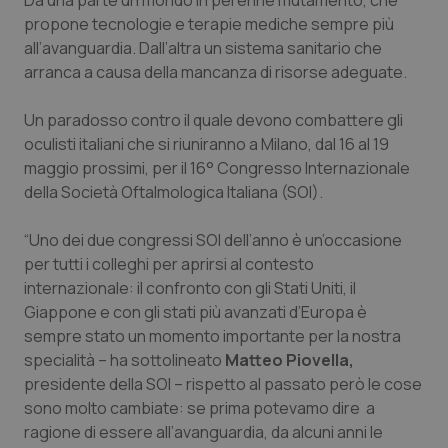
Da una parte un mondo in perenne mutamento, che
Calabria
Asma & BPCO
propone tecnologie e terapie mediche sempre più
all’avanguardia. Dall’altra un sistema sanitario che
Campania
Car-T
arranca a causa della mancanza di risorse adeguate.
Emilia-Romagna
Colesterolo & coronaropatie
Un paradosso contro il quale devono combattere gli
oculisti italiani che si riuniranno a Milano, dal 16 al 19
maggio prossimi, per il 16° Congresso Internazionale
Friuli Venezia Giulia
Dermatite Atopica
della Società Oftalmologica Italiana (SOI).
Lazio
Diabete & glucometri
“Uno dei due congressi SOI dell’anno è un’occasione
per tutti i colleghi per aprirsi al contesto
Liguria
Disturbi dell’umore
internazionale: il confronto con gli Stati Uniti, il
Giappone e con gli stati più avanzati d’Europa è
Lombardia
Dolore
sempre stato un momento importante per la nostra
specialità – ha sottolineato
Matteo Piovella,
Marche
Donna & Salute
presidente della SOI – rispetto al passato però le cose
sono molto cambiate: se prima potevamo dire a
Molise
Epatiti
ragione di essere all’avanguardia, da alcuni anni le