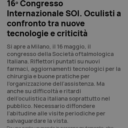
16º Congresso
Internazionale SOI. Oculisti a
Scienza e Farmaci
confronto tra nuove
Studi e Analisi
tecnologie e criticità
Lettere al direttore
Si apre a Milano, il 16 maggio, il
congresso della Società oftalmologica
Edizioni Regionali
Italiana. Riflettori puntati su nuovi
farmaci, aggiornamenti tecnologici per la
QS Pro
chirurgia e buone pratiche per
l’organizzazione dell’assistenza. Ma
Professionisti Sanitari.AI
anche su difficoltà e ritardi
dell’oculistica italiana soprattutto nel
Abruzzo
QS Pro Gold
pubblico. Necessario diffondere
l’abitudine alle visite periodiche per
QS Club
Newsletter
Basilicata
Artrite & artrosi
salvaguardare la vista.