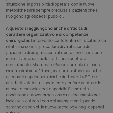
Valle D’Aosta
Oncodermatologia
situazione, la possibilità di operarsi con le nuove
metodiche sarà sempre preclusa ai pazienti che si
Veneto
Oncoematologia
rivolgono agli ospedali pubblici”.
Oncologia & Nutrizione
A questo si aggiungono anche criticità di
carattere organizzativo e di competenze
Psoriasi & pelle
chirurgiche.
L’intervento con le lenti multifocali implica
infatti una serie di procedure di valutazione del
paziente e di preparazione all’operazione, che sono
Quotidiano Cardiologia
molto diverse da quelle tradizionali adottate
normalmente. Ma il nostro Paese non solo è rimasto
Quotidiano Chirurgia
indietro di almeno 10 anni, ma non esistono neanche
adeguate esperienze cliniche dedicate. La SOI si è
Quotidiano Oncologia
quindi attivata istituzionalmente per fare adottare le
nuove tecnologie negli ospedali: “Siamo nella
Quotidiano Pediatria
condizione di dover organizzare un documento per
indicare ai colleghi i corretti adempimenti quando
Rene & patologie urogenitali
saranno disponibili le nuove tecnologie negli ospedali