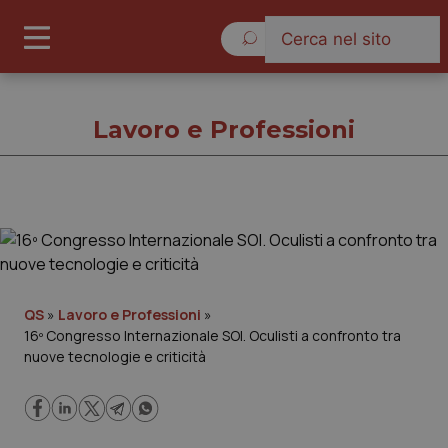
Domenica 9 Agosto 2026
Lavoro e Professioni
Lavoro e Professioni
Cronache
QS
»
Lavoro e Professioni
»
16º Congresso Internazionale SOI. Oculisti a confronto tra
Governo e Parlamento
nuove tecnologie e criticità
Regioni e Asl
Lavoro e Professioni