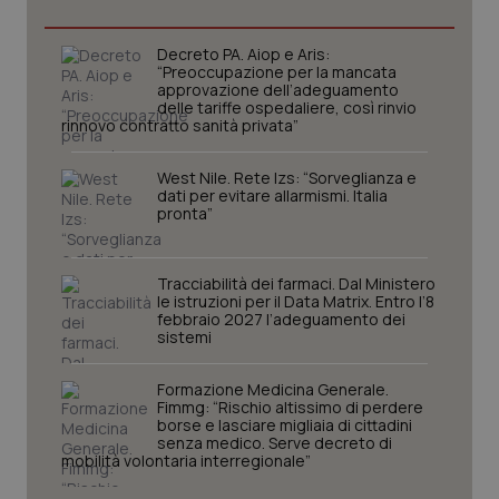
Decreto PA. Aiop e Aris:
CookieScriptConsent
5 mesi
CookieScript
“Preoccupazione per la mancata
settim
www.quotidianosanita.it
approvazione dell’adeguamento
delle tariffe ospedaliere, così rinvio
rinnovo contratto sanità privata”
West Nile. Rete Izs: “Sorveglianza e
dati per evitare allarmismi. Italia
pronta”
Tracciabilità dei farmaci. Dal Ministero
le istruzioni per il Data Matrix. Entro l’8
febbraio 2027 l’adeguamento dei
sistemi
tracking-sites-ironfish-
www.quotidianosanita.it
4
tracking-enable
settim
2 gior
Formazione Medicina Generale.
Fimmg: “Rischio altissimo di perdere
borse e lasciare migliaia di cittadini
senza medico. Serve decreto di
mobilità volontaria interregionale”
tracking-sites-ironfish-
www.quotidianosanita.it
4
session-id
settim
2 gior