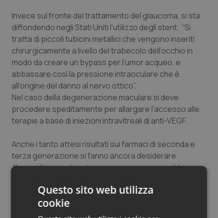
Invece sul fronte del trattamento del glaucoma, si sta
diffondendo negli Stati Uniti l’utilizzo degli stent. “Si
tratta di piccoli tubicini metallici che vengono inseriti
chirurgicamente a livello del trabecolo dell’occhio in
modo da creare un bypass per l’umor acqueo, e
abbassare così la pressione intraoculare che è
all’origine del danno al nervo ottico”.
Nel caso della degenerazione maculare si deve
procedere speditamente per allargare l’accesso alle
terapie a base di iniezioni intravitreali di anti-VEGF.
Anche i tanto attesi risultati sui farmaci di seconda e
terza generazione si fanno ancora desiderare
“Lamentiamo nel nostro paese ancora un problema
organizzativo, dovuto alla ‘ghettizzazione’ di questi
Questo sito web utilizza
farmaci nella fascia H, – prosegue Piovella – questo fa
cookie
sì che in un anno in Italia si fanno circa 300mila iniezioni,
cioè un terzo di quelle che si praticano in Germania, in