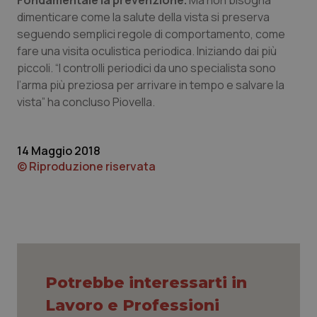
Fondamentale la prevenzione.
Ma non bisogna
Necessari
Statistici
Marketing
dimenticare come la salute della vista si preserva
seguendo semplici regole di comportamento, come
I cookie necessari contribuiscono a rendere fruibile il
fare una visita oculistica periodica. Iniziando dai più
sito web abilitandone funzionalità di base quali la
navigazione sulle pagine e l'accesso alle aree
piccoli. “I controlli periodici da uno specialista sono
protette del sito. Il sito web non è in grado di
l’arma più preziosa per arrivare in tempo e salvare la
funzionare correttamente senza questi cookie.
vista” ha concluso Piovella.
Nome
Fornitore
/
Dominio
Scaden
VISITOR_PRIVACY_METADATA
5 mesi
YouTube
settim
.youtube.com
14 Maggio 2018
© Riproduzione riservata
Potrebbe interessarti in
Lavoro e Professioni