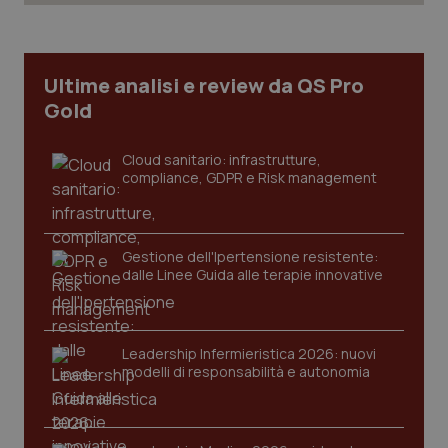
Ultime analisi e review da QS Pro
_ga
1 anno
Google LLC
mes
.quotidianosanita.it
Gold
Cloud sanitario: infrastrutture,
compliance, GDPR e Risk management
Gestione dell'Ipertensione resistente:
dalle Linee Guida alle terapie innovative
Leadership Infermieristica 2026: nuovi
modelli di responsabilità e autonomia