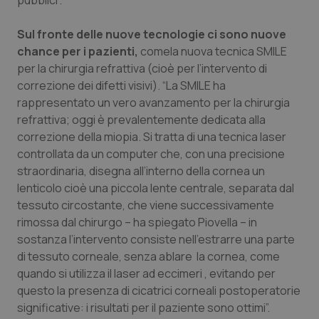
pubblici”.
Salute orale & impianti
Sul fronte delle nuove tecnologie ci sono nuove
chance per i pazienti,
comela nuova tecnica SMILE
Sangue & coagulazione
per la chirurgia refrattiva (cioè per l’intervento di
correzione dei difetti visivi). “La SMILE ha
Tiroide
rappresentato un vero avanzamento per la chirurgia
refrattiva; oggi è prevalentemente dedicata alla
Tumore al seno
correzione della miopia. Si tratta di una tecnica laser
controllata da un computer che, con una precisione
Tumore ovarico
straordinaria, disegna all’interno della cornea un
lenticolo cioè una piccola lente centrale, separata dal
Tumori del Polmone & Testa Collo
tessuto circostante, che viene successivamente
rimossa dal chirurgo – ha spiegato Piovella – in
Tumori gastrointestinali
sostanza l’intervento consiste nell’estrarre una parte
di tessuto corneale, senza ablare la cornea, come
quando si utilizza il laser ad eccimeri , evitando per
Ulcera & Reflusso
questo la presenza di cicatrici corneali postoperatorie
significative: i risultati per il paziente sono ottimi”.
Vaccini