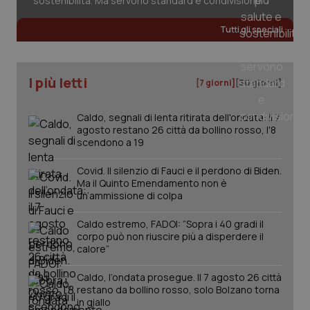
sostenibilità. Ma servono standard e condivisione
Tutti gli speciali
_ga_KM60CM4NPH
.quotidianosanita.it
1 anno
mes
I più letti
[7 giorni]
[30 giorni]
Caldo, segnali di lenta ritirata dell'ondata: il 7
agosto restano 26 città da bollino rosso, l'8
scendono a 19
Covid. Il silenzio di Fauci e il perdono di Biden.
Fornitore
/
Nome
Scadenza
Descrizion
Ma il Quinto Emendamento non è
Dominio
Nome
Fornitore
/
Dominio
Scadenza
Des
un’ammissione di colpa
_ga_0VMQEQKQ1N
.quotidianosanita.it
1 anno 1
Questo
mese
cookie
VISITOR_INFO1_LIVE
5 mesi 4
Que
Google LLC
viene
Caldo estremo, FADOI: “Sopra i 40 gradi il
settimane
imp
.youtube.com
utilizzato
You
corpo può non riuscire più a disperdere il
da Google
ten
calore”
Analytics
pre
per
del
mantener
vid
Caldo, l’ondata prosegue. Il 7 agosto 26 città
lo stato
inco
restano da bollino rosso, solo Bolzano torna
della
può
sessione.
in giallo
det