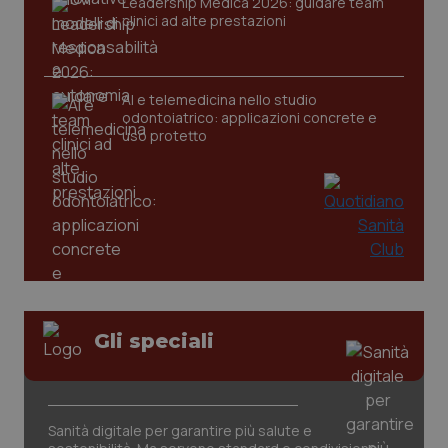
Leadership Medica 2026: guidare team
clinici ad alte prestazioni
AI e telemedicina nello studio
odontoiatrico: applicazioni concrete e
uso protetto
PHPSESSID
Sessio
PHP.net
www.quotidianosanita.it
Gli speciali
Sanità digitale per garantire più salute e