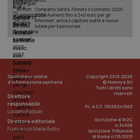
vis
web
Comparto Sanità. Firmato il contratto 2025-
uti
nuo
2027. Aumenti fino a 240 euro per gli
ver
infermieri, arriva il capitolo sull'IA e nuove
dell
tutele per il personale
You
__Secure-YNID
.youtube.com
5 mesi 4
Que
settimane
imp
You
ten
pre
del
vid
inco
può
det
Quotidiano online
Copyright 2013-2026
vis
d'informazione sanitaria
© Homnya Srl
web
Tutti i diritti sono
uti
nuo
riservati
Direttore
ver
dell
responsabile
You
P.I. e C.F. 13026241003
Luciano Fassari
YSC
Sessione
Que
Google LLC
Iscrizione al ROC
imp
.youtube.com
Direttore editoriale
You
n.34308
Francesco Maria Avitto
ten
Iscrizione Tribunale
vis
di Roma n.115/2013
vid