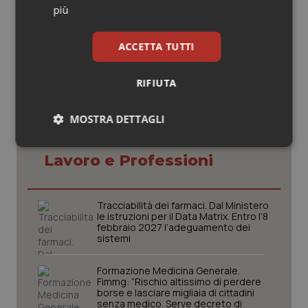
06 Ottobre 2014
più
© Riproduzione riservata
ACCETTA TUTTI
RIFIUTA
MOSTRA DETTAGLI
Potrebbe interessarti in
Necessari
Statistici
Marketing
Lavoro e Professioni
Tracciabilità dei farmaci. Dal Ministero
le istruzioni per il Data Matrix. Entro l’8
febbraio 2027 l’adeguamento dei
sistemi
Necessari
Statistici
Marketing
Formazione Medicina Generale.
I cookie necessari contribuiscono a rendere fruibile il
Fimmg: “Rischio altissimo di perdere
sito web abilitandone funzionalità di base quali la
borse e lasciare migliaia di cittadini
navigazione sulle pagine e l'accesso alle aree
senza medico. Serve decreto di
protette del sito. Il sito web non è in grado di