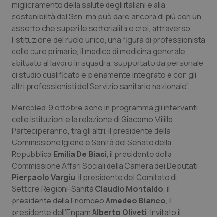
Valle D’Aosta
Oncodermatologia
miglioramento della salute degli italiani e alla
sostenibilità del Ssn, ma può dare ancora di più con un
Veneto
Oncoematologia
assetto che superi le settorialità e crei, attraverso
l’istituzione del ruolo unico, una figura di professionista
delle cure primarie, il medico di medicina generale,
Oncologia & Nutrizione
abituato al lavoro in squadra, supportato da personale
di studio qualificato e pienamente integrato e con gli
Psoriasi & pelle
altri professionisti del Servizio sanitario nazionale”.
Quotidiano Cardiologia
Mercoledì 9 ottobre sono in programma gli interventi
delle istituzioni e la relazione di Giacomo Milillo.
Quotidiano Chirurgia
Parteciperanno, tra gli altri, il presidente della
Commissione Igiene e Sanità del Senato della
Quotidiano Oncologia
Repubblica
Emilia De Biasi
, il presidente della
Commissione Affari Sociali della Camera dei Deputati
Pierpaolo Vargiu
Quotidiano Pediatria
, il presidente del Comitato di
Settore Regioni-Sanità
Claudio Montaldo
, il
presidente della Fnomceo
Amedeo Bianco
, il
Rene & patologie urogenitali
presidente dell’Enpam
Alberto Oliveti
. Invitato il