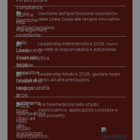
Gestione dell'Ipertensione resistente:
dalle Linee Guida alle terapie innovative
Leadership Infermieristica 2026: nuovi
modelli di responsabilità e autonomia
tracking-sites-ironfish-
www.quotidianosanita.it
4
tracking-enable
settim
2 gior
Leadership Medica 2026: guidare team
clinici ad alte prestazioni
tracking-sites-ironfish-
www.quotidianosanita.it
4
session-id
settim
AI e telemedicina nello studio
2 gior
odontoiatrico: applicazioni concrete e
uso protetto
_ga
1 anno
Google LLC
mes
.quotidianosanita.it