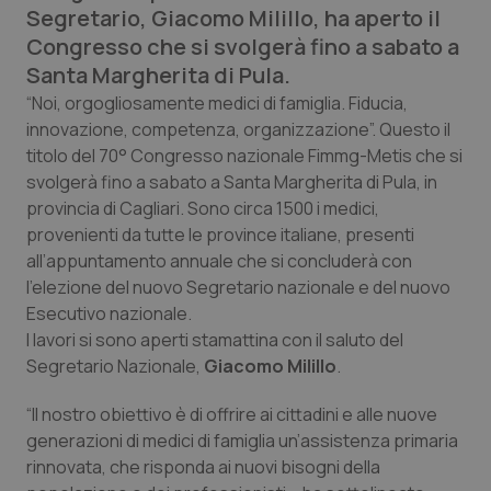
Segretario, Giacomo Milillo, ha aperto il
Calabria
Asma & BPCO
Congresso che si svolgerà fino a sabato a
Santa Margherita di Pula.
Campania
Car-T
“Noi, orgogliosamente medici di famiglia. Fiducia,
innovazione, competenza, organizzazione”.
Emilia-Romagna
Colesterolo & coronaropatie
Questo il
titolo del 70° Congresso nazionale Fimmg-Metis che si
svolgerà fino a sabato a Santa Margherita di Pula, in
Friuli Venezia Giulia
Dermatite Atopica
provincia di Cagliari. Sono circa 1500 i medici,
provenienti da tutte le province italiane, presenti
Lazio
Diabete & glucometri
all’appuntamento annuale che si concluderà con
l’elezione del nuovo Segretario nazionale e del nuovo
Liguria
Disturbi dell’umore
Esecutivo nazionale.
I lavori si sono aperti stamattina con il saluto del
Lombardia
Dolore
Segretario Nazionale,
Giacomo Milillo
.
“Il nostro obiettivo è di offrire ai cittadini e alle nuove
Marche
Donna & Salute
generazioni di medici di famiglia un’assistenza primaria
rinnovata, che risponda ai nuovi bisogni della
Molise
Epatiti