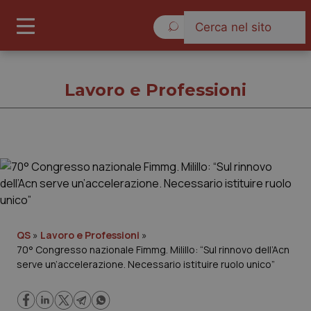
Venerdì 7 Agosto 2026
Lavoro e Professioni
Lavoro e Professioni
Cronache
Governo e Parlamento
QS
»
Lavoro e Professioni
»
70° Congresso nazionale Fimmg. Milillo: “Sul rinnovo dell’Acn
serve un’accelerazione. Necessario istituire ruolo unico”
Regioni e Asl
Lavoro e Professioni