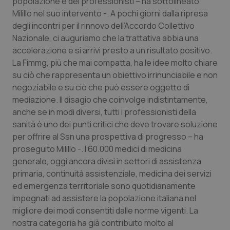
popolazione e dei professionisti – ha sottolineato
Milillo nel suo intervento -. A pochi giorni dalla ripresa
Piemonte
HIV
degli incontri per il rinnovo dell’Accordo Collettivo
Nazionale, ci auguriamo che la trattativa abbia una
Provincia Autonoma di Bolzano
Infezioni & Febbre
accelerazione e si arrivi presto a un risultato positivo.
La Fimmg, più che mai compatta, ha le idee molto chiare
Provincia Autonoma di Trento
Ipertensione & Scompenso
su ciò che rappresenta un obiettivo irrinunciabile e non
negoziabile e su ciò che può essere oggetto di
Puglia
Malattie rare
mediazione. Il disagio che coinvolge indistintamente,
anche se in modi diversi, tutti i professionisti della
sanità è uno dei punti critici che deve trovare soluzione
Sardegna
Malattia di Crohn & Rettocolite Ulcerosa
per offrire al Ssn una prospettiva di progresso – ha
proseguito Milillo -. I 60.000 medici di medicina
Sicilia
Neuroscienze & patologie neurodegenerative
generale, oggi ancora divisi in settori di assistenza
primaria, continuità assistenziale, medicina dei servizi
Toscana
Obesità
ed emergenza territoriale sono quotidianamente
impegnati ad assistere la popolazione italiana nel
Umbria
Oftalmologia
migliore dei modi consentiti dalle norme vigenti. La
nostra categoria ha già contribuito molto al