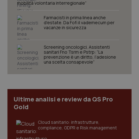
mobilità volontaria interregionale”
funzionare correttamente senza questi cookie.
Nome
Fornitore
/
Dominio
Scaden
Farmacisti in prima linea anche
VISITOR_PRIVACY_METADATA
5 mesi
YouTube
d’estate. Da Fofi il vademecum per
settim
.youtube.com
vacanze in sicurezza
Screening oncologici. Assistenti
sanitari Fno Tsrm e Pstrp: “La
prevenzione è un diritto, l’adesione
una scelta consapevole”
Ultime analisi e review da QS Pro
Gold
CookieScriptConsent
Cloud sanitario: infrastrutture,
5 mesi
CookieScript
settim
www.quotidianosanita.it
compliance, GDPR e Risk management