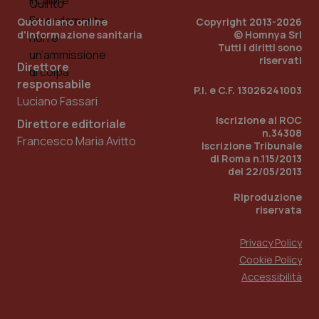
Quotidiano online
Copyright 2013-2026
d'informazione sanitaria
© Homnya Srl
Tutti i diritti sono
riservati
Direttore
responsabile
P.I. e C.F. 13026241003
Luciano Fassari
Fornitore
/
Nome
Scadenza
Descrizion
Dominio
Iscrizione al ROC
Direttore editoriale
Nome
Fornitore
/
Dominio
Scadenza
Des
n.34308
_ga_0VMQEQKQ1N
.quotidianosanita.it
1 anno 1
Questo
Francesco Maria Avitto
mese
cookie
VISITOR_INFO1_LIVE
5 mesi 4
Que
Google LLC
Iscrizione Tribunale
viene
settimane
imp
.youtube.com
di Roma n.115/2013
utilizzato
You
del 22/05/2013
da Google
ten
Analytics
pre
per
del
Riproduzione
mantener
vid
riservata
lo stato
inco
della
può
sessione.
det
Privacy Policy
vis
web
Cookie Policy
uti
nuo
Accessibilità
ver
dell
You