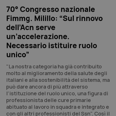
70° Congresso nazionale
Scienza e Farmaci
Fimmg. Milillo: “Sul rinnovo
dell’Acn serve
Studi e Analisi
un’accelerazione.
Lettere al direttore
Necessario istituire ruolo
Edizioni Regionali
unico”
QS Pro
"La nostra categoria ha già contribuito
molto al miglioramento della salute degli
Professionisti Sanitari.AI
italiani e alla sostenibilità del sistema, ma
può dare ancora di più attraverso
l’istituzione del ruolo unico, una figura di
Abruzzo
QS Pro Gold
professionista delle cure primarie
QS Club
Newsletter
abituato al lavoro in squadra e integrato e
Basilicata
Artrite & artrosi
con gli altri professionisti del Ssn". Così il