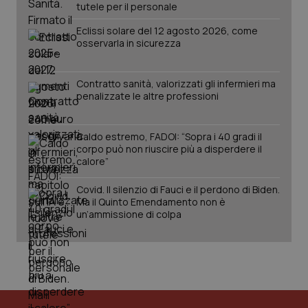
tutele per il personale
PHPSESSID
Sessio
PHP.net
Eclissi solare del 12 agosto 2026, come
www.quotidianosanita.it
osservarla in sicurezza
Contratto sanità, valorizzati gli infermieri ma
penalizzate le altre professioni
Caldo estremo, FADOI: “Sopra i 40 gradi il
corpo può non riuscire più a disperdere il
calore”
Covid. Il silenzio di Fauci e il perdono di Biden.
Ma il Quinto Emendamento non è
un’ammissione di colpa
_ga_KM60CM4NPH
.quotidianosanita.it
1 anno
mes