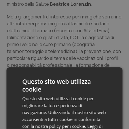
ministro della Salute
Beatrice Lorenzin
.
Salute orale & impianti
Molti gli argomenti di interesse per i mmg che verranno
Sangue & coagulazione
affrontati nei prossimi giorni: il fascicolo sanitario
elettronico, il farmaco (incontro con Aifa ed Ema),
Tiroide
l’alimentazione e gli stili di vita, l’ICT, la diagnostica di
primo livello nelle cure primarie (ecografia,
telemonitoraggio e telemedicina), la prevenzione, con
Tumore al seno
particolare riguardo al tema delle vaccinazioni, i profili
di responsabilità professionale, la formazione dei
Tumore ovarico
futuri medici di medicina generale con un focus sul web
2.0.
Questo sito web utilizza
Tumori del Polmone & Testa Collo
Saranno numerosi inoltre appuntamenti e workshop
cookie
dedicati alle tematiche peculiari della medicina
Tumori gastrointestinali
Questo sito web utilizza i cookie per
generale (rapporto medico paziente e sessualità di
migliorare la tua esperienza di
coppia, percorsi diagnostico terapeutici, esperienze
Ulcera & Reflusso
navigazione. Utilizzando il nostro sito web
del territorio)
acconsenti a tutti i cookie in conformità
Vaccini
con la nostra policy per i cookie.
Leggi di