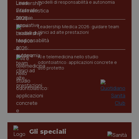
modelli di responsabilità e autonomia
Leadership Medica 2026: guidare team
clinici ad alte prestazioni
AI e telemedicina nello studio
odontoiatrico: applicazioni concrete e
uso protetto
PHPSESSID
Sessio
PHP.net
www.quotidianosanita.it
Gli speciali