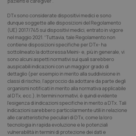
Valle D’Aosta
Oncodermatologia
pazienti e caregiver”.
DTx sono considerate dispositivi medici e sono
Veneto
Oncoematologia
dunque soggette alle disposizioni del Regolamento
(UE) 2017/745 sui dispositivi medici, entrato in vigore
Oncologia & Nutrizione
nel maggio 2021. “Tuttavia, tale Regolamento non
contiene disposizioni specifiche per DTx- ha
Psoriasi & pelle
sottolineato la dottoressa Meini- e, più in generale, vi
sono alcuni aspetti normativi sui quali sarebbero
Quotidiano Cardiologia
auspicabili indicazioni con un maggior grado di
dettaglio (per esempio in merito alla suddivisione in
Quotidiano Chirurgia
classi di rischio, l’approccio da adottare da parte degli
organismi notificati in merito alla normativa applicabile
Quotidiano Oncologia
al DTx, ecc.). In termini normativi, è quindi evidente
l’esigenza di indicazioni specifiche in merito a DTx. Tali
indicazioni sarebbero particolarmente utili in relazione
Quotidiano Pediatria
alle caratteristiche peculiari di DTx, come la loro
tecnologia in rapida evoluzione e le potenziali
Rene & patologie urogenitali
vulnerabilità in termini di protezione dei dati e