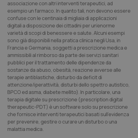
associazione con altri interventi terapeutici, ad
Calabria
Asma & BPCO
esempio un farmaco. In quanto tali, non devono essere
confuse con le centinaia di migliaia di applicazioni
Campania
Car-T
digitali a disposizione dei cittadini per un’enorme
varietà di scopi di benessere e salute. Alcuni esempi
Emilia-Romagna
Colesterolo & coronaropatie
sono già disponibili nella pratica clinica negli Usa, in
Francia e Germania, soggetti a prescrizione medica e
Friuli Venezia Giulia
Dermatite Atopica
ammissibili al rimborso da parte dei servizi sanitari
pubblici per il trattamento delle dipendenze da
Lazio
Diabete & glucometri
sostanze da abuso, obesità, reazione avverse alle
terapie antiblastiche, disturbo da deficit di
Liguria
Disturbi dell’umore
attenzione/iperattività, disturbi dello spettro autistico,
BPCO ed asma, diabete mellito). In particolare, una
terapia digitale su prescrizione (prescription digital
Lombardia
Dolore
therapeutic-PDT) è un software solo su prescrizione
che fornisce interventi terapeutici basati sull’evidenza
Marche
Donna & Salute
per prevenire, gestire o curare un disturbo o una
malattia medica.
Molise
Epatiti