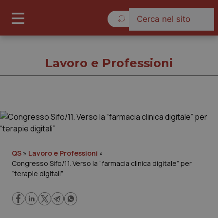
Venerdì 7 Agosto 2026
Lavoro e Professioni
Lavoro e Professioni
Cronache
QS
»
Lavoro e Professioni
»
Congresso Sifo/11. Verso la “farmacia clinica digitale” per
Governo e Parlamento
“terapie digitali”
Regioni e Asl
Lavoro e Professioni