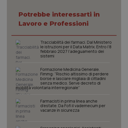
settim
.youtube.com
Potrebbe interessarti in
Lavoro e Professioni
Tracciabilità dei farmaci. Dal Ministero
le istruzioni per il Data Matrix. Entro l’8
febbraio 2027 l’adeguamento dei
sistemi
Formazione Medicina Generale.
Fimmg: “Rischio altissimo di perdere
borse e lasciare migliaia di cittadini
senza medico. Serve decreto di
mobilità volontaria interregionale”
CookieScriptConsent
5 mesi
CookieScript
settim
www.quotidianosanita.it
Farmacisti in prima linea anche
d’estate. Da Fofi il vademecum per
vacanze in sicurezza