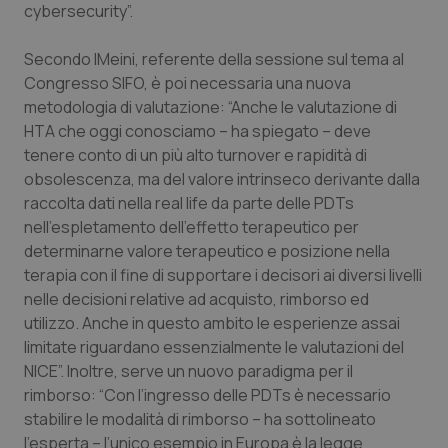
cybersecurity”.
Salute orale & impianti
Secondo lMeini, referente della sessione sul tema al
Sangue & coagulazione
Congresso SIFO, è poi necessaria una nuova
metodologia di valutazione: “Anche le valutazione di
Tiroide
HTA che oggi conosciamo – ha spiegato – deve
tenere conto di un più alto turnover e rapidità di
Tumore al seno
obsolescenza, ma del valore intrinseco derivante dalla
raccolta dati nella real life da parte delle PDTs
nell’espletamento dell’effetto terapeutico per
Tumore ovarico
determinarne valore terapeutico e posizione nella
terapia con il fine di supportare i decisori ai diversi livelli
Tumori del Polmone & Testa Collo
nelle decisioni relative ad acquisto, rimborso ed
utilizzo. Anche in questo ambito le esperienze assai
Tumori gastrointestinali
limitate riguardano essenzialmente le valutazioni del
NICE”. Inoltre, serve un nuovo paradigma per il
Ulcera & Reflusso
rimborso: “Con l’ingresso delle PDTs è necessario
stabilire le modalità di rimborso – ha sottolineato
Vaccini
l’esperta – l’unico esempio in Europa è la legge