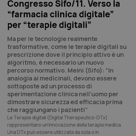
Congresso Sifo/11. Verso la
“farmacia clinica digitale”
Scienza e Farmaci
per “terapie digitali”
Studi e Analisi
Ma per le tecnologie realmente
Lettere al direttore
trasformative, come le terapie digitali su
prescrizione dove il principio attivo è un
Edizioni Regionali
algoritmo, è necessario un nuovo
percorso normativo. Meini (Sifo): “In
QS Pro
analogia ai medicinali, devono essere
sottoposte ad un processo di
Professionisti Sanitari.AI
sperimentazione clinica nell’uomo per
dimostrare sicurezza ed efficacia prima
Abruzzo
QS Pro Gold
che raggiungano i pazienti”
Le Terapie digitali (Digital Therapeutics-DTx)
QS Club
Newsletter
Basilicata
Artrite & artrosi
rappresentano un’innovazione della terapia medica.
Una DTx può essere utilizzata da sola o in