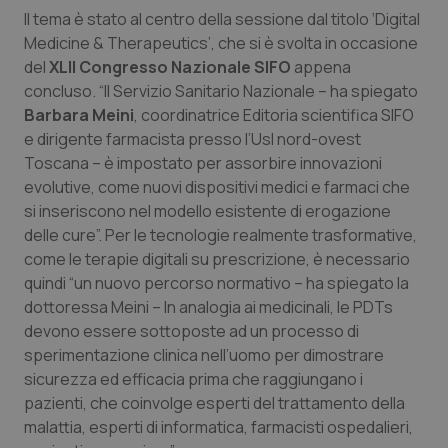
Il tema è stato al centro della sessione dal titolo ‘Digital
Piemonte
HIV
Medicine & Therapeutics’, che si è svolta in occasione
del
XLII Congresso Nazionale SIFO
appena
Provincia Autonoma di Bolzano
Infezioni & Febbre
concluso. “Il Servizio Sanitario Nazionale – ha spiegato
Barbara Meini
, coordinatrice Editoria scientifica SIFO
Provincia Autonoma di Trento
Ipertensione & Scompenso
e dirigente farmacista presso l’Usl nord-ovest
Toscana – è impostato per assorbire innovazioni
evolutive, come nuovi dispositivi medici e farmaci che
Puglia
Malattie rare
si inseriscono nel modello esistente di erogazione
delle cure”. Per le tecnologie realmente trasformative,
Sardegna
Malattia di Crohn & Rettocolite Ulcerosa
come le terapie digitali su prescrizione, è necessario
quindi “un nuovo percorso normativo – ha spiegato la
Sicilia
Neuroscienze & patologie neurodegenerative
dottoressa Meini – In analogia ai medicinali, le PDTs
devono essere sottoposte ad un processo di
Toscana
Obesità
sperimentazione clinica nell’uomo per dimostrare
sicurezza ed efficacia prima che raggiungano i
Umbria
Oftalmologia
pazienti, che coinvolge esperti del trattamento della
malattia, esperti di informatica, farmacisti ospedalieri,