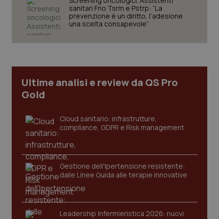
Screening oncologici. Assistenti
sanitari Fno Tsrm e Pstrp: “La
prevenzione è un diritto, l’adesione
una scelta consapevole”
tracking-sites-ironfish-
www.quotidianosanita.it
4
tracking-enable
settim
2 gior
Ultime analisi e review da QS Pro
Gold
tracking-sites-ironfish-
www.quotidianosanita.it
4
Cloud sanitario: infrastrutture,
session-id
settim
compliance, GDPR e Risk management
2 gior
Gestione dell'Ipertensione resistente:
_ga
1 anno
Google LLC
dalle Linee Guida alle terapie innovative
mes
.quotidianosanita.it
Leadership Infermieristica 2026: nuovi