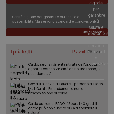
Sanità digitale per garantire più salute e
sostenibilità. Ma servono standard e condivisione
Tutti gli speciali
I più letti
[7 giorni]
[30 giorni]
Caldo, segnali di lenta ritirata dell'ondata: il 7
agosto restano 26 città da bollino rosso, l'8
scendono a 21
_ga_KM60CM4NPH
.quotidianosanita.it
1 anno
Covid. Il silenzio di Fauci e il perdono di Biden.
mes
Ma il Quinto Emendamento non è
un’ammissione di colpa
Caldo estremo, FADOI: “Sopra i 40 gradi il
corpo può non riuscire più a disperdere il
calore”