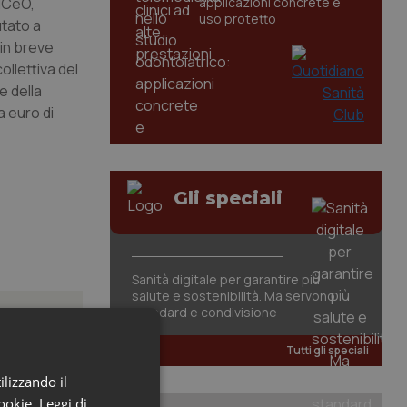
OMCeO,
applicazioni concrete e
uso protetto
utato a
 in breve
llettiva del
e della
a euro di
Gli speciali
Sanità digitale per garantire più
salute e sostenibilità. Ma servono
standard e condivisione
Tutti gli speciali
ilizzando il
azione
cookie.
Leggi di