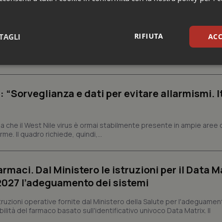
elle tariffe ospedaliere, così rinvio rinnovo
rivata”
RIFIUTA
TAGLI
ACC
a una norma che, dopo quattordici anni, interveniva per la prima volt
iffe ospedaliere, seppur in modo parziale, riconoscendo la necessit
sari
Statistici
Mar
: “Sorveglianza e dati per evitare allarmismi. I
 che il West Nile virus è ormai stabilmente presente in ampie aree 
e. Il quadro richiede, quindi,...
Necessari
Statistici
Marketing
tribuiscono a rendere fruibile il sito web abilitandone funzionalità di base quali la nav
protette del sito. Il sito web non è in grado di funzionare correttamente senza questi coo
armaci. Dal Ministero le istruzioni per il Data M
Fornitore
/
Dominio
Scadenza
Descrizione
 2027 l’adeguamento dei sistemi
METADATA
5 mesi 4
Questo cookie viene utilizzato p
YouTube
settimane
scelte di consenso e privacy dell'
.youtube.com
struzioni operative fornite dal Ministero della Salute per l'adeguamen
interazione con il sito. Registra i
lità del farmaco basato sull'identificativo univoco Data Matrix. Il
del visitatore riguardo a varie pol
impostazioni sulla privacy, garan