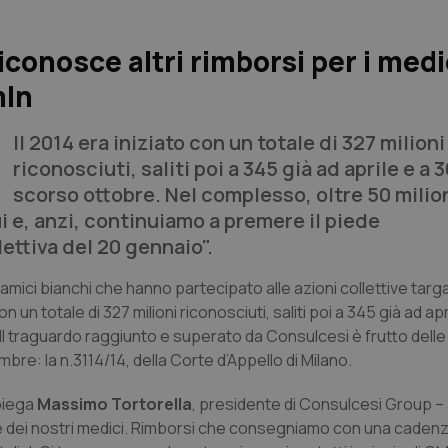
conosce altri rimborsi per i medi
mln
Il 2014 era iniziato con un totale di 327 milioni
riconosciuti, saliti poi a 345 già ad aprile e a 3
scorso ottobre. Nel complesso, oltre 50 milion
 e, anzi, continuiamo a premere il piede
ettiva del 20 gennaio".
 i camici bianchi che hanno partecipato alle azioni collettive targ
on un totale di 327 milioni riconosciuti, saliti poi a 345 già ad apr
 Il traguardo raggiunto e superato da Consulcesi è frutto delle
bre: la n.3114/14, della Corte d’Appello di Milano.
piega
Massimo Tortorella
, presidente di Consulcesi Group 
avore dei nostri medici. Rimborsi che consegniamo con una caden