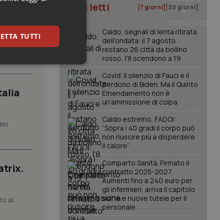
I più letti
[7 giorni]
[30 giorni]
Caldo, segnali di lenta ritirata
ETTA TUTTI
a
dell'ondata: il 7 agosto
à di
restano 26 città da bollino
rosso, l'8 scendono a 19
keting
Covid. Il silenzio di Fauci e il
perdono di Biden. Ma il Quinto
talia
Emendamento non è
un’ammissione di colpa
Caldo estremo, FADOI:
del
“Sopra i 40 gradi il corpo può
non riuscire più a disperdere
il calore”
igazione sulle pagine
kie.
Comparto Sanità. Firmato il
atrix.
contratto 2025-2027.
Aumenti fino a 240 euro per
gli infermieri, arriva il capitolo
er memorizzare le
utente per la loro
sull'IA e nuove tutele per il
to al
 dati sul consenso
personale
itiche e
tendo che le loro