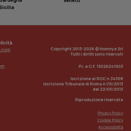
Sardegna
Veneto
tato di accesso per
Sicilia
a Google Analytics
sione.
icità
Copyright 2013-2026 © Homnya Srl
.com
 tenere traccia
Tutti i diritti sono riservati
i Youtube incorporati
tics per mantenere
tore del sito web sta
ell'interfaccia di
om
P.I. e C.F. 13026241003
 tenere traccia
Iscrizione al ROC n.34308
i Youtube incorporati
Iscrizione Tribunale di Roma n.115/2013
tore del sito web sta
ell'interfaccia di
del 22/05/2013
Riproduzione riservata
 tenere traccia
Privacy Policy
r la gestione
one dell’esperienza
Cookie Policy
Accessibilità
e per abilitare il