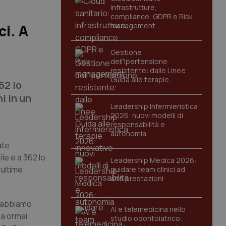
infrastrutture,
compliance, GDPR e Risk
management
ci. A
Gestione
dell'Ipertensione
resistente: dalle Linee
Guida alle terapie
62 lo
innovative
i in un
Leadership Infermieristica
2026: nuovi modelli di
responsabilità e
autonomia
ate
ile e a 362 lo
Leadership Medica 2026:
 ultime
guidare team clinici ad
alte prestazioni
– abbiamo
AI e telemedicina nello
za ormai
studio odontoiatrico: