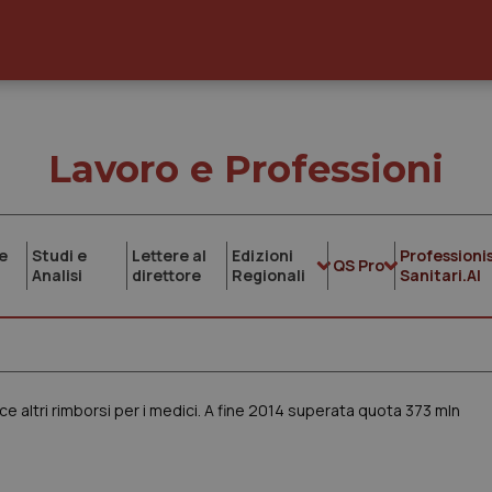
Lavoro e Professioni
e
Studi e
Lettere al
Edizioni
Professionis
QS Pro
Analisi
direttore
Regionali
Sanitari.AI
e altri rimborsi per i medici. A fine 2014 superata quota 373 mln