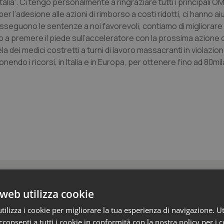
Italia'. Ci tengo personalmente a ringraziare tutti i principali 
per l’adesione alle azioni di rimborso a costi ridotti, ci hanno ai
susseguono le sentenze a noi favorevoli, contiamo di migliorare
 a premere il piede sull’acceleratore con la prossima azione co
 dei medici costretti a turni di lavoro massacranti in violazion
endo i ricorsi, in Italia e in Europa, per ottenere fino ad 80mil
 Professioni
web utilizza cookie
ilizza i cookie per migliorare la tua esperienza di navigazione. Ut
e Aris: “Preoccupazione per la mancata approv
consenti a tutti i cookie in conformità con la nostra policy per i 