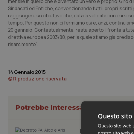
mensile in quello che è diventato un vero e proprio 'Giro d’
Sindacati ed Enti che, convenzionando tutti i propri iscritti 
raggiungere un obiettivo che, data la velocità con cui si 
tempo. Per questo non ci fermiamo qui e, anzi, continuiamo
20 gennaio. Contestualmente, resta aperto il fronte a tutela
direttiva europea 2003/88, per la quale stiamo già predispon
risarcimento”.
14 Gennaio 2015
© Riproduzione riservata
Potrebbe interessarti in Lavoro e
Questo sito 
Questo sito web ut
Decreto PA. Aiop 
nostro sito web ac