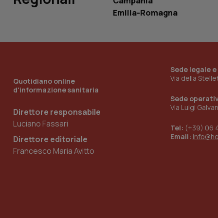
Campania
Emilia-Romagna
_ga_KM60CM4NPH
Sede legale e
Nome
Nome
Via della Stell
Quotidiano online
VISITOR_INFO1_LIV
d'informazione sanitaria
_ga_0VMQEQKQ1N
Sede operati
Via Luigi Galva
Direttore responsabile
Luciano Fassari
__Secure-YNID
Tel:
(+39) 06 
Email:
info@h
Direttore editoriale
Francesco Maria Avitto
YSC
__Secure-
ROLLOUT_TOKEN
tracking-sites-