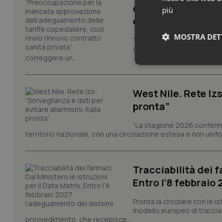
dell’adeguamento d
più
contratto sanità p
MOSTRA DET
“Nel Decreto PA era previst
sull'adeguamento delle tar
correggere un...
Neces
West Nile. Rete Izs
pronta”
“La stagione 2026 conferma
territorio nazionale, con una circolazione estesa e non uniform
I cookie necessari con
e l'accesso alle aree 
Tracciabilità dei f
Nome
Entro l’8 febbraio
VISITOR_PRIVACY_
Pronta la circolare con le i
modello europeo di tracciabi
provvedimento, che recepisce...