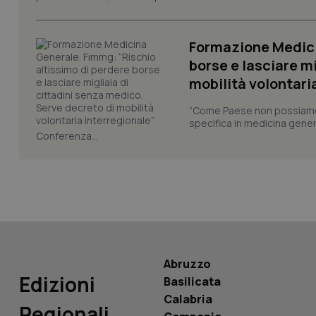
CookieScriptConse
Formazione Medici
borse e lasciare m
mobilità volontari
tracking-sites-ironf
tracking-enable
“Come Paese non possiamo 
specifica in medicina gener
tracking-sites-ironf
Conferenza...
session-id
_ga
Abruzzo
PHPSESSID
Edizioni
Basilicata
Calabria
Regionali