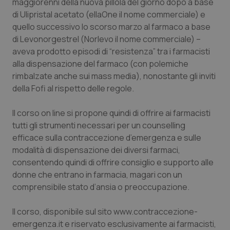
maggiorenni della nuova pillola del giorno dopo a base
di Ulipristal acetato (ellaOne il nome commerciale) e
Piemonte
HIV
quello successivo lo scorso marzo al farmaco a base
di Levonorgestrel (Norlevo il nome commerciale) –
Provincia Autonoma di Bolzano
Infezioni & Febbre
aveva prodotto episodi di “resistenza” tra i farmacisti
alla dispensazione del farmaco (con polemiche
Provincia Autonoma di Trento
Ipertensione & Scompenso
rimbalzate anche sui mass media), nonostante gli inviti
della Fofi al rispetto delle regole.
Puglia
Malattie rare
Il corso on line si propone quindi di offrire ai farmacisti
Sardegna
Malattia di Crohn & Rettocolite Ulcerosa
tutti gli strumenti necessari per un counselling
efficace sulla contraccezione d’emergenza e sulle
modalità di dispensazione dei diversi farmaci,
Sicilia
Neuroscienze & patologie neurodegenerative
consentendo quindi di offrire consiglio e supporto alle
donne che entrano in farmacia, magari con un
Toscana
Obesità
comprensibile stato d’ansia o preoccupazione.
Umbria
Oftalmologia
Il corso, disponibile sul sito www.contraccezione-
emergenza.it e riservato esclusivamente ai farmacisti,