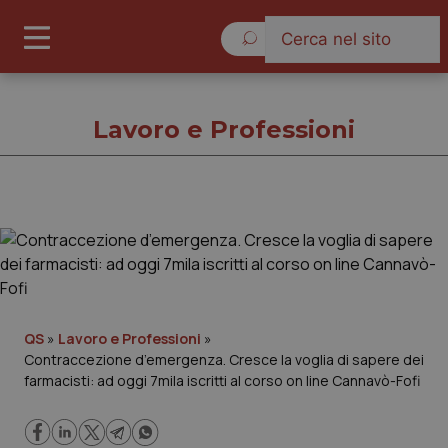
Lunedì 10 Agosto 2026
Lavoro e Professioni
Lavoro e Professioni
Cronache
Governo e Parlamento
QS
»
Lavoro e Professioni
»
Contraccezione d’emergenza. Cresce la voglia di sapere dei
farmacisti: ad oggi 7mila iscritti al corso on line Cannavò-Fofi
Regioni e Asl
Lavoro e Professioni