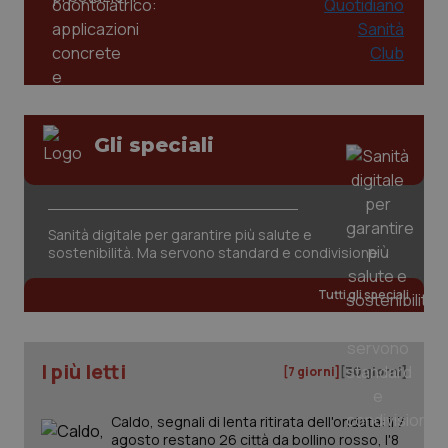
2 gior
tracking-sites-ironfish-
www.quotidianosanita.it
4
session-id
settim
2 gior
Gli speciali
_ga
1 anno
Google LLC
mes
.quotidianosanita.it
Sanità digitale per garantire più salute e
sostenibilità. Ma servono standard e condivisione
Tutti gli speciali
I più letti
[7 giorni]
[30 giorni]
Caldo, segnali di lenta ritirata dell'ondata: il 7
agosto restano 26 città da bollino rosso, l'8