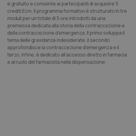
Valle D’Aosta
Oncodermatologia
è gratuito e consente ai partecipanti di acquisire 5
crediti Ecm. Il programma formativo è strutturato in tre
Veneto
Oncoematologia
moduli per un totale di 5 ore introdotti da una
premessa dedicata alla storia della contraccezione e
Oncologia & Nutrizione
della contraccezione d’emergenza. Il primo sviluppa il
tema delle gravidanze indesiderate, il secondo
approfondisce la contraccezione d’emergenza e il
Psoriasi & pelle
terzo, infine, è dedicato all’accesso diretto in farmacia
e al ruolo del farmacista nella dispensazione.
Quotidiano Cardiologia
Quotidiano Chirurgia
Quotidiano Oncologia
Quotidiano Pediatria
Rene & patologie urogenitali