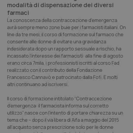
modalità di dispensazione dei diversi
Calabria
Asma & BPCO
farmaci
Campania
Car-T
La conoscenza della contraccezione d’emergenza
avrà sempre meno zone buie per i farmacisti italiani. On
line da tre mesi, il corso di formazione sul farmaco che
Emilia-Romagna
Colesterolo & coronaropatie
consente alle donne di evitare una gravidanza
indesiderata dopo un rapporto sessuale a rischio, ha
Friuli Venezia Giulia
Dermatite Atopica
incassato l’interesse dei farmacisti: alla fine di agosto
erano circa 7mila, i professionisti iscritti al corso Fad
Lazio
Diabete & glucometri
realizzato con il contributo della Fondazione
Francesco Cannavò e patrocinato dalla Fofi. E molti
Liguria
Disturbi dell’umore
altri continuano ad iscriversi.
Lombardia
Dolore
Il corso di formazione intitolato “Contraccezione
d’emergenza: il farmacista informa sul corretto
Marche
Donna & Salute
utilizzo” nasce con l’intento di portare chiarezza su un
tema che – dopo il via libera di Aifa a maggio del 2015
all’acquisto senza prescrizione solo per le donne
Molise
Epatiti