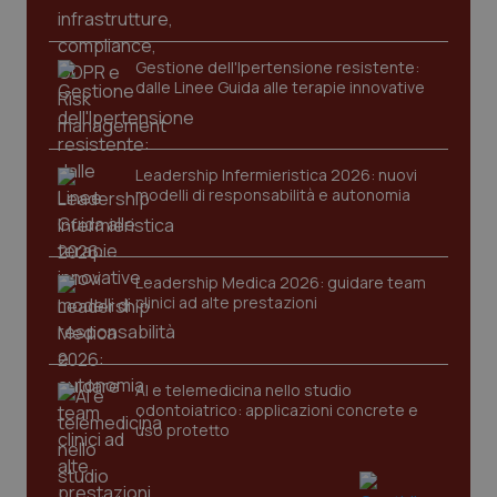
Gestione dell'Ipertensione resistente:
dalle Linee Guida alle terapie innovative
Leadership Infermieristica 2026: nuovi
CookieScriptConsent
5 mesi
CookieScript
modelli di responsabilità e autonomia
settim
www.quotidianosanita.it
Leadership Medica 2026: guidare team
clinici ad alte prestazioni
AI e telemedicina nello studio
odontoiatrico: applicazioni concrete e
uso protetto
tracking-sites-ironfish-
www.quotidianosanita.it
4
tracking-enable
settim