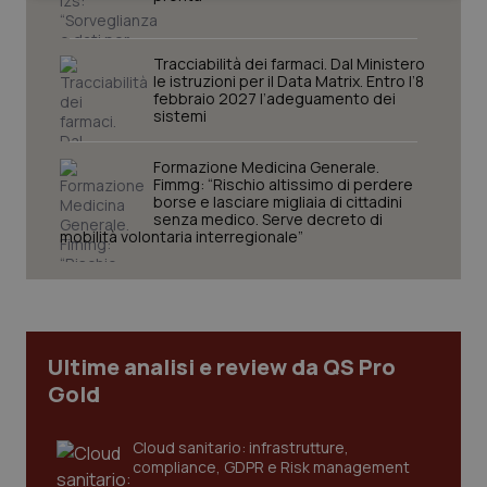
Tracciabilità dei farmaci. Dal Ministero
le istruzioni per il Data Matrix. Entro l’8
febbraio 2027 l’adeguamento dei
sistemi
Necessari
Statistici
Marketing
Formazione Medicina Generale.
Fimmg: “Rischio altissimo di perdere
I cookie necessari contribuiscono a rendere fruibile il
borse e lasciare migliaia di cittadini
sito web abilitandone funzionalità di base quali la
senza medico. Serve decreto di
navigazione sulle pagine e l'accesso alle aree
mobilità volontaria interregionale”
protette del sito. Il sito web non è in grado di
funzionare correttamente senza questi cookie.
Nome
Fornitore
/
Dominio
Scaden
VISITOR_PRIVACY_METADATA
5 mesi
YouTube
settim
.youtube.com
Ultime analisi e review da QS Pro
Gold
Cloud sanitario: infrastrutture,
compliance, GDPR e Risk management