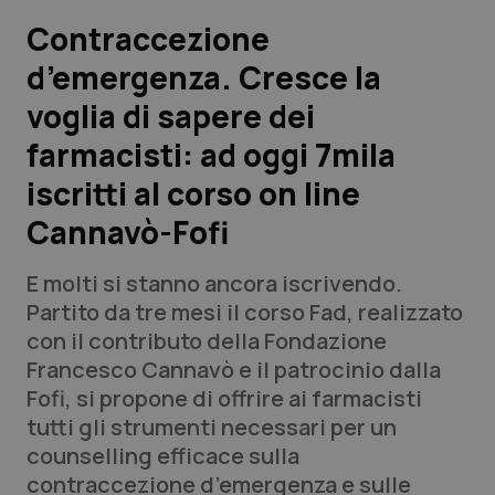
Contraccezione
Scienza e Farmaci
d’emergenza. Cresce la
voglia di sapere dei
Studi e Analisi
farmacisti: ad oggi 7mila
Lettere al direttore
iscritti al corso on line
Edizioni Regionali
Cannavò-Fofi
QS Pro
E molti si stanno ancora iscrivendo.
Partito da tre mesi il corso Fad, realizzato
Professionisti Sanitari.AI
con il contributo della Fondazione
Francesco Cannavò e il patrocinio dalla
Fofi, si propone di offrire ai farmacisti
Abruzzo
QS Pro Gold
tutti gli strumenti necessari per un
QS Club
Newsletter
counselling efficace sulla
Basilicata
Artrite & artrosi
contraccezione d’emergenza e sulle