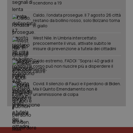
scendono a 19
Caldo, l’ondata prosegue. Il 7 agosto 26 città
restano da bollino rosso, solo Bolzano torna
in giallo
West Nile. In Umbria intercettato
precocemente il virus, attivate subito le
misure di prevenzione a tutela dei cittadini
Caldo estremo, FADOI: “Sopra i 40 gradi il
corpo può non riuscire più a disperdere il
calore”
PHPSESSID
Sessio
PHP.net
www.quotidianosanita.it
Covid. Il silenzio di Fauci e il perdono di Biden.
Ma il Quinto Emendamento non è
un’ammissione di colpa