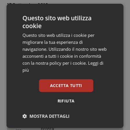
13 Settembre 2016
Salute orale & impianti
© Riproduzione riservata
Questo sito web utilizza
Sangue & coagulazione
cookie
Questo sito web utilizza i cookie per
Tiroide
migliorare la tua esperienza di
navigazione. Utilizzando il nostro sito web
Tumore al seno
acconsenti a tutti i cookie in conformità
Potrebbe interessarti in
con la nostra policy per i cookie.
Leggi di
Tumore ovarico
Lavoro e Professioni
più
Tumori del Polmone & Testa Collo
ACCETTA TUTTI
Decreto PA. Aiop e Aris:
“Preoccupazione per la mancata
Tumori gastrointestinali
approvazione dell’adeguamento
RIFIUTA
delle tariffe ospedaliere, così rinvio
rinnovo contratto sanità privata”
Ulcera & Reflusso
MOSTRA DETTAGLI
West Nile. Rete Izs: “Sorveglianza e
dati per evitare allarmismi. Italia
Vaccini
Necessari
pronta”
Statistici
Marketing