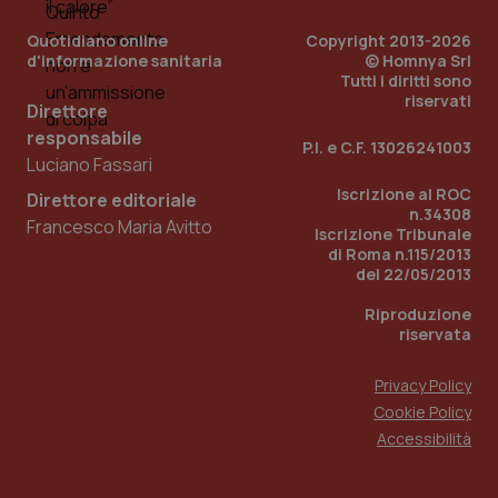
Quotidiano online
Copyright 2013-2026
d'informazione sanitaria
© Homnya Srl
Tutti i diritti sono
riservati
Direttore
responsabile
P.I. e C.F. 13026241003
Luciano Fassari
Iscrizione al ROC
_ga_KM60CM4NPH
.quotidianosanita.it
1 anno
Direttore editoriale
mes
n.34308
Francesco Maria Avitto
Iscrizione Tribunale
di Roma n.115/2013
del 22/05/2013
Riproduzione
riservata
Privacy Policy
Fornitore
/
Cookie Policy
Nome
Scadenza
Descrizion
Dominio
Accessibilità
Nome
Fornitore
/
Dominio
Scadenza
Des
_ga_0VMQEQKQ1N
.quotidianosanita.it
1 anno 1
Questo
mese
cookie
VISITOR_INFO1_LIVE
5 mesi 4
Que
Google LLC
viene
settimane
imp
.youtube.com